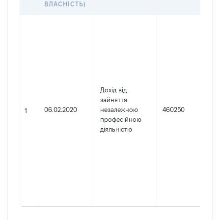
ВЛАСНІСТЬ)
Д
Ю
ос
за
Ук
Н
АТ
Дохід від
Д
зайняття
Е
06.02.2020
незалежною
460250
1
К
професійною
д
діяльністю
ре
юр
фі
пі
г
ф
2