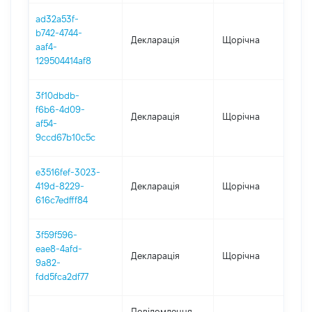
ad32a53f-
b742-4744-
Декларація
Щорічна
20
aaf4-
129504414af8
3f10dbdb-
f6b6-4d09-
Декларація
Щорічна
20
af54-
9ccd67b10c5c
e3516fef-3023-
419d-8229-
Декларація
Щорічна
20
616c7edfff84
3f59f596-
eae8-4afd-
Декларація
Щорічна
20
9a82-
fdd5fca2df77
Повідомлення