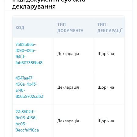
декларування
ТИП
ТИП
КОД
ПЕ
ДОКУМЕНТА
ДЕКЛАРАЦІЇ
7b82b8eb-
f090-42fb-
Декларація
Щорічна
20
94fd-
fab607385bd8
4347aa47-
436a-4b45-
Декларація
Щорічна
20
af48-
856b9702cd33
27c8502d-
9e03-4136-
Декларація
Щорічна
20
bc03-
9eccfe1f16ca