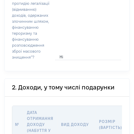
протидію легалізації
(відмиванню)
доходів, одержаних
злочинним шляхом,
фінансуванню
тероризму та
фінансуванню
розповсюдження
зброї масового
Ні
знищення”?
2. Доходи, у тому числі подарунки
ДАТА
ОТРИМАННЯ
РОЗМІР
І
№
ДОХОДУ
ВИД ДОХОДУ
(ВАРТІСТЬ)
Д
(НАБУТТЯ У