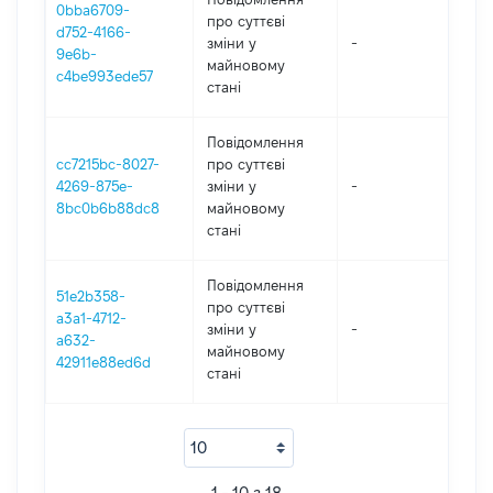
0bba6709-
про суттєві
d752-4166-
зміни y
-
20
9e6b-
майновому
c4be993ede57
стані
Повідомлення
cc7215bc-8027-
про суттєві
4269-875e-
зміни y
-
20
8bc0b6b88dc8
майновому
стані
Повідомлення
51e2b358-
про суттєві
a3a1-4712-
зміни y
-
20
a632-
майновому
42911e88ed6d
стані
1 - 10 з 18