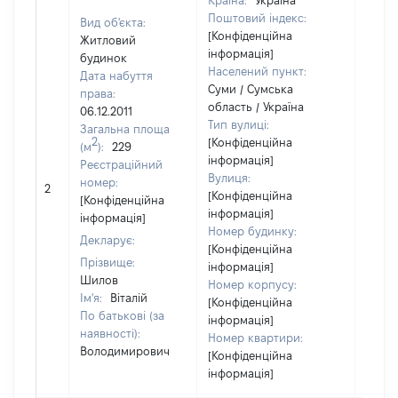
Країна:
Україна
Поштовий індекс:
Вид об'єкта:
[Конфіденційна
Житловий
інформація]
будинок
Населений пункт:
Дата набуття
Суми / Сумська
права:
область / Україна
06.12.2011
Тип вулиці:
Загальна площа
2
[Конфіденційна
(м
):
229
інформація]
Реєстраційний
Вулиця:
номер:
2
92116
[Конфіденційна
[Конфіденційна
інформація]
інформація]
Номер будинку:
Декларує:
[Конфіденційна
Прізвище:
інформація]
Шилов
Номер корпусу:
Ім'я:
Віталій
[Конфіденційна
По батькові (за
інформація]
наявності):
Номер квартири:
Володимирович
[Конфіденційна
інформація]