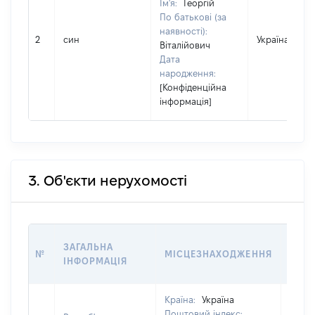
Ім'я:
Георгій
По батькові (за
наявності):
2
син
Україна
Віталійович
Дата
народження:
[Конфіденційна
інформація]
3. Об'єкти нерухомості
ВАРТ
ЗАГАЛЬНА
№
МІСЦЕЗНАХОДЖЕННЯ
НА Д
ІНФОРМАЦІЯ
НАБУ
Країна:
Україна
Поштовий індекс: