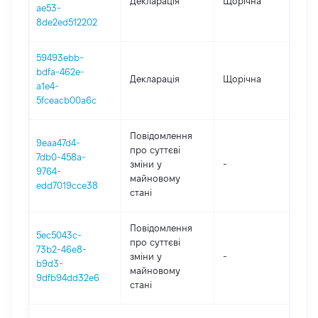
Декларація
Щорічна
202
ae53-
8de2ed512202
59493ebb-
bdfa-462e-
Декларація
Щорічна
201
a1e4-
5fceacb00a6c
Повідомлення
9eaa47d4-
про суттєві
7db0-458a-
зміни y
-
201
9764-
майновому
edd7019cce38
стані
Повідомлення
5ec5043c-
про суттєві
73b2-46e8-
зміни y
-
201
b9d3-
майновому
9dfb94dd32e6
стані