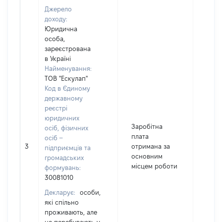
Джерело
доходу:
Юридична
особа,
зареєстрована
в Україні
Найменування:
ТОВ "Ескулап"
Код в Єдиному
державному
реєстрі
юридичних
Заробітна
осіб, фізичних
плата
осіб –
3
отримана за
2200
підприємців та
основним
громадських
місцем роботи
формувань:
30081010
Декларує:
особи,
які спільно
проживають, але