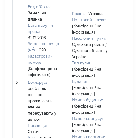
Вид об'єкта:
Земельна
Країна:
Україна
ділянка
Поштовий індекс:
Дата набуття
[Конфіденційна
права:
інформація]
31.12.2016
Населений пункт:
Загальна площа
Сумський район /
2
(м
):
620
Сумська область /
Кадастровий
Україна
номер:
Тип вулиці:
[Конфіденційна
[Конфіденційна
інформація]
інформація]
[Не
Вулиця:
3
Декларує:
відом
[Конфіденційна
особи, які
інформація]
спільно
Номер будинку:
проживають,
[Конфіденційна
але не
інформація]
перебувають у
Номер корпусу:
шлюбі
[Конфіденційна
Прізвище:
інформація]
Оттич
Номер квартири:
Ім'я:
Тетяна