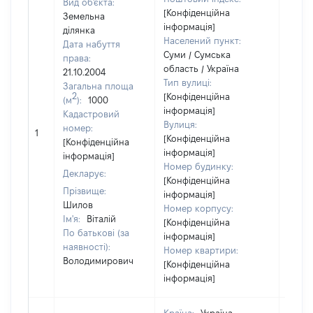
Вид об'єкта:
[Конфіденційна
Земельна
інформація]
ділянка
Населений пункт:
Дата набуття
Суми / Сумська
права:
область / Україна
21.10.2004
Тип вулиці:
Загальна площа
2
[Конфіденційна
(м
):
1000
інформація]
Кадастровий
Вулиця:
[Не
номер:
1
[Конфіденційна
відом
[Конфіденційна
інформація]
інформація]
Номер будинку:
Декларує:
[Конфіденційна
Прізвище:
інформація]
Шилов
Номер корпусу:
Ім'я:
Віталій
[Конфіденційна
По батькові (за
інформація]
наявності):
Номер квартири:
Володимирович
[Конфіденційна
інформація]