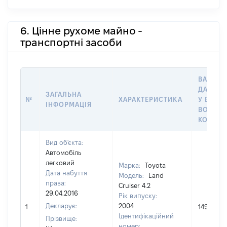
6. Цінне рухоме майно -
транспортні засоби
ВАРТІС
ДАТУ Н
ЗАГАЛЬНА
№
ХАРАКТЕРИСТИКА
У ВЛАСН
ІНФОРМАЦІЯ
ВОЛОДІ
КОРИСТ
Вид об'єкта:
Автомобіль
легковий
Марка:
Toyota
Дата набуття
Модель:
Land
права:
Cruiser 4.2
29.04.2016
Рік випуску:
Декларує:
2004
1
149000
Ідентифікаційний
Прізвище:
номер: