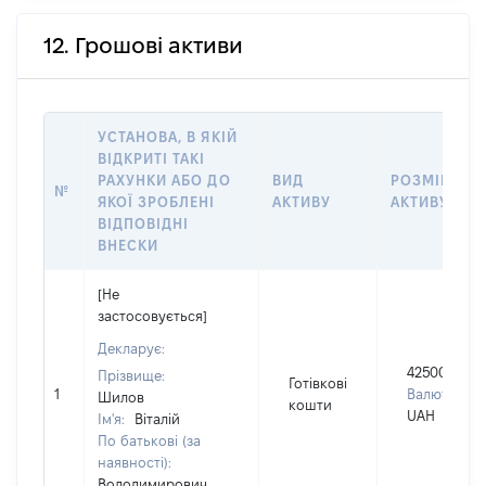
12. Грошові активи
УСТАНОВА, В ЯКІЙ
ВІДКРИТІ ТАКІ
РАХУНКИ АБО ДО
ВИД
РОЗМІР
№
ЯКОЇ ЗРОБЛЕНІ
АКТИВУ
АКТИВУ
ВІДПОВІДНІ
ВНЕСКИ
[Не
застосовується]
Декларує:
425000
Прізвище:
Готівкові
1
Валюта:
Шилов
кошти
UAH
Ім'я:
Віталій
По батькові (за
наявності):
Володимирович