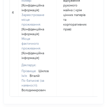
номер:
відчуження
[Конфіденційна
рухомого
інформація]
майна ( крім
4
4567
Зареєстроване
цінних паперів
місце
та
проживання:
корпоративних
[Конфіденційна
прав)
інформація]
Місце
фактичного
проживання:
[Конфіденційна
інформація]
Декларує:
Прізвище:
Шилов
Ім'я:
Віталій
По батькові (за
наявності):
Володимирович