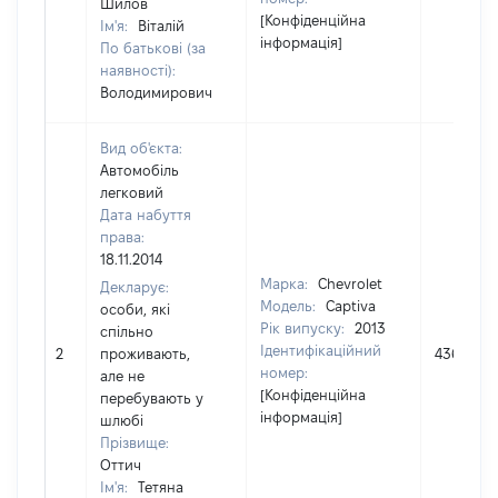
Шилов
[Конфіденційна
Ім'я:
Віталій
інформація]
По батькові (за
наявності):
Володимирович
Вид об'єкта:
Автомобіль
легковий
Дата набуття
права:
18.11.2014
Марка:
Chevrolet
Декларує:
Модель:
Captiva
особи, які
Рік випуску:
2013
спільно
Ідентифікаційний
2
проживають,
436800
номер:
але не
[Конфіденційна
перебувають у
інформація]
шлюбі
Прізвище:
Оттич
Ім'я:
Тетяна