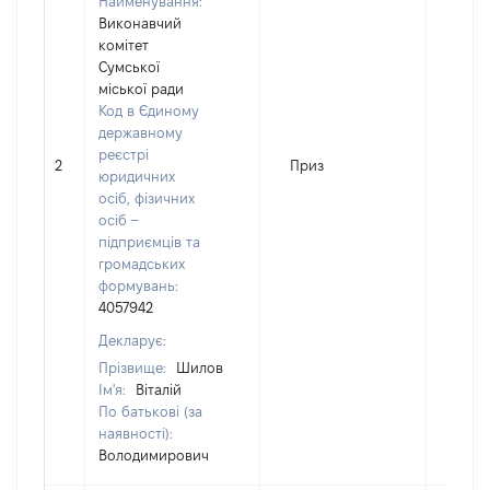
Найменування:
Виконавчий
комітет
Сумської
міської ради
Код в Єдиному
державному
реєстрі
2
Приз
65
юридичних
осіб, фізичних
осіб –
підприємців та
громадських
формувань:
4057942
Декларує:
Прізвище:
Шилов
Ім'я:
Віталій
По батькові (за
наявності):
Володимирович