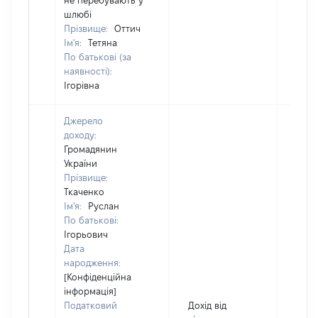
не перебувають у
шлюбі
Прізвище:
Оттич
Ім'я:
Тетяна
По батькові (за
наявності):
Ігорівна
Джерело
доходу:
Громадянин
України
Прізвище:
Ткаченко
Ім'я:
Руслан
По батькові:
Ігорьович
Дата
народження:
[Конфіденційна
інформація]
Податковий
Дохід від