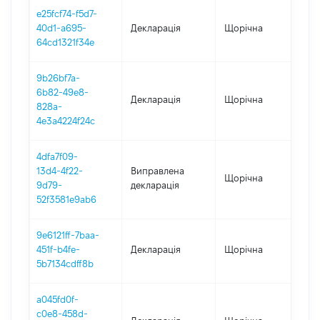
e25fcf74-f5d7-
40d1-a695-
Декларація
Щорічна
202
64cd1321f34e
9b26bf7a-
6b82-49e8-
Декларація
Щорічна
202
828a-
4e3a4224f24c
4dfa7f09-
13d4-4f22-
Виправлена
Щорічна
202
9d79-
декларація
52f3581e9ab6
9e6121ff-7baa-
451f-b4fe-
Декларація
Щорічна
202
5b7134cdff8b
a045fd0f-
c0e8-458d-