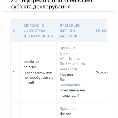
2.2. Інформація про членів сім'ї
суб'єкта декларування
ЗВ'ЯЗОК ІЗ
ПРІЗВИЩЕ,
№
СУБ'ЄКТОМ
ІМ'Я, ПО
ГРОМАДЯН
ДЕКЛАРУВАННЯ
БАТЬКОВІ
Прізвище:
Оттич
Ім'я:
Тетяна
особи, які
По батькові (за
спільно
наявності):
1
проживають, але
Україна
Ігорівна
не перебувають у
Дата
шлюбі
народження:
[Конфіденційна
інформація]
Прізвище:
Шилов