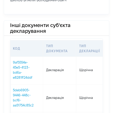
ШИЛОВ ВІТАЛІЙ ВОЛОДИМИРОВИЧ
Інші документи суб'єкта
декларування
ТИП
ТИП
КОД
ПЕ
ДОКУМЕНТА
ДЕКЛАРАЦІЇ
9af5554e-
45e5-4123-
Декларація
Щорічна
202
bd6a-
e8281ff24ddf
5deb6905-
9446-448c-
Декларація
Щорічна
202
bcf6-
aa51754c85c2