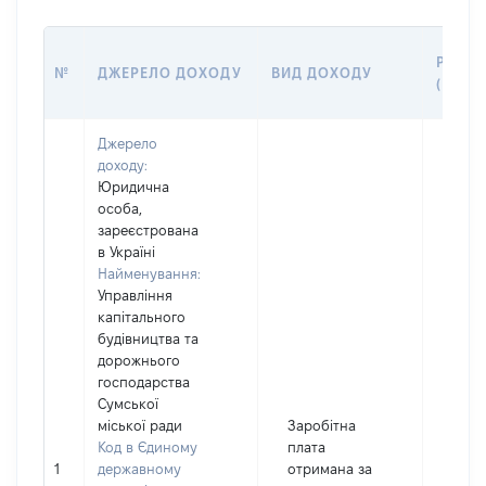
РОЗМ
№
ДЖЕРЕЛО ДОХОДУ
ВИД ДОХОДУ
(ВАРТ
Джерело
доходу:
Юридична
особа,
зареєстрована
в Україні
Найменування:
Управління
капітального
будівництва та
дорожнього
господарства
Сумської
міської ради
Заробітна
Код в Єдиному
плата
1
державному
отримана за
7443