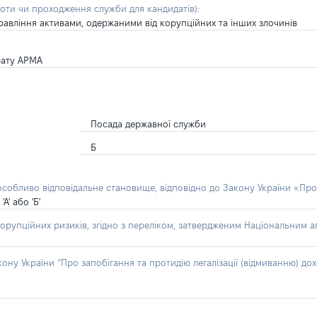
боти чи проходження служби для кандидатів)
:
равління активами, одержаними від корупційних та інших злочинів
рату АРМА
Посада державної служби
Б
 особливо відповідальне становище, відповідно до Закону України «Про
' або 'Б'
орупційних ризиків, згідно з переліком, затвердженим Національним аг
акону України “Про запобігання та протидію легалізації (відмиванню) 