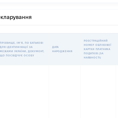
декларування
РЕЄСТРАЦІЙНИЙ
ПРІЗВИЩЕ, ІМʼЯ, ПО БАТЬКОВІ
НОМЕР ОБЛІКОВОЇ
ДЛЯ ІДЕНТИФІКАЦІЇ ЗА
ДАТА
КАРТКИ ПЛАТНИКА
МЕЖАМИ УКРАЇНИ, ДОКУМЕНТ,
НАРОДЖЕННЯ
ПОДАТКІВ (ЗА
ЩО ПОСВІДЧУЄ ОСОБУ
НАЯВНОСТІ)