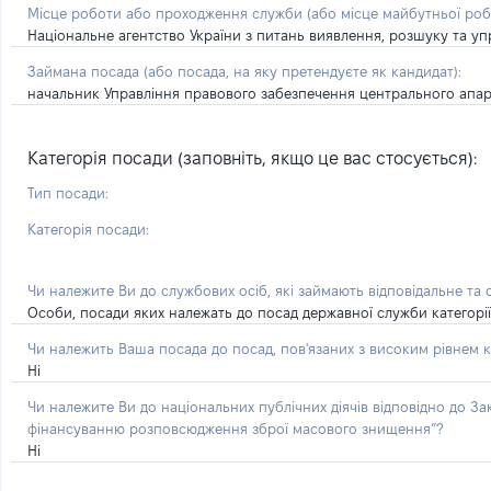
Місце роботи або проходження служби
(або місце майбутньої ро
Національне агентство України з питань виявлення, розшуку та уп
Займана посада
(або посада, на яку претендуєте як кандидат)
:
начальник Управління правового забезпечення центрального апа
Категорія посади (заповніть, якщо це вас стосується):
Тип посади:
Категорія посади:
Чи належите Ви до службових осіб, які займають відповідальне та
Особи, посади яких належать до посад державної служби категорії 'А
Чи належить Ваша посада до посад, пов'язаних з високим рівнем к
Ні
Чи належите Ви до національних публічних діячів відповідно до З
фінансуванню розповсюдження зброї масового знищення”?
Ні