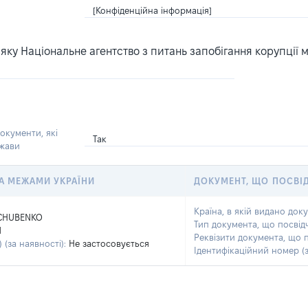
[Конфіденційна інформація]
ку Національне агентство з питань запобігання корупції 
окументи, які
Так
ржави
 ЗА МЕЖАМИ УКРАЇНИ
ДОКУМЕНТ, ЩО ПОСВІ
Країна, в якій видано док
CHUBENKO
Тип документа, що посвід
N
Реквізити документа, що 
 (за наявності):
Не застосовується
Ідентифікаційний номер (з