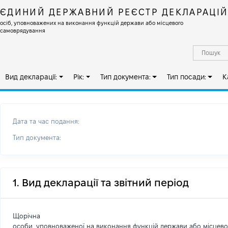
ЄДИНИЙ ДЕРЖАВНИЙ РЕЄСТР ДЕКЛАРАЦІ
осіб, уповноважених на виконання функцій держави або місцевого
самоврядування
Вид декларації:
Рік:
Тип документа:
Тип посади:
К
Дата та час подання:
Тип документа:
1. Вид декларації та звітний період
Щорічна
особи, уповноваженої на виконання функцій держави або місцев