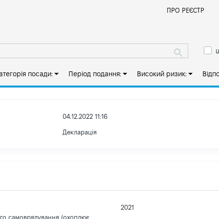
Й
ПРО РЕЄСТР
ш
атегорія посади:
Період подання:
Високий ризик:
Відп
04.12.2022 11:16
Декларація
2021
ого самоврядування (охоплює