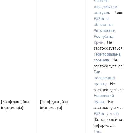
місто зі
спеціальним
статусом:
Київ
Район в
області та
Автономній
Республіці
Крим:
Не
застосовується
Територіальна
громада:
Не
застосовується
Тип
населеного
пункту:
Не
застосовується
Населений
[Конфіденційна
[Конфіденційна
пункт:
Не
інформація]
інформація]
застосовується
Район у місті:
[Конфіденційна
інформація]
Тип: