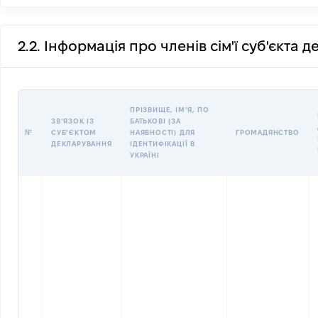
2.2. Інформація про членів сім'ї суб'єкта 
ПРІЗВИЩЕ, ІМʼЯ, ПО
ЗВʼЯЗОК ІЗ
БАТЬКОВІ (ЗА
№
СУБʼЄКТОМ
НАЯВНОСТІ) ДЛЯ
ГРОМАДЯНСТВО
ДЕКЛАРУВАННЯ
ІДЕНТИФІКАЦІЇ В
УКРАЇНІ