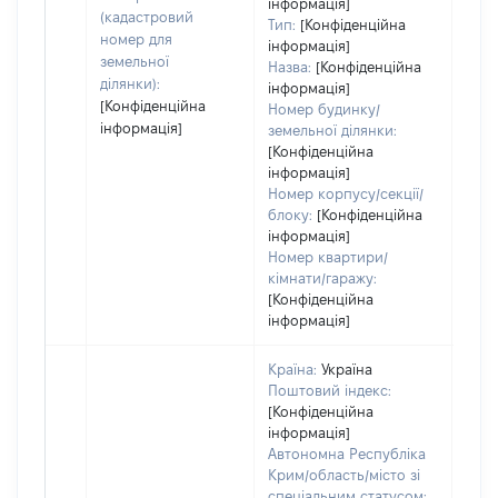
інформація]
гро
(кадастровий
Тип:
[Конфіденційна
оці
номер для
інформація]
земельної
Назва:
[Конфіденційна
ділянки):
інформація]
[Конфіденційна
Номер будинку/
інформація]
земельної ділянки:
[Конфіденційна
інформація]
Номер корпусу/секції/
блоку:
[Конфіденційна
інформація]
Номер квартири/
кімнати/гаражу:
[Конфіденційна
інформація]
Країна:
Україна
Поштовий індекс:
[Конфіденційна
інформація]
Автономна Республіка
Крим/область/місто зі
спеціальним статусом: