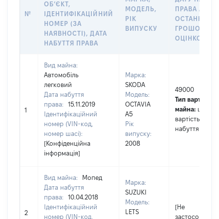
ОБʼЄКТ,
МОДЕЛЬ,
ПРАВА АБО 
№
ІДЕНТИФІКАЦІЙНИЙ
РІК
ОСТАННЬО
НОМЕР (ЗА
ВИПУСКУ
ГРОШОВОЮ
НАЯВНОСТІ), ДАТА
ОЦІНКОЮ, Г
НАБУТТЯ ПРАВА
Вид майна:
Автомобіль
Марка:
легковий
SKODA
49000
Дата набуття
Модель:
Тип вартості
права:
15.11.2019
OCTAVIA
майна:
це
1
Ідентифікаційний
A5
вартість на да
номер (VIN-код,
Рік
набуття права
номер шасі):
випуску:
[Конфіденційна
2008
інформація]
Вид майна:
Мопед
Марка:
Дата набуття
SUZUKI
права:
10.04.2018
Модель:
Ідентифікаційний
[Не
LETS
2
номер (VIN-код,
застосовуєтьс