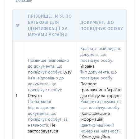
держави
ПРІЗВИЩЕ, ІМ’Я, ПО
БАТЬКОВІ ДЛЯ
ДОКУМЕНТ, ЩО
№
ІДЕНТИФІКАЦІЇ ЗА
ПОСВІДЧУЄ ОСОБУ
МЕЖАМИ УКРАЇНИ
Країна, в якій видано
документ, що
Прізвище (відповідно
посвідчує особу:
до документа, що
Україна
посвідчує особу):
Lysyi
Тип документа, що
Ім’я (відповідно до
посвідчує особу:
документа, що
Паспорт
посвідчує особу):
громадянина України
1
Dmytro
для виїзду за кордон
По батькові
Реквізити документа,
(відповідно до
що посвідчує особу:
документа, що
[Конфіденційна
посвідчує особу) (за
інформація]
наявності):
Не
Ідентифікаційний
застосовується
номер (за наявності):
[Конфіденційна