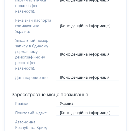
картки платника
податків (за
наявності):
Реквізити паспорта
[Конфіденційна інформація]
громадянина
України:
Унікальний номер
запису в Єдиному
державному
[Конфіденційна інформація]
демографічному
реєстрі (за
наявності):
[Конфіденційна інформація]
Дата народження:
Зареєстроване місце проживання
Україна
Країна:
[Конфіденційна інформація]
Поштовий індекс:
Автономна
Республіка Крим/