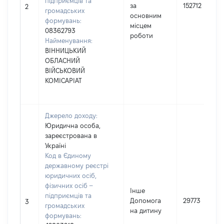
підприємців та
за
152712
2
громадських
основним
формувань:
місцем
08362793
роботи
Найменування:
ВІННИЦЬКИЙ
ОБЛАСНИЙ
ВІЙСЬКОВИЙ
КОМІСАРІАТ
Джерело доходу:
Юридична особа,
зареєстрована в
Україні
Код в Єдиному
державному реєстрі
юридичних осіб,
фізичних осіб –
Інше
підприємців та
Допомога
29773
3
громадських
на дитину
формувань: