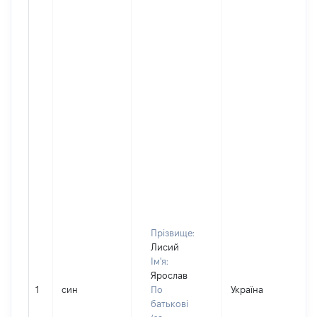
Прізвище:
Лисий
Ім'я:
Ярослав
1
син
По
Україна
Д
батькові