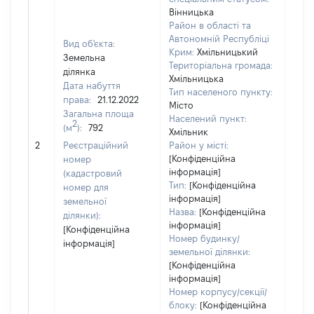
Вінницька
Район в області та
Автономній Республіці
Вид об'єкта:
Крим:
Хмільницький
Земельна
Територіальна громада:
ділянка
Хмільницька
Дата набуття
Тип населеного пункту:
права:
21.12.2022
Місто
Загальна площа
Населений пункт:
2
(м
):
792
Хмільник
[Не
2
Реєстраційний
Район у місті:
заст
[Конфіденційна
номер
інформація]
(кадастровий
Тип:
[Конфіденційна
номер для
інформація]
земельної
Назва:
[Конфіденційна
ділянки):
інформація]
[Конфіденційна
Номер будинку/
інформація]
земельної ділянки:
[Конфіденційна
інформація]
Номер корпусу/секції/
блоку:
[Конфіденційна