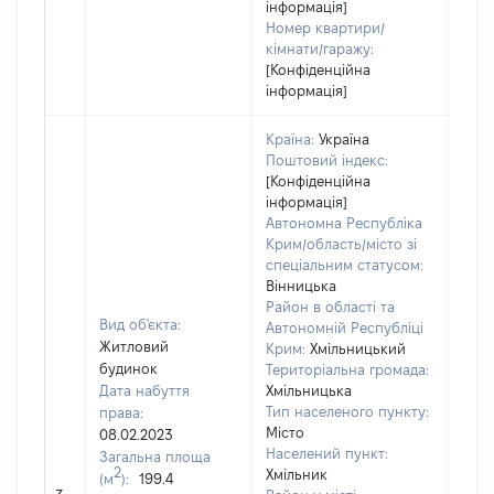
інформація]
Номер квартири/
кімнати/гаражу:
[Конфіденційна
інформація]
Країна:
Україна
Поштовий індекс:
[Конфіденційна
інформація]
Автономна Республіка
Крим/область/місто зі
спеціальним статусом:
Вінницька
Район в області та
Вид об'єкта:
Автономній Республіці
Житловий
Крим:
Хмільницький
будинок
Територіальна громада:
Дата набуття
Хмільницька
Тип населеного пункту:
права:
Місто
08.02.2023
Населений пункт:
Загальна площа
2
Хмільник
(м
):
199.4
[Не