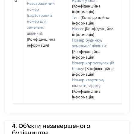
3
Район у місті:
заст
Реєстраційний
[Конфіденційна
номер
інформація]
(кадастровий
Тип:
[Конфіденційна
номер для
інформація]
земельної
Назва:
[Конфіденційна
ділянки):
інформація]
[Конфіденційна
Номер будинку/
інформація]
земельної ділянки:
[Конфіденційна
інформація]
Номер корпусу/секції/
блоку:
[Конфіденційна
інформація]
Номер квартири/
кімнати/гаражу:
[Конфіденційна
інформація]
4. Об'єкти незавершеного
будівництва