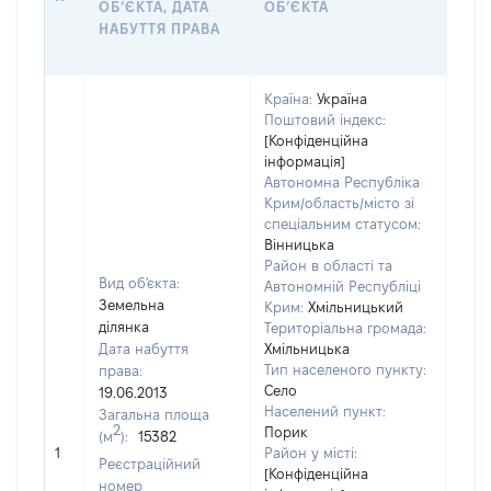
ОБʼЄКТА, ДАТА
ОБʼЄКТА
ОС
НАБУТТЯ ПРАВА
ГР
ОЦІ
Країна:
Україна
Поштовий індекс:
[Конфіденційна
інформація]
Автономна Республіка
Крим/область/місто зі
спеціальним статусом:
Вінницька
Район в області та
Вид об'єкта:
Автономній Республіці
Земельна
Крим:
Хмільницький
ділянка
Територіальна громада:
Дата набуття
Хмільницька
Тип населеного пункту:
права:
356
Село
19.06.2013
Тип 
Населений пункт:
Загальна площа
обʼє
2
Порик
(м
):
15382
варт
1
Район у місті:
Реєстраційний
ост
[Конфіденційна
номер