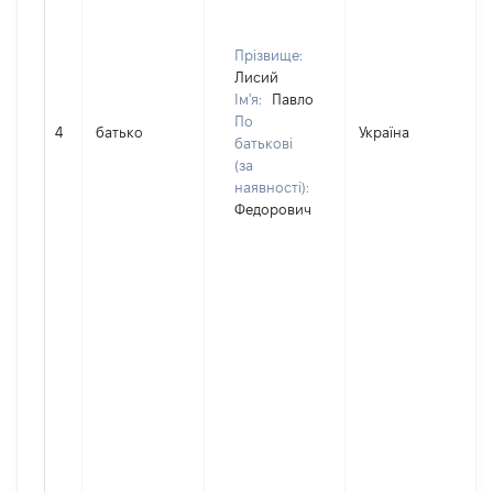
Прізвище:
Лисий
Ім'я:
Павло
По
4
батько
Україна
Д
батькові
(за
наявності):
Федорович