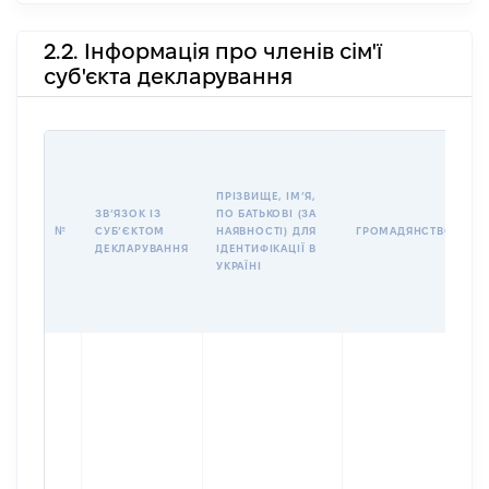
2.2. Інформація про членів сім'ї
суб'єкта декларування
П
І
Б
ПРІЗВИЩЕ, ІМʼЯ,
І
ЗВʼЯЗОК ІЗ
ПО БАТЬКОВІ (ЗА
№
СУБʼЄКТОМ
НАЯВНОСТІ) ДЛЯ
ГРОМАДЯНСТВО
У
ДЕКЛАРУВАННЯ
ІДЕНТИФІКАЦІЇ В
Д
УКРАЇНІ