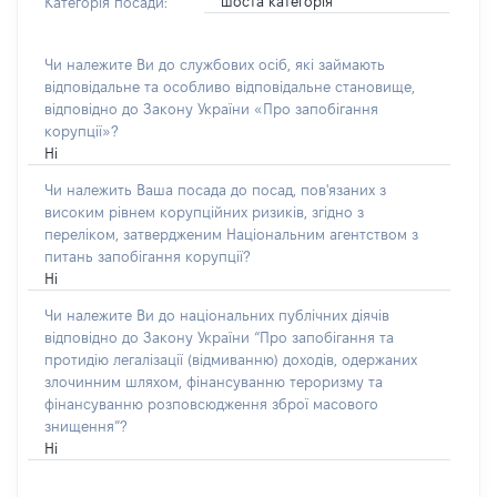
шоста категорія
Категорія посади:
Чи належите Ви до службових осіб, які займають
відповідальне та особливо відповідальне становище,
відповідно до Закону України «Про запобігання
корупції»?
Ні
Чи належить Ваша посада до посад, пов'язаних з
високим рівнем корупційних ризиків, згідно з
переліком, затвердженим Національним агентством з
питань запобігання корупції?
Ні
Чи належите Ви до національних публічних діячів
відповідно до Закону України “Про запобігання та
протидію легалізації (відмиванню) доходів, одержаних
злочинним шляхом, фінансуванню тероризму та
фінансуванню розповсюдження зброї масового
знищення”?
Ні