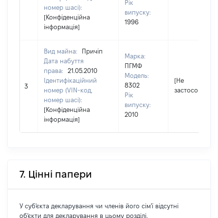
Рік
номер шасі):
випуску:
[Конфіденційна
1996
інформація]
Вид майна:
Причіп
Марка:
Дата набуття
ПГМФ
права:
21.05.2010
Модель:
Ідентифікаційний
[Не
8302
3
номер (VIN-код,
застосовуєтьс
Рік
номер шасі):
випуску:
[Конфіденційна
2010
інформація]
7. Цінні папери
У суб'єкта декларування чи членів його сім'ї відсутні
об'єкти для декларування в цьому розділі.