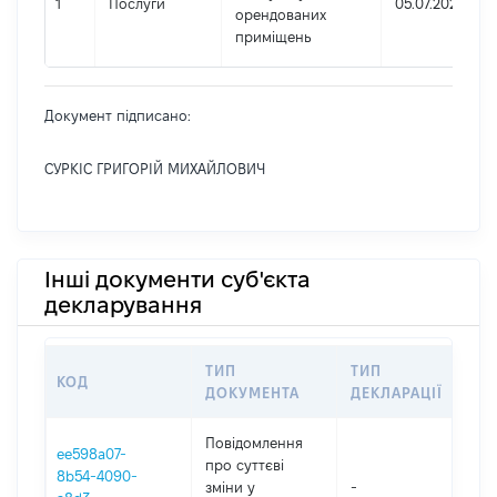
1
Послуги
05.07.2022
орендованих
приміщень
Документ підписано:
СУРКІС ГРИГОРІЙ МИХАЙЛОВИЧ
Інші документи суб'єкта
декларування
ТИП
ТИП
КОД
ПЕ
ДОКУМЕНТА
ДЕКЛАРАЦІЇ
Повідомлення
ee598a07-
про суттєві
8b54-4090-
зміни y
-
202