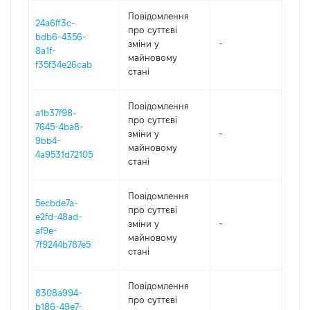
Повідомлення
24a6ff3c-
про суттєві
bdb6-4356-
зміни y
-
202
8a1f-
майновому
f35f34e26cab
стані
Повідомлення
a1b37f98-
про суттєві
7645-4ba8-
зміни y
-
202
9bb4-
майновому
4a9531d72105
стані
Повідомлення
5ecbde7a-
про суттєві
e2fd-48ad-
зміни y
-
202
af9e-
майновому
7f9244b787e5
стані
Повідомлення
8308a994-
про суттєві
b186-49e7-