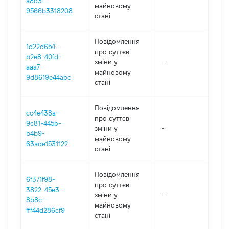
a8d3-
майновому
9566b3318208
стані
Повідомлення
1d22d654-
про суттєві
b2e8-40fd-
зміни y
-
202
aaa7-
майновому
9d8619e44abc
стані
Повідомлення
cc4e438a-
про суттєві
9c81-445b-
зміни y
-
202
b4b9-
майновому
63ade1531122
стані
Повідомлення
6f371f98-
про суттєві
3822-45e3-
зміни y
-
202
8b8c-
майновому
fff44d286cf9
стані