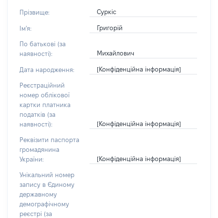
Суркіс
Прізвище:
Григорій
Ім'я:
По батькові (за
Михайлович
наявності):
[Конфіденційна інформація]
Дата народження:
Реєстраційний
номер облікової
картки платника
податків (за
[Конфіденційна інформація]
наявності):
Реквізити паспорта
громадянина
[Конфіденційна інформація]
України:
Унікальний номер
запису в Єдиному
державному
демографічному
реєстрі (за