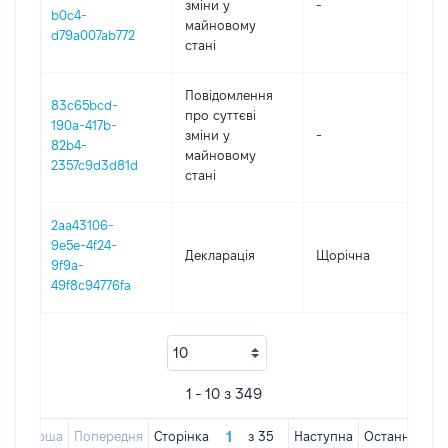
зміни y
-
202
b0c4-
майновому
d79a007ab772
стані
Повідомлення
83c65bcd-
про суттєві
190a-417b-
зміни y
-
202
82b4-
майновому
2357c9d3d81d
стані
2aa43106-
9e5e-4f24-
Декларація
Щорічна
202
9f9a-
49f8c94776fa
1 - 10 з 349
Перша
Попередня
Сторінка
з
35
Наступна
Остання