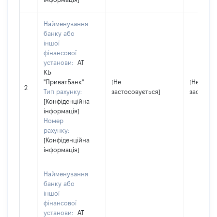
Найменування
банку або
іншої
фінансової
установи:
АТ
КБ
"ПриватБанк"
[Не
[Не
2
Тип рахунку:
застосовується]
застосов
[Конфіденційна
інформація]
Номер
рахунку:
[Конфіденційна
інформація]
Найменування
банку або
іншої
фінансової
установи:
АТ