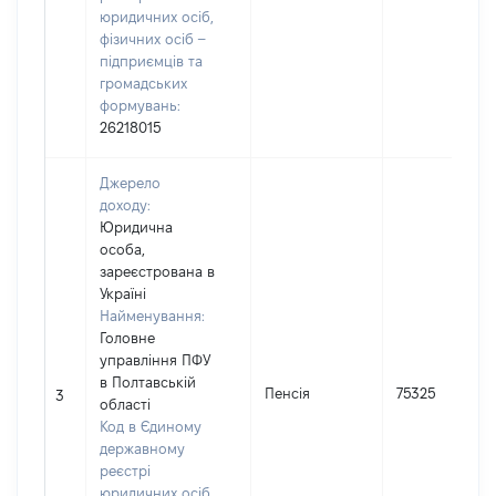
юридичних осіб,
фізичних осіб –
підприємців та
громадських
формувань:
26218015
Джерело
доходу:
Юридична
особа,
зареєстрована в
Україні
Найменування:
Головне
управління ПФУ
в Полтавській
Пенсія
75325
3
області
Код в Єдиному
державному
реєстрі
юридичних осіб,