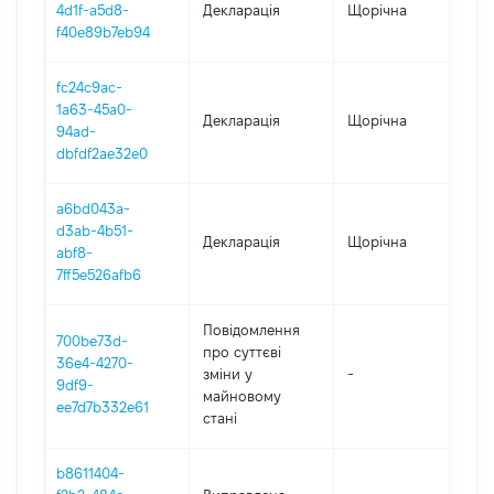
4d1f-a5d8-
Декларація
Щорічна
202
f40e89b7eb94
fc24c9ac-
1a63-45a0-
Декларація
Щорічна
202
94ad-
dbfdf2ae32e0
a6bd043a-
d3ab-4b51-
Декларація
Щорічна
20
abf8-
7ff5e526afb6
Повідомлення
700be73d-
про суттєві
36e4-4270-
зміни y
-
202
9df9-
майновому
ee7d7b332e61
стані
b8611404-