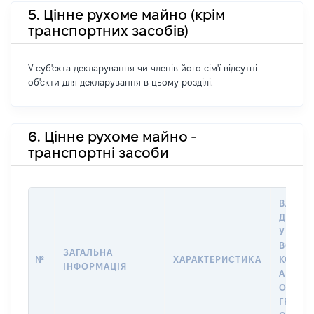
5. Цінне рухоме майно (крім
транспортних засобів)
У суб'єкта декларування чи членів його сім'ї відсутні
об'єкти для декларування в цьому розділі.
6. Цінне рухоме майно -
транспортні засоби
ВАРТІС
ДАТУ 
У ВЛАС
ВОЛОД
ЗАГАЛЬНА
№
ХАРАКТЕРИСТИКА
КОРИС
ІНФОРМАЦІЯ
АБО З
ОСТА
ГРОШ