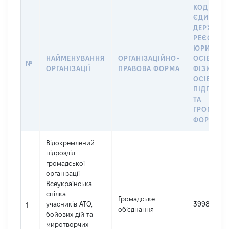
КОД В
ЄДИНОМ
ДЕРЖАВН
РЕЄСТРІ
ЮРИДИЧ
НАЙМЕНУВАННЯ
ОРГАНІЗАЦІЙНО-
ОСІБ,
№
ОРГАНІЗАЦІЇ
ПРАВОВА ФОРМА
ФІЗИЧНИ
ОСІБ –
ПІДПРИЄ
ТА
ГРОМАДС
ФОРМУВА
Відокремлений
підрозділ
громадської
організації
Всеукраїнська
спілка
Громадське
учасників АТО,
39986390
1
об’єднання
бойових дій та
миротворчих