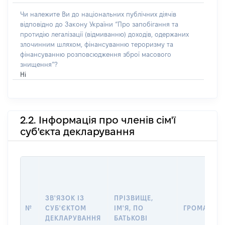
Чи належите Ви до національних публічних діячів
відповідно до Закону України “Про запобігання та
протидію легалізації (відмиванню) доходів, одержаних
злочинним шляхом, фінансуванню тероризму та
фінансуванню розповсюдження зброї масового
знищення”?
Ні
2.2. Інформація про членів сім'ї
суб'єкта декларування
ЗВ'ЯЗОК ІЗ
ПРІЗВИЩЕ,
№
СУБ'ЄКТОМ
ІМ'Я, ПО
ГРОМАДЯН
ДЕКЛАРУВАННЯ
БАТЬКОВІ