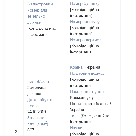
Номер будинку:
(кадастровий
[Конфіденційна
номер для
інформація]
земельної
Номер корпусу:
ділянки):
[Конфіденційна
[Конфіденційна
інформація]
інформація]
Номер квартири:
[Конфіденційна
інформація]
Країна:
Україна
Поштовий індекс:
[Конфіденційна
Вид об'єкта:
інформація]
Земельна
Населений пункт:
ділянка
Кременчук /
Дата набуття
Полтавська область /
права:
Україна
24.10.2019
Тип:
[Конфіденційна
Загальна
інформація]
2
площа (м
):
Назва:
[Не
607
2
[Конфіденційна
засто