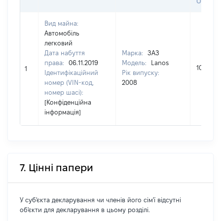
ОЦІНК
Вид майна:
Автомобіль
легковий
Дата набуття
Марка:
ЗАЗ
права:
06.11.2019
Модель:
Lanos
1000
1
Ідентифікаційний
Рік випуску:
номер (VIN-код,
2008
номер шасі):
[Конфіденційна
інформація]
7. Цінні папери
У суб'єкта декларування чи членів його сім'ї відсутні
об'єкти для декларування в цьому розділі.