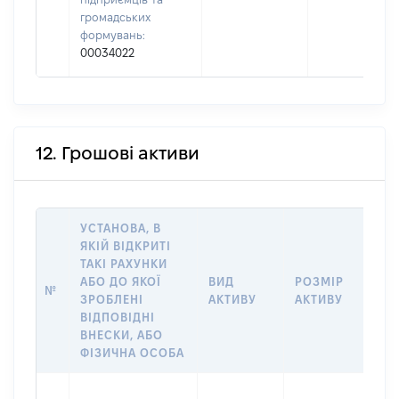
громадських
формувань:
00034022
12. Грошові активи
УСТАНОВА, В
ЯКІЙ ВІДКРИТІ
ТАКІ РАХУНКИ
ІН
АБО ДО ЯКОЇ
ВИД
РОЗМІР
№
ЩО
ЗРОБЛЕНІ
АКТИВУ
АКТИВУ
НА
ВІДПОВІДНІ
ВНЕСКИ, АБО
ФІЗИЧНА ОСОБА
Вла