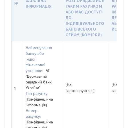
ЗАГАЛЬНА
РОЗПОРЯДЖАТИСЯ
ВІДКРИ
№
ІНФОРМАЦІЯ
ТАКИМ РАХУНКОМ
РАХУНО
АБО МАЄ ДОСТУП
ІМ’Я СУ
ДО
ДЕКЛАР
ІНДИВІДУАЛЬНОГО
АБО ЧЛ
БАНКІВСЬКОГО
ЙОГО СІ
СЕЙФУ (КОМІРКИ)
Найменування
банку або
іншої
фінансової
установи:
АТ
"Державний
ощадний банк
[Не
[Не
України"
1
застосовується]
застосов
Тип рахунку:
[Конфіденційна
інформація]
Номер
рахунку:
[Конфіденційна
інформація]