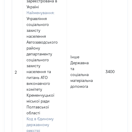
зареєстрована в
Україні
Найменування:
Управління
соціального
захисту
населення
Автозаводського
району
департаменту
Інше
соціального
Державна
захисту
та
населення та
3400
2
соціальна
питань АТО
матеріальна
виконавчого
допомога
комітету
Кременчуцької
міської ради
Полтавської
області
Код в Єдиному
державному
реєстрі