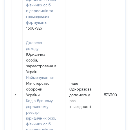
фізичних осіб –
підприємців та
громадських
формувань:
13967927
Джерело
доходу:
Юридична
особа,
зареєстрована в
Україні
Найменування:
Міністерство
Інше
оборони
Одноразова
України
допомога у
576300
4
Код в Єдиному
разі
державному
інвалідності
реєстрі
юридичних осіб,
фізичних осіб –
підприємців та