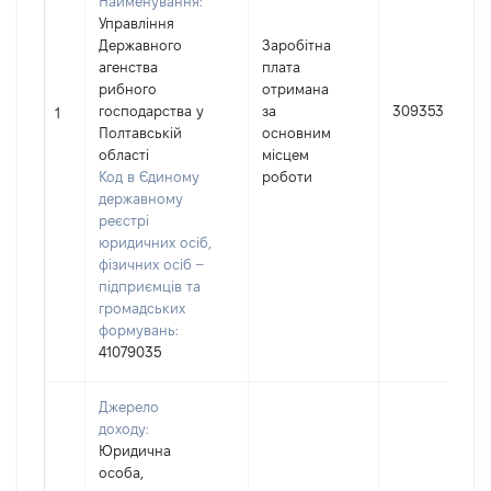
Найменування:
Управління
Державного
Заробітна
агенства
плата
рибного
отримана
господарства у
за
309353
1
Полтавській
основним
області
місцем
Код в Єдиному
роботи
державному
реєстрі
юридичних осіб,
фізичних осіб –
підприємців та
громадських
формувань:
41079035
Джерело
доходу:
Юридична
особа,