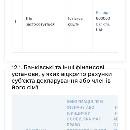
Прі
Лук
Розмір:
Ім'я
[Не
Готівкові
600000
Ана
1
застосовується]
кошти
Валюта:
По 
UAH
(за
ная
Ан
12.1. Банківські та інші фінансові
установи, у яких відкрито рахунки
суб'єкта декларування або членів
його сім'ї
ІНФОРМАЦІЯ ПРО
ФІЗИЧНУ АБО
ІНФОРМ
ЮРИДИЧНУ
ПРО ФІ
ОСОБУ, ЯКА МАЄ
АБО Ю
ПРАВО
ОСОБУ,