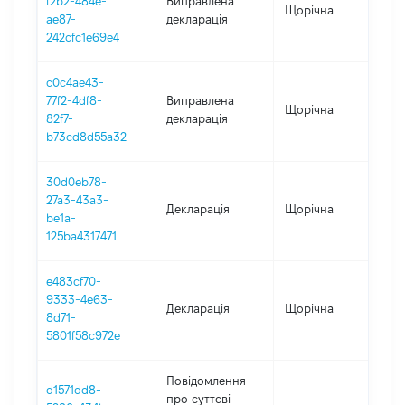
f2b2-484e-
Виправлена
Щорічна
202
ae87-
декларація
242cfc1e69e4
c0c4ae43-
77f2-4df8-
Виправлена
Щорічна
202
82f7-
декларація
b73cd8d55a32
30d0eb78-
27a3-43a3-
Декларація
Щорічна
202
be1a-
125ba4317471
e483cf70-
9333-4e63-
Декларація
Щорічна
202
8d71-
5801f58c972e
Повідомлення
d1571dd8-
про суттєві