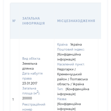
ВАРТ
ДАТУ
ЗАГАЛЬНА
ПРАВ
№
МІСЦЕЗНАХОДЖЕННЯ
ІНФОРМАЦІЯ
ОСТ
ГРО
ОЦІ
Країна:
Україна
Поштовий індекс:
[Конфіденційна
Вид об'єкта:
інформація]
Земельна
Населений пункт:
ділянка
Недогарки /
Дата набуття
Кременчуцький
права:
район / Полтавська
23.01.2017
область / Україна
Загальна
Тип:
[Конфіденційна
2
площа (м
):
інформація]
[Не
20000
Назва:
1
засто
[Конфіденційна
Реєстраційний
інформація]
номер