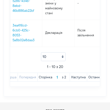
5286-434b-
зміни y
-
20
8ebd-
майновому
46b886ab22bf
стані
3ea416cd-
6cb0-425c-
Після
Декларація
20
8053-
звільнення
5a8b02e8daa3
1 - 10 з 20
Перша
Попередня
Сторінка
з
2
Наступна
Остання