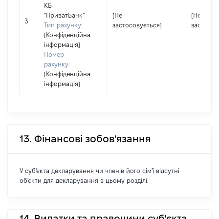
КБ
"ПриватБанк"
[Не
[Не
3
Тип рахунку:
застосовується]
застосов
[Конфіденційна
інформація]
Номер
рахунку:
[Конфіденційна
інформація]
13. Фінансові зобов'язання
У суб'єкта декларування чи членів його сім'ї відсутні
об'єкти для декларування в цьому розділі.
14. Видатки та правочини суб'єкта