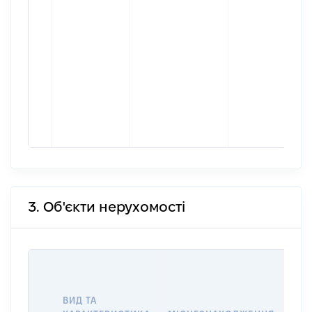
3. Об'єкти нерухомості
ВАР
ДАТ
НАБ
ВИД ТА
ПРА