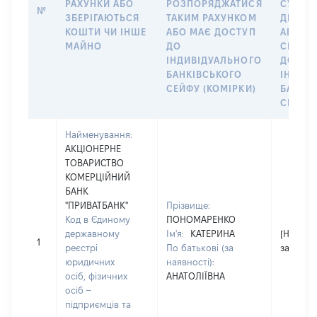
РАХУНКИ АБО
РОЗПОРЯДЖАТИСЯ
СУБ’ЄК
№
ЗБЕРІГАЮТЬСЯ
ТАКИМ РАХУНКОМ
ДЕКЛА
КОШТИ ЧИ ІНШЕ
АБО МАЄ ДОСТУП
АБО ЧЛ
МАЙНО
ДО
СІМ’Ї 
ІНДИВІДУАЛЬНОГО
ДОГОВ
БАНКІВСЬКОГО
ІНДИВ
СЕЙФУ (КОМІРКИ)
БАНКІ
СЕЙФУ 
Найменування:
АКЦІОНЕРНЕ
ТОВАРИСТВО
КОМЕРЦІЙНИЙ
БАНК
"ПРИВАТБАНК"
Прізвище:
Код в Єдиному
ПОНОМАРЕНКО
державному
Ім'я:
КАТЕРИНА
[Не
1
реєстрі
По батькові (за
застосо
юридичних
наявності):
осіб, фізичних
АНАТОЛІЇВНА
осіб –
підприємців та