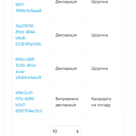
Декларація
Щорічна
2021
9f07-
79f8b3b5aae8
7ab23636-
8fdd-4844-
Декларація
Щорічна
2020
b8e8-
6318195a109b
684ccd88-
3236-461d-
Декларація
Щорічна
2019
acaa-
a1b64ce1ebd9
e94c2cd1-
0f7a-4286-
Виправлена
Кандидата
2018
b3d7-
декларація
на посаду
9297304ec5c0