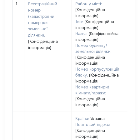
обʼє
1
Реєстраційний
Район у місті:
варт
[Конфіденційна
номер
дату
інформація]
(кадастровий
набу
Тип:
[Конфіденційна
номер для
пра
інформація]
земельної
Назва:
[Конфіденційна
ділянки):
інформація]
[Конфіденційна
Номер будинку/
інформація]
земельної ділянки:
[Конфіденційна
інформація]
Номер корпусу/секції/
блоку:
[Конфіденційна
інформація]
Номер квартири/
кімнати/гаражу:
[Конфіденційна
інформація]
Країна:
Україна
Поштовий індекс:
[Конфіденційна
інформація]