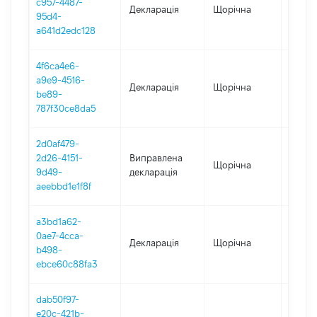
c957-4487-
Декларація
Щорічна
2024
95d4-
a641d2edc128
4f6ca4e6-
a9e9-4516-
Декларація
Щорічна
2023
be89-
787f30ce8da5
2d0af479-
2d26-4151-
Виправлена
Щорічна
2022
9d49-
декларація
aeebbd1e1f8f
a3bd1a62-
0ae7-4cca-
Декларація
Щорічна
2022
b498-
ebce60c88fa3
dab50f97-
e20c-421b-