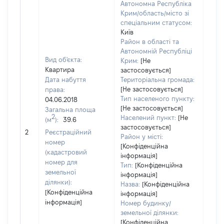
Автономна Республіка
Крим/область/місто зі
спеціальним статусом:
Київ
Район в області та
Автономній Республіці
Вид об'єкта:
Крим:
[Не
Квартира
застосовується]
Дата набуття
Територіальна громада:
[Не застосовується]
права:
1540
Тип населеного пункту:
04.06.2018
Тип
[Не застосовується]
Загальна площа
варт
2
Населений пункт:
[Не
(м
):
39.6
обʼє
застосовується]
2
Реєстраційний
варт
Район у місті:
номер
дату
[Конфіденційна
(кадастровий
інформація]
набу
номер для
Тип:
[Конфіденційна
пра
земельної
інформація]
ділянки):
Назва:
[Конфіденційна
[Конфіденційна
інформація]
інформація]
Номер будинку/
земельної ділянки:
[Конфіденційна