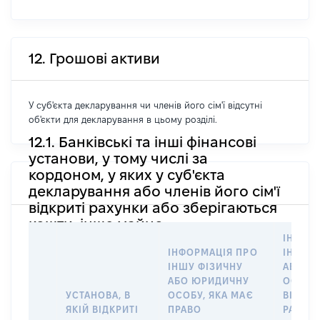
12. Грошові активи
У суб'єкта декларування чи членів його сім'ї відсутні
об'єкти для декларування в цьому розділі.
12.1. Банківські та інші фінансові
установи, у тому числі за
кордоном, у яких у суб'єкта
декларування або членів його сім'ї
відкриті рахунки або зберігаються
кошти, інше майно
ІНФОР
ІНФОРМАЦІЯ ПРО
ІНШУ 
ІНШУ ФІЗИЧНУ
АБО Ю
АБО ЮРИДИЧНУ
ОСОБУ,
УСТАНОВА, В
ОСОБУ, ЯКА МАЄ
ВІДКР
ЯКІЙ ВІДКРИТІ
ПРАВО
РАХУНО