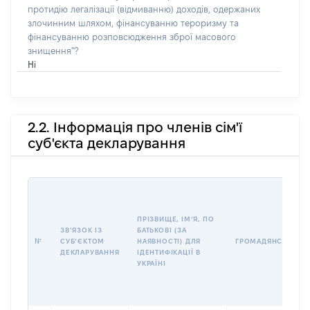
протидію легалізації (відмиванню) доходів, одержаних
злочинним шляхом, фінансуванню тероризму та
фінансуванню розповсюдження зброї масового
знищення"?
Ні
2.2. Інформація про членів сім'ї
суб'єкта декларування
ПРІЗВИЩЕ, ІМʼЯ, ПО
ЗВʼЯЗОК ІЗ
БАТЬКОВІ (ЗА
№
СУБʼЄКТОМ
НАЯВНОСТІ) ДЛЯ
ГРОМАДЯНСТВО
ДЕКЛАРУВАННЯ
ІДЕНТИФІКАЦІЇ В
УКРАЇНІ