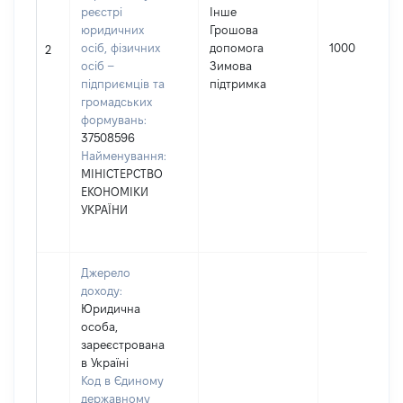
реєстрі
Інше
юридичних
Грошова
осіб, фізичних
допомога
1000
2
осіб –
Зимова
підприємців та
підтримка
громадських
формувань:
37508596
Найменування:
МІНІСТЕРСТВО
ЕКОНОМІКИ
УКРАЇНИ
Джерело
доходу:
Юридична
особа,
зареєстрована
в Україні
Код в Єдиному
державному