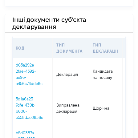
Інші документи суб'єкта
декларування
ТИП
ТИП
КОД
ПЕРІ
ДОКУМЕНТА
ДЕКЛАРАЦІЇ
d65a292e-
2fae-4592-
Кандидата
Декларація
2025
ae9e-
на посаду
a456c74dde6c
5d1a6a23-
7dfe-439b-
Виправлена
Щорічна
2024
b606-
декларація
e558dae08a6e
b5d0387a-