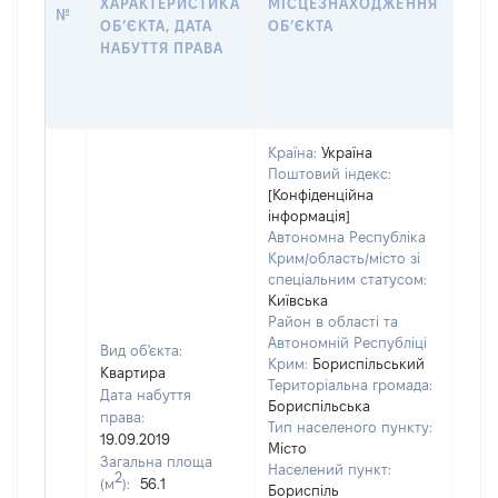
ХАРАКТЕРИСТИКА
МІСЦЕЗНАХОДЖЕННЯ
№
ЗА
ОБʼЄКТА, ДАТА
ОБʼЄКТА
ОС
НАБУТТЯ ПРАВА
ГР
ОЦІ
ГРН
Країна:
Україна
Поштовий індекс:
[Конфіденційна
інформація]
Автономна Республіка
Крим/область/місто зі
спеціальним статусом:
Київська
Район в області та
Автономній Республіці
Вид об'єкта:
Крим:
Бориспільський
Квартира
Територіальна громада:
Дата набуття
Бориспільська
права:
Тип населеного пункту:
680
19.09.2019
Місто
Тип
Загальна площа
Населений пункт:
варт
2
(м
):
56.1
Бориспіль