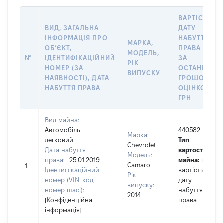
ВАРТІСТЬ Н
ВИД, ЗАГАЛЬНА
ДАТУ
ІНФОРМАЦІЯ ПРО
НАБУТТЯ
МАРКА,
ОБʼЄКТ,
ПРАВА АБО
МОДЕЛЬ,
№
ІДЕНТИФІКАЦІЙНИЙ
ЗА
РІК
НОМЕР (ЗА
ОСТАННЬО
ВИПУСКУ
НАЯВНОСТІ), ДАТА
ГРОШОВОЮ
НАБУТТЯ ПРАВА
ОЦІНКОЮ,
ГРН
Вид майна:
Автомобіль
440582
Марка:
легковий
Тип
Chevrolet
Дата набуття
вартості
Модель:
права:
25.01.2019
майна:
це
Camaro
1
Ідентифікаційний
вартість на
Рік
номер (VIN-код,
дату
випуску:
номер шасі):
набуття
2014
[Конфіденційна
права
інформація]