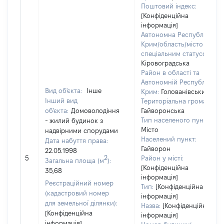
Поштовий індекс:
[Конфіденційна
інформація]
Автономна Республіка
Крим/область/місто зі
спеціальним статусом:
Кіровоградська
Район в області та
Автономній Республіці
Вид об'єкта:
Інше
Крим:
Голованівський
Інший вид
Територіальна громада:
об'єкта:
Домоволодіння
Гайворонська
Тип населеного пункту:
- жилий будинок з
Місто
надвірними спорудами
Населений пункт:
Дата набуття права:
Гайворон
22.05.1998
2
5
Район у місті:
Загальна площа (м
):
[Конфіденційна
35,68
інформація]
Реєстраційний номер
Тип:
[Конфіденційна
(кадастровий номер
інформація]
для земельної ділянки):
Назва:
[Конфіденційна
[Конфіденційна
інформація]
інформація]