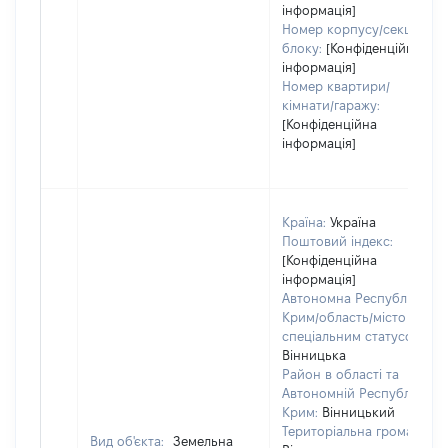
інформація]
Номер корпусу/секції/
блоку:
[Конфіденційна
інформація]
Номер квартири/
кімнати/гаражу:
[Конфіденційна
інформація]
Країна:
Україна
Поштовий індекс:
[Конфіденційна
інформація]
Автономна Республіка
Крим/область/місто зі
спеціальним статусом:
Вінницька
Район в області та
Автономній Республіці
Крим:
Вінницький
Територіальна громада:
Вид об'єкта:
Земельна