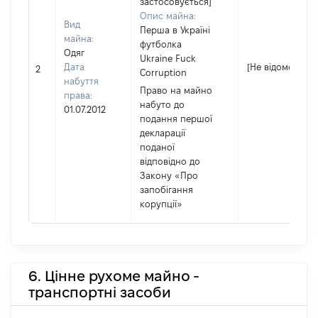
застосовується]
Опис майна:
Вид
Перша в Україні
майна:
футболка
Одяг
Ukraine Fuck
Дата
[Не відомо]
2
Corruption
набуття
Право на майно
права:
набуто до
01.07.2012
подання першої
декларації
поданої
відповідно до
Закону «Про
запобігання
корупції»
6. Цінне рухоме майно -
транспортні засоби