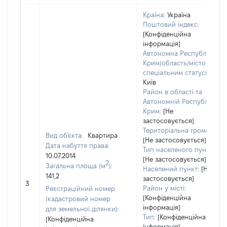
Країна:
Україна
Поштовий індекс:
[Конфіденційна
інформація]
Автономна Республіка
Крим/область/місто зі
спеціальним статусом:
Київ
Район в області та
Автономній Республіці
Крим:
[Не
застосовується]
Територіальна громада:
Вид об'єкта:
Квартира
[Не застосовується]
Дата набуття права:
Тип населеного пункту:
10.07.2014
[Не застосовується]
2
Загальна площа (м
):
Населений пункт:
[Не
141,2
застосовується]
3
Район у місті:
Реєстраційний номер
[Конфіденційна
(кадастровий номер
інформація]
для земельної ділянки):
Тип:
[Конфіденційна
[Конфіденційна
інформація]