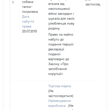
собака-
1
втікала від
застосовується
тапки-
неоголошеної
погризяка
війни закордон і
Дата
шукала для своїх
набуття
улюбленців нову
права:
родину
25.07.2015
Право на майно
набуто до
подання першої
декларації
поданої
відповідно до
Закону «Про
запобігання
корупції»
Торгова марка:
[Не
застосовується]
Найменування
виробника:
[Не