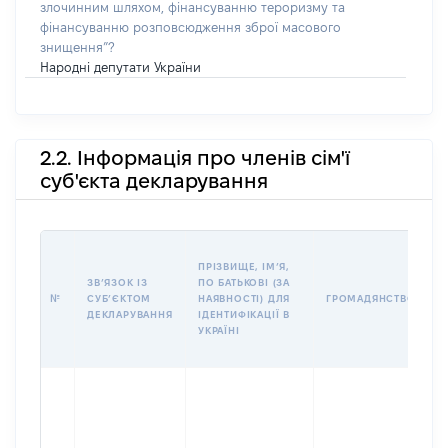
злочинним шляхом, фінансуванню тероризму та
фінансуванню розповсюдження зброї масового
знищення”?
Народні депутати України
2.2. Інформація про членів сім'ї
суб'єкта декларування
П
ПРІЗВИЩЕ, ІМʼЯ,
Б
ЗВʼЯЗОК ІЗ
ПО БАТЬКОВІ (ЗА
І
№
СУБʼЄКТОМ
НАЯВНОСТІ) ДЛЯ
ГРОМАДЯНСТВО
М
ДЕКЛАРУВАННЯ
ІДЕНТИФІКАЦІЇ В
УКРАЇНІ