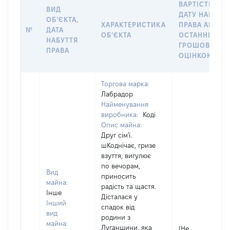
ВАРТІСТЬ НА
ВИД
ДАТУ НАБУТТ
ОБʼЄКТА,
ХАРАКТЕРИСТИКА
ПРАВА АБО З
№
ДАТА
ОБʼЄКТА
ОСТАННЬОЮ
НАБУТТЯ
ГРОШОВОЮ
ПРАВА
ОЦІНКОЮ, ГР
Торгова марка:
Лабрадор
Найменування
виробника:
Коді
Опис майна:
Друг сім'ї.
шКоднічає, гризе
взуття, вигулює
по вечорам,
Вид
приносить
майна:
радість та щастя.
Інше
Дісталася у
Інший
спадок від
вид
родини з
майна:
Луганщини, яка
[Не