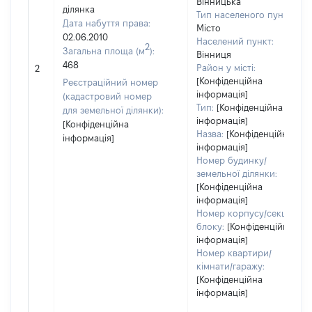
Вінницька
ділянка
Тип населеного пункту:
Дата набуття права:
Місто
02.06.2010
Населений пункт:
2
Загальна площа (м
):
Вінниця
468
Район у місті:
2
[Конфіденційна
Реєстраційний номер
інформація]
(кадастровий номер
Тип:
[Конфіденційна
для земельної ділянки):
інформація]
[Конфіденційна
Назва:
[Конфіденційна
інформація]
інформація]
Номер будинку/
земельної ділянки:
[Конфіденційна
інформація]
Номер корпусу/секції/
блоку:
[Конфіденційна
інформація]
Номер квартири/
кімнати/гаражу:
[Конфіденційна
інформація]