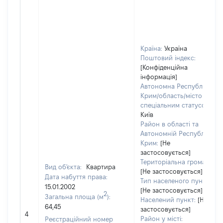
Країна:
Україна
Поштовий індекс:
[Конфіденційна
інформація]
Автономна Республіка
Крим/область/місто зі
спеціальним статусом:
Київ
Район в області та
Автономній Республіці
Крим:
[Не
застосовується]
Територіальна громада:
Вид об'єкта:
Квартира
[Не застосовується]
Дата набуття права:
Тип населеного пункту:
15.01.2002
[Не застосовується]
2
Загальна площа (м
):
Населений пункт:
[Не
64,45
застосовується]
4
Район у місті:
Реєстраційний номер