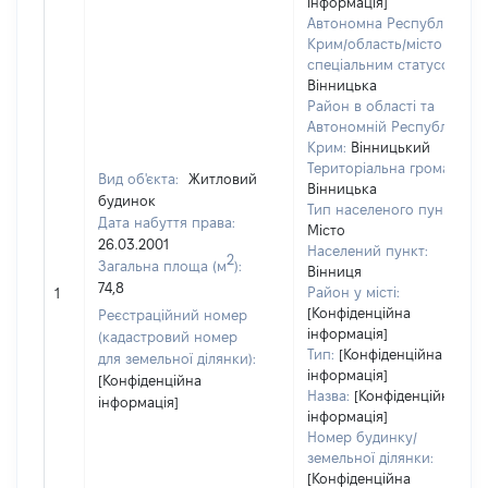
інформація]
Автономна Республіка
Крим/область/місто зі
спеціальним статусом:
Вінницька
Район в області та
Автономній Республіці
Крим:
Вінницький
Територіальна громада:
Вид об'єкта:
Житловий
Вінницька
будинок
Тип населеного пункту:
Дата набуття права:
Місто
26.03.2001
Населений пункт:
2
Загальна площа (м
):
Вінниця
74,8
Район у місті:
1
[Конфіденційна
Реєстраційний номер
інформація]
(кадастровий номер
Тип:
[Конфіденційна
для земельної ділянки):
інформація]
[Конфіденційна
Назва:
[Конфіденційна
інформація]
інформація]
Номер будинку/
земельної ділянки:
[Конфіденційна