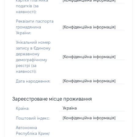
картки платника
податків (за
наявності):
Реквізити паспорта
[Конфіденційна інформація]
громадянина
України:
Унікальний номер
запису в Єдиному
державному
[Конфіденційна інформація]
демографічному
реєстрі (за
наявності):
[Конфіденційна інформація]
Дата народження:
Зареєстроване місце проживання
Україна
Країна:
[Конфіденційна інформація]
Поштовий індекс:
Автономна
Республіка Крим/