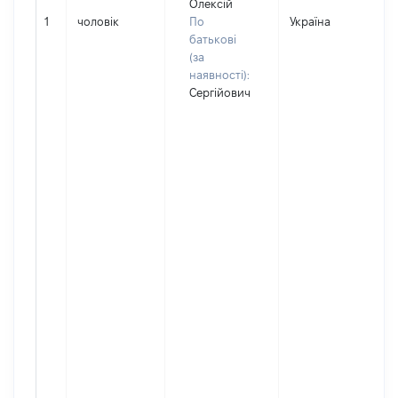
Олексій
1
чоловік
По
Україна
Д
батькові
(за
наявності):
Сергійович