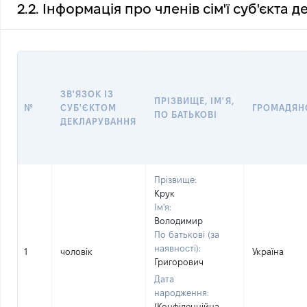
2.2. Інформація про членів сім'ї суб'єкта 
ЗВ'ЯЗОК ІЗ
ПРІЗВИЩЕ, ІМ'Я,
№
СУБ'ЄКТОМ
ГРОМАДЯН
ПО БАТЬКОВІ
ДЕКЛАРУВАННЯ
Прізвище:
Крук
Ім'я:
Володимир
По батькові (за
наявності):
1
чоловік
Україна
Григорович
Дата
народження:
[Конфіденційна