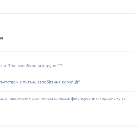
ва
їни “Про запобігання корупції”?
ентством з питань запобігання корупції?
доходів, одержаних злочинним шляхом, фінансуванню тероризму та