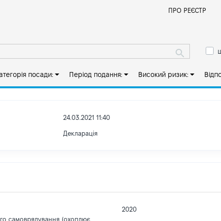
Й
ПРО РЕЄСТР
ш
атегорія посади:
Період подання:
Високий ризик:
Відп
24.03.2021 11:40
Декларація
2020
ого самоврядування (охоплює