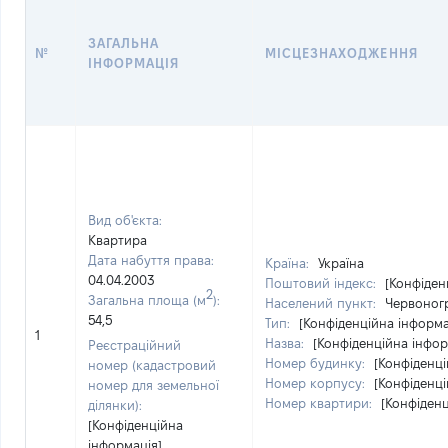
ЗАГАЛЬНА
№
МІСЦЕЗНАХОДЖЕННЯ
ІНФОРМАЦІЯ
Вид об'єкта:
Квартира
Дата набуття права:
Країна:
Україна
04.04.2003
Поштовий індекс:
[Конфіден
2
Загальна площа (м
):
Населений пункт:
Червоногр
54,5
Тип:
[Конфіденційна інформа
1
Назва:
[Конфіденційна інфор
Реєстраційний
Номер будинку:
[Конфіденці
номер (кадастровий
Номер корпусу:
[Конфіденці
номер для земельної
Номер квартири:
[Конфіденц
ділянки):
[Конфіденційна
інформація]