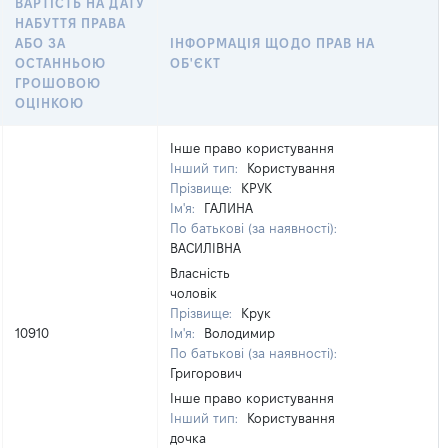
ВАРТІСТЬ НА ДАТУ
НАБУТТЯ ПРАВА
АБО ЗА
ІНФОРМАЦІЯ ЩОДО ПРАВ НА
ОСТАННЬОЮ
ОБ'ЄКТ
ГРОШОВОЮ
ОЦІНКОЮ
Інше право користування
Інший тип:
Користування
Прізвище:
КРУК
Ім'я:
ГАЛИНА
По батькові (за наявності):
ВАСИЛІВНА
Власність
чоловік
Прізвище:
Крук
10910
Ім'я:
Володимир
По батькові (за наявності):
Григорович
Інше право користування
Інший тип:
Користування
дочка