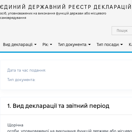
ЄДИНИЙ ДЕРЖАВНИЙ РЕЄСТР ДЕКЛАРАЦІ
осіб, уповноважених на виконання функцій держави або місцевого
самоврядування
Вид декларації:
Рік:
Тип документа:
Тип посади:
К
Дата та час подання:
Тип документа:
1. Вид декларації та звітний період
Щорічна
особи, уповноваженої на виконання функцій держави або місцев