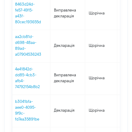
8463d24d-
fe57-4915-
Виправлена
Щорічна
2025
a43f-
декларація
80cec193655d
aa2cb81d-
d698-48aa-
Декларація
Щорічна
2025
89ad-
a07904536243
4e41842d-
dd85-4cb3-
Виправлена
Щорічна
2024
afb4-
декларація
74792154b8b2
b3041bfa-
aee0-4095-
Декларація
Щорічна
2024
9f9c-
fd7ea35891be