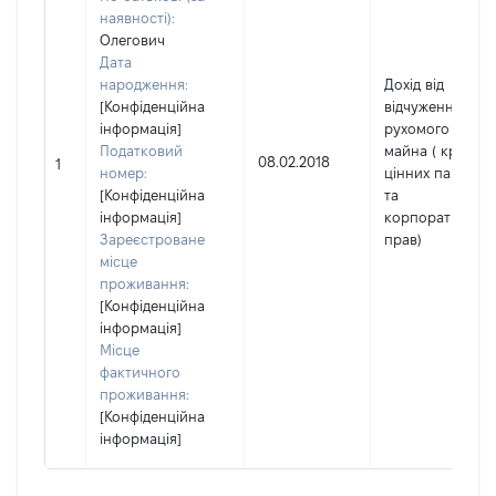
наявності):
Олегович
Дата
народження:
Дохід від
[Конфіденційна
відчуження
інформація]
рухомого
Податковий
майна ( крім
08.02.2018
1
номер:
цінних паперів
[Конфіденційна
та
інформація]
корпоративних
Зареєстроване
прав)
місце
проживання:
[Конфіденційна
інформація]
Місце
фактичного
проживання:
[Конфіденційна
інформація]