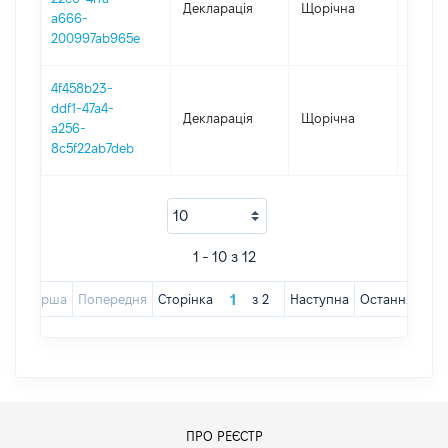
Декларація
Щорічна
2019
a666-
200997ab965e
4f458b23-
ddf1-47a4-
Декларація
Щорічна
2018
a256-
8c5f22ab7deb
1 - 10 з 12
Перша
Попередня
Сторінка
з
2
Наступна
Остання
ПРО РЕЄСТР