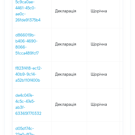
5c9ca0ae-
4461-45c0-
Декларація
Щорічна
2023
ae0c-
26fde91375b4
d866019b-
b406-4690-
Декларація
Щорічна
2022
8066-
51cca489fcf7
f823f418-ec12-
40b9-9c14-
Декларація
Щорічна
2021
a52b110f400b
de4c047e-
4c5c-47e5-
Декларація
Щорічна
2020
ab3f-
63365f770332
d05d174c-
22e0-4f7a-