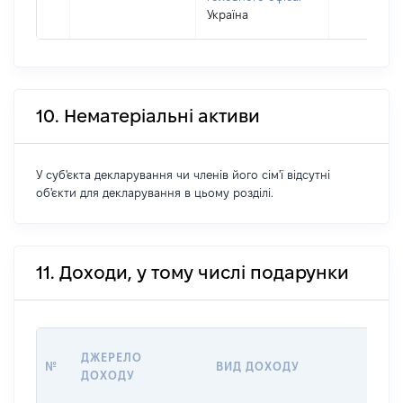
Україна
10. Нематеріальні активи
У суб'єкта декларування чи членів його сім'ї відсутні
об'єкти для декларування в цьому розділі.
11. Доходи, у тому числі подарунки
ДЖЕРЕЛО
РОЗМ
№
ВИД ДОХОДУ
ДОХОДУ
(ВАРТ