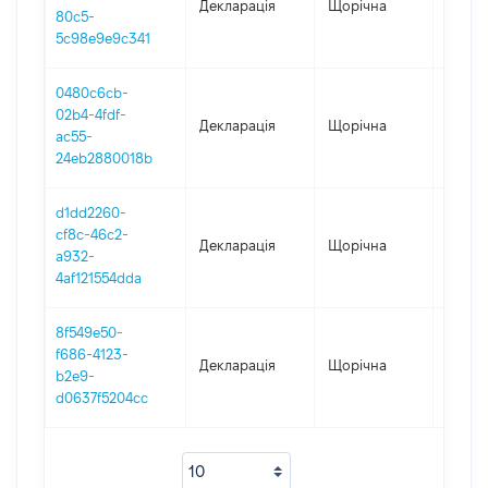
Декларація
Щорічна
2020
80c5-
5c98e9e9c341
0480c6cb-
02b4-4fdf-
Декларація
Щорічна
2019
ac55-
24eb2880018b
d1dd2260-
cf8c-46c2-
Декларація
Щорічна
2018
a932-
4af121554dda
8f549e50-
f686-4123-
Декларація
Щорічна
2017
b2e9-
d0637f5204cc