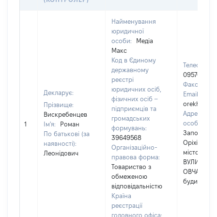
Найменування
юридичної
особи:
Медіа
Макс
Код в Єдиному
Телефон:
державному
095703720
реєстрі
Факс:
061
юридичних осіб,
Декларує:
Email:
фізичних осіб –
orekhov.sit
Прізвище:
підприємців та
Адреса юр
Вискребенцев
громадських
особи:
70
1
Ім'я:
Роман
формувань:
Запорізька
По батькові (за
39649568
Оріхівськи
наявності):
Організаційно-
місто Оріхі
Леонідович
правова форма:
ВУЛИЦЯ
Товариство з
ОВЧАРЕНКА
обмеженою
будинок 2
відповідальністю
Країна
реєстрації
головного офіса: