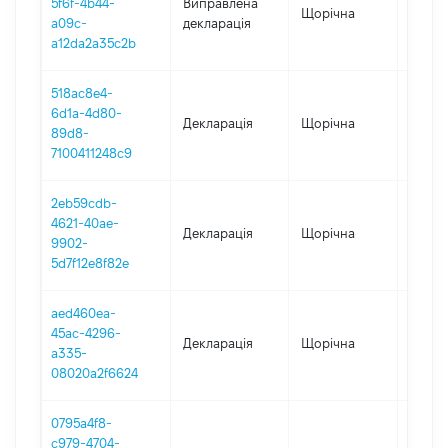
5f6f-4b44-
Виправлена
Щорічна
2023
a09c-
декларація
a12da2a35c2b
518ac8e4-
6d1a-4d80-
Декларація
Щорічна
2023
89d8-
7100411248c9
2eb59cdb-
4621-40ae-
Декларація
Щорічна
2022
9902-
5d7f12e8f82e
aed460ea-
45ac-4296-
Декларація
Щорічна
2021
a335-
08020a2f6624
0795a4f8-
c979-4704-