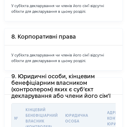
У суб'єкта декларування чи членів його сім'ї відсутні
об'єкти для декларування в цьому розділі.
8. Корпоративні права
У суб'єкта декларування чи членів його сім'ї відсутні
об'єкти для декларування в цьому розділі.
9. Юридичні особи, кінцевим
бенефіціарним власником
(контролером) яких є суб’єкт
декларування або члени його сім’ї
КІНЦЕВИЙ
АДРЕСА Т
БЕНЕФІЦІАРНИЙ
ЮРИДИЧНА
№
КОНТАКТ
ВЛАСНИК
ОСОБА
ЮРИДИЧН
(КОНТРОЛЕР)