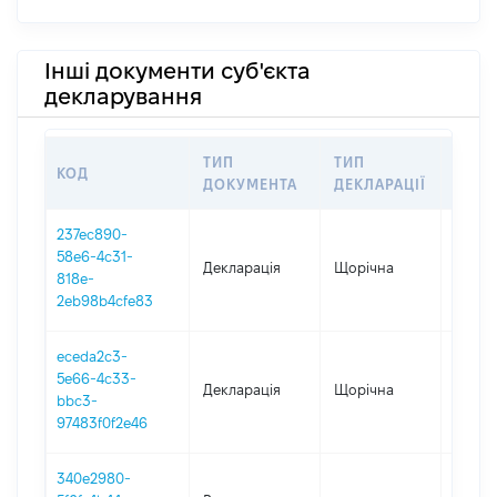
Інші документи суб'єкта
декларування
ТИП
ТИП
КОД
ПЕРІ
ДОКУМЕНТА
ДЕКЛАРАЦІЇ
237ec890-
58e6-4c31-
Декларація
Щорічна
2025
818e-
2eb98b4cfe83
eceda2c3-
5e66-4c33-
Декларація
Щорічна
2024
bbc3-
97483f0f2e46
340e2980-