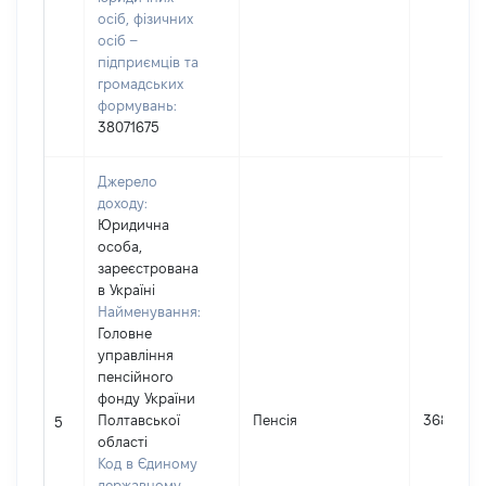
осіб, фізичних
осіб –
підприємців та
громадських
формувань:
38071675
Джерело
доходу:
Юридична
особа,
зареєстрована
в Україні
Найменування:
Головне
управління
пенсійного
фонду України
Полтавської
Пенсія
36845
5
області
Код в Єдиному
державному