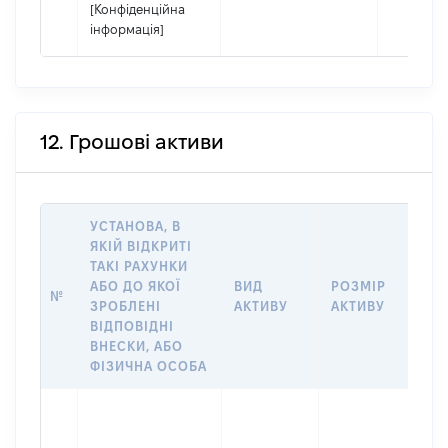
[Конфіденційна
інформація]
12. Грошові активи
УСТАНОВА, В
ЯКІЙ ВІДКРИТІ
ТАКІ РАХУНКИ
ІН
АБО ДО ЯКОЇ
ВИД
РОЗМІР
№
ЩО
ЗРОБЛЕНІ
АКТИВУ
АКТИВУ
НА
ВІДПОВІДНІ
ВНЕСКИ, АБО
ФІЗИЧНА ОСОБА
Вла
Прі