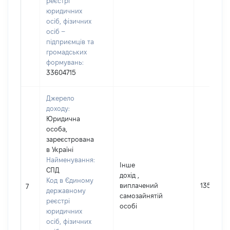
реєстрі
юридичних
осіб, фізичних
осіб –
підприємців та
громадських
формувань:
33604715
Джерело
доходу:
Юридична
особа,
зареєстрована
в Україні
Найменування:
Інше
СПД
дохід ,
Код в Єдиному
виплачений
13500
7
державному
самозайнятій
реєстрі
особі
юридичних
осіб, фізичних