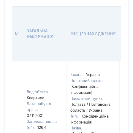
ВАРТ
ДАТ
НАБ
ЗАГАЛЬНА
ПРА
№
МІСЦЕЗНАХОДЖЕННЯ
ІНФОРМАЦІЯ
ЗА
ОСТ
ГРО
ОЦІ
Країна:
Україна
Поштовий індекс:
[Конфіденційна
Вид об'єкта:
інформація]
Квартира
Населений пункт:
Дата набуття
Полтава / Полтавська
права:
область / Україна
07.11.2001
Тип:
[Конфіденційна
Загальна площа
інформація]
2
(м
):
126,4
Назва: