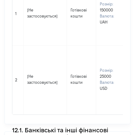
НА
Розмір:
Ім'я
[Не
Готівкові
150000
ВА
1
застосовується]
кошти
Валюта:
По 
UAH
(за
ная
МИ
Вла
чол
Прі
Розмір:
На
[Не
Готівкові
25000
Ім'я
2
застосовується]
кошти
Валюта:
Во
USD
По 
(за
ная
Ол
12.1. Банківські та інші фінансові