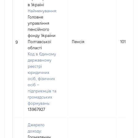
в Україні
Найменування:
Головне
управління
пенсійного
фонду України
Полтавської
Пенсія
101874
9
області
Код в Єдиному
державному
реєстрі
юридичних
осіб, фізичних
осіб –
підприємців та
громадських
формувань:
13967927
Джерело
доходу:
Громадянин