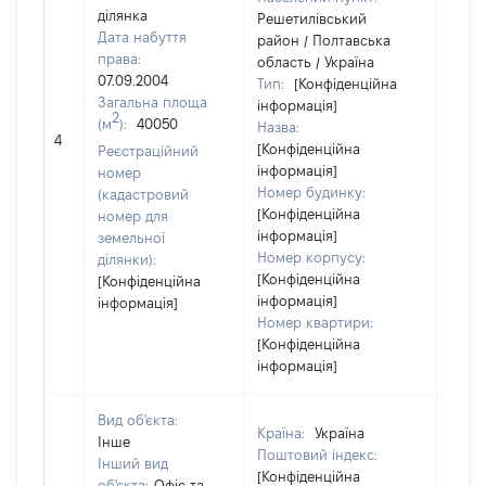
ділянка
Решетилівський
Дата набуття
район / Полтавська
права:
область / Україна
07.09.2004
Тип:
[Конфіденційна
Загальна площа
інформація]
2
(м
):
40050
Назва:
[Не в
4
[Конфіденційна
Реєстраційний
інформація]
номер
Номер будинку:
(кадастровий
[Конфіденційна
номер для
інформація]
земельної
Номер корпусу:
ділянки):
[Конфіденційна
[Конфіденційна
інформація]
інформація]
Номер квартири:
[Конфіденційна
інформація]
Вид об'єкта:
Країна:
Україна
Інше
Поштовий індекс:
Інший вид
[Конфіденційна
об'єкта:
Офіс та