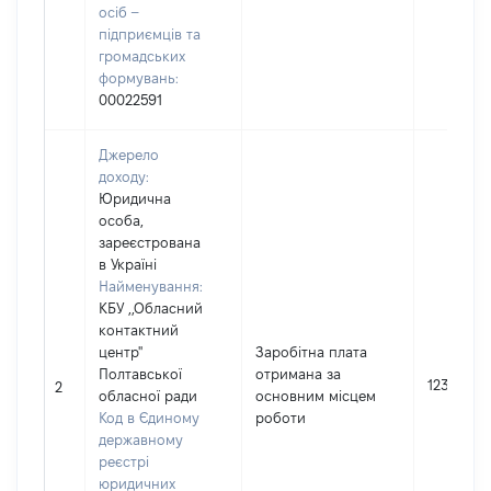
осіб –
підприємців та
громадських
формувань:
00022591
Джерело
доходу:
Юридична
особа,
зареєстрована
в Україні
Найменування:
КБУ ,,Обласний
контактний
центр"
Заробітна плата
Полтавської
отримана за
123796
2
обласної ради
основним місцем
Код в Єдиному
роботи
державному
реєстрі
юридичних