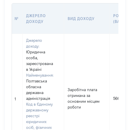
ДЖЕРЕЛО
РОЗМІР
№
ВИД ДОХОДУ
ДОХОДУ
(ВАРТІС
Джерело
доходу:
Юридична
особа,
зареєстрована
в Україні
Найменування:
Полтавська
обласна
Заробітна плата
державна
отримана за
адміністрація
56639
1
основним місцем
Код в Єдиному
роботи
державному
реєстрі
юридичних
осіб, фізичних