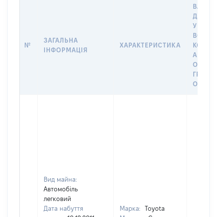
ВАРТІС
ДАТУ 
У ВЛАС
ВОЛОД
ЗАГАЛЬНА
№
ХАРАКТЕРИСТИКА
КОРИС
ІНФОРМАЦІЯ
АБО З
ОСТА
ГРОШ
ОЦІНК
Вид майна:
Автомобіль
легковий
Дата набуття
Марка:
Toyota