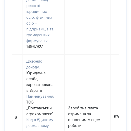
реєстрі
юридичних
осіб, фізичних
осіб –
підприємців та
громадських
формувань:
13967927
Джерело
доходу:
Юридична
особа,
зареєстрована
в Україні
Найменування:
ТОВ
,,Полтавський
Заробітна плата
агрокомплекс"
отримана за
57480
6
Код в Єдиному
основним місцем
державному
роботи