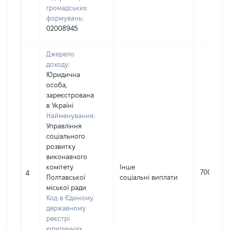
громадських
формувань:
02008945
Джерело
доходу:
Юридична
особа,
зареєстрована
в Україні
Найменування:
Управління
соціального
розвитку
виконавчого
комітету
Інше
700
4
Полтавської
соціальні виплати
міської ради
Код в Єдиному
державному
реєстрі
юридичних