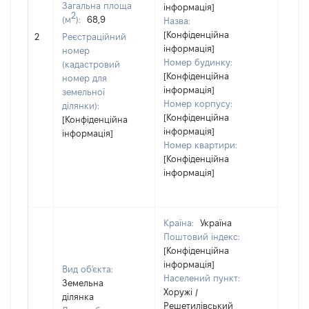
Загальна площа
інформація]
2
(м
):
68,9
Назва:
[Конфіденційна
3522
2
Реєстраційний
інформація]
номер
Номер будинку:
(кадастровий
[Конфіденційна
номер для
інформація]
земельної
Номер корпусу:
ділянки):
[Конфіденційна
[Конфіденційна
інформація]
інформація]
Номер квартири:
[Конфіденційна
інформація]
Країна:
Україна
Поштовий індекс:
[Конфіденційна
інформація]
Вид об'єкта:
Населений пункт:
Земельна
Хоружі /
ділянка
Решетилівський