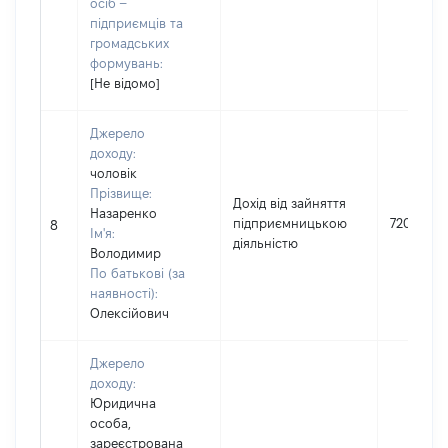
осіб –
підприємців та
громадських
формувань:
[Не відомо]
Джерело
доходу:
чоловік
Прізвище:
Дохід від зайняття
Назаренко
підприємницькою
72000
8
Ім'я:
діяльністю
Володимир
По батькові (за
наявності):
Олексійович
Джерело
доходу:
Юридична
особа,
зареєстрована