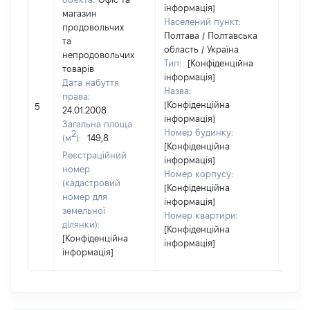
інформація]
магазин
Населений пункт:
продовольчих
Полтава / Полтавська
та
область / Україна
непродовольчих
Тип:
[Конфіденційна
товарів
інформація]
Дата набуття
Назва:
права:
[Конфіденційна
[Не в
5
24.01.2008
інформація]
Загальна площа
Номер будинку:
2
(м
):
149,8
[Конфіденційна
Реєстраційний
інформація]
номер
Номер корпусу:
(кадастровий
[Конфіденційна
номер для
інформація]
земельної
Номер квартири:
ділянки):
[Конфіденційна
[Конфіденційна
інформація]
інформація]