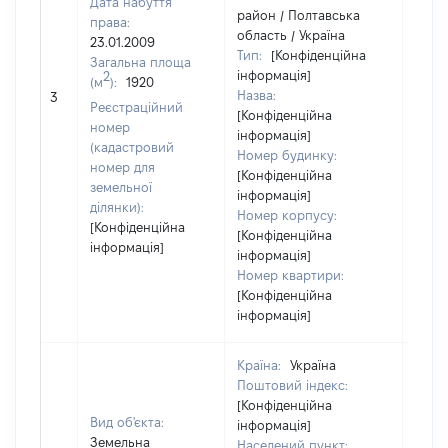
Дата набуття
район / Полтавська
права:
область / Україна
23.01.2009
Тип:
[Конфіденційна
Загальна площа
інформація]
2
(м
):
1920
Назва:
[Не в
3
Реєстраційний
[Конфіденційна
номер
інформація]
(кадастровий
Номер будинку:
номер для
[Конфіденційна
земельної
інформація]
ділянки):
Номер корпусу:
[Конфіденційна
[Конфіденційна
інформація]
інформація]
Номер квартири:
[Конфіденційна
інформація]
Країна:
Україна
Поштовий індекс:
[Конфіденційна
Вид об'єкта:
інформація]
Земельна
Населений пункт: