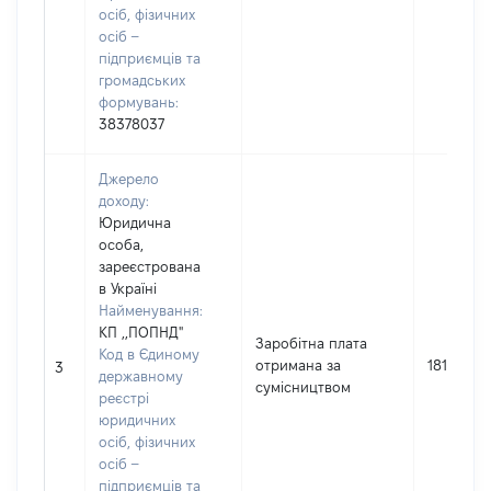
осіб, фізичних
осіб –
підприємців та
громадських
формувань:
38378037
Джерело
доходу:
Юридична
особа,
зареєстрована
в Україні
Найменування:
КП ,,ПОПНД"
Заробітна плата
Код в Єдиному
отримана за
18102
3
державному
сумісництвом
реєстрі
юридичних
осіб, фізичних
осіб –
підприємців та