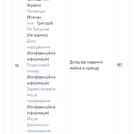
України
Прізвище:
Мовчан
Ім'я:
Григорій
По батькові:
[Не відомо]
Дата
народження:
[Конфіденційна
інформація]
Дохід від надання
Податковий
18750
10
майна в оренду
номер:
[Конфіденційна
інформація]
Зареєстроване
місце
проживання:
[Конфіденційна
інформація]
Місце
фактичного
проживання: