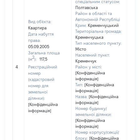
спеціальним статусом:
Полтавська
Район в області та
Автономній Республіці
Вид об'єкта:
Крим:
Кременчуцький
Квартира
Територіальна громада:
Дата набуття
Кременчуцька
права:
Тип населеного пункту:
05.09.2005
Місто
Загальна площа
Населений пункт:
2
(м
):
117,5
Кременчук
[Не 
4
Реєстраційний
Район у місті:
[Конфіденційна
номер
інформація]
(кадастровий
Тип:
[Конфіденційна
номер для
інформація]
земельної
Назва:
[Конфіденційна
ділянки):
інформація]
[Конфіденційна
Номер будинку/
інформація]
земельної ділянки:
[Конфіденційна
інформація]
Номер корпусу/секції/
блоку:
[Конфіденційна