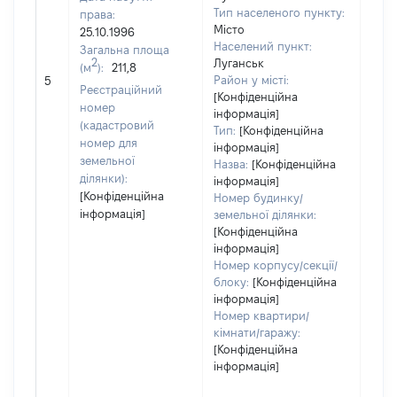
Тип населеного пункту:
права:
Місто
25.10.1996
Населений пункт:
Загальна площа
2
Луганськ
(м
):
211,8
[Не 
Район у місті:
5
Реєстраційний
[Конфіденційна
номер
інформація]
(кадастровий
Тип:
[Конфіденційна
номер для
інформація]
земельної
Назва:
[Конфіденційна
ділянки):
інформація]
[Конфіденційна
Номер будинку/
інформація]
земельної ділянки:
[Конфіденційна
інформація]
Номер корпусу/секції/
блоку:
[Конфіденційна
інформація]
Номер квартири/
кімнати/гаражу:
[Конфіденційна
інформація]