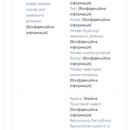
інформація]
(кадастровий
Тип:
[Конфіденційна
номер для
інформація]
земельної
Назва:
[Конфіденційна
ділянки):
інформація]
[Конфіденційна
Номер будинку/
інформація]
земельної ділянки:
[Конфіденційна
інформація]
Номер корпусу/секції/
блоку:
[Конфіденційна
інформація]
Номер квартири/
кімнати/гаражу:
[Конфіденційна
інформація]
Країна:
Україна
Поштовий індекс:
[Конфіденційна
інформація]
Автономна Республіка
Крим/область/місто зі