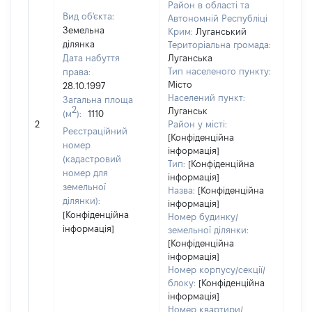
Район в області та
Вид об'єкта:
Автономній Республіці
Земельна
Крим:
Луганський
ділянка
Територіальна громада:
Дата набуття
Луганська
Тип населеного пункту:
права:
Місто
28.10.1997
Населений пункт:
Загальна площа
2
Луганськ
(м
):
1110
[Не 
2
Район у місті:
Реєстраційний
[Конфіденційна
номер
інформація]
(кадастровий
Тип:
[Конфіденційна
номер для
інформація]
земельної
Назва:
[Конфіденційна
ділянки):
інформація]
[Конфіденційна
Номер будинку/
інформація]
земельної ділянки:
[Конфіденційна
інформація]
Номер корпусу/секції/
блоку:
[Конфіденційна
інформація]
Номер квартири/