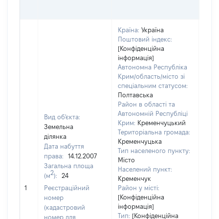
ГРН
Країна:
Україна
Поштовий індекс:
[Конфіденційна
інформація]
Автономна Республіка
Крим/область/місто зі
спеціальним статусом:
Полтавська
Район в області та
Автономній Республіці
Вид об'єкта:
Крим:
Кременчуцький
Земельна
Територіальна громада:
ділянка
Кременчуцька
Дата набуття
Тип населеного пункту:
права:
14.12.2007
Місто
Загальна площа
Населений пункт:
2
(м
):
24
Кременчук
[Не 
1
Реєстраційний
Район у місті:
[Конфіденційна
номер
інформація]
(кадастровий
Тип:
[Конфіденційна
номер для