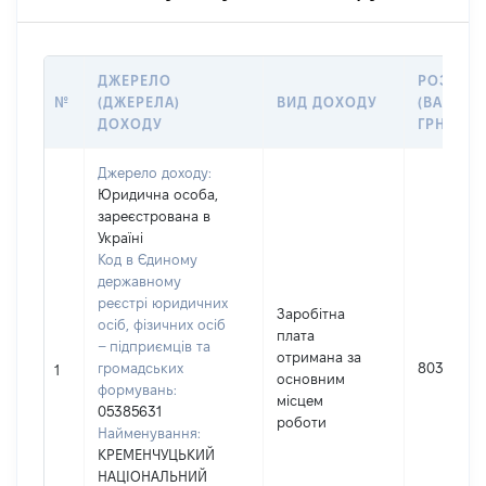
ДЖЕРЕЛО
РОЗМІР
№
(ДЖЕРЕЛА)
ВИД ДОХОДУ
(ВАРТІСТ
ДОХОДУ
ГРН
Джерело доходу:
Юридична особа,
зареєстрована в
Україні
Код в Єдиному
державному
реєстрі юридичних
Заробітна
осіб, фізичних осіб
плата
– підприємців та
отримана за
громадських
803402
1
основним
формувань:
місцем
05385631
роботи
Найменування:
КРЕМЕНЧУЦЬКИЙ
НАЦІОНАЛЬНИЙ