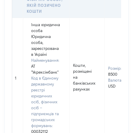
ЯКІЙ ПОЗИЧЕНО
КОШТИ
Інша юридична
особа
Юридична
особа,
зареєстрована
в Україні
Найменування:
Кошти,
АТ
Розмір:
розміщені
"Укрексімбанк"
8500
на
1
Код в Єдиному
Валюта:
банківських
державному
USD
рахунках
реєстрі
юридичних
осіб, фізичних
осіб –
підприємців та
громадських
формувань:
00032112