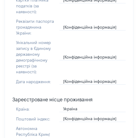
картки платника
податків (за
наявності):
Реквізити паспорта
[Конфіденційна інформація]
громадянина
України:
Унікальний номер
запису в Єдиному
державному
[Конфіденційна інформація]
демографічному
реєстрі (за
наявності):
[Конфіденційна інформація]
Дата народження:
Зареєстроване місце проживання
Україна
Країна:
[Конфіденційна інформація]
Поштовий індекс:
Автономна
Республіка Крим/