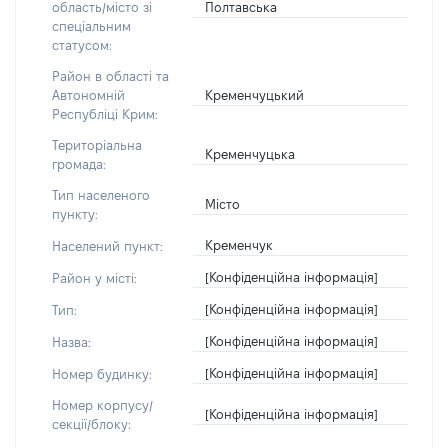
Полтавська
область/місто зі
спеціальним
статусом:
Район в області та
Кременчуцький
Автономній
Республіці Крим:
Територіальна
Кременчуцька
громада:
Тип населеного
Місто
пункту:
Кременчук
Населений пункт:
[Конфіденційна інформація]
Район у місті:
[Конфіденційна інформація]
Тип:
[Конфіденційна інформація]
Назва:
[Конфіденційна інформація]
Номер будинку:
Номер корпусу/
[Конфіденційна інформація]
секції/блоку: