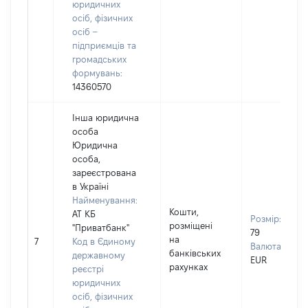
юридичних
осіб, фізичних
осіб –
підприємців та
громадських
формувань:
14360570
Інша юридична
особа
Юридична
особа,
зареєстрована
в Україні
Найменування:
Кошти,
АТ КБ
Розмір:
розміщені
"Приватбанк"
79
на
7
Код в Єдиному
Валюта:
банківських
державному
EUR
рахунках
реєстрі
юридичних
осіб, фізичних