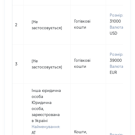
Розмір:
Готівкові
31000
[Не
2
кошти
Валюта:
застосовується]
USD
Розмір:
Готівкові
39000
[Не
3
кошти
Валюта:
застосовується]
EUR
Інша юридична
особа
Юридична
особа,
зареєстрована
в Україні
Найменування:
Кошти,
АТ
Розмір: