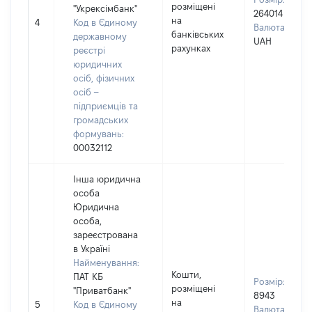
розміщені
"Укрексімбанк"
264014
на
4
Код в Єдиному
Валюта:
банківських
державному
UAH
рахунках
реєстрі
юридичних
осіб, фізичних
осіб –
підприємців та
громадських
формувань:
00032112
Інша юридична
особа
Юридична
особа,
зареєстрована
в Україні
Найменування:
Кошти,
ПАТ КБ
Розмір:
розміщені
"Приватбанк"
8943
на
5
Код в Єдиному
Валюта: