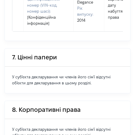
Elegance
номер (VIN-код,
дату
Рік
номер шасі):
набуття
випуску:
[Конфіденційна
права
2014
інформація]
7. Цінні папери
У суб'єкта декларування чи членів його сім'ї відсутні
об'єкти для декларування в цьому розділі.
8. Корпоративні права
У суб'єкта декларування чи членів його сім'ї відсутні