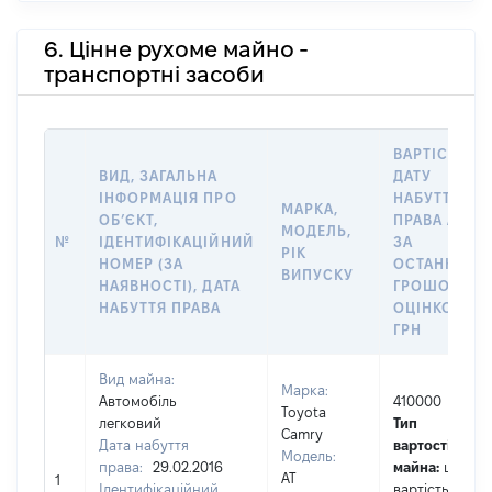
6. Цінне рухоме майно -
транспортні засоби
ВАРТІСТЬ Н
ВИД, ЗАГАЛЬНА
ДАТУ
ІНФОРМАЦІЯ ПРО
НАБУТТЯ
МАРКА,
ОБʼЄКТ,
ПРАВА АБО
МОДЕЛЬ,
№
ІДЕНТИФІКАЦІЙНИЙ
ЗА
РІК
НОМЕР (ЗА
ОСТАННЬО
ВИПУСКУ
НАЯВНОСТІ), ДАТА
ГРОШОВОЮ
НАБУТТЯ ПРАВА
ОЦІНКОЮ,
ГРН
Вид майна:
Марка:
Автомобіль
410000
Toyota
легковий
Тип
Camry
Дата набуття
вартості
Модель:
права:
29.02.2016
майна:
це
AT
1
Ідентифікаційний
вартість на