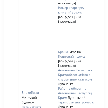
інформація]
Номер квартири/
кімнати/гаражу:
[Конфіденційна
інформація]
Країна:
Україна
Поштовий індекс:
[Конфіденційна
інформація]
Автономна Республіка
Крим/область/місто зі
спеціальним статусом:
Луганська
Район в області та
Вид об'єкта:
Автономній Республіці
Житловий
Крим:
Луганський
будинок
Територіальна громада:
Луганська
Дата набуття