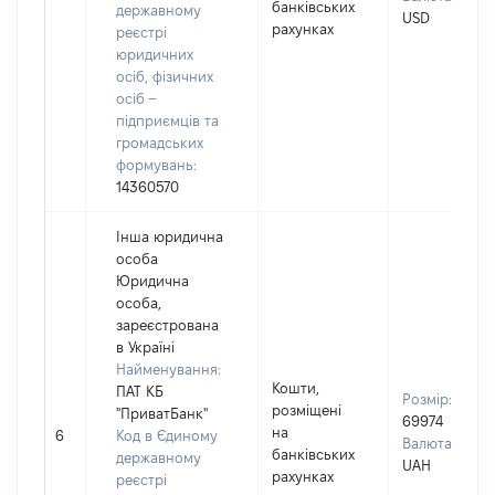
банківських
державному
USD
рахунках
реєстрі
юридичних
осіб, фізичних
осіб –
підприємців та
громадських
формувань:
14360570
Інша юридична
особа
Юридична
особа,
зареєстрована
в Україні
Найменування:
Кошти,
ПАТ КБ
Розмір:
розміщені
"ПриватБанк"
69974
на
6
Код в Єдиному
Валюта:
банківських
державному
UAH
рахунках
реєстрі