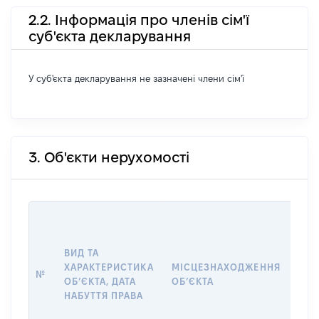
2.2. Інформація про членів сім'ї
суб'єкта декларування
У суб'єкта декларування не зазначені члени сім'ї
3. Об'єкти нерухомості
ВАР
ДАТ
НАБ
ВИД ТА
ПРА
ХАРАКТЕРИСТИКА
МІСЦЕЗНАХОДЖЕННЯ
№
ЗА
ОБʼЄКТА, ДАТА
ОБʼЄКТА
ОС
НАБУТТЯ ПРАВА
ГР
ОЦІ