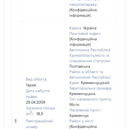
кімнати/гаражу:
[Конфіденційна
інформація]
Країна:
Україна
Поштовий індекс:
[Конфіденційна
інформація]
Автономна Республіка
Крим/область/місто зі
спеціальним статусом:
Полтавська
Район в області та
Автономній Республіці
Вид об'єкта:
Крим:
Кременчуцький
Гараж
Територіальна громада:
Дата набуття
Кременчуцька
права:
Тип населеного пункту:
29.04.2009
Місто
Загальна площа
Населений пункт:
2
(м
):
18,5
Кременчук
[Не 
3
Реєстраційний
Район у місті:
[Конфіденційна
номер