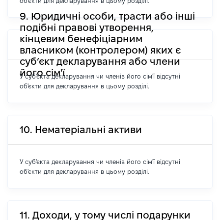
об'єкти для декларування в цьому розділі.
9. Юридичні особи, трасти або інші
подібні правові утворення,
кінцевим бенефіціарним
власником (контролером) яких є
суб’єкт декларування або члени
його сім'ї
У суб'єкта декларування чи членів його сім'ї відсутні
об'єкти для декларування в цьому розділі.
10. Нематеріальні активи
У суб'єкта декларування чи членів його сім'ї відсутні
об'єкти для декларування в цьому розділі.
11. Доходи, у тому числі подарунки