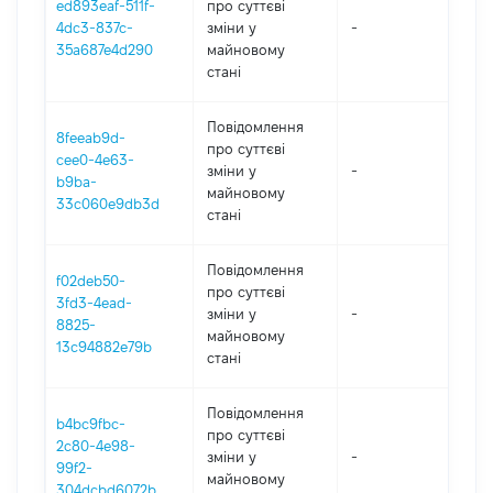
ed893eaf-511f-
про суттєві
4dc3-837c-
зміни y
-
2
35a687e4d290
майновому
стані
Повідомлення
8feeab9d-
про суттєві
cee0-4e63-
зміни y
-
2
b9ba-
майновому
33c060e9db3d
стані
Повідомлення
f02deb50-
про суттєві
3fd3-4ead-
зміни y
-
2
8825-
майновому
13c94882e79b
стані
Повідомлення
b4bc9fbc-
про суттєві
2c80-4e98-
зміни y
-
2
99f2-
майновому
304dcbd6072b