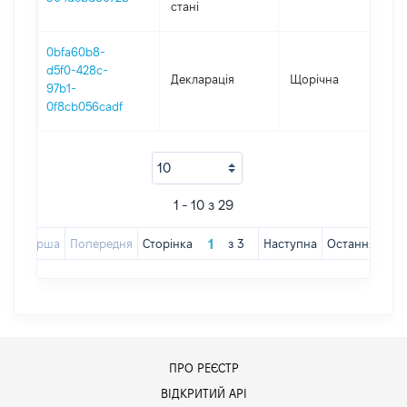
стані
0bfa60b8-
d5f0-428c-
Декларація
Щорічна
2
97b1-
0f8cb056cadf
1 - 10 з 29
Перша
Попередня
Сторінка
з
3
Наступна
Остання
ПРО РЕЄСТР
ВІДКРИТИЙ АРІ