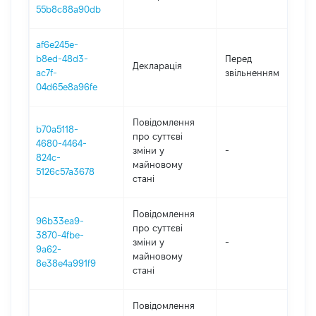
1
55b8c88a90db
af6e245e-
0
b8ed-48d3-
Перед
Декларація
-
ac7f-
звільненням
1
04d65e8a96fe
Повідомлення
b70a5118-
про суттєві
4680-4464-
зміни y
-
2
824c-
майновому
5126c57a3678
стані
Повідомлення
96b33ea9-
про суттєві
3870-4fbe-
зміни y
-
2
9a62-
майновому
8e38e4a991f9
стані
Повідомлення