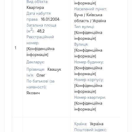
Вид об'єкта:
інформація]
Квартира
Населений пункт:
Дата набуття
Буча / Київська
права:
16.01.2004
область / Україна
Загальна площа
Тип вулиці:
2
(м
):
48,2
[Конфіденційна
Реєстраційний
інформація]
номер:
Вулиця:
[Н
1
[Конфіденційна
[Конфіденційна
ві
інформація]
інформація]
Декларує:
Номер будинку:
[Конфіденційна
Прізвище:
Квашук
інформація]
Ім'я:
Олег
Номер корпусу:
По батькові (за
[Конфіденційна
наявності):
інформація]
Якович
Номер квартири:
[Конфіденційна
інформація]
Країна:
Україна
Поштовий індекс: