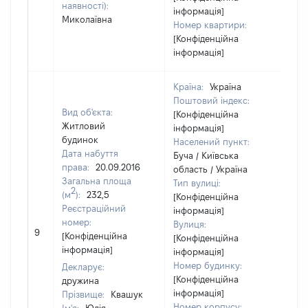
наявності):
інформація]
Миколаївна
Номер квартири:
[Конфіденційна
інформація]
Країна:
Україна
Поштовий індекс:
Вид об'єкта:
[Конфіденційна
Житловий
інформація]
будинок
Населений пункт:
Дата набуття
Буча / Київська
права:
20.09.2016
область / Україна
Загальна площа
Тип вулиці:
2
(м
):
232,5
[Конфіденційна
Реєстраційний
інформація]
номер:
Вулиця:
[Н
9
[Конфіденційна
[Конфіденційна
ві
інформація]
інформація]
Номер будинку:
Декларує:
[Конфіденційна
дружина
інформація]
Прізвище:
Квашук
Номер корпусу: