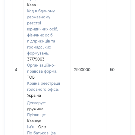
Кава+
Код в Єдиному
державному
реєстрі
юридичних осіб,
фізичних осіб –
підприємців та
громадських
формувань:
37779063
Організаційно-
4
2500000
50
правова форма:
ТОВ
Країна реєстрації
головного офіса:
Україна
Декларує:
дружина
Прізвище:
Квашук
Ім'я:
Юлія
По батькові (за