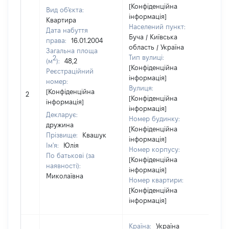
[Конфіденційна
Вид об'єкта:
інформація]
Квартира
Населений пункт:
Дата набуття
Буча / Київська
права:
16.01.2004
область / Україна
Загальна площа
Тип вулиці:
2
(м
):
48,2
[Конфіденційна
Реєстраційний
інформація]
номер:
Вулиця:
[Н
[Конфіденційна
2
[Конфіденційна
ві
інформація]
інформація]
Декларує:
Номер будинку:
дружина
[Конфіденційна
Прізвище:
Квашук
інформація]
Ім'я:
Юлія
Номер корпусу:
По батькові (за
[Конфіденційна
наявності):
інформація]
Миколаївна
Номер квартири:
[Конфіденційна
інформація]
Країна:
Україна