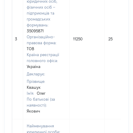
юридичних осіб,
фізичних осіб –
підприємців та
громадських
формувань:
35095871
Організаційно-
3
11250
25
правова форма:
ТОВ
Країна реєстрації
головного офіса:
Україна
Декларує:
Прізвище:
Квашук
Ім'я:
Олег
По батькові (за
наявності):
Якович
Найменування
юридичної особи: