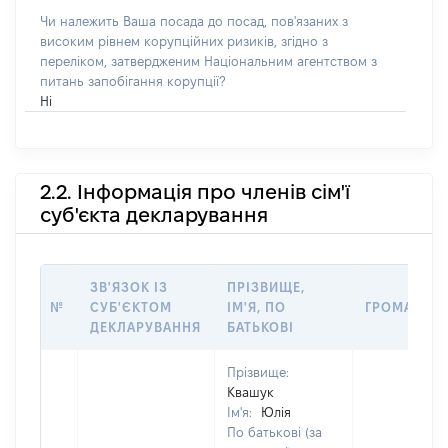
Чи належить Ваша посада до посад, пов'язаних з
високим рівнем корупційних ризиків, згідно з
переліком, затвердженим Національним агентством з
питань запобігання корупції?
Ні
2.2. Інформація про членів сім'ї
суб'єкта декларування
ЗВ'ЯЗОК ІЗ
ПРІЗВИЩЕ,
№
СУБ'ЄКТОМ
ІМ'Я, ПО
ГРОМАДЯН
ДЕКЛАРУВАННЯ
БАТЬКОВІ
Прізвище:
Квашук
Ім'я:
Юлія
По батькові (за