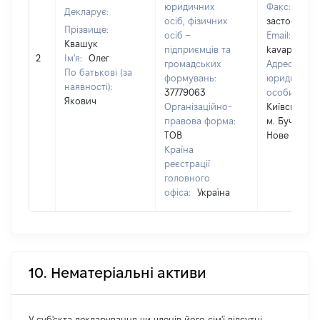
юридичних
Факс:
[Не
Декларує:
осіб, фізичних
застосовуєт
Прізвище:
осіб –
Email:
Квашук
підприємців та
kavaplus@i.
2
Ім'я:
Олег
громадських
Адреса
По батькові (за
формувань:
юридичної
наявності):
37779063
особи:
082
Якович
Організаційно-
Київська обл
правова форма:
м. Буча, вул
ТОВ
Нове шосе,
Країна
реєстрації
головного
офіса:
Україна
10. Нематеріальні активи
У суб'єкта декларування чи членів його сім'ї відсутні