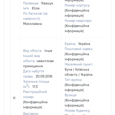
інформація]
Прізвище:
Квашук
Номер корпусу:
Ім'я:
Юлія
[Конфіденційна
По батькові (за
інформація]
наявності):
Номер квартири:
Миколаївна
[Конфіденційна
інформація]
Країна:
Україна
Поштовий індекс:
Вид об'єкта:
Інше
[Конфіденційна
Інший вид
інформація]
об'єкта:
нежитлове
Населений пункт:
приміщення
Буча / Київська
Дата набуття
область / Україна
права:
20.09.2016
Тип вулиці:
Загальна площа
[Конфіденційна
2
(м
):
17,3
інформація]
Реєстраційний
Вулиця:
[Н
номер:
11
[Конфіденційна
ві
[Конфіденційна
інформація]
інформація]
Номер будинку:
Декларує: