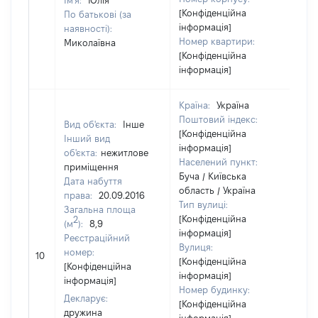
Ім'я:
Юлія
[Конфіденційна
По батькові (за
інформація]
наявності):
Номер квартири:
Миколаївна
[Конфіденційна
інформація]
Країна:
Україна
Поштовий індекс:
Вид об'єкта:
Інше
[Конфіденційна
Інший вид
інформація]
об'єкта:
нежитлове
Населений пункт:
приміщення
Буча / Київська
Дата набуття
область / Україна
права:
20.09.2016
Тип вулиці:
Загальна площа
[Конфіденційна
2
(м
):
8,9
інформація]
Реєстраційний
Вулиця:
[Н
номер:
10
[Конфіденційна
ві
[Конфіденційна
інформація]
інформація]
Номер будинку:
Декларує:
[Конфіденційна
дружина