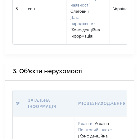
наявності):
3
син
Україна
Олегович
Дата
народження:
[Конфіденційна
інформація]
3. Об'єкти нерухомості
ВА
ЗАГАЛЬНА
№
МІСЦЕЗНАХОДЖЕННЯ
НА
ІНФОРМАЦІЯ
НА
Країна:
Україна
Поштовий індекс:
[Конфіденційна