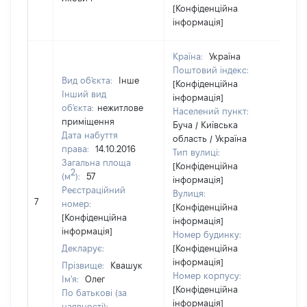
[Конфіденційна
інформація]
Країна:
Україна
Поштовий індекс:
Вид об'єкта:
Інше
[Конфіденційна
Інший вид
інформація]
об'єкта:
нежитлове
Населений пункт:
приміщення
Буча / Київська
Дата набуття
область / Україна
права:
14.10.2016
Тип вулиці:
Загальна площа
[Конфіденційна
2
(м
):
57
інформація]
Реєстраційний
Вулиця:
[Н
7
номер:
[Конфіденційна
ві
[Конфіденційна
інформація]
інформація]
Номер будинку:
Декларує:
[Конфіденційна
інформація]
Прізвище:
Квашук
Номер корпусу:
Ім'я:
Олег
[Конфіденційна
По батькові (за
інформація]
наявності):