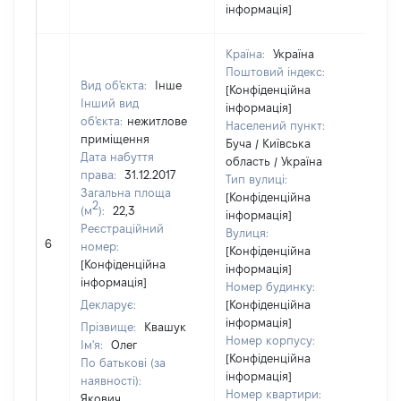
інформація]
Країна:
Україна
Поштовий індекс:
Вид об'єкта:
Інше
[Конфіденційна
Інший вид
інформація]
об'єкта:
нежитлове
Населений пункт:
приміщення
Буча / Київська
Дата набуття
область / Україна
права:
31.12.2017
Тип вулиці:
Загальна площа
[Конфіденційна
2
(м
):
22,3
інформація]
Реєстраційний
Вулиця:
[Н
6
номер:
[Конфіденційна
ві
[Конфіденційна
інформація]
інформація]
Номер будинку:
Декларує:
[Конфіденційна
інформація]
Прізвище:
Квашук
Номер корпусу:
Ім'я:
Олег
[Конфіденційна
По батькові (за
інформація]
наявності):
Номер квартири:
Якович