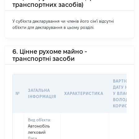
транспортних засобів)
У суб'єкта декларування чи членів його сім'ї відсутні
об'єкти для декларування в цьому розділі.
6. Цінне рухоме майно -
транспортні засоби
ВАРТІСТЬ Н
ДАТУ НАБУ
ЗАГАЛЬНА
№
ХАРАКТЕРИСТИКА
У ВЛАСНІСТ
ІНФОРМАЦІЯ
ВОЛОДІННЯ
КОРИСТУВ
Вид об'єкта:
Автомобіль
легковий
Дата