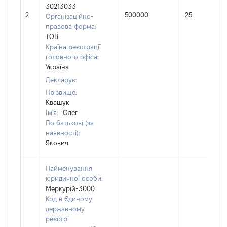
30213033
2
500000
25
Організаційно-
правова форма:
ТОВ
Країна реєстрації
головного офіса:
Україна
Декларує:
Прізвище:
Квашук
Ім'я:
Олег
По батькові (за
наявності):
Якович
Найменування
юридичної особи:
Меркурій-3000
Код в Єдиному
державному
реєстрі