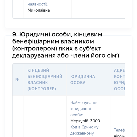
наявності):
Миколаївна
9. Юридичні особи, кінцевим
бенефіціарним власником
(контролером) яких є суб’єкт
декларування або члени його сім’ї
КІНЦЕВИЙ
АДРЕСА Т
БЕНЕФІЦІАРНИЙ
ЮРИДИЧНА
КОНТАКТИ
№
ВЛАСНИК
ОСОБА
ЮРИДИЧН
(КОНТРОЛЕР)
ОСОБИ
Найменування
юридичної
особи:
Меркурій-3000
Код в Єдиному
Телефон:
[
державному
відомо]