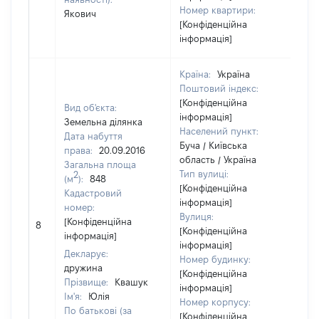
Номер квартири:
Якович
[Конфіденційна
інформація]
Країна:
Україна
Поштовий індекс:
[Конфіденційна
Вид об'єкта:
інформація]
Земельна ділянка
Населений пункт:
Дата набуття
Буча / Київська
права:
20.09.2016
область / Україна
Загальна площа
Тип вулиці:
2
(м
):
848
[Конфіденційна
Кадастровий
інформація]
номер:
Вулиця:
[Н
[Конфіденційна
8
[Конфіденційна
ві
інформація]
інформація]
Декларує:
Номер будинку:
дружина
[Конфіденційна
Прізвище:
Квашук
інформація]
Ім'я:
Юлія
Номер корпусу:
По батькові (за
[Конфіденційна