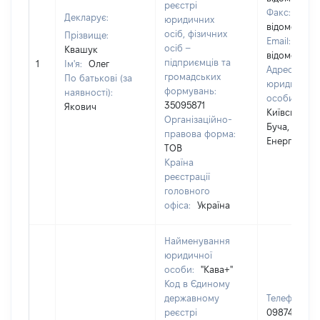
реєстрі
Факс:
[Не
Декларує:
юридичних
відомо]
осіб, фізичних
Прізвище:
Email:
[Не
осіб –
Квашук
відомо]
підприємців та
1
Ім'я:
Олег
Адреса
громадських
По батькові (за
юридичної
формувань:
наявності):
особи:
082
35095871
Якович
Київська обл
Організаційно-
Буча, вул.
правова форма:
Енергетиків,
ТОВ
Країна
реєстрації
головного
офіса:
Україна
Найменування
юридичної
особи:
"Кава+"
Код в Єдиному
державному
Телефон:
реєстрі
0987445154