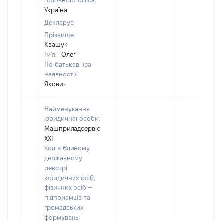
головного офіса:
Україна
Декларує:
Прізвище:
Квашук
Ім'я:
Олег
По батькові (за
наявності):
Якович
Найменування
юридичної особи:
Машприладсервіс
ХХІ
Код в Єдиному
державному
реєстрі
юридичних осіб,
фізичних осіб –
підприємців та
громадських
формувань: