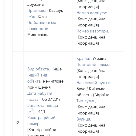
[Конфіденційна
дружина
інформація]
Прізвище:
Квашук
Номер корпусу:
Ім'я:
Юлія
[Конфіденційна
По батькові (за
інформація]
наявності):
Номер квартири:
Миколаївна
[Конфіденційна
інформація]
Країна:
Україна
Поштовий індекс:
Вид об'єкта:
Інше
[Конфіденційна
Інший вид
інформація]
об'єкта:
нежитлове
Населений пункт:
приміщення
Буча / Київська
Дата набуття
область / Україна
права:
05.07.2017
Тип вулиці:
Загальна площа
[Конфіденційна
2
(м
):
44,1
інформація]
Реєстраційний
Вулиця:
12
13
номер:
[Конфіденційна
[Конфіденційна
інформація]
інформація]