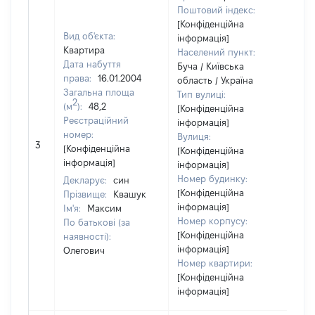
Поштовий індекс:
[Конфіденційна
Вид об'єкта:
інформація]
Квартира
Населений пункт:
Дата набуття
Буча / Київська
права:
16.01.2004
область / Україна
Загальна площа
Тип вулиці:
2
(м
):
48,2
[Конфіденційна
Реєстраційний
інформація]
номер:
Вулиця:
[Н
3
[Конфіденційна
[Конфіденційна
ві
інформація]
інформація]
Номер будинку:
Декларує:
син
[Конфіденційна
Прізвище:
Квашук
інформація]
Ім'я:
Максим
Номер корпусу:
По батькові (за
[Конфіденційна
наявності):
інформація]
Олегович
Номер квартири:
[Конфіденційна
інформація]