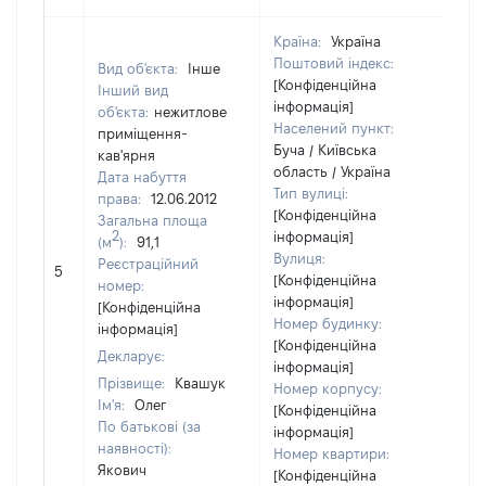
Країна:
Україна
Поштовий індекс:
Вид об'єкта:
Інше
[Конфіденційна
Інший вид
інформація]
об'єкта:
нежитлове
Населений пункт:
приміщення-
Буча / Київська
кав'ярня
область / Україна
Дата набуття
Тип вулиці:
права:
12.06.2012
[Конфіденційна
Загальна площа
2
інформація]
(м
):
91,1
Вулиця:
[Н
Реєстраційний
5
[Конфіденційна
ві
номер:
інформація]
[Конфіденційна
Номер будинку:
інформація]
[Конфіденційна
Декларує:
інформація]
Прізвище:
Квашук
Номер корпусу:
Ім'я:
Олег
[Конфіденційна
По батькові (за
інформація]
наявності):
Номер квартири:
Якович
[Конфіденційна