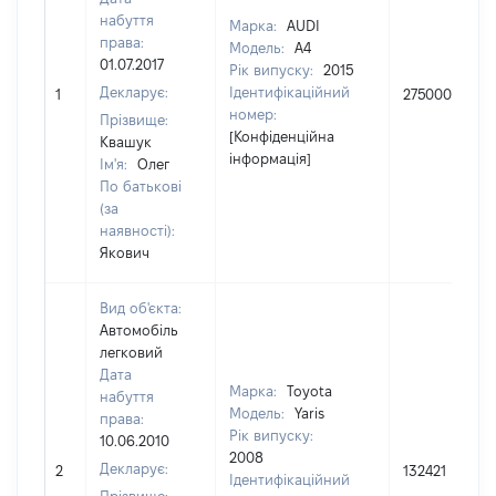
набуття
Марка:
AUDI
права:
Модель:
A4
01.07.2017
Рік випуску:
2015
Декларує:
Ідентифікаційний
1
275000
номер:
Прізвище:
[Конфіденційна
Квашук
інформація]
Ім'я:
Олег
По батькові
(за
наявності):
Якович
Вид об'єкта:
Автомобіль
легковий
Дата
Марка:
Toyota
набуття
Модель:
Yaris
права:
Рік випуску:
10.06.2010
2008
Декларує:
2
132421
Ідентифікаційний