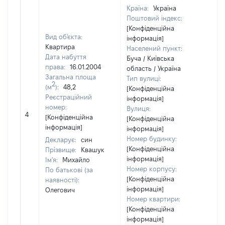
Країна:
Україна
Поштовий індекс:
[Конфіденційна
Вид об'єкта:
інформація]
Квартира
Населений пункт:
Дата набуття
Буча / Київська
права:
16.01.2004
область / Україна
Загальна площа
Тип вулиці:
2
(м
):
48,2
[Конфіденційна
Реєстраційний
інформація]
номер:
Вулиця:
[Н
4
[Конфіденційна
[Конфіденційна
ві
інформація]
інформація]
Номер будинку:
Декларує:
син
[Конфіденційна
Прізвище:
Квашук
інформація]
Ім'я:
Михайло
Номер корпусу:
По батькові (за
[Конфіденційна
наявності):
інформація]
Олегович
Номер квартири:
[Конфіденційна
інформація]