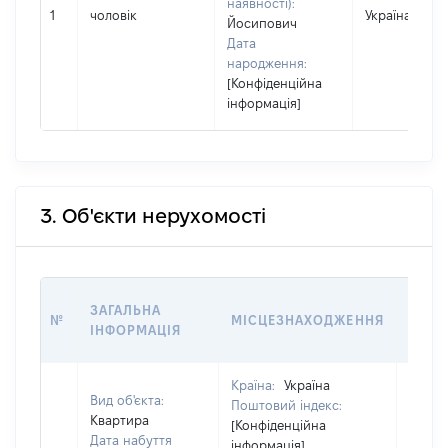
наявності):
1
чоловік
Україна
Йосипович
Дата
народження:
[Конфіденційна
інформація]
3. Об'єкти нерухомості
ВАРТ
ЗАГАЛЬНА
№
МІСЦЕЗНАХОДЖЕННЯ
НА Д
ІНФОРМАЦІЯ
НАБУ
Країна:
Україна
Вид об'єкта:
Поштовий індекс:
Квартира
[Конфіденційна
Дата набуття
інформація]