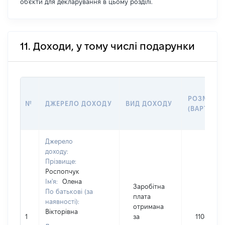
об'єкти для декларування в цьому розділі.
11. Доходи, у тому числі подарунки
РОЗМІР
№
ДЖЕРЕЛО ДОХОДУ
ВИД ДОХОДУ
(ВАРТІСТЬ
Джерело
доходу:
Прізвище:
Роспопчук
Ім'я:
Олена
Заробітна
По батькові (за
плата
наявності):
отримана
Вікторівна
1
за
110847