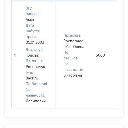
Вид
паперів:
Акції
Дата
набуття
Прізвище:
права:
Роспопчук
05.01.2003
Ім'я:
Олена
Декларує:
По
1
чоловік
3060
0,
батькові
Прізвище:
(за
Роспопчук
наявності):
Ім'я:
Вікторівна
Василь
По батькові
(за
наявності):
Йосипович