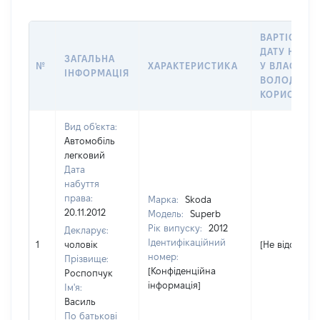
ВАРТІСТЬ Н
ДАТУ НАБУ
ЗАГАЛЬНА
№
ХАРАКТЕРИСТИКА
У ВЛАСНІСТ
ІНФОРМАЦІЯ
ВОЛОДІННЯ
КОРИСТУВ
Вид об'єкта:
Автомобіль
легковий
Дата
набуття
права:
Марка:
Skoda
20.11.2012
Модель:
Superb
Рік випуску:
2012
Декларує:
Ідентифікаційний
1
чоловік
[Не відомо]
номер:
Прізвище:
[Конфіденційна
Роспопчук
інформація]
Ім'я:
Василь
По батькові