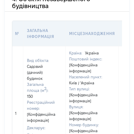
будівництва
ЗВ'Я
ЗАГАЛЬНА
№
МІСЦЕЗНАХОДЖЕННЯ
СУБ'
ІНФОРМАЦІЯ
ДЕКЛ
Країна:
Україна
Об'єкт
Поштовий індекс:
належ
Вид об'єкта:
[Конфіденційна
суб'єк
Садовий
інформація]
декла
(дачний)
Населений пункт:
чи чл
будинок
Київ / Україна
сім'ї 
Загальна
2
Тип вулиці:
власн
площа (м
):
[Конфіденційна
відпо
150
інформація]
Цивіл
Реєстраційний
Вулиця:
кодек
номер:
[Конфіденційна
Україн
1
[Конфіденційна
інформація]
Об'єкт
інформація]
Номер будинку:
повні
Декларує:
[Конфіденційна
частк