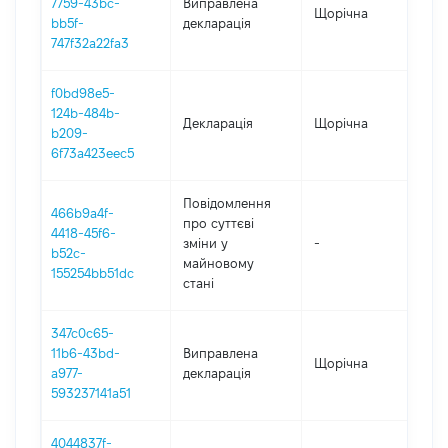
7759-43bc-
Виправлена
Щорічна
202
bb5f-
декларація
747f32a22fa3
f0bd98e5-
124b-484b-
Декларація
Щорічна
202
b209-
6f73a423eec5
Повідомлення
466b9a4f-
про суттєві
4418-45f6-
зміни y
-
202
b52c-
майновому
155254bb51dc
стані
347c0c65-
11b6-43bd-
Виправлена
Щорічна
202
a977-
декларація
593237141a51
4044837f-