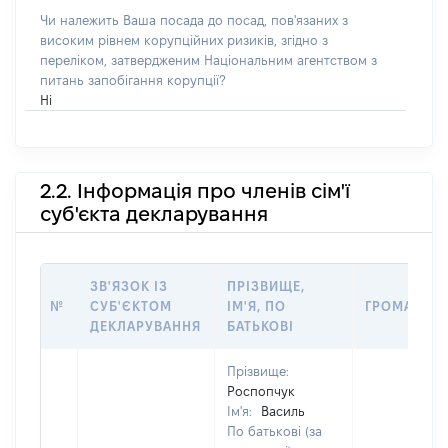
Чи належить Ваша посада до посад, пов'язаних з
високим рівнем корупційних ризиків, згідно з
переліком, затвердженим Національним агентством з
питань запобігання корупції?
Ні
2.2. Інформація про членів сім'ї
суб'єкта декларування
ЗВ'ЯЗОК ІЗ
ПРІЗВИЩЕ,
№
СУБ'ЄКТОМ
ІМ'Я, ПО
ГРОМАДЯН
ДЕКЛАРУВАННЯ
БАТЬКОВІ
Прізвище:
Роспопчук
Ім'я:
Василь
По батькові (за