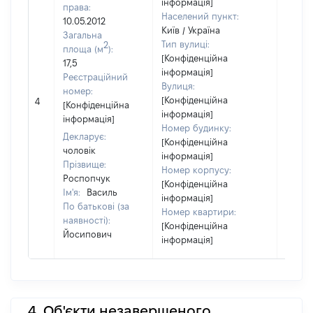
інформація]
права:
Населений пункт:
10.05.2012
Київ / Україна
Загальна
Тип вулиці:
2
площа (м
):
[Конфіденційна
17,5
інформація]
Реєстраційний
Вулиця:
номер:
[Не
[Конфіденційна
4
[Конфіденційна
відом
інформація]
інформація]
Номер будинку:
Декларує:
[Конфіденційна
чоловік
інформація]
Прізвище:
Номер корпусу:
Роспопчук
[Конфіденційна
Ім'я:
Василь
інформація]
По батькові (за
Номер квартири:
наявності):
[Конфіденційна
Йосипович
інформація]
4. Об'єкти незавершеного