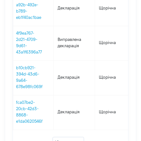
a92b-492e-
Декларація
Щорічна
202
b789-
eb1f40ac1bae
4f9ea767-
2d21-4709-
Виправлена
Щорічна
202
9d61-
декларація
43a1f6396a77
b10cb921-
394d-43d6-
Декларація
Щорічна
202
9a64-
678e98fc069f
fca07be2-
20cb-42d3-
Декларація
Щорічна
202
8868-
e1da0620546f