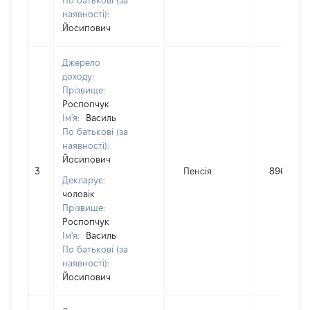
По батькові (за
наявності):
Йосипович
Джерело
доходу:
Прізвище:
Роспопчук
Ім'я:
Василь
По батькові (за
наявності):
Йосипович
3
Пенсія
89654
Декларує:
чоловік
Прізвище:
Роспопчук
Ім'я:
Василь
По батькові (за
наявності):
Йосипович