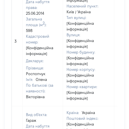
інформація]
Дата набуття
Населений пункт:
права:
Київ / Україна
25.06.2014
Тип вулиці:
Загальна
2
[Конфіденційна
площа (м
):
інформація]
598
Вулиця:
Кадастровий
[Конфіденційна
3
951
номер:
інформація]
[Конфіденційна
Номер будинку:
інформація]
[Конфіденційна
Декларує:
інформація]
Прізвище:
Номер корпусу:
Роспопчук
[Конфіденційна
Ім'я:
Олена
інформація]
По батькові (за
Номер квартири:
наявності):
[Конфіденційна
Вікторівна
інформація]
Країна:
Україна
Вид об'єкта:
Поштовий індекс:
Гараж
[Конфіденційна
Дата набуття