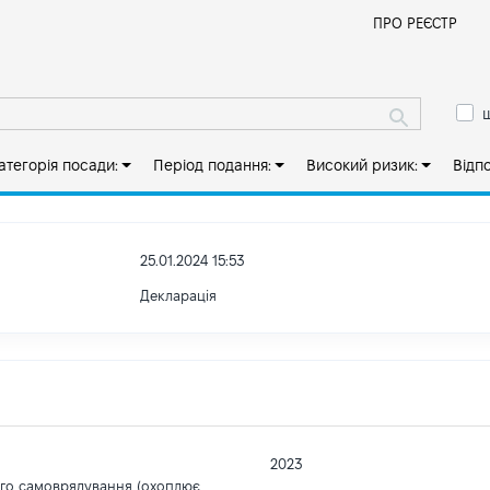
Й
ПРО РЕЄСТР
ш
атегорія посади:
Період подання:
Високий ризик:
Відп
25.01.2024 15:53
Декларація
2023
ого самоврядування (охоплює