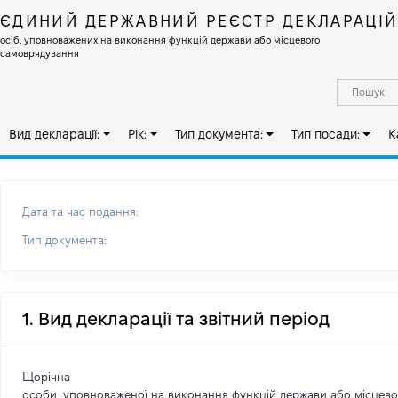
ЄДИНИЙ ДЕРЖАВНИЙ РЕЄСТР ДЕКЛАРАЦІ
осіб, уповноважених на виконання функцій держави або місцевого
самоврядування
Вид декларації:
Рік:
Тип документа:
Тип посади:
К
Дата та час подання:
Тип документа:
1. Вид декларації та звітний період
Щорічна
особи, уповноваженої на виконання функцій держави або місцев