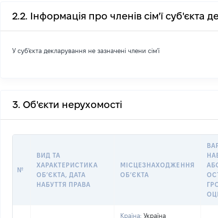
2.2. Інформація про членів сім'ї суб'єкта 
У суб'єкта декларування не зазначені члени сім'ї
3. Об'єкти нерухомості
ВА
ВИД ТА
НА
ХАРАКТЕРИСТИКА
МІСЦЕЗНАХОДЖЕННЯ
АБ
№
ОБʼЄКТА, ДАТА
ОБʼЄКТА
ОС
НАБУТТЯ ПРАВА
ГР
ОЦ
Країна:
Україна