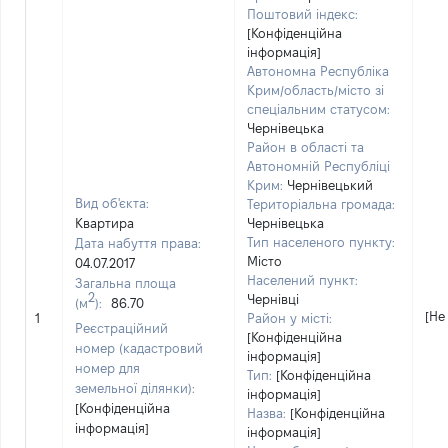
Поштовий індекс:
[Конфіденційна
інформація]
Автономна Республіка
Крим/область/місто зі
спеціальним статусом:
Чернівецька
Район в області та
Автономній Республіці
Крим:
Чернівецький
Вид об'єкта:
Територіальна громада:
Квартира
Чернівецька
Тип населеного пункту:
Дата набуття права:
Місто
04.07.2017
Населений пункт:
Загальна площа
2
Чернівці
(м
):
86.70
[Не
1
Район у місті:
Реєстраційний
[Конфіденційна
номер (кадастровий
інформація]
номер для
Тип:
[Конфіденційна
земельної ділянки):
інформація]
[Конфіденційна
Назва:
[Конфіденційна
інформація]
інформація]