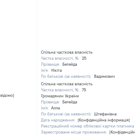
Спільна часткова власність
Частка власності, %:
25
Прізвище:
Бегейда
Ім'я:
Нікіта
По батькові (за наявності):
Вадимович
Спільна часткова власність
Частка власності, %:
75
 відомо]
Громадянин України
Прізвище:
Бегейда
Ім'я:
Алла
По батькові (за наявності):
Штефанівна
Дата народження:
[Конфіденційна інформація]
Реєстраційний номер облікової картки платника 
Зареєстроване місце проживання:
[Конфіденцій