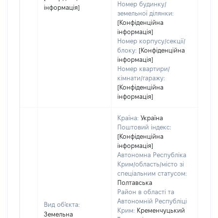
Номер будинку/
інформація]
земельної ділянки:
[Конфіденційна
інформація]
Номер корпусу/секції/
блоку:
[Конфіденційна
інформація]
Номер квартири/
кімнати/гаражу:
[Конфіденційна
інформація]
Країна:
Україна
Поштовий індекс:
[Конфіденційна
інформація]
Автономна Республіка
Крим/область/місто зі
спеціальним статусом:
Полтавська
Район в області та
Автономній Республіці
Вид об'єкта:
Крим:
Кременчуцький
Земельна