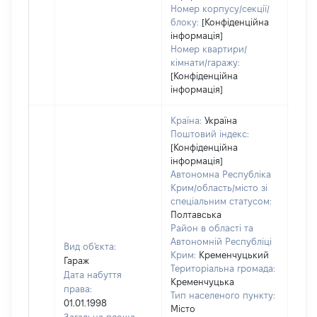
Номер корпусу/секції/
блоку:
[Конфіденційна
інформація]
Номер квартири/
кімнати/гаражу:
[Конфіденційна
інформація]
Країна:
Україна
Поштовий індекс:
[Конфіденційна
інформація]
Автономна Республіка
Крим/область/місто зі
спеціальним статусом:
Полтавська
Район в області та
Автономній Республіці
Вид об'єкта:
Крим:
Кременчуцький
Гараж
Територіальна громада:
Дата набуття
Кременчуцька
права:
Тип населеного пункту:
01.01.1998
Місто