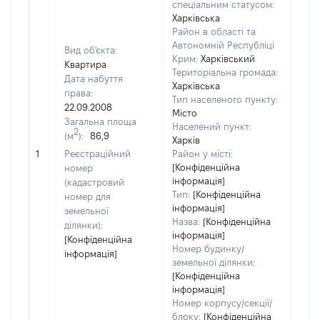
спеціальним статусом:
Харківська
Район в області та
Автономній Республіці
Вид об'єкта:
Крим:
Харківський
Квартира
Територіальна громада:
Дата набуття
Харківська
права:
Тип населеного пункту:
22.09.2008
Місто
Загальна площа
Населений пункт:
2
(м
):
86,9
Харків
[Не 
1
Реєстраційний
Район у місті:
[Конфіденційна
номер
інформація]
(кадастровий
Тип:
[Конфіденційна
номер для
інформація]
земельної
Назва:
[Конфіденційна
ділянки):
інформація]
[Конфіденційна
Номер будинку/
інформація]
земельної ділянки:
[Конфіденційна
інформація]
Номер корпусу/секції/
блоку:
[Конфіденційна