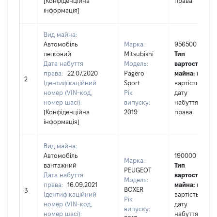
[Конфіденційна
права
інформація]
Вид майна:
Автомобіль
Марка:
956500
легковий
Mitsubishi
Тип
Дата набуття
Модель:
вартості
права:
22.07.2020
Pagero
майна:
це
2
Ідентифікаційний
Sport
вартість на
номер (VIN-код,
Рік
дату
номер шасі):
випуску:
набуття
[Конфіденційна
2019
права
інформація]
Вид майна:
Автомобіль
190000
Марка:
вантажний
Тип
PEUGEOT
Дата набуття
вартості
Модель:
права:
16.09.2021
майна:
це
BOXER
3
Ідентифікаційний
вартість на
Рік
номер (VIN-код,
дату
випуску:
номер шасі):
набуття