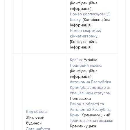
[Конфіденційна
інформація]
Номер корпусу/секції/
блоку:
[Конфіденційна
інформація]
Номер квартири/
кімнати/гаражу:
[Конфіденційна
інформація]
Країна:
Україна
Поштовий індекс:
[Конфіденційна
інформація]
Автономна Республіка
Крим/область/місто зі
спеціальним статусом:
Полтавська
Район в області та
Автономній Республіці
Вид об'єкта:
Крим:
Кременчуцький
Житловий
Територіальна громада:
будинок
Кременчуцька
Дата набуття