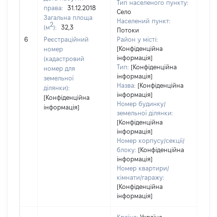
Тип населеного пункту:
права:
31.12.2018
Село
Загальна площа
Населений пункт:
2
(м
):
32,3
Потоки
[Не 
6
Реєстраційний
Район у місті:
[Конфіденційна
номер
інформація]
(кадастровий
Тип:
[Конфіденційна
номер для
інформація]
земельної
Назва:
[Конфіденційна
ділянки):
інформація]
[Конфіденційна
Номер будинку/
інформація]
земельної ділянки:
[Конфіденційна
інформація]
Номер корпусу/секції/
блоку:
[Конфіденційна
інформація]
Номер квартири/
кімнати/гаражу:
[Конфіденційна
інформація]