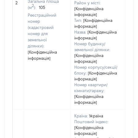
Загальна площа
[Не 
2
Район у місті:
2
(м
):
105
[Конфіденційна
інформація]
Реєстраційний
Тип:
[Конфіденційна
номер
інформація]
(кадастровий
Назва:
[Конфіденційна
номер для
інформація]
земельної
Номер будинку/
ділянки):
земельної ділянки:
[Конфіденційна
[Конфіденційна
інформація]
інформація]
Номер корпусу/секції/
блоку:
[Конфіденційна
інформація]
Номер квартири/
кімнати/гаражу:
[Конфіденційна
інформація]
Країна:
Україна
Поштовий індекс:
[Конфіденційна
інформація]