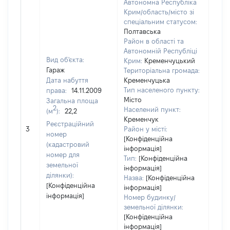
Автономна Республіка
Крим/область/місто зі
спеціальним статусом:
Полтавська
Район в області та
Автономній Республіці
Вид об'єкта:
Крим:
Кременчуцький
Гараж
Територіальна громада:
Дата набуття
Кременчуцька
Тип населеного пункту:
права:
14.11.2009
Місто
Загальна площа
2
Населений пункт:
(м
):
22,2
Кременчук
[Не
Реєстраційний
3
Район у місті:
заст
номер
[Конфіденційна
(кадастровий
інформація]
номер для
Тип:
[Конфіденційна
земельної
інформація]
ділянки):
Назва:
[Конфіденційна
[Конфіденційна
інформація]
інформація]
Номер будинку/
земельної ділянки:
[Конфіденційна
інформація]