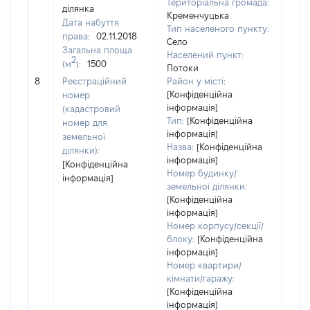
Територіальна громада:
ділянка
Кременчуцька
Дата набуття
Тип населеного пункту:
права:
02.11.2018
Село
Загальна площа
Населений пункт:
2
(м
):
1500
Потоки
[Не 
8
Реєстраційний
Район у місті:
[Конфіденційна
номер
інформація]
(кадастровий
Тип:
[Конфіденційна
номер для
інформація]
земельної
Назва:
[Конфіденційна
ділянки):
інформація]
[Конфіденційна
Номер будинку/
інформація]
земельної ділянки:
[Конфіденційна
інформація]
Номер корпусу/секції/
блоку:
[Конфіденційна
інформація]
Номер квартири/
кімнати/гаражу:
[Конфіденційна
інформація]