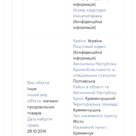
інформація]
Номер квартири/
кімнати/гаражу:
[Конфіденційна
інформація]
Країна:
Україна
Поштовий індекс:
[Конфіденційна
інформація]
Автономна Республіка
Крим/область/місто зі
спеціальним статусом:
Полтавська
Вид об'єкта:
Район в області та
Інше
Автономній Республіці
Інший вид
Крим:
Кременчуцький
об'єкта:
магазин
Територіальна громада:
продовольчих
Кременчуцька
товарів
Тип населеного пункту:
Дата набуття
Місто
права:
Населений пункт:
29.10.2014
Кременчук