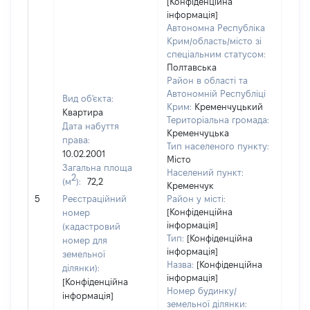
[Конфіденційна
інформація]
Автономна Республіка
Крим/область/місто зі
спеціальним статусом:
Полтавська
Район в області та
Автономній Республіці
Вид об'єкта:
Крим:
Кременчуцький
Квартира
Територіальна громада:
Дата набуття
Кременчуцька
права:
Тип населеного пункту:
10.02.2001
Місто
Загальна площа
Населений пункт:
2
(м
):
72,2
Кременчук
[Не 
5
Реєстраційний
Район у місті:
[Конфіденційна
номер
інформація]
(кадастровий
Тип:
[Конфіденційна
номер для
інформація]
земельної
Назва:
[Конфіденційна
ділянки):
інформація]
[Конфіденційна
Номер будинку/
інформація]
земельної ділянки: