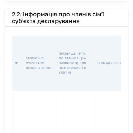
2.2. Інформація про членів сім'ї
суб'єкта декларування
П
І
Б
ПРІЗВИЩЕ, ІМʼЯ,
І
ЗВʼЯЗОК ІЗ
ПО БАТЬКОВІ (ЗА
№
СУБʼЄКТОМ
НАЯВНОСТІ) ДЛЯ
ГРОМАДЯНСТВО
У
ДЕКЛАРУВАННЯ
ІДЕНТИФІКАЦІЇ В
Д
УКРАЇНІ