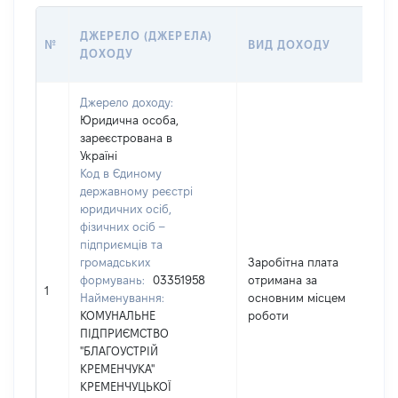
Р
ДЖЕРЕЛО (ДЖЕРЕЛА)
№
ВИД ДОХОДУ
(
ДОХОДУ
Г
Джерело доходу:
Юридична особа,
зареєстрована в
Україні
Код в Єдиному
державному реєстрі
юридичних осіб,
фізичних осіб –
підприємців та
громадських
Заробітна плата
формувань:
03351958
отримана за
6
1
Найменування:
основним місцем
КОМУНАЛЬНЕ
роботи
ПІДПРИЄМСТВО
"БЛАГОУСТРІЙ
КРЕМЕНЧУКА"
КРЕМЕНЧУЦЬКОЇ