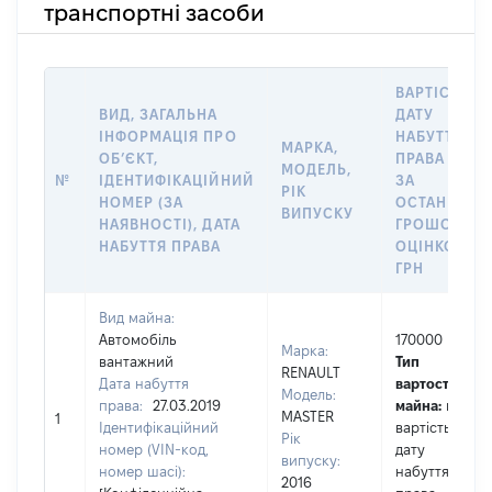
транспортні засоби
ВАРТІСТЬ Н
ВИД, ЗАГАЛЬНА
ДАТУ
ІНФОРМАЦІЯ ПРО
НАБУТТЯ
МАРКА,
ОБʼЄКТ,
ПРАВА АБО
МОДЕЛЬ,
№
ІДЕНТИФІКАЦІЙНИЙ
ЗА
РІК
НОМЕР (ЗА
ОСТАННЬО
ВИПУСКУ
НАЯВНОСТІ), ДАТА
ГРОШОВОЮ
НАБУТТЯ ПРАВА
ОЦІНКОЮ,
ГРН
Вид майна:
Автомобіль
170000
Марка:
вантажний
Тип
RENAULT
Дата набуття
вартості
Модель:
права:
27.03.2019
майна:
це
MASTER
1
Ідентифікаційний
вартість на
Рік
номер (VIN-код,
дату
випуску:
номер шасі):
набуття
2016