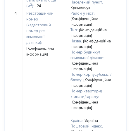
Загальна площа
Населений пункт:
2
(м
):
24
Кременчук
[Не 
4
Реєстраційний
Район у місті:
[Конфіденційна
номер
інформація]
(кадастровий
Тип:
[Конфіденційна
номер для
інформація]
земельної
Назва:
[Конфіденційна
ділянки):
інформація]
[Конфіденційна
Номер будинку/
інформація]
земельної ділянки:
[Конфіденційна
інформація]
Номер корпусу/секції/
блоку:
[Конфіденційна
інформація]
Номер квартири/
кімнати/гаражу:
[Конфіденційна
інформація]
Країна:
Україна
Поштовий індекс: