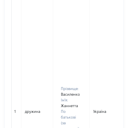
Прізвище:
Василенко
Ім'я:
Жаннетта
1
дружина
По
Україна
Д
батькові
(за