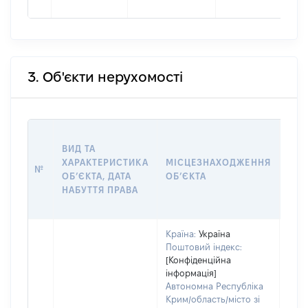
3. Об'єкти нерухомості
ВАР
ВИД ТА
ДАТ
ХАРАКТЕРИСТИКА
МІСЦЕЗНАХОДЖЕННЯ
ПРА
№
ОБʼЄКТА, ДАТА
ОБʼЄКТА
ОС
НАБУТТЯ ПРАВА
ГР
ОЦІ
Країна:
Україна
Поштовий індекс:
[Конфіденційна
інформація]
Автономна Республіка
Крим/область/місто зі