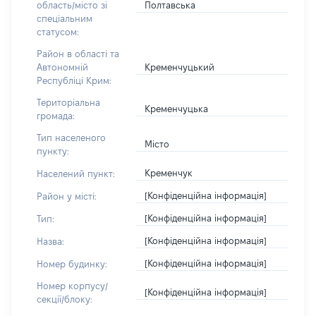
Полтавська
область/місто зі
спеціальним
статусом:
Район в області та
Кременчуцький
Автономній
Республіці Крим:
Територіальна
Кременчуцька
громада:
Тип населеного
Місто
пункту:
Кременчук
Населений пункт:
[Конфіденційна інформація]
Район у місті:
[Конфіденційна інформація]
Тип:
[Конфіденційна інформація]
Назва:
[Конфіденційна інформація]
Номер будинку:
Номер корпусу/
[Конфіденційна інформація]
секції/блоку: