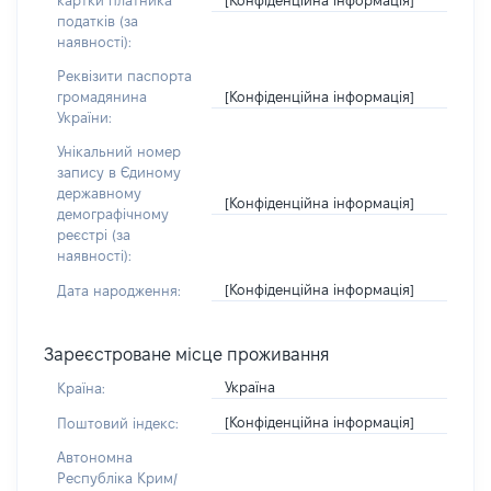
картки платника
податків (за
наявності):
Реквізити паспорта
[Конфіденційна інформація]
громадянина
України:
Унікальний номер
запису в Єдиному
державному
[Конфіденційна інформація]
демографічному
реєстрі (за
наявності):
[Конфіденційна інформація]
Дата народження:
Зареєстроване місце проживання
Україна
Країна:
[Конфіденційна інформація]
Поштовий індекс:
Автономна
Республіка Крим/