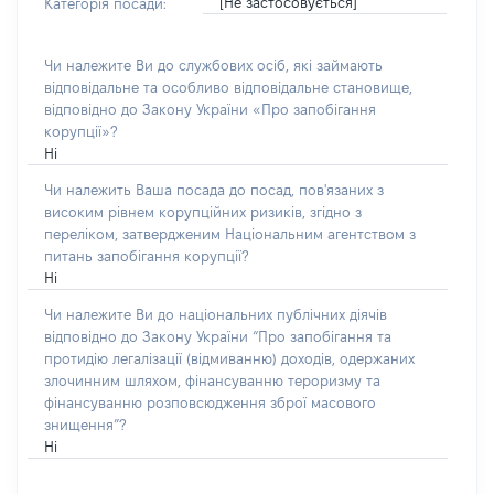
[Не застосовується]
Категорія посади:
Чи належите Ви до службових осіб, які займають
відповідальне та особливо відповідальне становище,
відповідно до Закону України «Про запобігання
корупції»?
Ні
Чи належить Ваша посада до посад, пов'язаних з
високим рівнем корупційних ризиків, згідно з
переліком, затвердженим Національним агентством з
питань запобігання корупції?
Ні
Чи належите Ви до національних публічних діячів
відповідно до Закону України “Про запобігання та
протидію легалізації (відмиванню) доходів, одержаних
злочинним шляхом, фінансуванню тероризму та
фінансуванню розповсюдження зброї масового
знищення”?
Ні