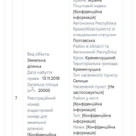
Країна:
Україна
Поштовий індекс:
[Конфіденційна
інформація]
Автономна Республіка
Крим/область/місто зі
спеціальним статусом:
Полтавська
Район в області та
Автономній Республіці
Вид об'єкта:
Крим:
Кременчуцький
Земельна
Територіальна громада:
ділянка
Кременчуцька
Дата набуття
Тип населеного пункту:
права:
13.11.2018
Селище
Загальна площа
Населений пункт:
[Не
2
(м
):
20000
застосовується]
[Не 
7
Реєстраційний
Район у місті:
[Конфіденційна
номер
інформація]
(кадастровий
Тип:
[Конфіденційна
номер для
інформація]
земельної
Назва:
[Конфіденційна
ділянки):
інформація]
[Конфіденційна