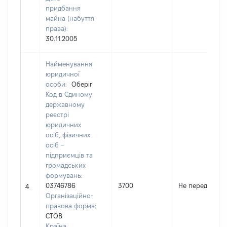
придбання
майна (набуття
права):
30.11.2005
Найменування
юридичної
особи:
Оберіг
Код в Єдиному
державному
реєстрі
юридичних
осіб, фізичних
осіб –
підприємців та
громадських
формувань:
03746786
3700
Не передано
4
Організаційно-
правова форма:
СТОВ
Країна