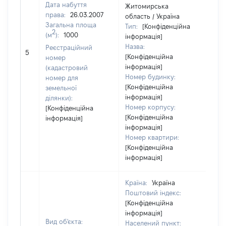
Дата набуття
Житомирська
права:
26.03.2007
область / Україна
Загальна площа
Тип:
[Конфіденційна
2
(м
):
1000
інформація]
Назва:
Реєстраційний
332
5
[Конфіденційна
номер
інформація]
(кадастровий
Номер будинку:
номер для
[Конфіденційна
земельної
інформація]
ділянки):
Номер корпусу:
[Конфіденційна
[Конфіденційна
інформація]
інформація]
Номер квартири:
[Конфіденційна
інформація]
Країна:
Україна
Поштовий індекс:
[Конфіденційна
інформація]
Вид об'єкта:
Населений пункт: