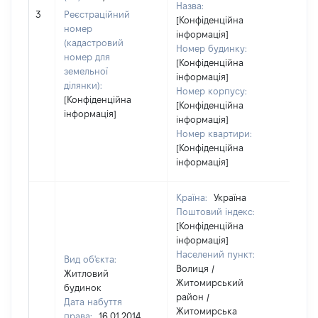
Назва:
[Не
3
Реєстраційний
[Конфіденційна
номер
інформація]
(кадастровий
Номер будинку:
номер для
[Конфіденційна
земельної
інформація]
ділянки):
Номер корпусу:
[Конфіденційна
[Конфіденційна
інформація]
інформація]
Номер квартири:
[Конфіденційна
інформація]
Країна:
Україна
Поштовий індекс:
[Конфіденційна
інформація]
Населений пункт:
Вид об'єкта:
Волиця /
Житловий
Житомирський
будинок
район /
Дата набуття
Житомирська
права:
16.01.2014