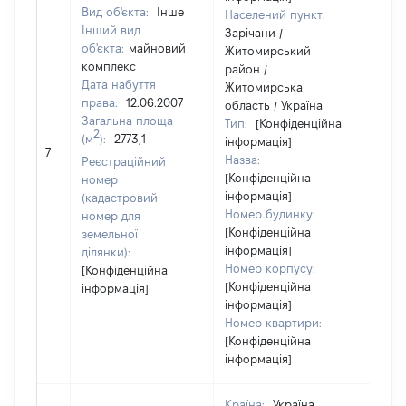
Вид об'єкта:
Інше
Населений пункт:
Інший вид
Зарічани /
об'єкта:
майновий
Житомирський
комплекс
район /
Дата набуття
Житомирська
права:
12.06.2007
область / Україна
Загальна площа
Тип:
[Конфіденційна
2
(м
):
2773,1
інформація]
148
7
Назва:
Реєстраційний
[Конфіденційна
номер
інформація]
(кадастровий
Номер будинку:
номер для
[Конфіденційна
земельної
інформація]
ділянки):
Номер корпусу:
[Конфіденційна
[Конфіденційна
інформація]
інформація]
Номер квартири:
[Конфіденційна
інформація]
Країна:
Україна