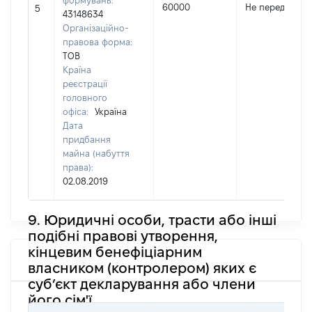
формувань:
60000
Не передано
5
43148634
Організаційно-
правова форма:
ТОВ
Країна
реєстрації
головного
офіса:
Україна
Дата
придбання
майна (набуття
права):
02.08.2019
9. Юридичні особи, трасти або інші
подібні правові утворення,
кінцевим бенефіціарним
власником (контролером) яких є
суб’єкт декларування або члени
його сім'ї