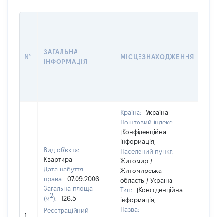
ВА
ДА
НА
ЗАГАЛЬНА
ПР
№
МІСЦЕЗНАХОДЖЕННЯ
ІНФОРМАЦІЯ
ЗА
ОС
ГР
ОЦ
Країна:
Україна
Поштовий індекс:
[Конфіденційна
інформація]
Вид об'єкта:
Населений пункт:
Квартира
Житомир /
Дата набуття
Житомирська
права:
07.09.2006
область / Україна
Загальна площа
Тип:
[Конфіденційна
2
(м
):
126.5
інформація]
Назва:
Реєстраційний
277
1