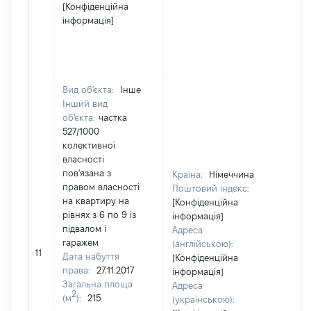
[Конфіденційна
інформація]
Вид об'єкта:
Інше
Інший вид
об'єкта:
частка
527/1000
колективної
власності
пов'язана з
Країна:
Німеччина
правом власності
Поштовий індекс:
на квартиру на
[Конфіденційна
рівнях з 6 по 9 із
інформація]
підвалом і
Адреса
гаражем
(англійською):
39
11
Дата набуття
[Конфіденційна
права:
27.11.2017
інформація]
Загальна площа
Адреса
2
(м
):
215
(українською):