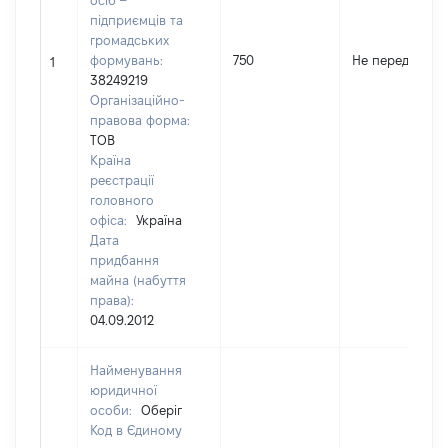
осіб –
підприємців та
громадських
формувань:
750
Не передано
1
38249219
Організаційно-
правова форма:
ТОВ
Країна
реєстрації
головного
офіса:
Україна
Дата
придбання
майна (набуття
права):
04.09.2012
Найменування
юридичної
особи:
Оберіг
Код в Єдиному