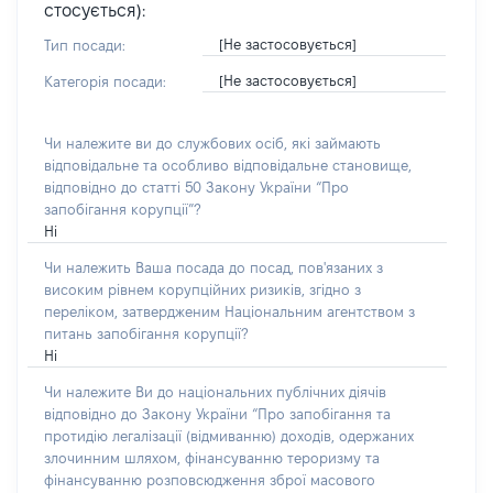
стосується):
[Не застосовується]
Тип посади:
[Не застосовується]
Категорія посади:
Чи належите ви до службових осіб, які займають
відповідальне та особливо відповідальне становище,
відповідно до статті 50 Закону України “Про
запобігання корупції”?
Ні
Чи належить Ваша посада до посад, пов'язаних з
високим рівнем корупційних ризиків, згідно з
переліком, затвердженим Національним агентством з
питань запобігання корупції?
Ні
Чи належите Ви до національних публічних діячів
відповідно до Закону України “Про запобігання та
протидію легалізації (відмиванню) доходів, одержаних
злочинним шляхом, фінансуванню тероризму та
фінансуванню розповсюдження зброї масового