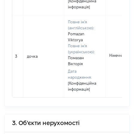
[Конфіденційна
інформація]
Повне ім'я
(англійською):
Pomazan
Viktorya
Повне ім'я
(українською):
Німеччина
3
дочка
Помазан
Вікторія
Дата
народження:
[Конфіденційна
інформація]
3. Об'єкти нерухомості