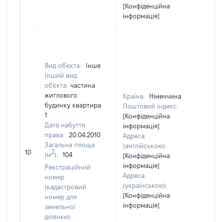
[Конфіденційна
інформація]
Вид об'єкта:
Інше
Інший вид
об'єкта:
частина
житлового
Країна:
Німеччина
будинку квартира
Поштовий індекс:
1
[Конфіденційна
Дата набуття
інформація]
права:
20.04.2010
Адреса
Загальна площа
(англійською):
[Не
2
10
(м
):
104
[Конфіденційна
інформація]
Реєстраційний
Адреса
номер
(українською):
(кадастровий
[Конфіденційна
номер для
інформація]
земельної
ділянки):