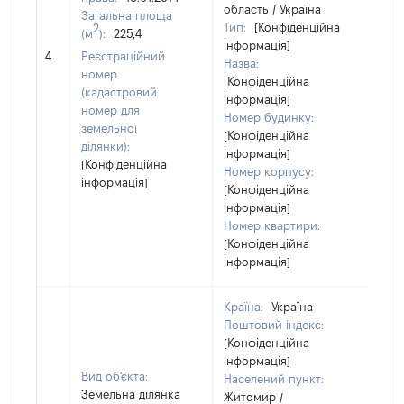
область / Україна
Загальна площа
Тип:
[Конфіденційна
2
(м
):
225,4
інформація]
304
4
Реєстраційний
Назва:
номер
[Конфіденційна
(кадастровий
інформація]
номер для
Номер будинку:
земельної
[Конфіденційна
ділянки):
інформація]
[Конфіденційна
Номер корпусу:
інформація]
[Конфіденційна
інформація]
Номер квартири:
[Конфіденційна
інформація]
Країна:
Україна
Поштовий індекс:
[Конфіденційна
інформація]
Вид об'єкта:
Населений пункт:
Земельна ділянка
Житомир /