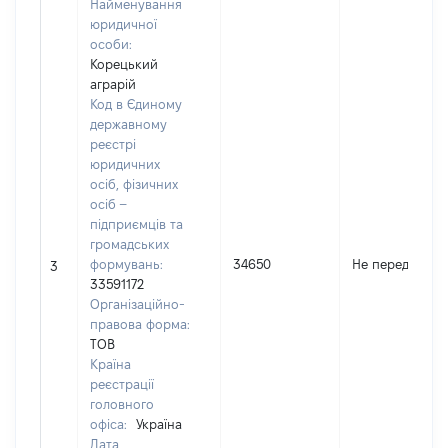
Найменування
юридичної
особи:
Корецький
аграрій
Код в Єдиному
державному
реєстрі
юридичних
осіб, фізичних
осіб –
підприємців та
громадських
формувань:
34650
Не передано
3
33591172
Організаційно-
правова форма:
ТОВ
Країна
реєстрації
головного
офіса:
Україна
Дата