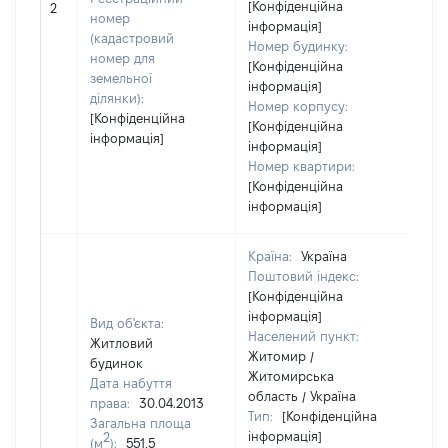
[Конфіденційна
24
2
номер
інформація]
(кадастровий
Номер будинку:
номер для
[Конфіденційна
земельної
інформація]
ділянки):
Номер корпусу:
[Конфіденційна
[Конфіденційна
інформація]
інформація]
Номер квартири:
[Конфіденційна
інформація]
Країна:
Україна
Поштовий індекс:
[Конфіденційна
інформація]
Вид об'єкта:
Населений пункт:
Житловий
Житомир /
будинок
Житомирська
Дата набуття
область / Україна
права:
30.04.2013
Тип:
[Конфіденційна
Загальна площа
інформація]
2
(м
):
551,5