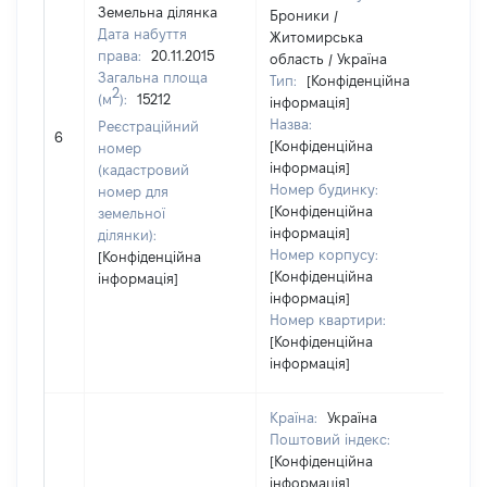
Земельна ділянка
Броники /
Дата набуття
Житомирська
права:
20.11.2015
область / Україна
Загальна площа
Тип:
[Конфіденційна
2
(м
):
15212
інформація]
Назва:
Реєстраційний
[Не
6
[Конфіденційна
номер
інформація]
(кадастровий
Номер будинку:
номер для
[Конфіденційна
земельної
інформація]
ділянки):
Номер корпусу:
[Конфіденційна
[Конфіденційна
інформація]
інформація]
Номер квартири:
[Конфіденційна
інформація]
Країна:
Україна
Поштовий індекс:
[Конфіденційна
інформація]