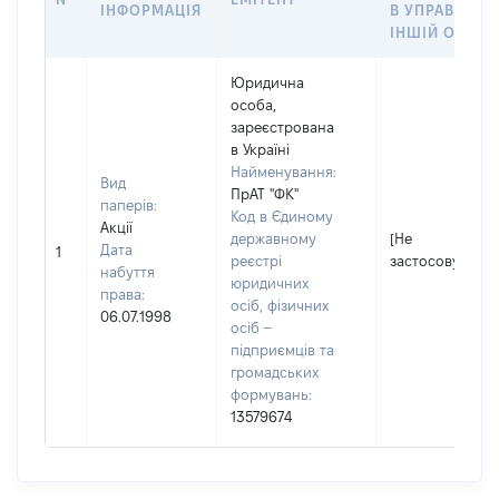
ІНФОРМАЦІЯ
В УПРАВЛІНН
ІНШІЙ ОСОБІ
Юридична
особа,
зареєстрована
в Україні
Найменування:
Вид
ПрАТ "ФК"
паперів:
Код в Єдиному
Акції
державному
[Не
Дата
1
реєстрі
застосовується
набуття
юридичних
права:
осіб, фізичних
06.07.1998
осіб –
підприємців та
громадських
формувань:
13579674