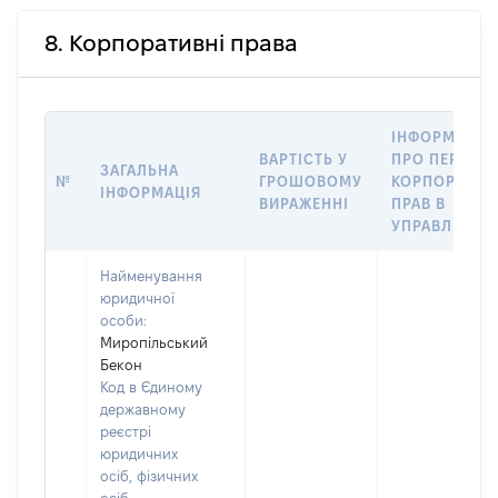
8. Корпоративні права
ІНФОРМАЦІЯ
ВАРТІСТЬ У
ПРО ПЕРЕДА
ЗАГАЛЬНА
№
ГРОШОВОМУ
КОРПОРАТИВ
ІНФОРМАЦІЯ
ВИРАЖЕННІ
ПРАВ В
УПРАВЛІННЯ
Найменування
юридичної
особи:
Миропільський
Бекон
Код в Єдиному
державному
реєстрі
юридичних
осіб, фізичних