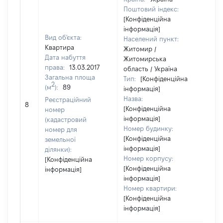
Поштовий індекс:
[Конфіденційна
інформація]
Вид об'єкта:
Населений пункт:
Квартира
Житомир /
Дата набуття
Житомирська
права:
13.03.2017
область / Україна
Загальна площа
Тип:
[Конфіденційна
2
(м
):
89
інформація]
Назва:
Реєстраційний
46
8
[Конфіденційна
номер
інформація]
(кадастровий
Номер будинку:
номер для
[Конфіденційна
земельної
інформація]
ділянки):
Номер корпусу:
[Конфіденційна
[Конфіденційна
інформація]
інформація]
Номер квартири:
[Конфіденційна
інформація]