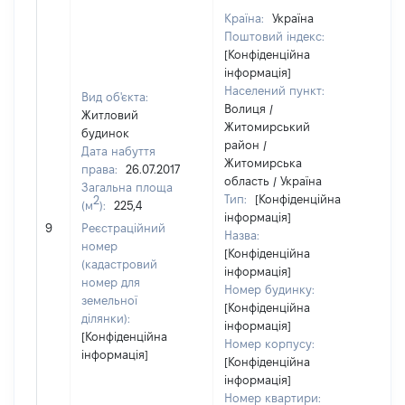
Країна:
Україна
Поштовий індекс:
[Конфіденційна
інформація]
Населений пункт:
Вид об'єкта:
Волиця /
Житловий
Житомирський
будинок
район /
Дата набуття
Житомирська
права:
26.07.2017
область / Україна
Загальна площа
Тип:
[Конфіденційна
2
(м
):
225,4
інформація]
98
9
Реєстраційний
Назва:
номер
[Конфіденційна
(кадастровий
інформація]
номер для
Номер будинку:
земельної
[Конфіденційна
ділянки):
інформація]
[Конфіденційна
Номер корпусу:
інформація]
[Конфіденційна
інформація]
Номер квартири: