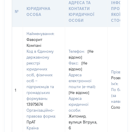
АДРЕСА ТА
ІНФОРМА
ЮРИДИЧНА
КОНТАКТИ
ПРО ОСОБ
№
ОСОБА
ЮРИДИЧНОЇ
ЯКОЇ
ОСОБИ
СТОСУЄТ
Найменування:
Фаворит
Компані
Код в Єдиному
Телефон:
[Не
державному
відомо]
реєстрі
Факс:
[Не
юридичних
відомо]
Прізвище:
осіб, фізичних
Адреса
Розенблат
осіб –
електронної
Ім'я:
Олен
підприємців та
пошти (e-mail):
По батьков
1
громадських
[Не відомо]
(за
формувань:
Адреса
наявності):
13975674
юридичної
Соломонів
Організаційно-
особи:
правова форма:
Житомир,
ПрАТ
вулиця Вітрука,
Країна
6