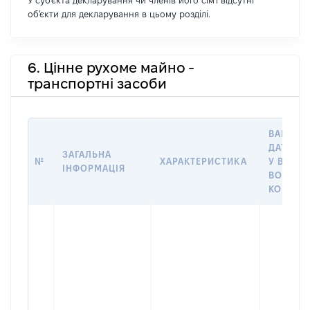
У суб'єкта декларування чи членів його сім'ї відсутні
об'єкти для декларування в цьому розділі.
6. Цінне рухоме майно -
транспортні засоби
ВАРТІСТ
ДАТУ НА
ЗАГАЛЬНА
№
ХАРАКТЕРИСТИКА
У ВЛАСН
ІНФОРМАЦІЯ
ВОЛОДІ
КОРИСТ