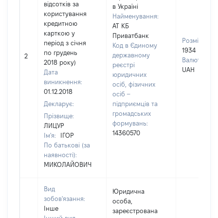
відсотків за
в Україні
користування
Найменування:
кредитною
АТ КБ
карткою у
Приватбанк
Розмір:
період з січня
Код в Єдиному
1934
по грудень
державному
2
Валюта:
2018 року)
реєстрі
UAH
Дата
юридичних
виникнення:
осіб, фізичних
01.12.2018
осіб –
Декларує:
підприємців та
громадських
Прізвище:
формувань:
ЛИЦУР
14360570
Ім'я:
ІГОР
По батькові (за
наявності):
МИКОЛАЙОВИЧ
Вид
Юридична
зобов'язання:
особа,
Інше
зареєстрована