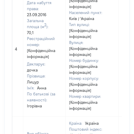
[Конфіденційна
Дата набуття
інформація]
права:
Населений пункт:
23.09.2016
Київ / Україна
Загальна
Тип вулиці:
2
площа (м
):
[Конфіденційна
70,1
інформація]
Реєстраційний
Вулиця:
номер:
[Не
[Конфіденційна
4
[Конфіденційна
відом
інформація]
інформація]
Номер будинку:
Декларує:
[Конфіденційна
дочка
інформація]
Прізвище:
Номер корпусу:
Лицур
[Конфіденційна
Ім'я:
Анна
інформація]
По батькові (за
Номер квартири:
наявності):
[Конфіденційна
Ігорівна
інформація]
Країна:
Україна
Поштовий індекс:
Вид об'єкта: