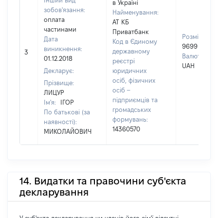
Інший вид
в Україні
зобов'язання:
Найменування:
оплата
АТ КБ
частинами
Приватбанк
Розмір:
Дата
Код в Єдиному
9699
виникнення:
державному
3
Валюта:
01.12.2018
реєстрі
UAH
Декларує:
юридичних
осіб, фізичних
Прізвище:
осіб –
ЛИЦУР
підприємців та
Ім'я:
ІГОР
громадських
По батькові (за
формувань:
наявності):
14360570
МИКОЛАЙОВИЧ
14. Видатки та правочини суб'єкта
декларування