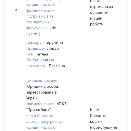
плата
юридичних осіб,
отримана за
3
фізичних осіб –
основним
підприємців та
місцем
громадських
роботи
формувань:
[Не
відомо]
Декларує:
дружина
Прізвище:
Лицур
Ім'я:
Тетяна
По батькові (за
наявності):
Павлівна
Джерело доходу:
Юридична особа,
зареєстрована в
Україні
Найменування:
АТ КБ
"Приватбанк"
Інше
Код в Єдиному
Кредитні
державному реєстрі
кошти
юридичних осіб,
(користування