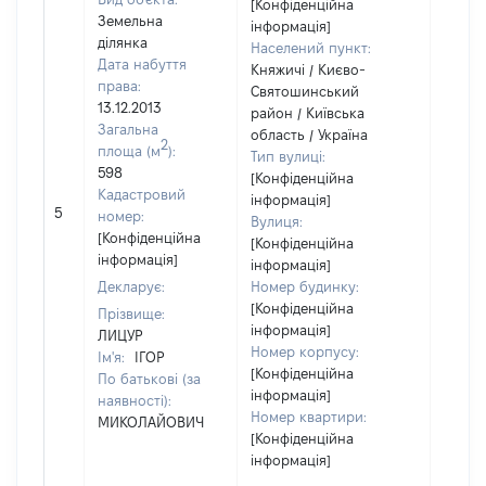
[Конфіденційна
Земельна
інформація]
ділянка
Населений пункт:
Дата набуття
Княжичі / Києво-
права:
Святошинський
13.12.2013
район / Київська
Загальна
область / Україна
2
площа (м
):
Тип вулиці:
598
[Конфіденційна
Кадастровий
інформація]
5
58006
номер:
Вулиця:
[Конфіденційна
[Конфіденційна
інформація]
інформація]
Декларує:
Номер будинку:
[Конфіденційна
Прізвище:
інформація]
ЛИЦУР
Номер корпусу:
Ім'я:
ІГОР
[Конфіденційна
По батькові (за
інформація]
наявності):
Номер квартири:
МИКОЛАЙОВИЧ
[Конфіденційна
інформація]