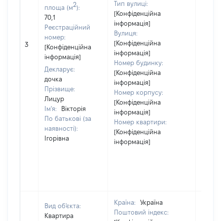
Тип вулиці:
2
площа (м
):
[Конфіденційна
70,1
інформація]
Реєстраційний
Вулиця:
номер:
[Не
[Конфіденційна
3
[Конфіденційна
відом
інформація]
інформація]
Номер будинку:
Декларує:
[Конфіденційна
дочка
інформація]
Прізвище:
Номер корпусу:
Лицур
[Конфіденційна
Ім'я:
Вікторія
інформація]
По батькові (за
Номер квартири:
наявності):
[Конфіденційна
Ігорівна
інформація]
Країна:
Україна
Вид об'єкта:
Поштовий індекс:
Квартира