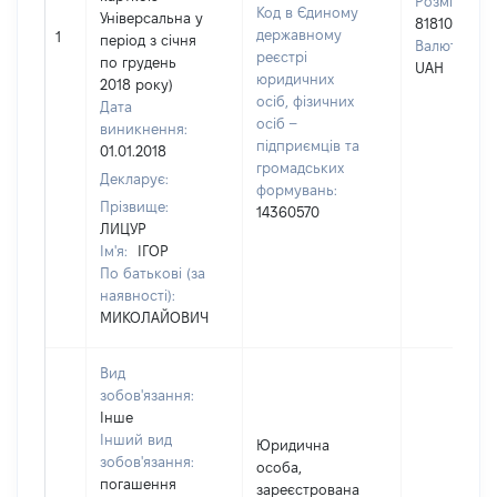
Розмір:
Код в Єдиному
Універсальна у
81810
державному
1
період з січня
Валюта:
реєстрі
по грудень
UAH
юридичних
2018 року)
осіб, фізичних
Дата
осіб –
виникнення:
підприємців та
01.01.2018
громадських
Декларує:
формувань:
Прізвище:
14360570
ЛИЦУР
Ім'я:
ІГОР
По батькові (за
наявності):
МИКОЛАЙОВИЧ
Вид
зобов'язання:
Інше
Інший вид
Юридична
зобов'язання:
особа,
погашення
зареєстрована