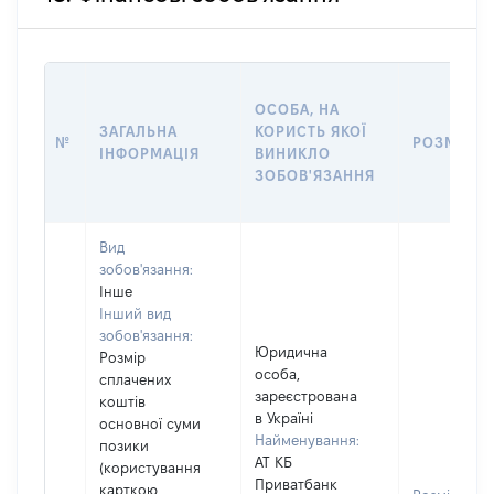
ОСОБА, НА
ЗАГАЛЬНА
КОРИСТЬ ЯКОЇ
№
РОЗМІР
ІНФОРМАЦІЯ
ВИНИКЛО
ЗОБОВ'ЯЗАННЯ
Вид
зобов'язання:
Інше
Інший вид
зобов'язання:
Юридична
Розмір
особа,
сплачених
зареєстрована
коштів
в Україні
основної суми
Найменування:
позики
АТ КБ
(користування
Приватбанк
карткою