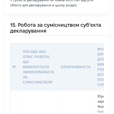
У суб'єкта декларування чи членів його сім'ї відсутні
об'єкти для декларування в цьому розділі.
15. Робота за сумісництвом суб’єкта
декларування
ФІЗИЧНА
ПОСАДА АБО
ЮРИДИЧ
ОПИС РОБОТИ,
ДЛЯ ЯКО
ЩО
ВИКОНУ
№
ВИКОНУЄТЬСЯ
ОПЛАЧУВАНІСТЬ
РОБОТА (
(ВИКОНУВАЛАСЯ)
ОСОБА 
ЗА
ПОСАДУ 
СУМІСНИЦТВОМ
СУМІСН
Юридична
зареєстро
Україні
Найменув