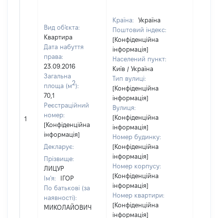
Країна:
Україна
Вид об'єкта:
Поштовий індекс:
Квартира
[Конфіденційна
Дата набуття
інформація]
права:
Населений пункт:
23.09.2016
Київ / Україна
Загальна
Тип вулиці:
2
площа (м
):
[Конфіденційна
70,1
інформація]
Реєстраційний
Вулиця:
[Не
номер:
[Конфіденційна
1
відом
[Конфіденційна
інформація]
інформація]
Номер будинку:
Декларує:
[Конфіденційна
інформація]
Прізвище:
Номер корпусу:
ЛИЦУР
[Конфіденційна
Ім'я:
ІГОР
інформація]
По батькові (за
Номер квартири:
наявності):
[Конфіденційна
МИКОЛАЙОВИЧ
інформація]