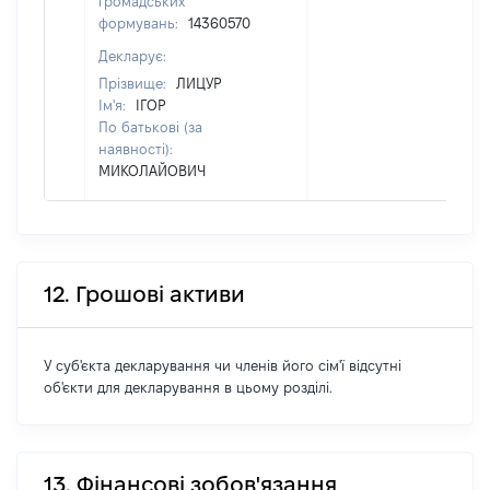
громадських
формувань:
14360570
Декларує:
Прізвище:
ЛИЦУР
Ім'я:
ІГОР
По батькові (за
наявності):
МИКОЛАЙОВИЧ
12. Грошові активи
У суб'єкта декларування чи членів його сім'ї відсутні
об'єкти для декларування в цьому розділі.
13. Фінансові зобов'язання