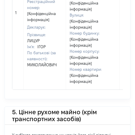
Реєстраційний
[Конфіденційна
побуд
номер:
інформація]
матері
1
[Конфіденційна
Вулиця:
за ко
інформація]
[Конфіденційна
суб'єк
Декларує:
інформація]
декла
Номер будинку:
або ч
Прізвище:
[Конфіденційна
його сі
ЛИЦУР
інформація]
Ім'я:
ІГОР
Номер корпусу:
По батькові (за
[Конфіденційна
наявності):
інформація]
МИКОЛАЙОВИЧ
Номер квартири:
[Конфіденційна
інформація]
5. Цінне рухоме майно (крім
транспортних засобів)