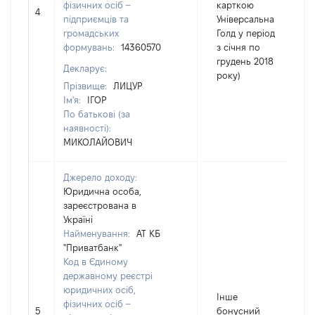
фізичних осіб –
карткою
4
підприємців та
Універсальна
громадських
Голд у період
формувань:
14360570
з січня по
грудень 2018
Декларує:
року)
Прізвище:
ЛИЦУР
Ім'я:
ІГОР
По батькові (за
наявності):
МИКОЛАЙОВИЧ
Джерело доходу:
Юридична особа,
зареєстрована в
Україні
Найменування:
АТ КБ
"Приватбанк"
Код в Єдиному
державному реєстрі
юридичних осіб,
Інше
фізичних осіб –
5
бонусний