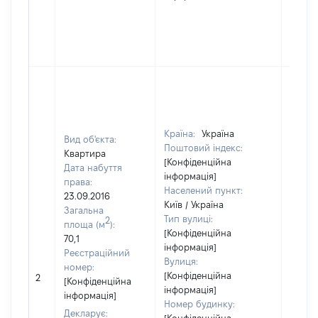
Країна:
Україна
Вид об'єкта:
Поштовий індекс:
Квартира
[Конфіденційна
Дата набуття
інформація]
права:
Населений пункт:
23.09.2016
Київ / Україна
Загальна
Тип вулиці:
2
площа (м
):
[Конфіденційна
70,1
інформація]
Реєстраційний
Вулиця:
номер:
[Не
[Конфіденційна
2
[Конфіденційна
відом
інформація]
інформація]
Номер будинку:
Декларує: