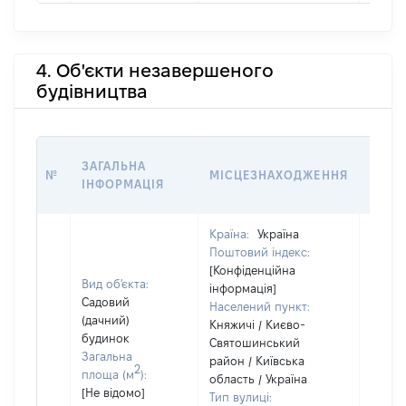
4. Об'єкти незавершеного
будівництва
ЗВ'Я
ЗАГАЛЬНА
№
МІСЦЕЗНАХОДЖЕННЯ
СУБ'
ІНФОРМАЦІЯ
ДЕКЛ
Країна:
Україна
Поштовий індекс:
[Конфіденційна
Вид об'єкта:
інформація]
Садовий
Населений пункт:
(дачний)
Княжичі / Києво-
будинок
Святошинський
Загальна
район / Київська
Об'єкт
2
площа (м
):
область / Україна
повні
[Не відомо]
Тип вулиці:
частк