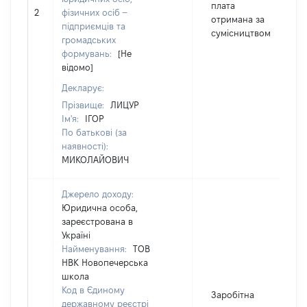
плата
2
фізичних осіб –
отримана за
підприємців та
сумісництвом
громадських
формувань:
[Не
відомо]
Декларує:
Прізвище:
ЛИЦУР
Ім'я:
ІГОР
По батькові (за
наявності):
МИКОЛАЙОВИЧ
Джерело доходу:
Юридична особа,
зареєстрована в
Україні
Найменування:
ТОВ
НВК Новопечерська
школа
Код в Єдиному
Заробітна
державному реєстрі