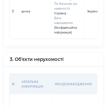
По батькові (за
наявності):
3
дочка
Україна
Ігорівна
Дата
народження:
[Конфіденційна
інформація]
3. Об'єкти нерухомості
ВАРТ
ЗАГАЛЬНА
№
МІСЦЕЗНАХОДЖЕННЯ
НА Д
ІНФОРМАЦІЯ
НАБУ