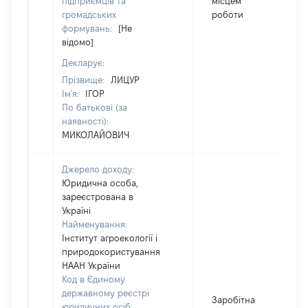
підприємців та
місцем
громадських
роботи
формувань:
[Не
відомо]
Декларує:
Прізвище:
ЛИЦУР
Ім'я:
ІГОР
По батькові (за
наявності):
МИКОЛАЙОВИЧ
Джерело доходу:
Юридична особа,
зареєстрована в
Україні
Найменування:
Інститут агроекології і
природокористування
НААН України
Код в Єдиному
державному реєстрі
Заробітна
юридичних осіб,