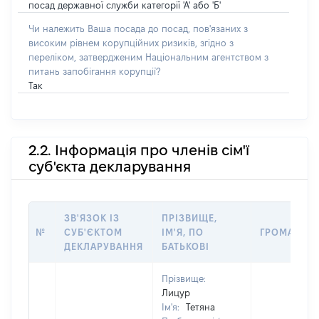
посад державної служби категорії 'А' або 'Б'
Чи належить Ваша посада до посад, пов'язаних з
високим рівнем корупційних ризиків, згідно з
переліком, затвердженим Національним агентством з
питань запобігання корупції?
Так
2.2. Інформація про членів сім'ї
суб'єкта декларування
ЗВ'ЯЗОК ІЗ
ПРІЗВИЩЕ,
№
СУБ'ЄКТОМ
ІМ'Я, ПО
ГРОМАДЯН
ДЕКЛАРУВАННЯ
БАТЬКОВІ
Прізвище:
Лицур
Ім'я:
Тетяна