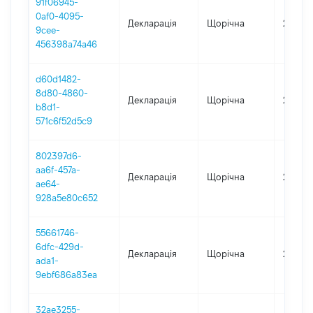
91f06945-
0af0-4095-
Декларація
Щорічна
2024
9cee-
456398a74a46
d60d1482-
8d80-4860-
Декларація
Щорічна
2023
b8d1-
571c6f52d5c9
802397d6-
aa6f-457a-
Декларація
Щорічна
2022
ae64-
928a5e80c652
55661746-
6dfc-429d-
Декларація
Щорічна
2021
ada1-
9ebf686a83ea
32ae3255-