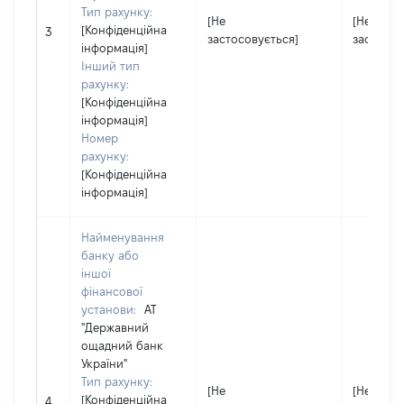
Тип рахунку:
[Не
[Не
[Конфіденційна
3
застосовується]
застосов
інформація]
Інший тип
рахунку:
[Конфіденційна
інформація]
Номер
рахунку:
[Конфіденційна
інформація]
Найменування
банку або
іншої
фінансової
установи:
АТ
"Державний
ощадний банк
України"
Тип рахунку:
[Не
[Не
[Конфіденційна
4