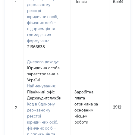
Пенсія
65514
1
державному
реєстрі
юридичних осіб,
фізичних осіб –
підприємців та
громадських
формувань:
21366538
Джерело доходу:
Юридична особа,
зареєстрована в
Україні
Найменування:
Північний офіс
Заробітна
Держаудитслужби
плата
Код в Єдиному
отримана за
291213
2
державному
основним
реєстрі
місцем
юридичних осіб,
роботи
фізичних осіб –
підприємців та