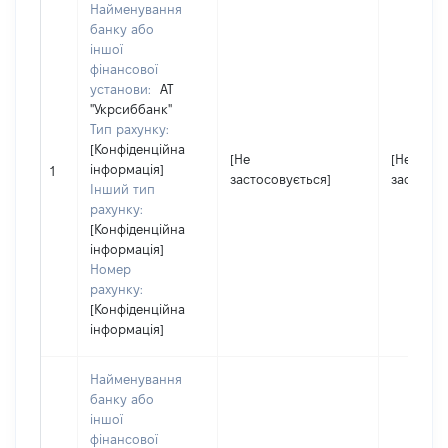
Найменування
банку або
іншої
фінансової
установи:
АТ
"Укрсиббанк"
Тип рахунку:
[Конфіденційна
[Не
[Не
інформація]
1
застосовується]
застосов
Інший тип
рахунку:
[Конфіденційна
інформація]
Номер
рахунку:
[Конфіденційна
інформація]
Найменування
банку або
іншої
фінансової