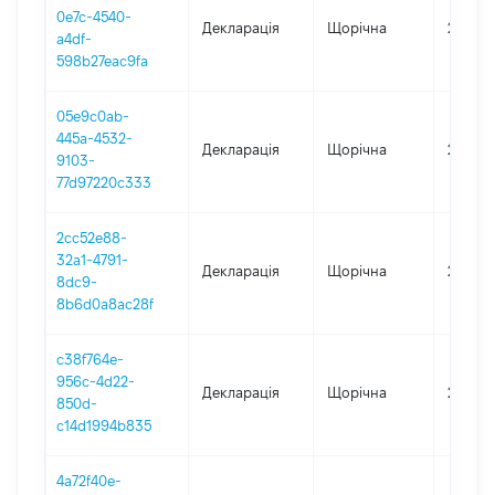
0e7c-4540-
Декларація
Щорічна
2019
a4df-
598b27eac9fa
05e9c0ab-
445a-4532-
Декларація
Щорічна
2018
9103-
77d97220c333
2cc52e88-
32a1-4791-
Декларація
Щорічна
2017
8dc9-
8b6d0a8ac28f
c38f764e-
956c-4d22-
Декларація
Щорічна
2016
850d-
c14d1994b835
4a72f40e-