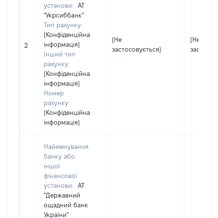
установи:
АТ
"Укрсиббанк"
Тип рахунку:
[Конфіденційна
[Не
[Не
інформація]
2
застосовується]
застосов
Інший тип
рахунку:
[Конфіденційна
інформація]
Номер
рахунку:
[Конфіденційна
інформація]
Найменування
банку або
іншої
фінансової
установи:
АТ
"Державний
ощадний банк
України"