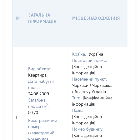
ДАТУ
НАБУ
ЗАГАЛЬНА
ПРАВ
№
МІСЦЕЗНАХОДЖЕННЯ
ІНФОРМАЦІЯ
ЗА
ОСТ
ГРО
ОЦІ
Країна:
Україна
Поштовий індекс:
[Конфіденційна
Вид об'єкта:
інформація]
Квартира
Населений пункт:
Дата набуття
Черкаси / Черкаська
права:
область / Україна
24.06.2009
Тип:
[Конфіденційна
Загальна
інформація]
2
площа (м
):
Назва:
50,70
[Конфіденційна
39364
1
Реєстраційний
інформація]
номер
Номер будинку:
(кадастровий
[Конфіденційна
номер для