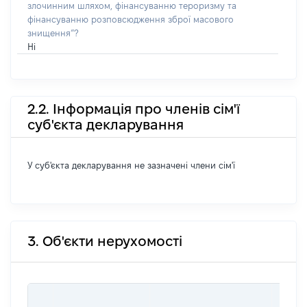
злочинним шляхом, фінансуванню тероризму та
фінансуванню розповсюдження зброї масового
знищення”?
Ні
2.2. Інформація про членів сім'ї
суб'єкта декларування
У суб'єкта декларування не зазначені члени сім'ї
3. Об'єкти нерухомості
ВАРТ