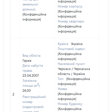
інформація]
земельної
Номер корпусу:
ділянки):
[Конфіденційна
[Конфіденційна
інформація]
інформація]
Номер квартири:
[Конфіденційна
інформація]
Країна:
Україна
Поштовий індекс:
[Конфіденційна
Вид об'єкта:
інформація]
Гараж
Населений пункт:
Дата набуття
Черкаси / Черкаська
права:
область / Україна
23.04.2007
Тип:
[Конфіденційна
Загальна
інформація]
2
площа (м
):
Назва:
24,00
[Конфіденційна
[Не ві
2
Реєстраційний
інформація]
номер
Номер будинку:
(кадастровий
[Конфіденційна
номер для