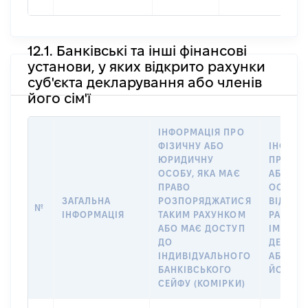
12.1. Банківські та інші фінансові
установи, у яких відкрито рахунки
суб'єкта декларування або членів
його сім'ї
ІНФОРМАЦІЯ ПРО
ФІЗИЧНУ АБО
ІНФОРМ
ЮРИДИЧНУ
ПРО ФІ
ОСОБУ, ЯКА МАЄ
АБО Ю
ПРАВО
ОСОБУ,
ЗАГАЛЬНА
РОЗПОРЯДЖАТИСЯ
ВІДКРИ
№
ІНФОРМАЦІЯ
ТАКИМ РАХУНКОМ
РАХУНО
АБО МАЄ ДОСТУП
ІМ’Я СУ
ДО
ДЕКЛАР
ІНДИВІДУАЛЬНОГО
АБО ЧЛ
БАНКІВСЬКОГО
ЙОГО СІ
СЕЙФУ (КОМІРКИ)