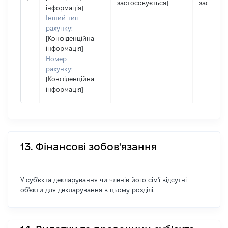
застосовується]
застосов
інформація]
Інший тип
рахунку:
[Конфіденційна
інформація]
Номер
рахунку:
[Конфіденційна
інформація]
13. Фінансові зобов'язання
У суб'єкта декларування чи членів його сім'ї відсутні
об'єкти для декларування в цьому розділі.