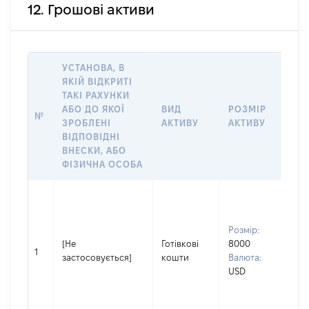
12. Грошові активи
УСТАНОВА, В
ЯКІЙ ВІДКРИТІ
ТАКІ РАХУНКИ
ІН
АБО ДО ЯКОЇ
ВИД
РОЗМІР
Щ
№
ЗРОБЛЕНІ
АКТИВУ
АКТИВУ
ПР
ВІДПОВІДНІ
ОБ
ВНЕСКИ, АБО
ФІЗИЧНА ОСОБА
Вла
Прі
До
Розмір:
Ім'я
[Не
Готівкові
8000
Ок
1
застосовується]
кошти
Валюта:
По 
USD
(за
ная
Ана