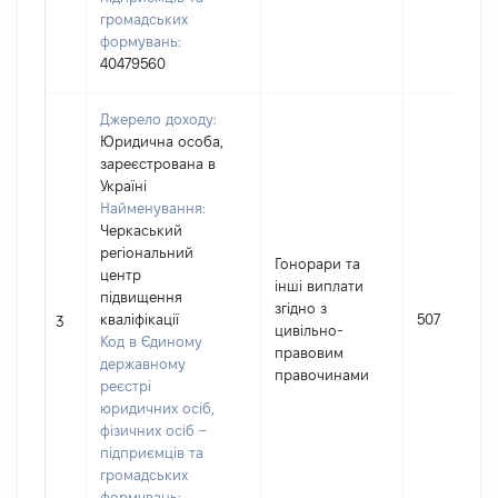
громадських
формувань:
40479560
Джерело доходу:
Юридична особа,
зареєстрована в
Україні
Найменування:
Черкаський
регіональний
Гонорари та
центр
інші виплати
підвищення
згідно з
кваліфікації
507
3
цивільно-
Код в Єдиному
правовим
державному
правочинами
реєстрі
юридичних осіб,
фізичних осіб –
підприємців та
громадських
формувань: