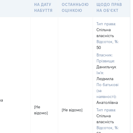
НА ДАТУ
ОСТАННЬОЮ
ЩОДО ПРАВ
НАБУТТЯ
ОЦІНКОЮ
НА ОБ'ЄКТ
Тип права:
Спільна
власність
Відсоток, %:
50
Власник:
Прізвище:
Данильчук
Ім'я:
Людмила
По батькові
(за
наявності):
на
Анатоліївна
[Не
[Не відомо]
Тип права:
відомо]
Спільна
власність
Відсоток, %: