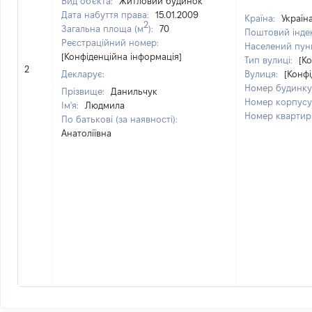
Вид об'єкта:
Житловий будинок
Дата набуття права:
15.01.2009
Країна:
Україн
2
Загальна площа (м
):
70
Поштовий інде
Реєстраційний номер:
Населений пун
[Конфіденційна інформація]
Тип вулиці:
[К
2
Декларує:
Вулиця:
[Конфі
Номер будинку
Прізвище:
Данильчук
Номер корпусу
Ім'я:
Людмила
Номер квартир
По батькові (за наявності):
Анатоліївна