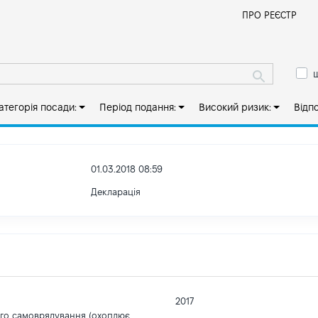
Й
ПРО РЕЄСТР
ш
атегорія посади:
Період подання:
Високий ризик:
Відп
01.03.2018 08:59
Декларація
2017
ого самоврядування (охоплює