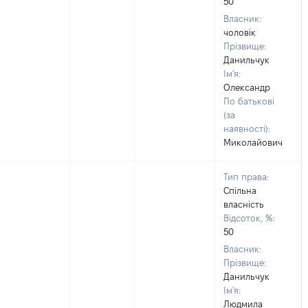
50
Власник:
чоловік
Прізвище:
Данильчук
Ім'я:
Олександр
По батькові
(за
наявності):
Миколайович
Тип права:
Спільна
власність
Відсоток, %:
50
Власник:
Прізвище:
Данильчук
Ім'я:
Людмила