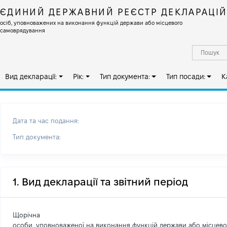
ЄДИНИЙ ДЕРЖАВНИЙ РЕЄСТР ДЕКЛАРАЦІ
осіб, уповноважених на виконання функцій держави або місцевого
самоврядування
Вид декларації:
Рік:
Тип документа:
Тип посади:
К
Дата та час подання:
Тип документа:
1. Вид декларації та звітний період
Щорічна
особи, уповноваженої на виконання функцій держави або місцев