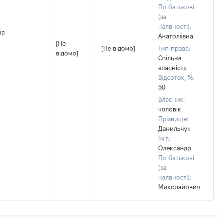
По батькові
(за
наявності):
на
Анатоліївна
[Не
[Не відомо]
Тип права:
відомо]
Спільна
власність
Відсоток, %:
50
Власник:
чоловік
Прізвище:
Данильчук
Ім'я:
Олександр
По батькові
(за
наявності):
Миколайович