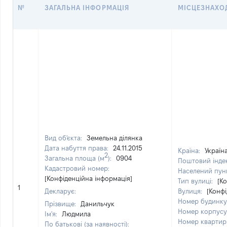
№
ЗАГАЛЬНА ІНФОРМАЦІЯ
МІСЦЕЗНАХО
Вид об'єкта:
Земельна ділянка
Дата набуття права:
24.11.2015
Країна:
Україн
2
Загальна площа (м
):
0904
Поштовий інде
Кадастровий номер:
Населений пун
[Конфіденційна інформація]
Тип вулиці:
[К
1
Декларує:
Вулиця:
[Конфі
Номер будинку
Прізвище:
Данильчук
Номер корпусу
Ім'я:
Людмила
Номер квартир
По батькові (за наявності):