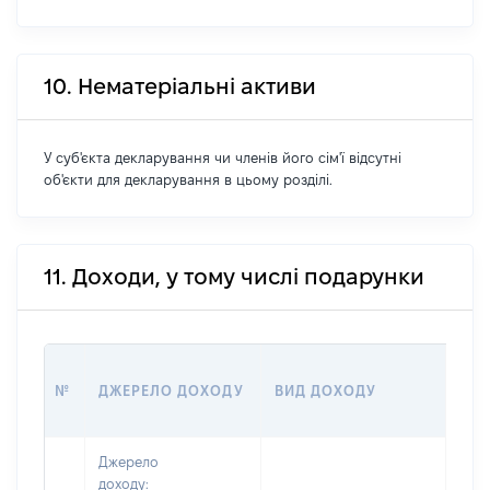
10. Нематеріальні активи
У суб'єкта декларування чи членів його сім'ї відсутні
об'єкти для декларування в цьому розділі.
11. Доходи, у тому числі подарунки
РОЗ
№
ДЖЕРЕЛО ДОХОДУ
ВИД ДОХОДУ
(ВА
Джерело
доходу: