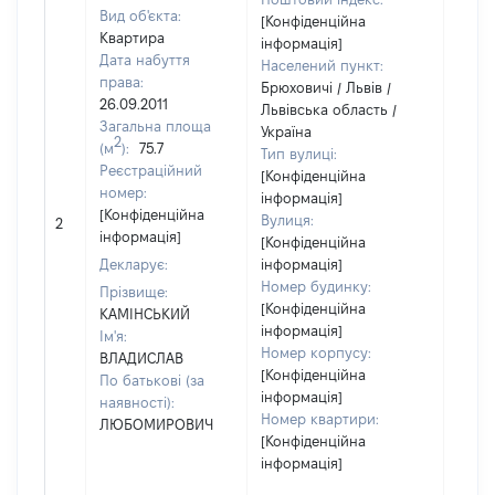
Вид об'єкта:
[Конфіденційна
Квартира
інформація]
Дата набуття
Населений пункт:
права:
Брюховичі / Львів /
26.09.2011
Львівська область /
Загальна площа
Україна
2
(м
):
75.7
Тип вулиці:
Реєстраційний
[Конфіденційна
номер:
інформація]
[Конфіденційна
Вулиця:
2
7482
інформація]
[Конфіденційна
Декларує:
інформація]
Номер будинку:
Прізвище:
[Конфіденційна
КАМІНСЬКИЙ
інформація]
Ім'я:
Номер корпусу:
ВЛАДИСЛАВ
[Конфіденційна
По батькові (за
інформація]
наявності):
Номер квартири:
ЛЮБОМИРОВИЧ
[Конфіденційна
інформація]