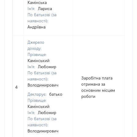
Камінська
Ім'я:
Лариса
По батькові (за
наявності):
Андріївна
Джерело
доходу:
Прізвище:
Камінський
Ім'я:
Любомир
По батькові (за
Заробітна плата
наявності):
отримана за
Володимирович
4
2
основним місцем
Декларує:
батько
роботи
Прізвище:
Камінський
Ім'я:
Любомир
По батькові (за
наявності):
Володимирович