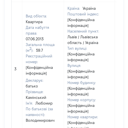
Країна:
Україна
Поштовий індекс:
Вид об'єкта:
[Конфіденційна
Квартира
інформація]
Дата набуття
Населений пункт:
права:
Львів / Львівська
07.06.2013
область / Україна
Загальна площа
Тип вулиці:
2
(м
):
59.7
[Конфіденційна
Реєстраційний
інформація]
номер:
Вулиця:
[Конфіденційна
3
2113
[Конфіденційна
інформація]
інформація]
Декларує:
Номер будинку:
батько
[Конфіденційна
Прізвище:
інформація]
Камінський
Номер корпусу:
Ім'я:
Любомир
[Конфіденційна
По батькові (за
інформація]
наявності):
Номер квартири:
Володимирович
[Конфіденційна