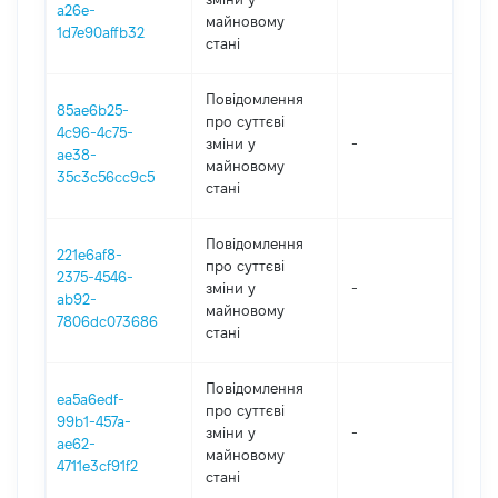
a26e-
майновому
1d7e90affb32
стані
Повідомлення
85ae6b25-
про суттєві
4c96-4c75-
зміни y
-
2
ae38-
майновому
35c3c56cc9c5
стані
Повідомлення
221e6af8-
про суттєві
2375-4546-
зміни y
-
2
ab92-
майновому
7806dc073686
стані
Повідомлення
ea5a6edf-
про суттєві
99b1-457a-
зміни y
-
2
ae62-
майновому
4711e3cf91f2
стані