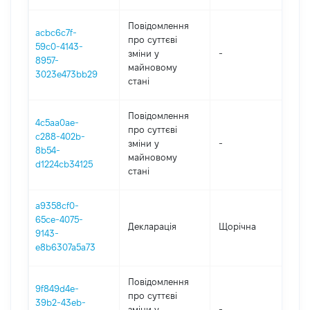
Повідомлення
acbc6c7f-
про суттєві
59c0-4143-
зміни y
-
2
8957-
майновому
3023e473bb29
стані
Повідомлення
4c5aa0ae-
про суттєві
c288-402b-
зміни y
-
2
8b54-
майновому
d1224cb34125
стані
a9358cf0-
65ce-4075-
Декларація
Щорічна
2
9143-
e8b6307a5a73
Повідомлення
9f849d4e-
про суттєві
39b2-43eb-
зміни y
-
2