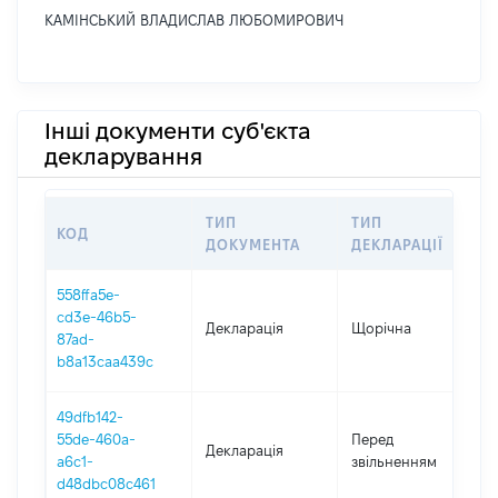
КАМІНСЬКИЙ ВЛАДИСЛАВ ЛЮБОМИРОВИЧ
Інші документи суб'єкта
декларування
ТИП
ТИП
КОД
П
ДОКУМЕНТА
ДЕКЛАРАЦІЇ
558ffa5e-
cd3e-46b5-
Декларація
Щорічна
2
87ad-
b8a13caa439c
49dfb142-
0
55de-460a-
Перед
Декларація
-
a6c1-
звільненням
24
d48dbc08c461