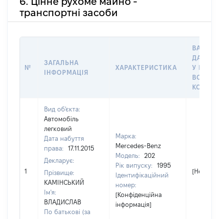
6. Цінне рухоме майно -
транспортні засоби
ВАРТІС
ДАТУ Н
ЗАГАЛЬНА
№
ХАРАКТЕРИСТИКА
У ВЛАС
ІНФОРМАЦІЯ
ВОЛОДІ
КОРИС
Вид об'єкта:
Автомобіль
легковий
Марка:
Дата набуття
Mercedes-Benz
права:
17.11.2015
Модель:
202
Декларує:
Рік випуску:
1995
1
[Не відо
Прізвище:
Ідентифікаційний
КАМІНСЬКИЙ
номер:
Ім'я:
[Конфіденційна
ВЛАДИСЛАВ
інформація]
По батькові (за