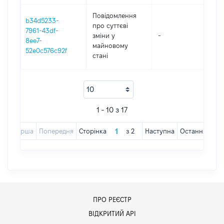
Повідомлення
b34d5233-
про суттєві
7961-43df-
зміни y
-
2
8ee7-
майновому
52e0c576c92f
стані
1 - 10 з 17
Перша
Попередня
Сторінка
з
2
Наступна
Остання
ПРО РЕЄСТР
ВІДКРИТИЙ АРІ