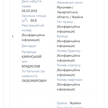
Дата набуття
Населений пункт:
права:
Мукачеве /
05.03.2012
Закарпатська
Загальна площа
область / Україна
2
(м
):
50.8
Тип вулиці:
Реєстраційний
[Конфіденційна
номер:
інформація]
[Конфіденційна
Вулиця:
1
1676
інформація]
[Конфіденційна
Декларує:
інформація]
Номер будинку:
Прізвище:
[Конфіденційна
КАМІНСЬКИЙ
інформація]
Ім'я:
Номер корпусу:
ВЛАДИСЛАВ
[Конфіденційна
По батькові (за
інформація]
наявності):
Номер квартири:
ЛЮБОМИРОВИЧ
[Конфіденційна
інформація]
Країна:
Україна
Поштовий індекс: