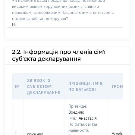
Чи належить Ваша посада до посад, пов'язаних з
високим рівнем корупційних ризиків, згідно з
переліком, затвердженим Національним агентством з
питань запобігання корупції?
Ні
2.2. Інформація про членів сім'ї
суб'єкта декларування
ЗВ'ЯЗОК ІЗ
ПРІЗВИЩЕ, ІМ'Я,
№
СУБ'ЄКТОМ
ГРОМАДЯН
ПО БАТЬКОВІ
ДЕКЛАРУВАННЯ
Прізвище:
Воєдило
Ім'я:
Анастасія
По батькові (за
наявності):
1
дружина
Україна