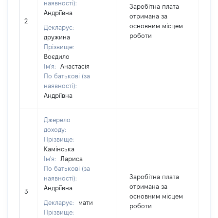
наявності):
Заробітна плата
Андріївна
отримана за
2
3
основним місцем
Декларує:
роботи
дружина
Прізвище:
Воєдило
Ім'я:
Анастасія
По батькові (за
наявності):
Андріївна
Джерело
доходу:
Прізвище:
Камінська
Ім'я:
Лариса
По батькові (за
Заробітна плата
наявності):
отримана за
Андріївна
3
3
основним місцем
Декларує:
мати
роботи
Прізвище: