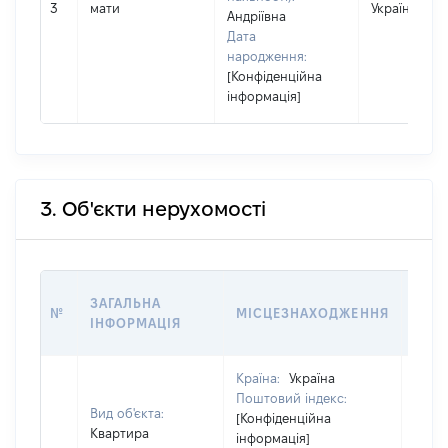
3
мати
Україна
Андріївна
Дата
народження:
[Конфіденційна
інформація]
3. Об'єкти нерухомості
ВАРТ
ЗАГАЛЬНА
№
МІСЦЕЗНАХОДЖЕННЯ
НА Д
ІНФОРМАЦІЯ
НАБ
Країна:
Україна
Поштовий індекс:
Вид об'єкта:
[Конфіденційна
Квартира
інформація]