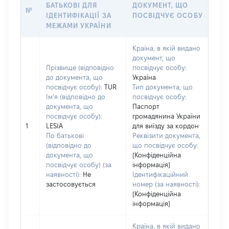
БАТЬКОВІ ДЛЯ
ДОКУМЕНТ, ЩО
№
ІДЕНТИФІКАЦІЇ ЗА
ПОСВІДЧУЄ ОСОБУ
МЕЖАМИ УКРАЇНИ
Країна, в якій видано
документ, що
Прізвище (відповідно
посвідчує особу:
до документа, що
Україна
посвідчує особу):
TUR
Тип документа, що
Ім’я (відповідно до
посвідчує особу:
документа, що
Паспорт
посвідчує особу):
громадянина України
1
LESIA
для виїзду за кордон
По батькові
Реквізити документа,
(відповідно до
що посвідчує особу:
документа, що
[Конфіденційна
посвідчує особу) (за
інформація]
наявності):
Не
Ідентифікаційний
застосовується
номер (за наявності):
[Конфіденційна
інформація]
Країна, в якій видано