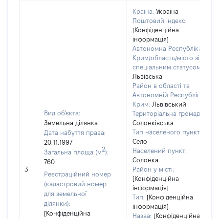
Країна:
Україна
Поштовий індекс:
[Конфіденційна
інформація]
Автономна Республіка
Крим/область/місто зі
спеціальним статусом:
Львівська
Район в області та
Автономній Республіці
Крим:
Львівський
Вид об'єкта:
Територіальна громада:
Земельна ділянка
Солонківська
Тип населеного пункту:
Дата набуття права:
Село
20.11.1997
2
Населений пункт:
Загальна площа (м
):
Солонка
760
3
Район у місті:
Реєстраційний номер
[Конфіденційна
(кадастровий номер
інформація]
для земельної
Тип:
[Конфіденційна
ділянки):
інформація]
[Конфіденційна
Назва:
[Конфіденційна