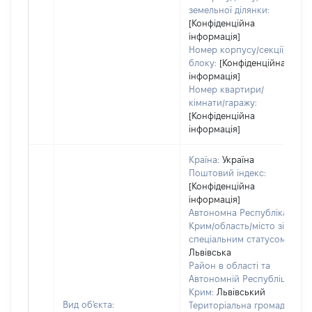
земельної ділянки:
[Конфіденційна
інформація]
Номер корпусу/секції/
блоку:
[Конфіденційна
інформація]
Номер квартири/
кімнати/гаражу:
[Конфіденційна
інформація]
Країна:
Україна
Поштовий індекс:
[Конфіденційна
інформація]
Автономна Республіка
Крим/область/місто зі
спеціальним статусом:
Львівська
Район в області та
Автономній Республіці
Крим:
Львівський
Вид об'єкта:
Територіальна громада: