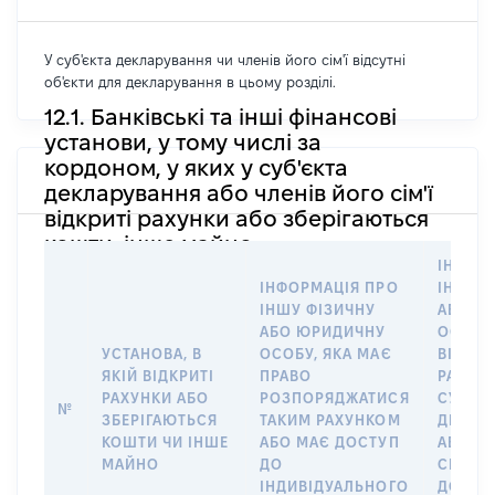
У суб'єкта декларування чи членів його сім'ї відсутні
об'єкти для декларування в цьому розділі.
12.1. Банківські та інші фінансові
установи, у тому числі за
кордоном, у яких у суб'єкта
декларування або членів його сім'ї
відкриті рахунки або зберігаються
кошти, інше майно
ІНФОР
ІНФОРМАЦІЯ ПРО
ІНШУ 
ІНШУ ФІЗИЧНУ
АБО Ю
АБО ЮРИДИЧНУ
ОСОБУ,
УСТАНОВА, В
ОСОБУ, ЯКА МАЄ
ВІДКР
ЯКІЙ ВІДКРИТІ
ПРАВО
РАХУНО
РАХУНКИ АБО
РОЗПОРЯДЖАТИСЯ
СУБ’ЄК
№
ЗБЕРІГАЮТЬСЯ
ТАКИМ РАХУНКОМ
ДЕКЛА
КОШТИ ЧИ ІНШЕ
АБО МАЄ ДОСТУП
АБО ЧЛ
МАЙНО
ДО
СІМ’Ї 
ІНДИВІДУАЛЬНОГО
ДОГОВ