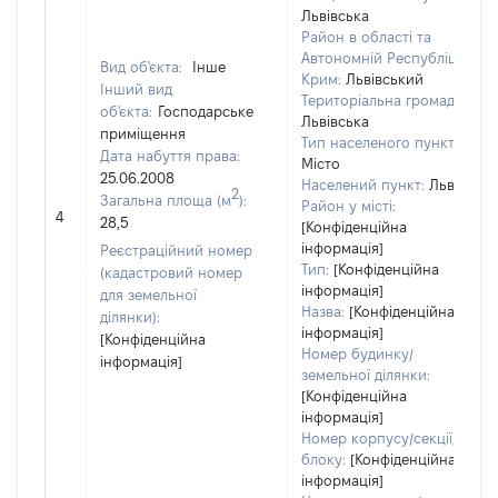
Львівська
Район в області та
Автономній Республіці
Вид об'єкта:
Інше
Крим:
Львівський
Інший вид
Територіальна громада:
об'єкта:
Господарське
Львівська
приміщення
Тип населеного пункту:
Дата набуття права:
Місто
25.06.2008
Населений пункт:
Львів
2
Загальна площа (м
):
Район у місті:
4
28,5
[Конфіденційна
інформація]
Реєстраційний номер
Тип:
[Конфіденційна
(кадастровий номер
інформація]
для земельної
Назва:
[Конфіденційна
ділянки):
інформація]
[Конфіденційна
Номер будинку/
інформація]
земельної ділянки:
[Конфіденційна
інформація]
Номер корпусу/секції/
блоку:
[Конфіденційна
інформація]