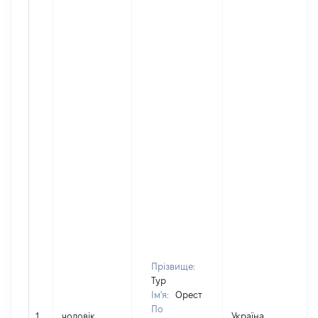
Прізвище:
Тур
Ім'я:
Орест
По
1
чоловік
Україна
Д