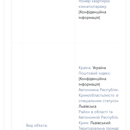
Номер квартири/
кімнати/гаражу:
[Конфіденційна
інформація]
Країна:
Україна
Поштовий індекс:
[Конфіденційна
інформація]
Автономна Республіка
Крим/область/місто зі
спеціальним статусом:
Львівська
Район в області та
Автономній Республіці
Крим:
Львівський
Вид об'єкта:
Територіальна громада: