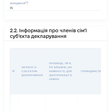
знищення"?
Ні
2.2. Інформація про членів сім'ї
суб'єкта декларування
П
І
Б
ПРІЗВИЩЕ, ІМʼЯ,
І
ЗВʼЯЗОК ІЗ
ПО БАТЬКОВІ (ЗА
№
СУБʼЄКТОМ
НАЯВНОСТІ) ДЛЯ
ГРОМАДЯНСТВО
У
ДЕКЛАРУВАННЯ
ІДЕНТИФІКАЦІЇ В
Д
УКРАЇНІ