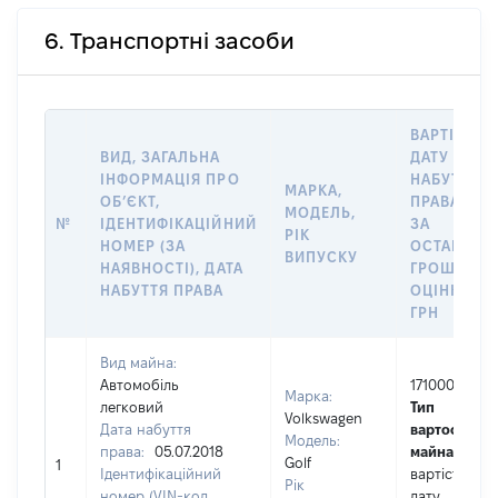
6. Транспортні засоби
ВАРТІСТЬ 
ВИД, ЗАГАЛЬНА
ДАТУ
ІНФОРМАЦІЯ ПРО
НАБУТТЯ
МАРКА,
ОБʼЄКТ,
ПРАВА АБО
МОДЕЛЬ,
№
ІДЕНТИФІКАЦІЙНИЙ
ЗА
РІК
НОМЕР (ЗА
ОСТАННЬ
ВИПУСКУ
НАЯВНОСТІ), ДАТА
ГРОШОВО
НАБУТТЯ ПРАВА
ОЦІНКОЮ,
ГРН
Вид майна:
Автомобіль
171000
Марка:
легковий
Тип
Volkswagen
Дата набуття
вартості
Модель:
права:
05.07.2018
майна:
це
Golf
1
Ідентифікаційний
вартість на
Рік
номер (VIN-код,
дату