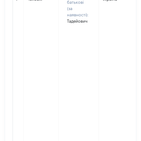
батькові
(за
наявності):
Тадейович