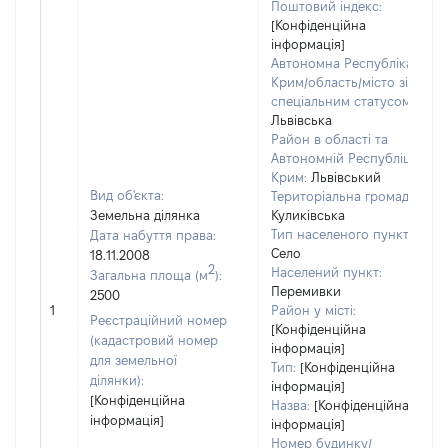
Поштовий індекс:
[Конфіденційна
інформація]
Автономна Республіка
Крим/область/місто зі
спеціальним статусом:
Львівська
Район в області та
Автономній Республіці
Крим:
Львівський
Вид об'єкта:
Територіальна громада:
Земельна ділянка
Куликівська
Тип населеного пункту:
Дата набуття права:
Село
18.11.2008
2
Населений пункт:
Загальна площа (м
):
Перемивки
2500
1
Район у місті:
Реєстраційний номер
[Конфіденційна
(кадастровий номер
інформація]
для земельної
Тип:
[Конфіденційна
ділянки):
інформація]
[Конфіденційна
Назва:
[Конфіденційна
інформація]
інформація]
Номер будинку/