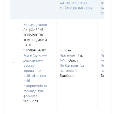
БАНКІВСЬКОГО
ІНДИВ
СЕЙФУ (КОМІРКИ)
БАНКІ
СЕЙФУ 
Найменування:
АКЦІОНЕРНЕ
ТОВАРИСТВО
КОМЕРЦІЙНИЙ
БАНК
"ПРИВАТБАНК"
чоловік
чоловік
Код в Єдиному
Прізвище:
Тур
Прізвищ
державному
Ім'я:
Орест
Ім'я:
Ор
1
реєстрі
По батькові (за
По батьк
юридичних
наявності):
наявност
осіб, фізичних
Тадейович
Тадейов
осіб –
підприємців та
громадських
формувань:
14360570