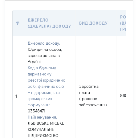
РОЗМІР
ДЖЕРЕЛО
№
ВИД ДОХОДУ
(ВАРТІС
(ДЖЕРЕЛА) ДОХОДУ
ГРН
Джерело доходу:
Юридична особа,
зареєстрована в
Україні
Код в Єдиному
державному
реєстрі юридичних
осіб, фізичних осіб
Заробітна
– підприємців та
плата
868012
1
громадських
(грошове
формувань:
забезпечення)
03348471
Найменування:
ЛЬВІВСЬКЕ МІСЬКЕ
КОМУНАЛЬНЕ
ПІДПРИЄМСТВО