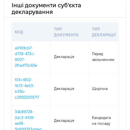
Інші документи суб'єкта
декларування
ТИП
ТИП
КОД
П
ДОКУМЕНТА
ДЕКЛАРАЦІЇ
a0169cb7-
0
d738-473c-
Перед
Декларація
-
9007-
звільненням
3
2ffadf70c65e
f03c1802-
1b73-4e03-
Декларація
Щорічна
2
b35b-
c29552939717
34b89728-
2dc3-4108-
Кандидата
Декларація
2
ae58-
на посаду
5b899793dded