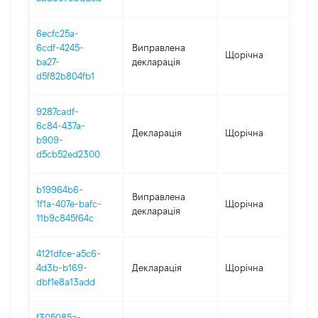
6ecfc25a-
6cdf-4245-
Виправлена
Щорічна
2
ba27-
декларація
d5f82b804fb1
9287cadf-
6c84-437a-
Декларація
Щорічна
2
b909-
d5cb52ed2300
b19964b6-
Виправлена
1f1a-407e-bafc-
Щорічна
2
декларація
11b9c845f64c
4121dfce-a5c6-
4d3b-b169-
Декларація
Щорічна
2
dbf1e8a13add
f305085a-