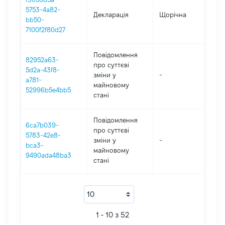
5753-4a82-
Декларація
Щорічна
2
bb50-
7100f2f80d27
Повідомлення
82952a63-
про суттєві
5d2a-43f8-
зміни y
-
2
a781-
майновому
52996b5e4bb5
стані
Повідомлення
6ca7b039-
про суттєві
5783-42e8-
зміни y
-
2
bca3-
майновому
9490ada48ba3
стані
1 - 10 з 52