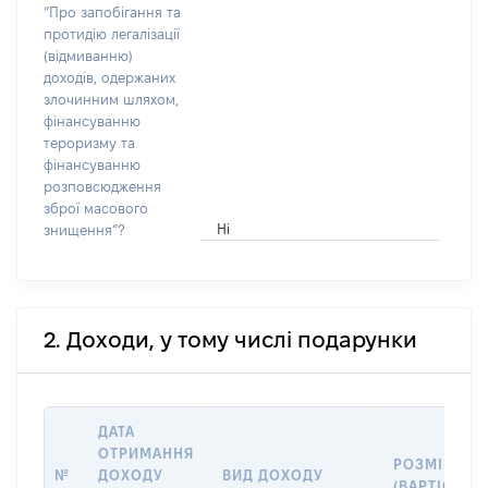
“Про запобігання та
протидію легалізації
(відмиванню)
доходів, одержаних
злочинним шляхом,
фінансуванню
тероризму та
фінансуванню
розповсюдження
зброї масового
Ні
знищення”?
2. Доходи, у тому числі подарунки
ДАТА
ОТРИМАННЯ
РОЗМІР
№
ДОХОДУ
ВИД ДОХОДУ
(ВАРТІСТЬ)