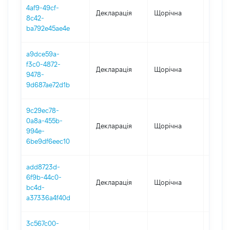
4af9-49cf-
Декларація
Щорічна
2020
8c42-
ba792e45ae4e
a9dce59a-
f3c0-4872-
Декларація
Щорічна
2019
9478-
9d687ae72d1b
9c29ec78-
0a8a-455b-
Декларація
Щорічна
2018
994e-
6be9df6eec10
add8723d-
6f9b-44c0-
Декларація
Щорічна
2017
bc4d-
a37336a4f40d
3c567c00-