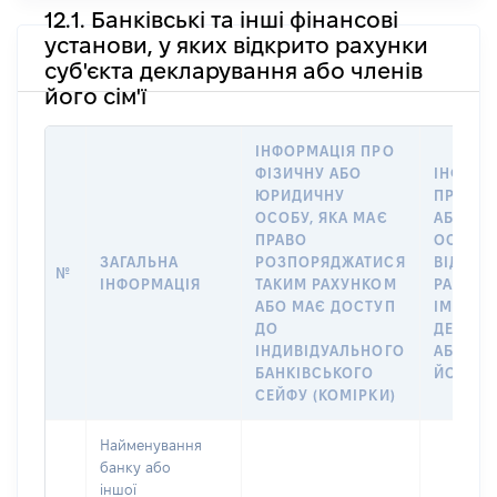
12.1. Банківські та інші фінансові
установи, у яких відкрито рахунки
суб'єкта декларування або членів
його сім'ї
ІНФОРМАЦІЯ ПРО
ФІЗИЧНУ АБО
ІНФОРМ
ЮРИДИЧНУ
ПРО ФІ
ОСОБУ, ЯКА МАЄ
АБО Ю
ПРАВО
ОСОБУ,
ЗАГАЛЬНА
РОЗПОРЯДЖАТИСЯ
ВІДКРИ
№
ІНФОРМАЦІЯ
ТАКИМ РАХУНКОМ
РАХУНО
АБО МАЄ ДОСТУП
ІМ’Я СУ
ДО
ДЕКЛАР
ІНДИВІДУАЛЬНОГО
АБО ЧЛ
БАНКІВСЬКОГО
ЙОГО СІ
СЕЙФУ (КОМІРКИ)
Найменування
банку або
іншої