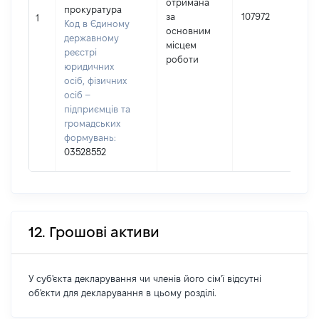
отримана
І
прокуратура
за
107972
1
Код в Єдиному
основним
(
державному
місцем
реєстрі
роботи
юридичних
осіб, фізичних
осіб –
підприємців та
громадських
формувань:
03528552
12. Грошові активи
У суб'єкта декларування чи членів його сім'ї відсутні
об'єкти для декларування в цьому розділі.