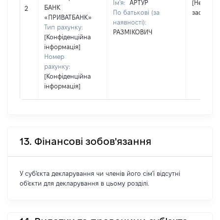
Ім'я:
АРТУР
[Не
БАНК
2
По батькові (за
застосов
«ПРИВАТБАНК»
наявності):
Тип рахунку:
РАЗМІКОВИЧ
[Конфіденційна
інформація]
Номер
рахунку:
[Конфіденційна
інформація]
13. Фінансові зобов'язання
У суб'єкта декларування чи членів його сім'ї відсутні
об'єкти для декларування в цьому розділі.