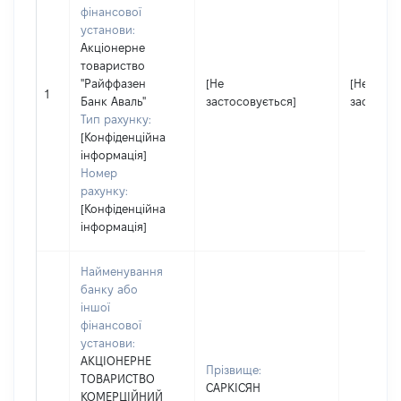
фінансової
установи:
Акціонерне
товариство
"Райффазен
[Не
[Не
1
Банк Аваль"
застосовується]
застосов
Тип рахунку:
[Конфіденційна
інформація]
Номер
рахунку:
[Конфіденційна
інформація]
Найменування
банку або
іншої
фінансової
установи:
АКЦІОНЕРНЕ
Прізвище:
ТОВАРИСТВО
САРКІСЯН
КОМЕРЦІЙНИЙ