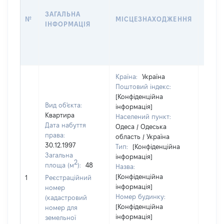
НАБУ
ЗАГАЛЬНА
ПРАВ
№
МІСЦЕЗНАХОДЖЕННЯ
ІНФОРМАЦІЯ
ЗА
ОСТ
ГРО
ОЦІ
Країна:
Україна
Поштовий індекс:
[Конфіденційна
Вид об'єкта:
інформація]
Квартира
Населений пункт:
Дата набуття
Одеса / Одеська
права:
область / Україна
30.12.1997
Тип:
[Конфіденційна
Загальна
інформація]
2
площа (м
):
48
Назва:
[Конфіденційна
[Не ві
1
Реєстраційний
інформація]
номер
Номер будинку:
(кадастровий
[Конфіденційна
номер для
інформація]
земельної