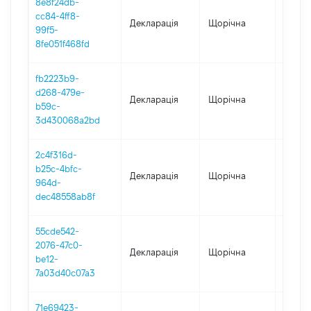
8e8f24db-
cc84-4ff8-
Декларація
Щорічна
2024
99f5-
8fe051f468fd
fb2223b9-
d268-479e-
Декларація
Щорічна
2023
b59c-
3d430068a2bd
2c4f316d-
b25c-4bfc-
Декларація
Щорічна
2022
964d-
dec48558ab8f
55cde542-
2076-47c0-
Декларація
Щорічна
2021
be12-
7a03d40c07a3
71e69423-