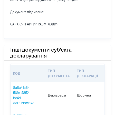
Документ підписано:
САРКІСЯН АРТУР РАЗМІКОВИЧ
Інші документи суб'єкта
декларування
ТИП
ТИП
КОД
ПЕРІ
ДОКУМЕНТА
ДЕКЛАРАЦІЇ
8a8a41a6-
56fe-4852-
Декларація
Щорічна
2025
be4d-
dd617d8ffc62