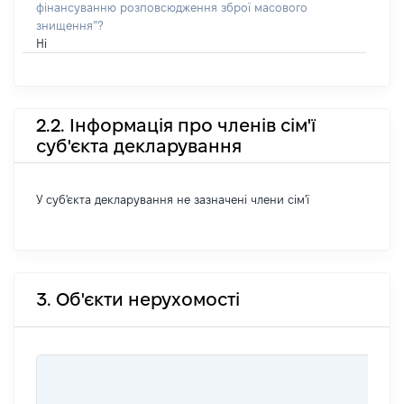
фінансуванню розповсюдження зброї масового
знищення”?
Ні
2.2. Інформація про членів сім'ї
суб'єкта декларування
У суб'єкта декларування не зазначені члени сім'ї
3. Об'єкти нерухомості
ВАРТ
ДАТУ