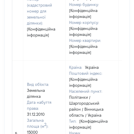
Номер будинку:
(кадастровий
[Конфіденційна
номер для
інформація]
земельної
Номер корпусу:
ділянки):
[Конфіденційна
[Конфіденційна
інформація]
інформація]
Номер квартири:
[Конфіденційна
інформація]
Країна:
Україна
Поштовий індекс:
[Конфіденційна
Вид об'єкта:
інформація]
Земельна
Населений пункт:
ділянка
Політанки /
Дата набуття
Шаргородський
права:
район / Вінницька
31.12.2010
область / Україна
Загальна
Тип:
[Конфіденційна
2
площа (м
):
інформація]
15000
Назва:
[Не ві
5