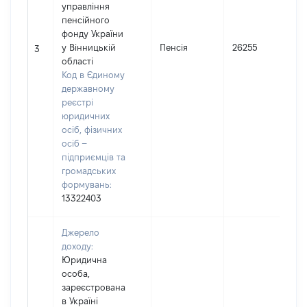
управління
пенсійного
фонду України
І
у Вінницькій
Пенсія
26255
3
області
(
Код в Єдиному
державному
реєстрі
юридичних
осіб, фізичних
осіб –
підприємців та
громадських
формувань:
13322403
Джерело
доходу:
Юридична
особа,
зареєстрована
в Україні