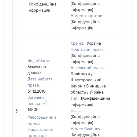
[Конфіденційна
[Конфіденційна
інформація]
інформація]
Номер квартири:
[Конфіденційна
інформація]
Країна:
Україна
Поштовий індекс:
[Конфіденційна
Вид об'єкта:
інформація]
Земельна
Населений пункт:
ділянка
Політанки /
Дата набуття
Шаргородський
права:
район / Вінницька
31.12.2010
область / Україна
Загальна
Тип:
[Конфіденційна
2
площа (м
):
інформація]
14800
Назва:
[Не ві
3
[Конфіденційна
Реєстраційний
інформація]
номер
Номер будинку:
(кадастровий
[Конфіденційна
номер для