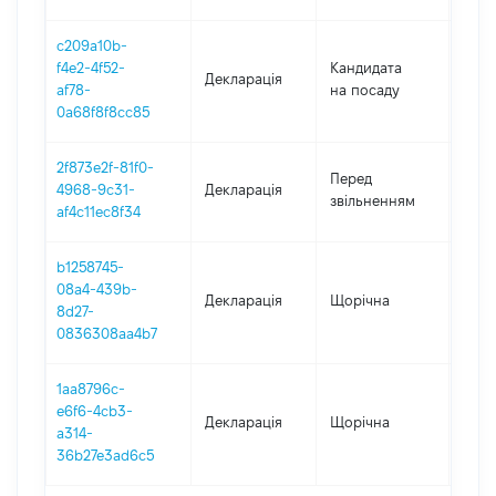
c209a10b-
f4e2-4f52-
Кандидата
Декларація
2020
af78-
на посаду
0a68f8f8cc85
2f873e2f-81f0-
01.0
Перед
4968-9c31-
Декларація
-
звільненням
af4c11ec8f34
02.1
b1258745-
08a4-439b-
Декларація
Щорічна
2019
8d27-
0836308aa4b7
1aa8796c-
e6f6-4cb3-
Декларація
Щорічна
2018
a314-
36b27e3ad6c5