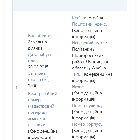
ОЦІ
Країна:
Україна
Поштовий індекс:
[Конфіденційна
Вид об'єкта:
інформація]
Земельна
Населений пункт:
ділянка
Політанки /
Дата набуття
Шаргородський
права:
район / Вінницька
26.08.2015
область / Україна
Загальна
Тип:
[Конфіденційна
2
площа (м
):
інформація]
2500
Назва:
[Не ві
1
[Конфіденційна
Реєстраційний
інформація]
номер
Номер будинку:
(кадастровий
[Конфіденційна
номер для
інформація]
земельної
Номер корпусу:
ділянки):
[Конфіденційна
[Конфіденційна
інформація]
інформація]