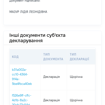
Документ підписано:
МАЗУР ЛІДІЯ ЛЕОНІДІВНА
Інші документи суб'єкта
декларування
ТИП
ТИП
КОД
ПЕР
ДОКУМЕНТА
ДЕКЛАРАЦІЇ
b31a002a-
cc10-4364-
Декларація
Щорічна
2025
914a-
5be4fbca40eb
f526e9ff-cffc-
4d1b-8a2c-
Декларація
Щорічна
2024
20cfc77a114d