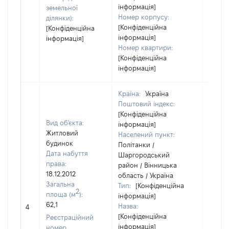
інформація]
земельної
Номер корпусу:
ділянки):
[Конфіденційна
[Конфіденційна
інформація]
інформація]
Номер квартири:
[Конфіденційна
інформація]
Країна:
Україна
Поштовий індекс:
[Конфіденційна
Вид об'єкта:
інформація]
Житловий
Населений пункт:
будинок
Політанки /
Дата набуття
Шаргородський
права:
район / Вінницька
18.12.2012
область / Україна
Загальна
Тип:
[Конфіденційна
2
площа (м
):
інформація]
62,1
Назва:
[Не ві
4
[Конфіденційна
Реєстраційний
інформація]
номер