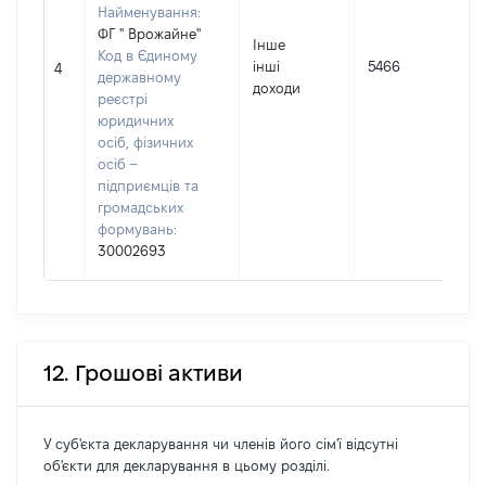
Найменування:
ФГ " Врожайне"
Інше
І
Код в Єдиному
інші
5466
4
державному
доходи
(
реєстрі
юридичних
осіб, фізичних
осіб –
підприємців та
громадських
формувань:
30002693
12. Грошові активи
У суб'єкта декларування чи членів його сім'ї відсутні
об'єкти для декларування в цьому розділі.