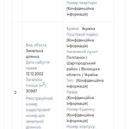
Номер квартири:
[Конфіденційна
інформація]
Країна:
Україна
Поштовий індекс:
[Конфіденційна
Вид об'єкта:
інформація]
Земельна
Населений пункт:
ділянка
Політанки /
Дата набуття
Шаргородський
права:
район / Вінницька
12.12.2002
область / Україна
Загальна
Тип:
[Конфіденційна
2
площа (м
):
інформація]
30997
Назва:
[Не ві
2
[Конфіденційна
Реєстраційний
інформація]
номер
Номер будинку:
(кадастровий
[Конфіденційна
номер для
інформація]
земельної
Номер корпусу:
ділянки):