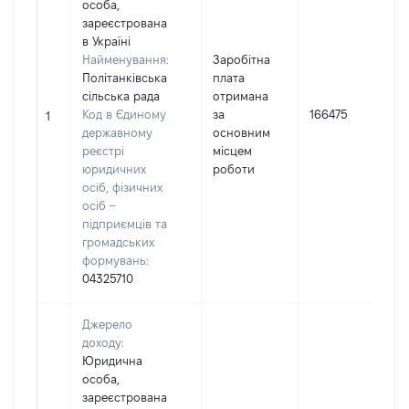
особа,
зареєстрована
в Україні
Найменування:
Заробітна
Політанківська
плата
сільська рада
отримана
І
Код в Єдиному
за
166475
1
державному
основним
(
реєстрі
місцем
юридичних
роботи
осіб, фізичних
осіб –
підприємців та
громадських
формувань:
04325710
Джерело
доходу:
Юридична
особа,
зареєстрована