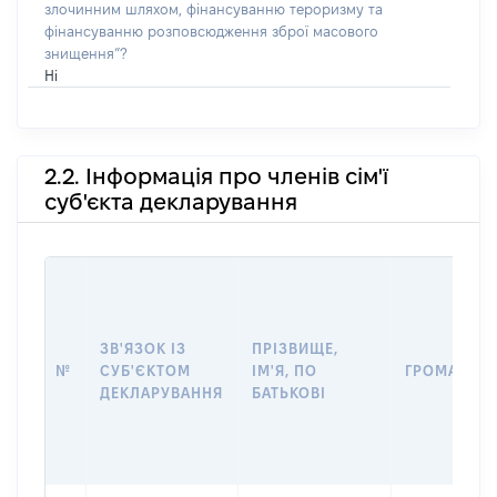
злочинним шляхом, фінансуванню тероризму та
фінансуванню розповсюдження зброї масового
знищення”?
Ні
2.2. Інформація про членів сім'ї
суб'єкта декларування
ЗВ'ЯЗОК ІЗ
ПРІЗВИЩЕ,
№
СУБ'ЄКТОМ
ІМ'Я, ПО
ГРОМАДЯН
ДЕКЛАРУВАННЯ
БАТЬКОВІ