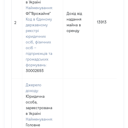
в Україні
Найменування:
ФГ"Врожайне"
Дохід від
І
Код в Єдиному
надання
13913
2
державному
майна в
(
реєстрі
оренду
юридичних
осіб, фізичних
осіб –
підприємців та
громадських
формувань:
30002693
Джерело
доходу:
Юридична
особа,
зареєстрована
в Україні
Найменування:
Головне