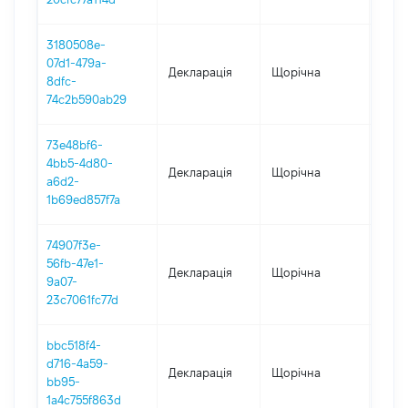
3180508e-
07d1-479a-
Декларація
Щорічна
2023
8dfc-
74c2b590ab29
73e48bf6-
4bb5-4d80-
Декларація
Щорічна
2022
a6d2-
1b69ed857f7a
74907f3e-
56fb-47e1-
Декларація
Щорічна
2021
9a07-
23c7061fc77d
bbc518f4-
d716-4a59-
Декларація
Щорічна
2020
bb95-
1a4c755f863d