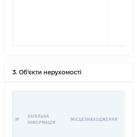
3. Об'єкти нерухомості
ВАРТ
ДАТУ
НАБУ
ЗАГАЛЬНА
ПРАВ
№
МІСЦЕЗНАХОДЖЕННЯ
ІНФОРМАЦІЯ
ЗА
ОСТ
ГРО