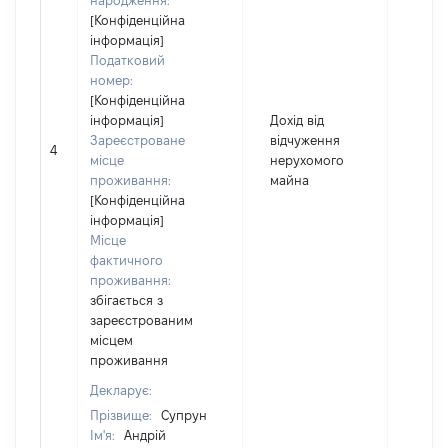
народження:
[Конфіденційна
інформація]
Податковий
номер:
[Конфіденційна
інформація]
Дохід від
Зареєстроване
відчуження
4
1300
місце
нерухомого
проживання:
майна
[Конфіденційна
інформація]
Місце
фактичного
проживання:
збігається з
зареєстрованим
місцем
проживання
Декларує:
Прізвище:
Супрун
Ім'я:
Андрій