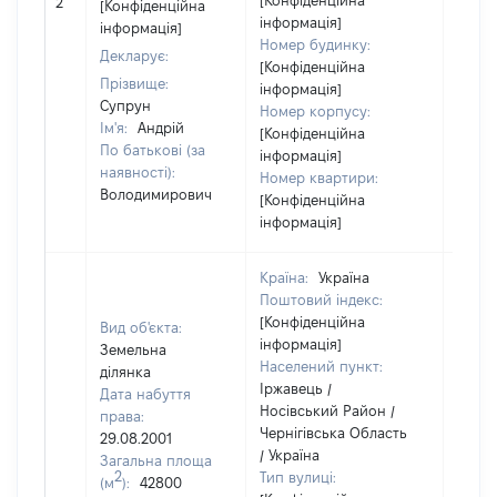
[Конфіденційна
2
14516
[Конфіденційна
інформація]
інформація]
Номер будинку:
Декларує:
[Конфіденційна
Прізвище:
інформація]
Супрун
Номер корпусу:
Ім'я:
Андрій
[Конфіденційна
По батькові (за
інформація]
наявності):
Номер квартири:
Володимирович
[Конфіденційна
інформація]
Країна:
Україна
Поштовий індекс:
[Конфіденційна
Вид об'єкта:
інформація]
Земельна
Населений пункт:
ділянка
Іржавець /
Дата набуття
Носівський Район /
права:
Чернігівська Область
29.08.2001
/ Україна
Загальна площа
2
Тип вулиці:
(м
):
42800