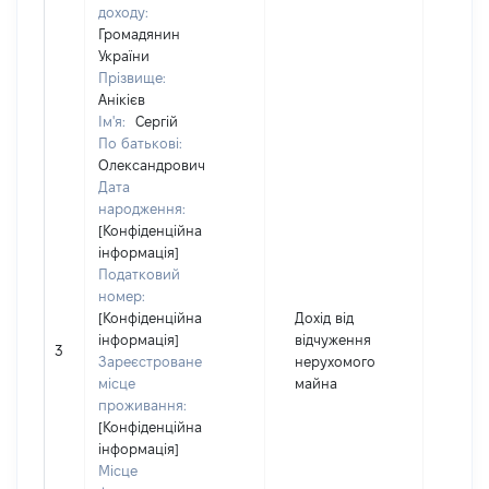
доходу:
Громадянин
України
Прізвище:
Анікієв
Ім'я:
Сергій
По батькові:
Олександрович
Дата
народження:
[Конфіденційна
інформація]
Податковий
номер:
[Конфіденційна
Дохід від
інформація]
відчуження
3
2669
Зареєстроване
нерухомого
місце
майна
проживання:
[Конфіденційна
інформація]
Місце