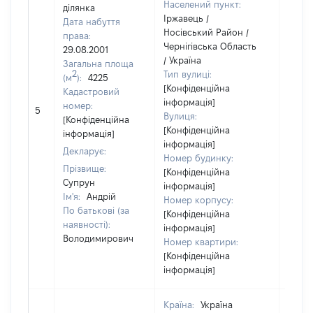
Населений пункт:
ділянка
Іржавець /
Дата набуття
Носівський Район /
права:
Чернігівська Область
29.08.2001
/ Україна
Загальна площа
2
Тип вулиці:
(м
):
4225
[Конфіденційна
Кадастровий
інформація]
[Не
номер:
5
Вулиця:
відом
[Конфіденційна
[Конфіденційна
інформація]
інформація]
Декларує:
Номер будинку:
Прізвище:
[Конфіденційна
Супрун
інформація]
Ім'я:
Андрій
Номер корпусу:
По батькові (за
[Конфіденційна
наявності):
інформація]
Володимирович
Номер квартири:
[Конфіденційна
інформація]
Країна:
Україна