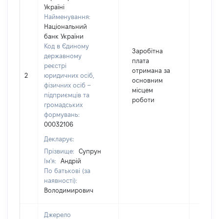
Україні
Найменування:
Національний
банк України
Код в Єдиному
Заробітна
державному
плата
реєстрі
отримана за
2
юридичних осіб,
4996
основним
фізичних осіб –
місцем
підприємців та
роботи
громадських
формувань:
00032106
Декларує:
Прізвище:
Супрун
Ім'я:
Андрій
По батькові (за
наявності):
Володимирович
Джерело