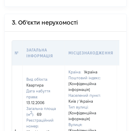
3. Об'єкти нерухомості
ВАРТ
ЗАГАЛЬНА
№
МІСЦЕЗНАХОДЖЕННЯ
НА Д
ІНФОРМАЦІЯ
НАБУ
Країна:
Україна
Поштовий індекс:
Вид об'єкта:
[Конфіденційна
Квартира
інформація]
Дата набуття
Населений пункт:
права:
Київ / Україна
13.12.2006
Тип вулиці:
Загальна площа
2
[Конфіденційна
(м
):
69
інформація]
Реєстраційний
Вулиця:
номер:
[Конфіденційна