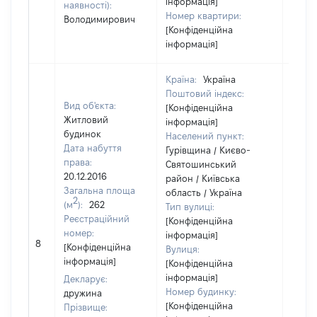
інформація]
наявності):
Номер квартири:
Володимирович
[Конфіденційна
інформація]
Країна:
Україна
Поштовий індекс:
Вид об'єкта:
[Конфіденційна
Житловий
інформація]
будинок
Населений пункт:
Дата набуття
Гурівщина / Києво-
права:
Святошинський
20.12.2016
район / Київська
Загальна площа
область / Україна
2
(м
):
262
Тип вулиці:
Реєстраційний
[Конфіденційна
номер:
інформація]
[Не
8
[Конфіденційна
Вулиця:
відом
інформація]
[Конфіденційна
інформація]
Декларує:
Номер будинку:
дружина
[Конфіденційна
Прізвище: