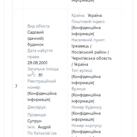
інформація]
Країна:
Україна
Поштовий індекс:
Вид об'єкта:
[Конфіденційна
Садовий
інформація]
(дачний)
Населений пункт:
будинок
Іржавець /
Дата набуття
Носівський район /
права:
Чернігівська область
29.08.2001
/ Україна
Загальна площа
Тип вулиці:
2
(м
):
81
[Конфіденційна
Реєстраційний
інформація]
7
16257
номер:
Вулиця:
[Конфіденційна
[Конфіденційна
інформація]
інформація]
Декларує:
Номер будинку:
[Конфіденційна
Прізвище:
інформація]
Супрун
Номер корпусу:
Ім'я:
Андрій
[Конфіденційна
По батькові (за