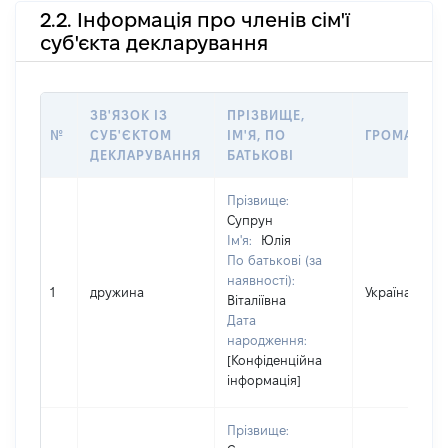
2.2. Інформація про членів сім'ї
суб'єкта декларування
ЗВ'ЯЗОК ІЗ
ПРІЗВИЩЕ,
№
СУБ'ЄКТОМ
ІМ'Я, ПО
ГРОМАДЯН
ДЕКЛАРУВАННЯ
БАТЬКОВІ
Прізвище:
Супрун
Ім'я:
Юлія
По батькові (за
наявності):
1
дружина
Україна
Віталіївна
Дата
народження:
[Конфіденційна
інформація]
Прізвище: