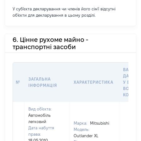
У суб'єкта декларування чи членів його сім'ї відсутні
об'єкти для декларування в цьому розділі.
6. Цінне рухоме майно -
транспортні засоби
ВАРТІС
ДАТУ Н
ЗАГАЛЬНА
№
ХАРАКТЕРИСТИКА
У ВЛАСН
ІНФОРМАЦІЯ
ВОЛОДІ
КОРИСТ
Вид об'єкта:
Автомобіль
легковий
Марка:
Mitsubishi
Дата набуття
Модель:
права:
Outlander XL
18.05.2010