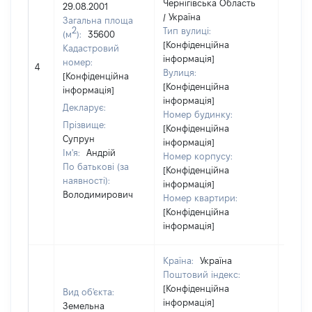
Чернігівська Область
29.08.2001
/ Україна
Загальна площа
2
Тип вулиці:
(м
):
35600
[Конфіденційна
Кадастровий
інформація]
номер:
4
15981
Вулиця:
[Конфіденційна
[Конфіденційна
інформація]
інформація]
Декларує:
Номер будинку:
Прізвище:
[Конфіденційна
Супрун
інформація]
Ім'я:
Андрій
Номер корпусу:
По батькові (за
[Конфіденційна
наявності):
інформація]
Володимирович
Номер квартири:
[Конфіденційна
інформація]
Країна:
Україна
Поштовий індекс:
[Конфіденційна
Вид об'єкта:
інформація]
Земельна