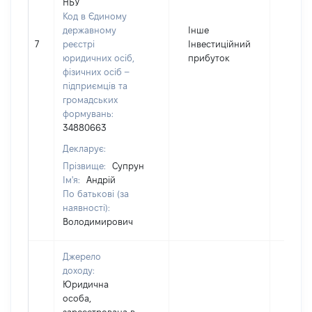
НБУ
Код в Єдиному
державному
Інше
7
реєстрі
Інвестиційний
1531
юридичних осіб,
прибуток
фізичних осіб –
підприємців та
громадських
формувань:
34880663
Декларує:
Прізвище:
Супрун
Ім'я:
Андрій
По батькові (за
наявності):
Володимирович
Джерело
доходу:
Юридична
особа,