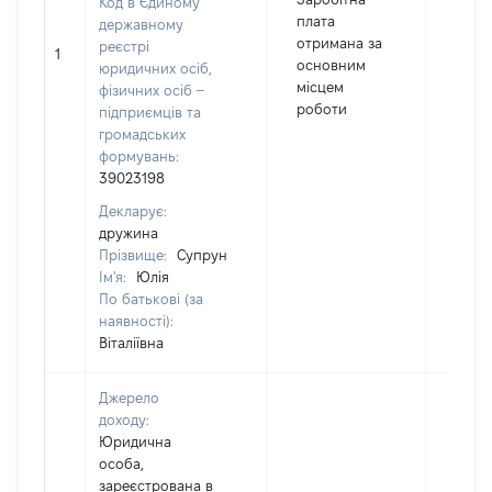
Код в Єдиному
плата
державному
отримана за
реєстрі
1
9793
основним
юридичних осіб,
місцем
фізичних осіб –
роботи
підприємців та
громадських
формувань:
39023198
Декларує:
дружина
Прізвище:
Супрун
Ім'я:
Юлія
По батькові (за
наявності):
Віталіївна
Джерело
доходу:
Юридична
особа,
зареєстрована в