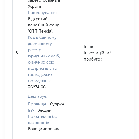
зареєстрована в
Україні
Найменування:
Відкритий
пенсійний фонд
"ОТП Пенсія";
Код в Єдиному
державному
Інше
реєстрі
8
Інвестиційний
6304
юридичних осіб,
прибуток
фізичних осіб –
підприємців та
громадських
формувань:
36274196
Декларує:
Прізвище:
Супрун
Ім'я:
Андрій
По батькові (за
наявності):
Володимирович