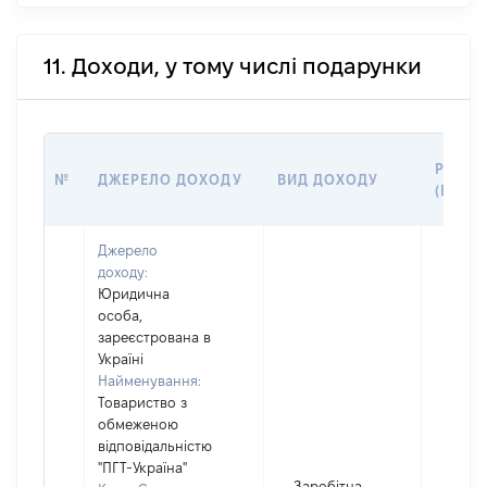
11. Доходи, у тому числі подарунки
РОЗМІ
№
ДЖЕРЕЛО ДОХОДУ
ВИД ДОХОДУ
(ВАРТІ
Джерело
доходу:
Юридична
особа,
зареєстрована в
Україні
Найменування:
Товариство з
обмеженою
відповідальністю
"ПГТ-Україна"
Заробітна