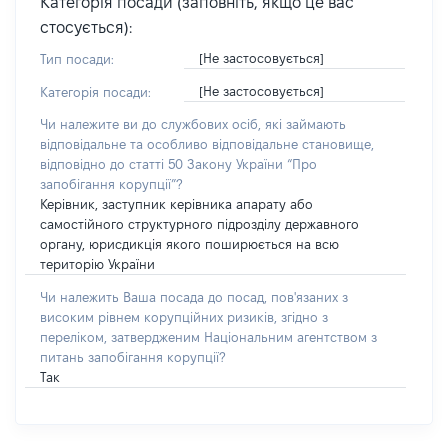
Категорія посади (заповніть, якщо це вас
стосується):
[Не застосовується]
Тип посади:
[Не застосовується]
Категорія посади:
Чи належите ви до службових осіб, які займають
відповідальне та особливо відповідальне становище,
відповідно до статті 50 Закону України “Про
запобігання корупції”?
Керівник, заступник керівника апарату або
самостійного структурного підрозділу державного
органу, юрисдикція якого поширюється на всю
територію України
Чи належить Ваша посада до посад, пов'язаних з
високим рівнем корупційних ризиків, згідно з
переліком, затвердженим Національним агентством з
питань запобігання корупції?
Так