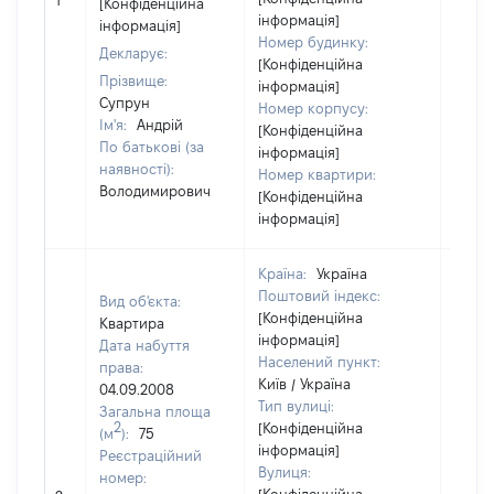
1
2833
[Конфіденційна
інформація]
інформація]
Номер будинку:
Декларує:
[Конфіденційна
Прізвище:
інформація]
Супрун
Номер корпусу:
Ім'я:
Андрій
[Конфіденційна
По батькові (за
інформація]
наявності):
Номер квартири:
Володимирович
[Конфіденційна
інформація]
Країна:
Україна
Поштовий індекс:
Вид об'єкта:
[Конфіденційна
Квартира
інформація]
Дата набуття
Населений пункт:
права:
Київ / Україна
04.09.2008
Тип вулиці:
Загальна площа
2
[Конфіденційна
(м
):
75
інформація]
Реєстраційний
Вулиця:
номер: