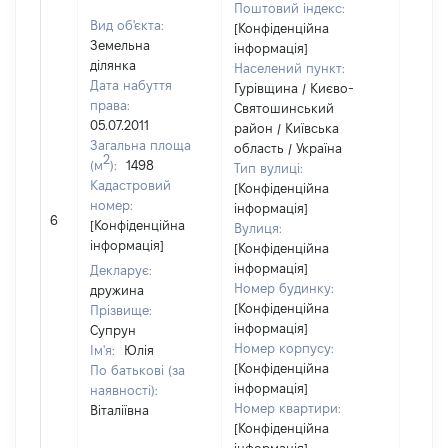
Поштовий індекс:
Вид об'єкта:
[Конфіденційна
Земельна
інформація]
ділянка
Населений пункт:
Дата набуття
Гурівщина / Києво-
права:
Святошинський
05.07.2011
район / Київська
Загальна площа
область / Україна
2
(м
):
1498
Тип вулиці:
Кадастровий
[Конфіденційна
номер:
інформація]
6
1600
[Конфіденційна
Вулиця:
інформація]
[Конфіденційна
інформація]
Декларує:
Номер будинку:
дружина
[Конфіденційна
Прізвище:
інформація]
Супрун
Номер корпусу:
Ім'я:
Юлія
[Конфіденційна
По батькові (за
інформація]
наявності):
Номер квартири:
Віталіївна
[Конфіденційна