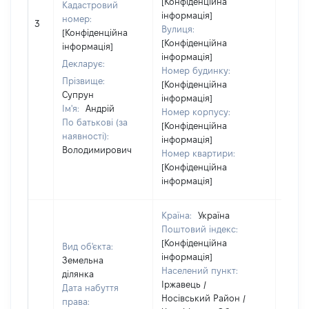
[Конфіденційна
Кадастровий
інформація]
номер:
3
15981
Вулиця:
[Конфіденційна
[Конфіденційна
інформація]
інформація]
Декларує:
Номер будинку:
Прізвище:
[Конфіденційна
Супрун
інформація]
Ім'я:
Андрій
Номер корпусу:
По батькові (за
[Конфіденційна
наявності):
інформація]
Володимирович
Номер квартири:
[Конфіденційна
інформація]
Країна:
Україна
Поштовий індекс:
[Конфіденційна
Вид об'єкта:
інформація]
Земельна
Населений пункт:
ділянка
Іржавець /
Дата набуття
Носівський Район /
права: