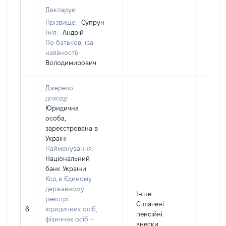
Декларує:
Прізвище:
Супрун
Ім'я:
Андрій
По батькові (за
наявності):
Володимирович
Джерело
доходу:
Юридична
особа,
зареєстрована в
Україні
Найменування:
Національний
банк України
Код в Єдиному
державному
Інше
реєстрі
Сплачені
6
юридичних осіб,
12762
пенсійні
фізичних осіб –
внески