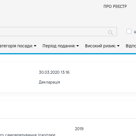
Й
ПРО РЕЄСТР
ш
атегорія посади:
Період подання:
Високий ризик:
Відп
30.03.2020 13:16
Декларація
2019
ого самоврядування (охоплює