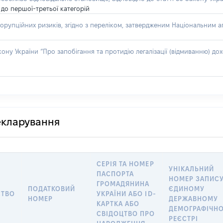
до першої-третьої категорій
орупційних ризиків, згідно з переліком, затвердженим Національним аг
акону України “Про запобігання та протидію легалізації (відмиванню) 
декларування
СЕРІЯ ТА НОМЕР
УНІКАЛЬНИЙ
ПАСПОРТА
НОМЕР ЗАПИСУ
ГРОМАДЯНИНА
ПОДАТКОВИЙ
ЄДИНОМУ
СТВО
УКРАЇНИ АБО ID-
НОМЕР
ДЕРЖАВНОМУ
КАРТКА АБО
ДЕМОГРАФІЧН
СВІДОЦТВО ПРО
РЕЄСТРІ