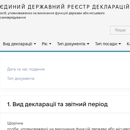
ЄДИНИЙ ДЕРЖАВНИЙ РЕЄСТР ДЕКЛАРАЦІ
осіб, уповноважених на виконання функцій держави або місцевого
самоврядування
Вид декларації:
Рік:
Тип документа:
Тип посади:
К
Дата та час подання:
Тип документа:
1. Вид декларації та звітний період
Щорічна
особи, уповноваженої на виконання функцій держави або місцев