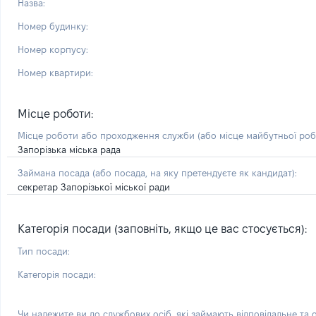
Назва:
Номер будинку:
Номер корпусу:
Номер квартири:
Місце роботи:
Місце роботи або проходження служби
(або місце майбутньої ро
Запорізька міська рада
Займана посада
(або посада, на яку претендуєте як кандидат)
:
секретар Запорізької міської ради
Категорія посади (заповніть, якщо це вас стосується):
Тип посади:
Категорія посади:
Чи належите ви до службових осіб, які займають відповідальне та 