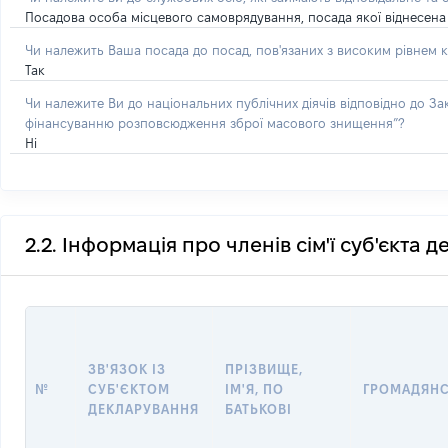
Посадова особа місцевого самоврядування, посада якої віднесена 
Чи належить Ваша посада до посад, пов'язаних з високим рівнем к
Так
Чи належите Ви до національних публічних діячів відповідно до З
фінансуванню розповсюдження зброї масового знищення”?
Ні
2.2. Інформація про членів сім'ї суб'єкта 
ЗВ'ЯЗОК ІЗ
ПРІЗВИЩЕ,
№
СУБ'ЄКТОМ
ІМ'Я, ПО
ГРОМАДЯН
ДЕКЛАРУВАННЯ
БАТЬКОВІ