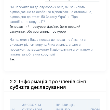
Чи належите ви до службових осіб, які займають
відповідальне та особливо відповідальне становище,
відповідно до статті 50 Закону України “Про
запобігання корупції”?
Генеральний прокурор України, його перший
заступник або заступник, прокурор
Чи належить Ваша посада до посад, пов'язаних з
високим рівнем корупційних ризиків, згідно з
переліком, затвердженим Національним агентством з
питань запобігання корупції?
Так
2.2. Інформація про членів сім'ї
суб'єкта декларування
ЗВ'ЯЗОК ІЗ
ПРІЗВИЩЕ,
№
СУБ'ЄКТОМ
ІМ'Я, ПО
ГРОМАДЯН