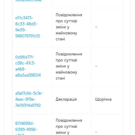
Повідомлення
d11c3473-
про суттєві
6c33-48d3-
зміни y
-
202
9e35-
майновому
548079791cf2
стані
Повідомлення
0d96d771-
про суттєві
c59c-47c3-
зміни y
-
202
a468-
майновому
e8a2aa558214
стані
a5af7c6b-5c7e-
4eac-915e-
Декларація
Щорічна
202
7e09314a9792
Повідомлення
6114699d-
про суттєві
6385-4956-
зміни y
-
202