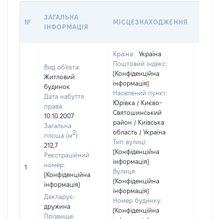
ВАРТ
ЗАГАЛЬНА
№
МІСЦЕЗНАХОДЖЕННЯ
НА Д
ІНФОРМАЦІЯ
НАБУ
Країна:
Україна
Поштовий індекс:
Вид об'єкта:
[Конфіденційна
Житловий
інформація]
будинок
Населений пункт:
Дата набуття
Юрівка / Києво-
права:
Святошинський
10.10.2007
район / Київська
Загальна
область / Україна
2
площа (м
):
Тип вулиці:
212,7
[Конфіденційна
Реєстраційний
інформація]
номер:
1
716131
Вулиця:
[Конфіденційна
[Конфіденційна
інформація]
інформація]
Декларує:
Номер будинку:
дружина
[Конфіденційна
Прізвище: