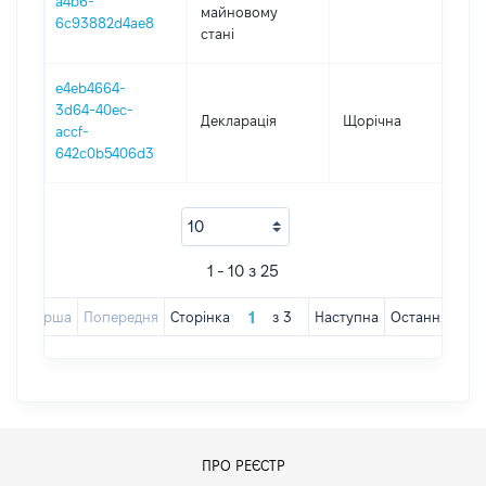
a4b6-
майновому
6c93882d4ae8
стані
e4eb4664-
3d64-40ec-
Декларація
Щорічна
202
accf-
642c0b5406d3
1 - 10 з 25
Перша
Попередня
Сторінка
з
3
Наступна
Остання
ПРО РЕЄСТР