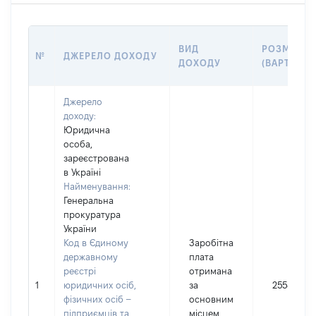
ВИД
РОЗМІР
№
ДЖЕРЕЛО ДОХОДУ
ДОХОДУ
(ВАРТІСТЬ
Джерело
доходу:
Юридична
особа,
зареєстрована
в Україні
Найменування:
Генеральна
прокуратура
України
Код в Єдиному
Заробітна
державному
плата
реєстрі
отримана
1
юридичних осіб,
за
255895
фізичних осіб –
основним
підприємців та
місцем