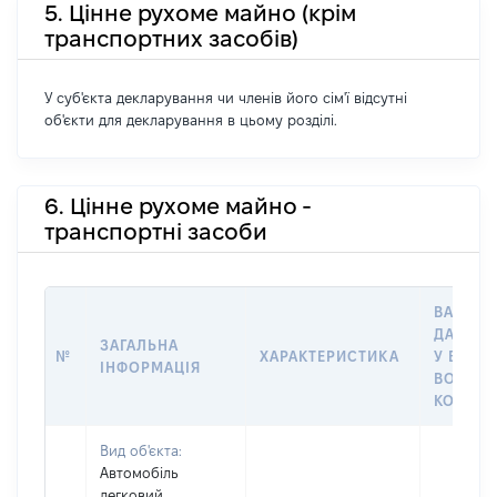
5. Цінне рухоме майно (крім
транспортних засобів)
У суб'єкта декларування чи членів його сім'ї відсутні
об'єкти для декларування в цьому розділі.
6. Цінне рухоме майно -
транспортні засоби
ВАРТІС
ДАТУ Н
ЗАГАЛЬНА
№
ХАРАКТЕРИСТИКА
У ВЛАСН
ІНФОРМАЦІЯ
ВОЛОДІ
КОРИСТ
Вид об'єкта:
Автомобіль
легковий