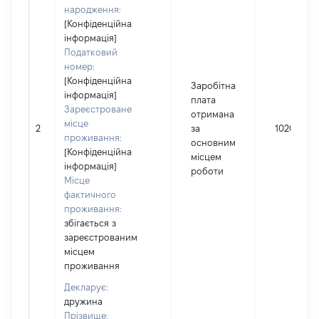
народження:
[Конфіденційна
інформація]
Податковий
номер:
[Конфіденційна
Заробітна
інформація]
плата
Зареєстроване
отримана
місце
2
за
10200
проживання:
основним
[Конфіденційна
місцем
інформація]
роботи
Місце
фактичного
проживання:
збігається з
зареєстрованим
місцем
проживання
Декларує:
дружина
Прізвище: