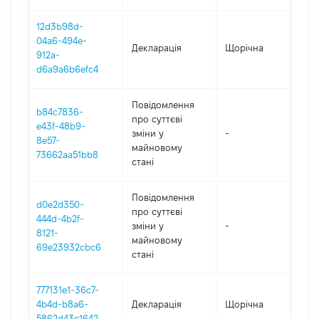
12d3b98d-
04a6-494e-
Декларація
Щорічна
202
912a-
d6a9a6b6efc4
Повідомлення
b84c7836-
про суттєві
e43f-48b9-
зміни y
-
202
8e57-
майновому
73662aa51bb8
стані
Повідомлення
d0e2d350-
про суттєві
444d-4b2f-
зміни y
-
202
8121-
майновому
69e23932cbc6
стані
777131e1-36c7-
4b4d-b8a6-
Декларація
Щорічна
202
5862d43c1642