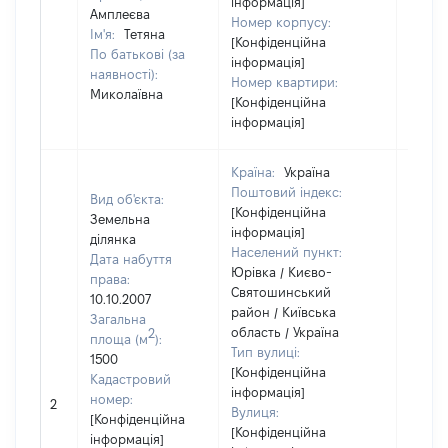
інформація]
Амплеєва
Номер корпусу:
Ім'я:
Тетяна
[Конфіденційна
По батькові (за
інформація]
наявності):
Номер квартири:
Миколаївна
[Конфіденційна
інформація]
Країна:
Україна
Поштовий індекс:
Вид об'єкта:
[Конфіденційна
Земельна
інформація]
ділянка
Населений пункт:
Дата набуття
Юрівка / Києво-
права:
Святошинський
10.10.2007
район / Київська
Загальна
область / Україна
2
площа (м
):
Тип вулиці:
1500
[Конфіденційна
Кадастровий
інформація]
номер:
2
1970
Вулиця:
[Конфіденційна
[Конфіденційна
інформація]