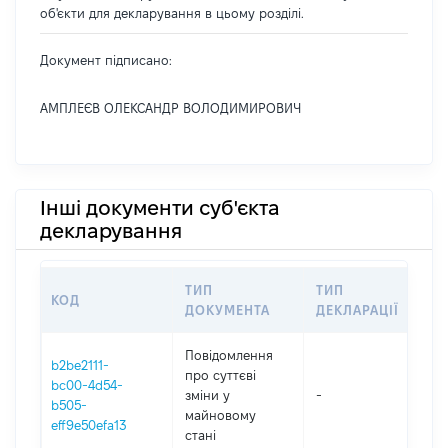
об'єкти для декларування в цьому розділі.
Документ підписано:
АМПЛЕЄВ ОЛЕКСАНДР ВОЛОДИМИРОВИЧ
Інші документи суб'єкта
декларування
ТИП
ТИП
КОД
ПЕ
ДОКУМЕНТА
ДЕКЛАРАЦІЇ
Повідомлення
b2be2111-
про суттєві
bc00-4d54-
зміни y
-
202
b505-
майновому
eff9e50efa13
стані