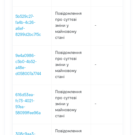
Повідомлення
5b529c27-
про суттєві
fa4b-4c26-
зміни y
-
202
a6ef-
майновому
8299d2bc7f5c
стані
Повідомлення
9e4a0986-
про суттєві
c5b0-4b52-
зміни y
-
202
a48e-
майновому
d058007a7744
стані
Повідомлення
616d53ea-
про суттєві
fc73-4021-
зміни y
-
202
97ea-
майновому
58099ffee96a
стані
Повідомлення
308c9aa3-