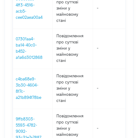
про суттєві
4ff3-4516-
зміни y
-
202
acb5-
майновому
cee02aea00a4
стані
Повідомлення
07301aa4-
про суттєві
ba14-40c0-
зміни y
-
202
b452-
майновому
a1a6d3012868
стані
Повідомлення
c4ba68e9-
про суттєві
3b30-4604-
зміни y
-
202
8f7c-
майновому
a21b894f78be
стані
Повідомлення
9ffb8303-
про суттєві
5593-4782-
зміни y
-
202
9092-
майновому
93c31e7a7887