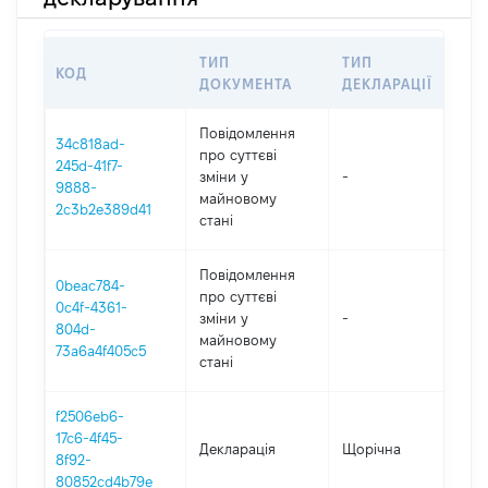
ТИП
ТИП
КОД
ПЕ
ДОКУМЕНТА
ДЕКЛАРАЦІЇ
Повідомлення
34c818ad-
про суттєві
245d-41f7-
зміни y
-
202
9888-
майновому
2c3b2e389d41
стані
Повідомлення
0beac784-
про суттєві
0c4f-4361-
зміни y
-
202
804d-
майновому
73a6a4f405c5
стані
f2506eb6-
17c6-4f45-
Декларація
Щорічна
202
8f92-
80852cd4b79e