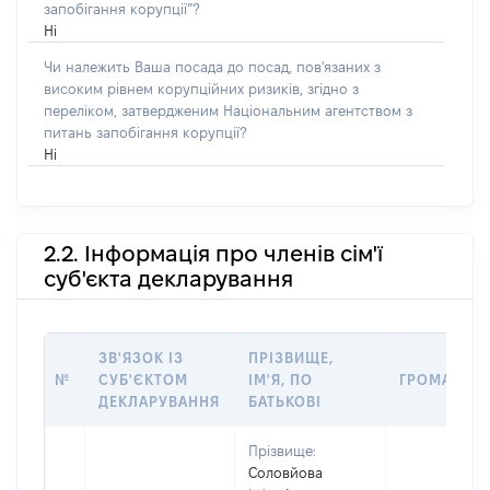
запобігання корупції”?
Ні
Чи належить Ваша посада до посад, пов'язаних з
високим рівнем корупційних ризиків, згідно з
переліком, затвердженим Національним агентством з
питань запобігання корупції?
Ні
2.2. Інформація про членів сім'ї
суб'єкта декларування
ЗВ'ЯЗОК ІЗ
ПРІЗВИЩЕ,
№
СУБ'ЄКТОМ
ІМ'Я, ПО
ГРОМАДЯН
ДЕКЛАРУВАННЯ
БАТЬКОВІ
Прізвище:
Соловйова