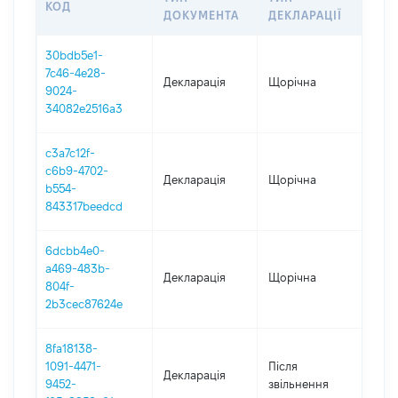
КОД
ПЕ
ДОКУМЕНТА
ДЕКЛАРАЦІЇ
30bdb5e1-
7c46-4e28-
Декларація
Щорічна
202
9024-
34082e2516a3
c3a7c12f-
c6b9-4702-
Декларація
Щорічна
202
b554-
843317beedcd
6dcbb4e0-
a469-483b-
Декларація
Щорічна
202
804f-
2b3cec87624e
8fa18138-
1091-4471-
Після
Декларація
202
9452-
звільнення