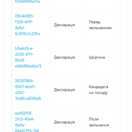
f05e8958a01a
08c4d585-
01.0
f324-401f-
Перед
Декларація
-
8e5d-
звільненням
01.0
6c876cfc236a
b5a4d5ce-
2024-4711-
Декларація
Щорічна
201
8b24-
e54d86bd6a73
26297964-
9507-4dd3-
Кандидата
Декларація
201
a292-
на посаду
3b49ca93f6e8
ee552f39-
21c5-40e4-
Після
Декларація
201
9a0a-
звільнення
66e572f5c3f4