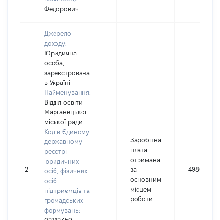
Федорович
Джерело
доходу:
Юридична
особа,
зареєстрована
в Україні
Найменування:
Відділ освіти
Марганецької
міської ради
Код в Єдиному
Заробітна
державному
плата
реєстрі
отримана
юридичних
2
за
49803
осіб, фізичних
основним
осіб –
місцем
підприємців та
роботи
громадських
формувань: