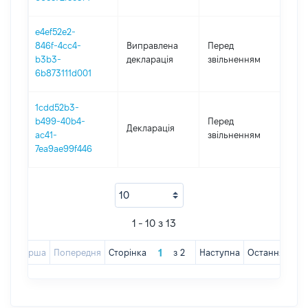
e4ef52e2-
01.0
846f-4cc4-
Виправлена
Перед
-
b3b3-
декларація
звільненням
16.1
6b873111d001
1cdd52b3-
01.0
b499-40b4-
Перед
Декларація
-
ac41-
звільненням
16.1
7ea9ae99f446
1 - 10 з 13
Перша
Попередня
Сторінка
з
2
Наступна
Остання