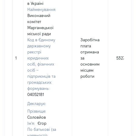
в Україні
Найменування:
Виконавчий
комітет
Марганецької
міської ради
Код в Єдиному
Заробітна
державному
плата
реєстрі
отримана
1
юридичних
за
53276
осіб, фізичних
основним
осіб –
місцем
підприємців та
роботи
громадських
формувань:
04052181
Декларує:
Прізвище:
Соловйов
Ім'я:
Єгор
По батькові (за
наявності):