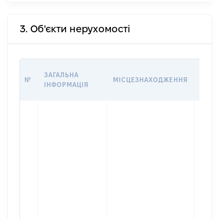
3. Об'єкти нерухомості
ВАРТ
ЗАГАЛЬНА
№
МІСЦЕЗНАХОДЖЕННЯ
НА Д
ІНФОРМАЦІЯ
НАБУ