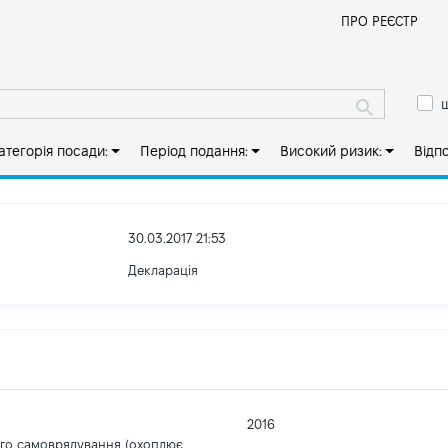
Й
ПРО РЕЄСТР
ш
атегорія посади:
Період подання:
Високий ризик:
Відп
30.03.2017 21:53
Декларація
2016
ого самоврядування (охоплює