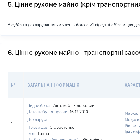
5. Цінне рухоме майно (крім транспортних
У суб'єкта декларування чи членів його сім'ї відсутні об'єкти для д
6. Цінне рухоме майно - транспортні зас
№
ЗАГАЛЬНА ІНФОРМАЦІЯ
ХАРАК
Вид об'єкта:
Автомобіль легковий
Дата набуття права:
16.12.2010
Марка:
Декларує:
Модель
1
Рік вип
Прізвище:
Старостенко
Ідентиф
Ім'я:
Ганна
По батькові (за наявності):
Вікторівна