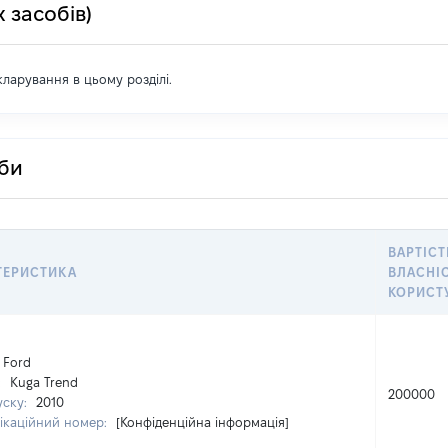
 засобів)
екларування в цьому розділі.
оби
ВАРТІСТ
ТЕРИСТИКА
ВЛАСНІС
КОРИСТ
Ford
:
Kuga Trend
200000
уску:
2010
ікаційний номер:
[Конфіденційна інформація]