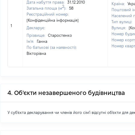
Дата набуття права:
31.12.2010
Країна:
Укр
2
Загальна площа (м
):
58
Поштовий і
Реєстраційний номер:
Населений 
[Конфіденційна інформація]
Тип вулиці:
1
Декларує:
Вулиця:
[Ко
Номер буди
Прізвище:
Старостенко
Номер корп
Ім'я:
Ганна
Номер квар
По батькові (за наявності):
Вікторівна
4. Об'єкти незавершеного будівництва
У суб'єкта декларування чи членів його сім'ї відсутні об'єкти для д