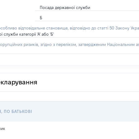
Посада державної служби
Б
особливо відповідальне становище, відповідно до статті 50 Закону Укра
лужби категорії 'А' або 'Б'
орупційних ризиків, згідно з переліком, затвердженим Національним аг
декларування
Я, ПО БАТЬКОВІ
ник