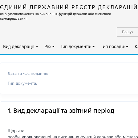
ЄДИНИЙ ДЕРЖАВНИЙ РЕЄСТР ДЕКЛАРАЦІ
осіб, уповноважених на виконання функцій держави або місцевого
самоврядування
Вид декларації:
Рік:
Тип документа:
Тип посади:
К
Дата та час подання:
Тип документа:
1. Вид декларації та звітний період
Щорічна
особи, уповноваженої на виконання функцій держави або місцев