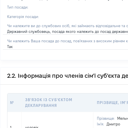
Тип посади:
Категорія посади:
Чи належите ви до службових осіб, які займають відповідальне та 
Державний службовець, посада якого належить до посад державної с
Чи належить Ваша посада до посад, пов'язаних з високим рівнем к
Так
2.2. Інформація про членів сім'ї суб'єкта 
ЗВ'ЯЗОК ІЗ СУБ'ЄКТОМ
№
ПРІЗВИЩЕ, ІМ'
ДЕКЛАРУВАННЯ
Прізвище:
Мель
Ім'я:
Дмитро
1
чоловік