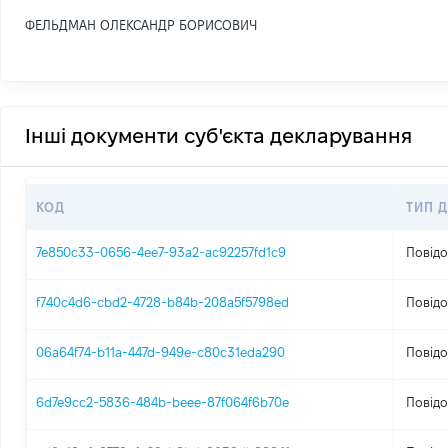
ФЕЛЬДМАН ОЛЕКСАНДР БОРИСОВИЧ
Інші документи суб'єкта декларування
КОД
ТИП 
7e850c33-0656-4ee7-93a2-ac92257fd1c9
Повідо
f740c4d6-cbd2-4728-b84b-208a5f5798ed
Повідо
06a64f74-b11a-447d-949e-c80c31eda290
Повідо
6d7e9cc2-5836-484b-beee-87f064f6b70e
Повідо