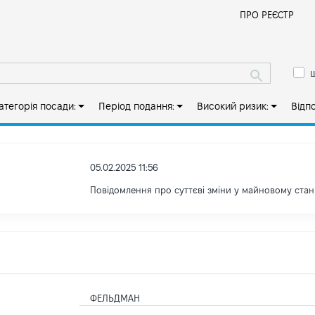
Й
ПРО РЕЄСТР
ш
атегорія посади:
Період подання:
Високий ризик:
Відп
05.02.2025 11:56
Повідомлення про суттєві зміни у майновому стан
ФЕЛЬДМАН