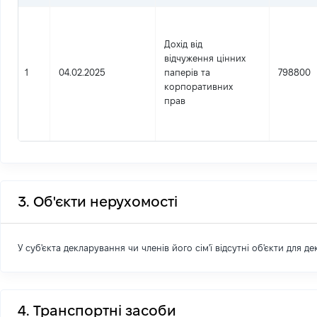
Дохід від
відчуження цінних
1
04.02.2025
паперів та
798800
корпоративних
прав
3. Об'єкти нерухомості
У суб'єкта декларування чи членів його сім'ї відсутні об'єкти для д
4. Транспортні засоби