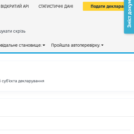
Зміст документа
Подати декларацію
ВІДКРИТИЙ АРІ
СТАТИСТИЧНІ ДАНІ
укати скрізь
овідальне становище:
Пройшла автоперевірку:
і субʼєкта декларування