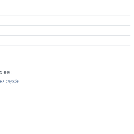
ення:
ння служби