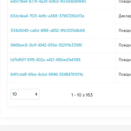
ed0c18e4-8779-4a29-b9bd-9039db8884fc
Повідо
63dc4ea4-7f23-4dfb-a368-37967250d13a
Деклар
334d5049-ca6d-4f86-a852-8fb1257d4b68
Повідо
5445bec6-2b1f-4542-930e-5221f1b3398f
Повідо
fd7b86f7-91f8-402a-a421-45fbed7a4389
Повідо
64f1cdd8-6fbe-4cbd-9946-534847910f1b
Повідо
1 - 10 з 163