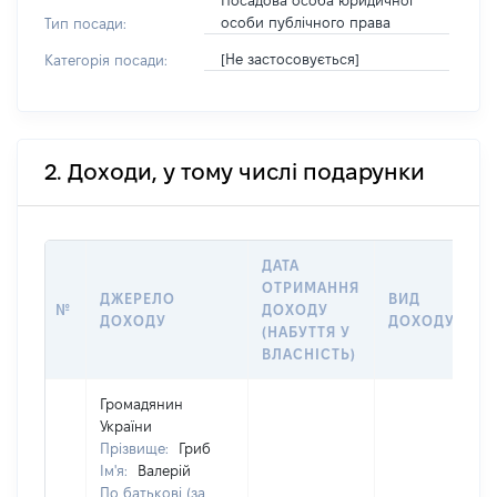
Посадова особа юридичної
особи публічного права
Тип посади:
[Не застосовується]
Категорія посади:
2. Доходи, у тому числі подарунки
ДАТА
ОТРИМАННЯ
ДЖЕРЕЛО
ВИД
№
ДОХОДУ
ДОХОДУ
ДОХОДУ
(НАБУТТЯ У
ВЛАСНІСТЬ)
Громадянин
України
Прізвище:
Гриб
Ім'я:
Валерій
По батькові (за