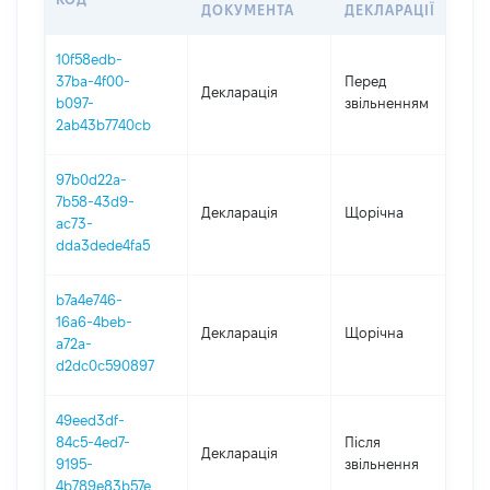
ДОКУМЕНТА
ДЕКЛАРАЦІЇ
10f58edb-
01
37ba-4f00-
Перед
Декларація
-
b097-
звільненням
31
2ab43b7740cb
97b0d22a-
7b58-43d9-
Декларація
Щорічна
2
ac73-
dda3dede4fa5
b7a4e746-
16a6-4beb-
Декларація
Щорічна
2
a72a-
d2dc0c590897
49eed3df-
84c5-4ed7-
Після
Декларація
2
9195-
звільнення
4b789e83b57e