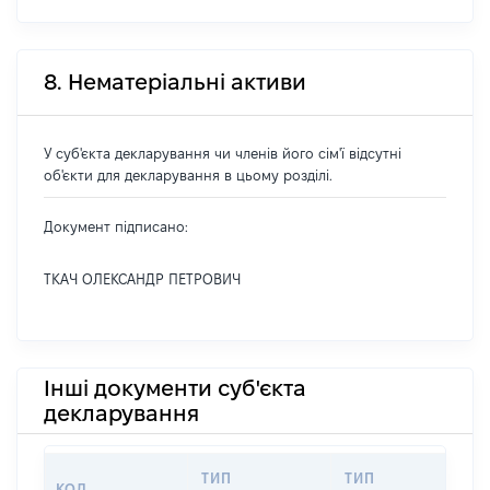
8. Нематеріальні активи
У суб'єкта декларування чи членів його сім'ї відсутні
об'єкти для декларування в цьому розділі.
Документ підписано:
ТКАЧ ОЛЕКСАНДР ПЕТРОВИЧ
Інші документи суб'єкта
декларування
ТИП
ТИП
КОД
П