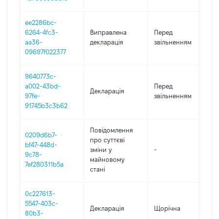
ee2286bc-
01
6264-4fc3-
Виправлена
Перед
-
aa36-
декларація
звільненням
18
09697f022377
9640773c-
01
a002-43bd-
Перед
Декларація
-
97fe-
звільненням
18
91745b3c3b62
Повідомлення
0209d6b7-
про суттєві
bf47-448d-
зміни y
-
2
9c78-
майновому
7ef280311b5a
стані
0c227613-
5547-403c-
Декларація
Щорічна
2
80b3-