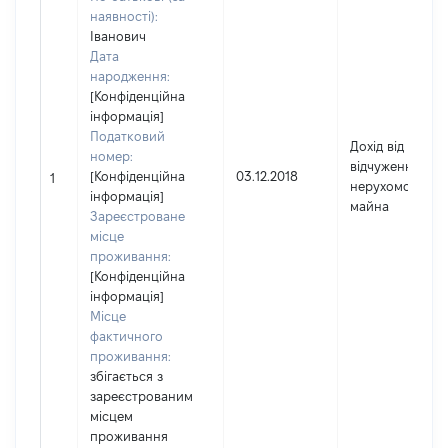
наявності):
Іванович
Дата
народження:
[Конфіденційна
інформація]
Податковий
Дохід від
номер:
відчуження
[Конфіденційна
03.12.2018
1
нерухомого
інформація]
майна
Зареєстроване
місце
проживання:
[Конфіденційна
інформація]
Місце
фактичного
проживання:
збігається з
зареєстрованим
місцем
проживання