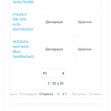
0bd5c71fb598
011bd4c3-
5f9f-47f4-
Декларація
Щорічна
20
bc3b-
b6d117eb472d
d6322b3d-
bed7-4dc6-
Декларація
Щорічна
2
88ce-
3ea456e3ab12
1 - 10 з 10
Перша
Попередня
Сторінка
з
1
Наступна
Остання