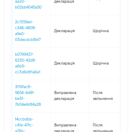
aa30-
декларація
b02bb4045a50
2c1355ed-
c346-4808-
Декларація
Щорічна
2
a5e0-
03decdcb9bf7
b0799437-
6230-42d8-
Декларація
Щорічна
2
a6b5-
cc3d6d91a6a1
3f7dfac9-
5654-4d8f-
Виправлена
Після
2
be3f-
декларація
звільнення
7b04e4d94a28
f4ccbdbb-
c41e-47fc-
Виправлена
Після
2
a76b-
декларація
звільнення