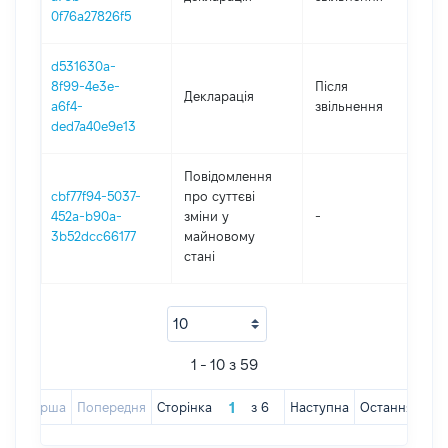
0f76a27826f5
d531630a-
8f99-4e3e-
Після
Декларація
2
a6f4-
звільнення
ded7a40e9e13
Повідомлення
cbf77f94-5037-
про суттєві
452a-b90a-
зміни y
-
2
3b52dcc66177
майновому
стані
1 - 10 з 59
Перша
Попередня
Сторінка
з
6
Наступна
Остання