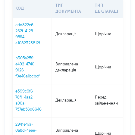
ТИП
ТИП
КОД
П
ДОКУМЕНТА
ДЕКЛАРАЦІЇ
cdd822e6-
262f-4125-
Декларація
Щорічна
2
9594-
a1082323812f
b305a259-
e492-4740-
Виправлена
Щорічна
2
9126-
декларація
f0e46a1bcbcf
e399c9f6-
01
78f1-4aa2-
Перед
Декларація
-
a00a-
звільненням
18
757eb56d6646
2941e47a-
0a8d-4eee-
Виправлена
Щорічна
2