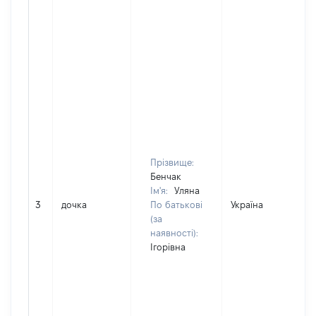
Прізвище:
Бенчак
Ім'я:
Уляна
3
дочка
По батькові
Україна
(за
наявності):
Ігорівна