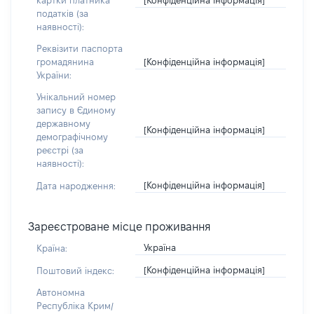
картки платника
податків (за
наявності):
Реквізити паспорта
[Конфіденційна інформація]
громадянина
України:
Унікальний номер
запису в Єдиному
державному
[Конфіденційна інформація]
демографічному
реєстрі (за
наявності):
[Конфіденційна інформація]
Дата народження:
Зареєстроване місце проживання
Україна
Країна:
[Конфіденційна інформація]
Поштовий індекс:
Автономна
Республіка Крим/