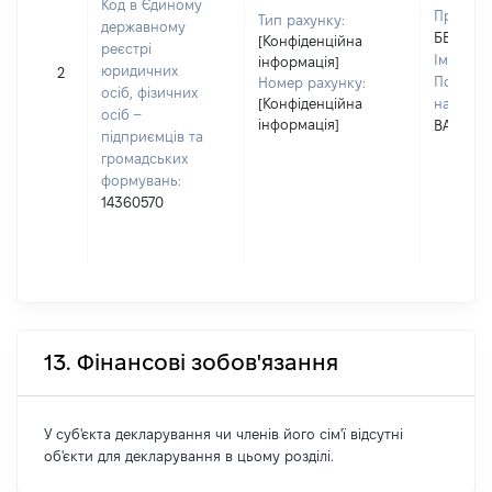
Код в Єдиному
Прізвищ
Тип рахунку:
державному
БЕНЧАК
[Конфіденційна
реєстрі
Ім'я:
ІГ
інформація]
юридичних
2
По батьк
Номер рахунку:
осіб, фізичних
[Конфіденційна
наявност
осіб –
інформація]
ВАСИЛЬ
підприємців та
громадських
формувань:
14360570
13. Фінансові зобов'язання
У суб'єкта декларування чи членів його сім'ї відсутні
об'єкти для декларування в цьому розділі.