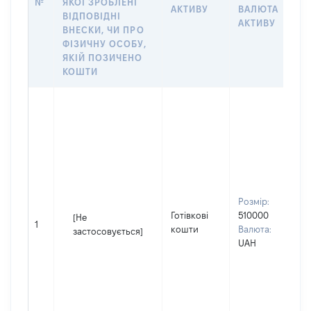
№
ЯКОЇ ЗРОБЛЕНІ
АКТИВУ
ВАЛЮТА
О
ВІДПОВІДНІ
АКТИВУ
ВНЕСКИ, ЧИ ПРО
ФІЗИЧНУ ОСОБУ,
ЯКІЙ ПОЗИЧЕНО
КОШТИ
С
в
П
І
П
н
С
Розмір:
в
Готівкові
510000
[Не
д
1
кошти
Валюта:
застосовується]
П
UAH
І
П
н
П
М