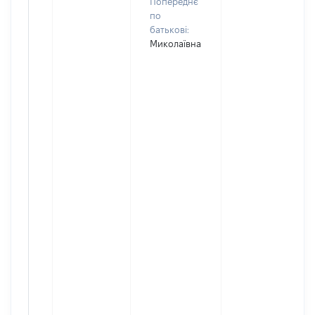
Попереднє
по
батькові:
Миколаївна