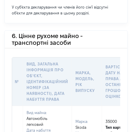
У суб'єкта декларування чи членів його сім'ї відсутні
об'єкти для декларування в цьому розділі.
6. Цінне рухоме майно -
транспортні засоби
ВИД, ЗАГАЛЬНА
ВАРТІСТЬ Н
ІНФОРМАЦІЯ ПРО
МАРКА,
ДАТУ НАБУТ
ОБʼЄКТ,
МОДЕЛЬ,
ПРАВА АБО 
№
ІДЕНТИФІКАЦІЙНИЙ
РІК
ОСТАННЬО
НОМЕР (ЗА
ВИПУСКУ
ГРОШОВОЮ
НАЯВНОСТІ), ДАТА
ОЦІНКОЮ, Г
НАБУТТЯ ПРАВА
Вид майна:
Автомобіль
Марка:
35000
легковий
Skoda
Тип вартості
Дата набуття