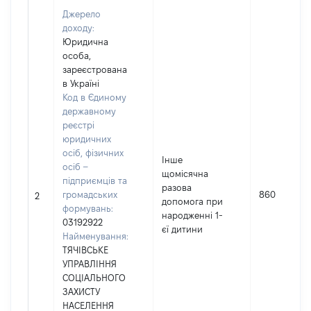
Джерело
доходу:
Юридична
особа,
зареєстрована
в Україні
Код в Єдиному
державному
реєстрі
юридичних
осіб, фізичних
Інше
осіб –
щомісячна
підприємців та
разова
громадських
860
2
допомога при
формувань:
народженні 1-
03192922
єї дитини
Найменування:
ТЯЧІВСЬКЕ
УПРАВЛІННЯ
СОЦІАЛЬНОГО
ЗАХИСТУ
НАСЕЛЕННЯ