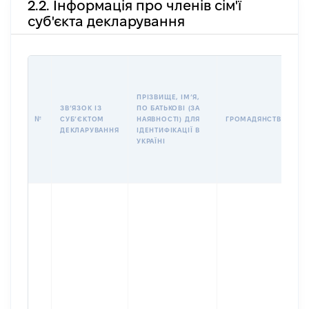
2.2. Інформація про членів сім'ї
суб'єкта декларування
І
ПРІЗВИЩЕ, ІМʼЯ,
ЗВʼЯЗОК ІЗ
ПО БАТЬКОВІ (ЗА
№
СУБʼЄКТОМ
НАЯВНОСТІ) ДЛЯ
ГРОМАДЯНСТВО
ДЕКЛАРУВАННЯ
ІДЕНТИФІКАЦІЇ В
УКРАЇНІ