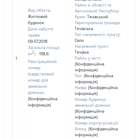
Район в області та
Вид об'єкта:
Автономній Республіці
Житловий
Крим:
Тячівський
будинок
Територіальна громада:
Тячівська
Дата набуття
Тип населеного пункту:
права:
Село
09.07.2018
Населений пункт:
Загальна площа
2
Тячівка
(м
):
158,6
[Не
Район у місті:
1
заст
Реєстраційний
[Конфіденційна
номер
інформація]
(кадастровий
Тип:
[Конфіденційна
номер для
інформація]
земельної
Назва:
[Конфіденційна
ділянки):
інформація]
[Конфіденційна
Номер будинку/
інформація]
земельної ділянки:
[Конфіденційна
інформація]
Номер корпусу/секції/
блоку:
[Конфіденційна
інформація]