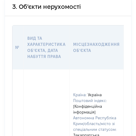
3. Об'єкти нерухомості
ВАР
ВИД ТА
ДАТ
ХАРАКТЕРИСТИКА
МІСЦЕЗНАХОДЖЕННЯ
ПРА
№
ОБʼЄКТА, ДАТА
ОБʼЄКТА
ОС
НАБУТТЯ ПРАВА
ГР
ОЦІ
Країна:
Україна
Поштовий індекс:
[Конфіденційна
інформація]
Автономна Республіка
Крим/область/місто зі
спеціальним статусом:
Закарпатська