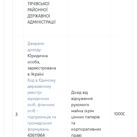
ТЯЧІВСЬКОЇ
РАЙОННОЇ
ДЕРЖАВНОЇ
АДМІНІСТРАЦІЇ
Джерело
доходу:
Юридична
особа,
зареєстрована
в Україні
Код в Єдиному
державному
реєстрі
Дохід від
юридичних
відчуження
осіб, фізичних
рухомого
осіб –
майна (крім
100000
3
підприємців та
цінних паперів
громадських
та
формувань:
корпоративних
43611964
прав)