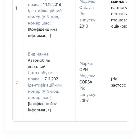
Модель:
майна:
це
права:
14.12.2019
Octavia
вартість за
1
Ідентифікаційний
Рік
останньою
номер (VIN-код,
випуску:
грошовою
номер шасі):
2010
оцінкою
[Конфіденційна
інформація]
Вид майна:
Автомобіль
Марка:
легковий
OPEL
Дата набуття
Модель:
права:
17.11.2021
[Не
CORSA
2
Ідентифікаційний
застосовуєтьс
Рік
номер (VIN-код,
випуску:
номер шасі):
2007
[Конфіденційна
інформація]