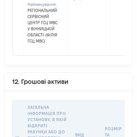
Найменування:
РЕГІОНАЛЬНИЙ
СЕРВІСНИЙ
ЦЕНТР ГСЦ МВС
У ВІННИЦЬКІЙ
ОБЛАСТІ (ФІЛІЯ
ГСЦ МВС)
12. Грошові активи
ЗАГАЛЬНА
ІНФОРМАЦІЯ ПРО
УСТАНОВУ, В ЯКІЙ
ВІДКРИТІ
РОЗМІР
І
РАХУНКИ АБО ДО
ВИД
ТА
О