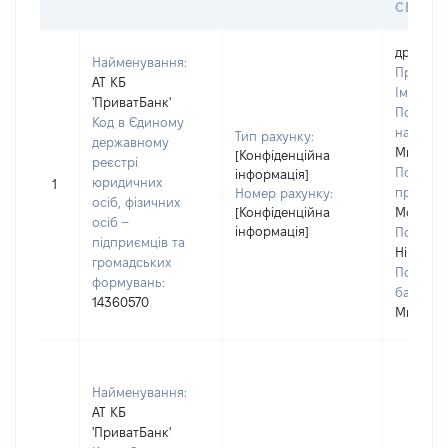
СЕЙФУ 
дружин
Найменування:
Прізвищ
АТ КБ
Ім'я:
Ні
'ПриватБанк'
По батьк
Код в Єдиному
наявност
Тип рахунку:
державному
Миколаї
[Конфіденційна
реєстрі
Попере
інформація]
юридичних
1
прізвищ
Номер рахунку:
осіб, фізичних
[Конфіденційна
Молнар
осіб –
інформація]
Попередн
підприємців та
Ніна
громадських
Поперед
формувань:
батькові
14360570
Миколаї
Найменування:
АТ КБ
'ПриватБанк'