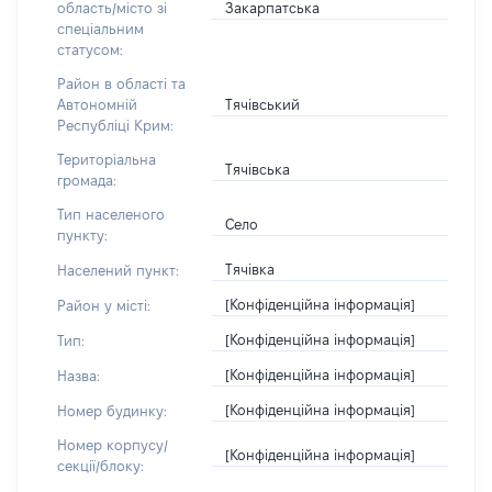
Закарпатська
область/місто зі
спеціальним
статусом:
Район в області та
Тячівський
Автономній
Республіці Крим:
Територіальна
Тячівська
громада:
Тип населеного
Село
пункту:
Тячівка
Населений пункт:
[Конфіденційна інформація]
Район у місті:
[Конфіденційна інформація]
Тип:
[Конфіденційна інформація]
Назва:
[Конфіденційна інформація]
Номер будинку:
Номер корпусу/
[Конфіденційна інформація]
секції/блоку: