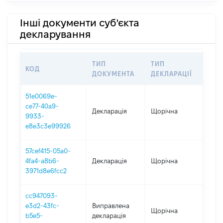
Інші документи суб'єкта
декларування
ТИП
ТИП
КОД
ПЕ
ДОКУМЕНТА
ДЕКЛАРАЦІЇ
51e0069e-
ce77-40a9-
Декларація
Щорічна
202
9933-
e8e3c3e99926
57cef415-05a0-
4fa4-a8b6-
Декларація
Щорічна
202
3971d8e6fcc2
cc947093-
e3d2-43fc-
Виправлена
Щорічна
202
b5e5-
декларація