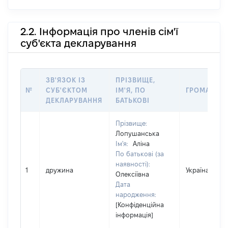
2.2. Інформація про членів сім'ї
суб'єкта декларування
ЗВ'ЯЗОК ІЗ
ПРІЗВИЩЕ,
№
СУБ'ЄКТОМ
ІМ'Я, ПО
ГРОМАДЯН
ДЕКЛАРУВАННЯ
БАТЬКОВІ
Прізвище:
Лопушанська
Ім'я:
Аліна
По батькові (за
наявності):
1
дружина
Україна
Олексіївна
Дата
народження:
[Конфіденційна
інформація]