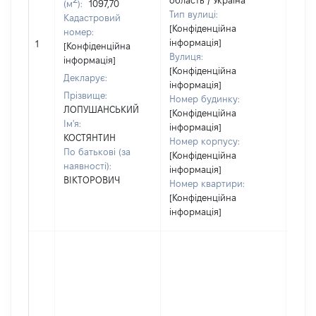
область / Україна
(м
):
1097,70
Тип вулиці:
Кадастровий
[Конфіденційна
номер:
[Не
інформація]
1
[Конфіденційна
відо
Вулиця:
інформація]
[Конфіденційна
Декларує:
інформація]
Прізвище:
Номер будинку:
ЛОПУШАНСЬКИЙ
[Конфіденційна
Ім'я:
інформація]
КОСТЯНТИН
Номер корпусу:
По батькові (за
[Конфіденційна
наявності):
інформація]
ВІКТОРОВИЧ
Номер квартири:
[Конфіденційна
інформація]