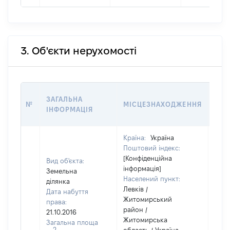
3. Об'єкти нерухомості
ВАР
ЗАГАЛЬНА
№
МІСЦЕЗНАХОДЖЕННЯ
НА 
ІНФОРМАЦІЯ
НАБ
Країна:
Україна
Поштовий індекс:
[Конфіденційна
Вид об'єкта:
інформація]
Земельна
Населений пункт:
ділянка
Левків /
Дата набуття
Житомирський
права:
район /
21.10.2016
Житомирська
Загальна площа
2