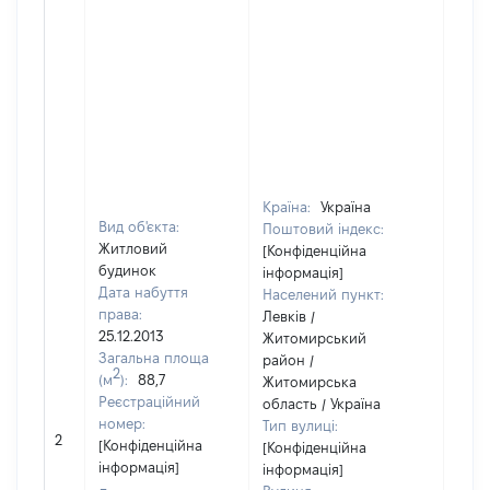
Країна:
Україна
Вид об'єкта:
Поштовий індекс:
Житловий
[Конфіденційна
будинок
інформація]
Дата набуття
Населений пункт:
права:
Левків /
25.12.2013
Житомирський
Загальна площа
район /
2
(м
):
88,7
Житомирська
Реєстраційний
область / Україна
номер:
Тип вулиці:
[Не
2
[Конфіденційна
[Конфіденційна
відо
інформація]
інформація]