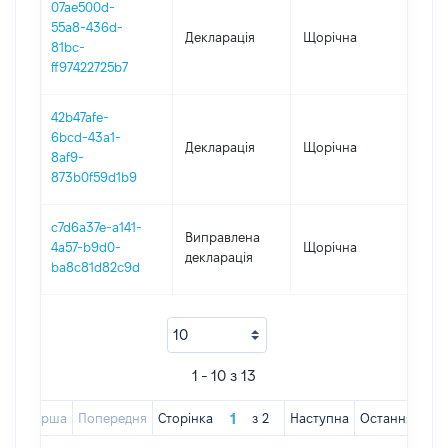
07ae500d-
55a8-436d-
Декларація
Щорічна
202
81bc-
ff97422725b7
42b47afe-
6bcd-43a1-
Декларація
Щорічна
201
8af9-
873b0f59d1b9
c7d6a37e-a141-
Виправлена
4a57-b9d0-
Щорічна
201
декларація
ba8c81d82c9d
1 - 10 з 13
Перша
Попередня
Сторінка
з
2
Наступна
Остання