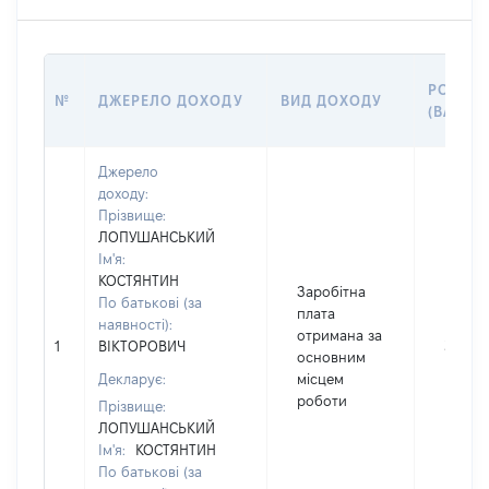
РОЗМІР
№
ДЖЕРЕЛО ДОХОДУ
ВИД ДОХОДУ
(ВАРТІС
Джерело
доходу:
Прізвище:
ЛОПУШАНСЬКИЙ
Ім'я:
КОСТЯНТИН
Заробітна
По батькові (за
плата
наявності):
отримана за
1
ВІКТОРОВИЧ
31930
основним
Декларує:
місцем
роботи
Прізвище:
ЛОПУШАНСЬКИЙ
Ім'я:
КОСТЯНТИН
По батькові (за