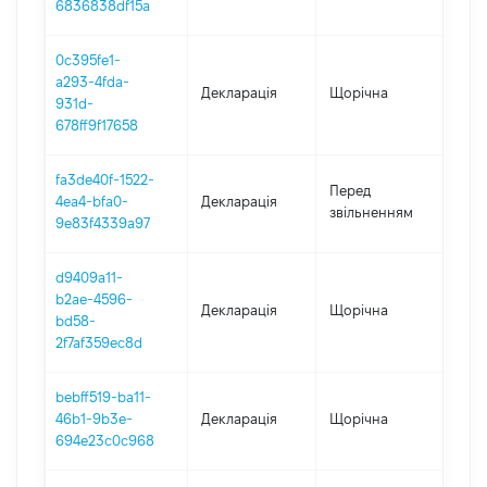
6836838df15a
0c395fe1-
a293-4fda-
Декларація
Щорічна
202
931d-
678ff9f17658
fa3de40f-1522-
01.0
Перед
4ea4-bfa0-
Декларація
-
звільненням
9e83f4339a97
15.
d9409a11-
b2ae-4596-
Декларація
Щорічна
202
bd58-
2f7af359ec8d
bebff519-ba11-
46b1-9b3e-
Декларація
Щорічна
202
694e23c0c968