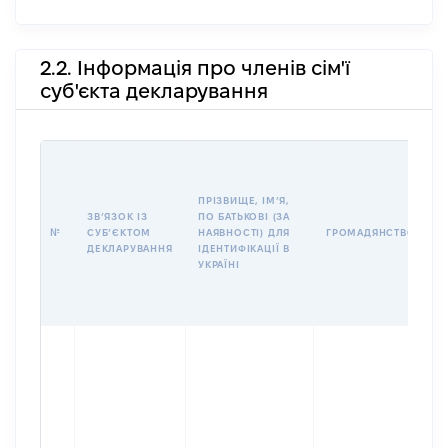
2.2. Інформація про членів сім'ї
суб'єкта декларування
П
І
Б
ПРІЗВИЩЕ, ІМʼЯ,
І
ЗВʼЯЗОК ІЗ
ПО БАТЬКОВІ (ЗА
№
СУБʼЄКТОМ
НАЯВНОСТІ) ДЛЯ
ГРОМАДЯНСТВО
У
ДЕКЛАРУВАННЯ
ІДЕНТИФІКАЦІЇ В
Д
УКРАЇНІ