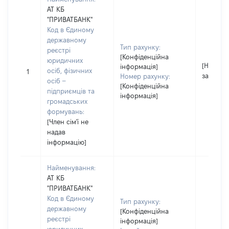
АТ КБ
"ПРИВАТБАНК"
Код в Єдиному
державному
Тип рахунку:
реєстрі
[Конфіденційна
юридичних
[Не
інформація]
осіб, фізичних
1
застосо
Номер рахунку:
осіб –
[Конфіденційна
підприємців та
інформація]
громадських
формувань:
[Член сім'ї не
надав
інформацію]
Найменування:
АТ КБ
"ПРИВАТБАНК"
Код в Єдиному
Тип рахунку:
державному
[Конфіденційна
реєстрі
інформація]