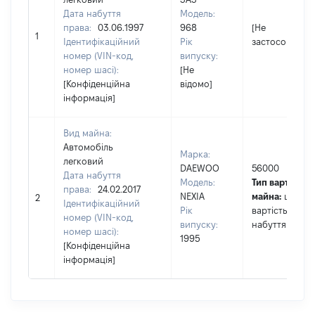
Дата набуття
Модель:
права:
03.06.1997
968
[Не
1
Ідентифікаційний
Рік
застосовуєтьс
номер (VIN-код,
випуску:
номер шасі):
[Не
[Конфіденційна
відомо]
інформація]
Вид майна:
Автомобіль
Марка:
легковий
DAEWOO
56000
Дата набуття
Модель:
Тип вартості
права:
24.02.2017
NEXIA
майна:
це
2
Ідентифікаційний
Рік
вартість на да
номер (VIN-код,
випуску:
набуття права
номер шасі):
1995
[Конфіденційна
інформація]