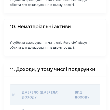
об'єкти для декларування в цьому розділі.
10. Нематеріальні активи
У суб'єкта декларування чи членів його сім'ї відсутні
об'єкти для декларування в цьому розділі.
11. Доходи, у тому числі подарунки
РОЗМ
ДЖЕРЕЛО (ДЖЕРЕЛА)
ВИД
№
(ВАР
ДОХОДУ
ДОХОДУ
ГРН