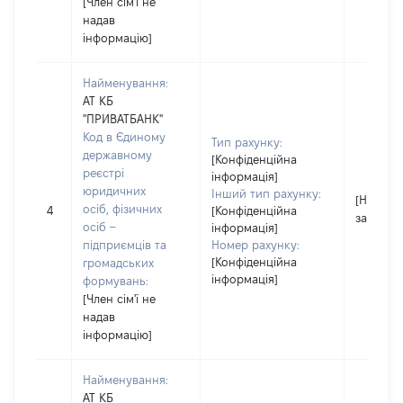
[Член сім'ї не
надав
інформацію]
Найменування:
АТ КБ
"ПРИВАТБАНК"
Код в Єдиному
Тип рахунку:
державному
[Конфіденційна
реєстрі
інформація]
юридичних
Інший тип рахунку:
[Не
осіб, фізичних
4
[Конфіденційна
застосо
осіб –
інформація]
підприємців та
Номер рахунку:
[Конфіденційна
громадських
інформація]
формувань:
[Член сім'ї не
надав
інформацію]
Найменування:
АТ КБ