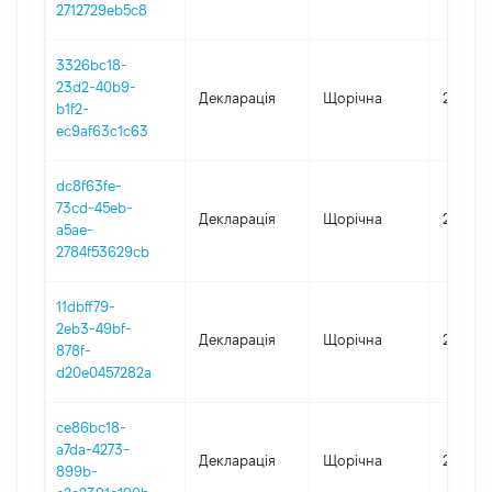
2712729eb5c8
3326bc18-
23d2-40b9-
Декларація
Щорічна
2020
b1f2-
ec9af63c1c63
dc8f63fe-
73cd-45eb-
Декларація
Щорічна
2019
a5ae-
2784f53629cb
11dbff79-
2eb3-49bf-
Декларація
Щорічна
2018
878f-
d20e0457282a
ce86bc18-
a7da-4273-
Декларація
Щорічна
2017
899b-