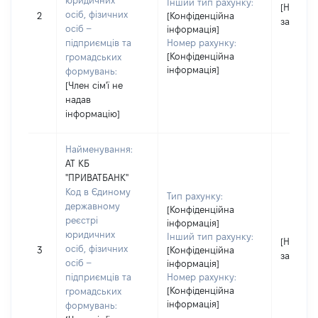
юридичних
Інший тип рахунку:
[Не
осіб, фізичних
2
[Конфіденційна
застосо
осіб –
інформація]
підприємців та
Номер рахунку:
[Конфіденційна
громадських
інформація]
формувань:
[Член сім'ї не
надав
інформацію]
Найменування:
АТ КБ
"ПРИВАТБАНК"
Код в Єдиному
Тип рахунку:
державному
[Конфіденційна
реєстрі
інформація]
юридичних
Інший тип рахунку:
[Не
осіб, фізичних
3
[Конфіденційна
застосо
осіб –
інформація]
підприємців та
Номер рахунку:
[Конфіденційна
громадських
інформація]
формувань: