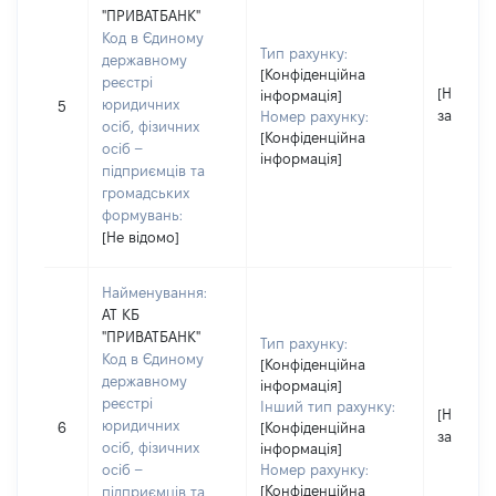
"ПРИВАТБАНК"
Код в Єдиному
Тип рахунку:
державному
[Конфіденційна
реєстрі
[Не
інформація]
юридичних
5
застосо
Номер рахунку:
осіб, фізичних
[Конфіденційна
осіб –
інформація]
підприємців та
громадських
формувань:
[Не відомо]
Найменування:
АТ КБ
"ПРИВАТБАНК"
Тип рахунку:
Код в Єдиному
[Конфіденційна
державному
інформація]
реєстрі
Інший тип рахунку:
[Не
юридичних
6
[Конфіденційна
застосо
осіб, фізичних
інформація]
осіб –
Номер рахунку:
[Конфіденційна
підприємців та