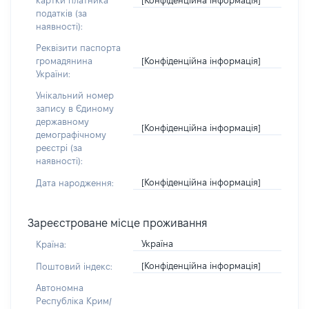
картки платника
податків (за
наявності):
Реквізити паспорта
[Конфіденційна інформація]
громадянина
України:
Унікальний номер
запису в Єдиному
державному
[Конфіденційна інформація]
демографічному
реєстрі (за
наявності):
[Конфіденційна інформація]
Дата народження:
Зареєстроване місце проживання
Україна
Країна:
[Конфіденційна інформація]
Поштовий індекс:
Автономна
Республіка Крим/