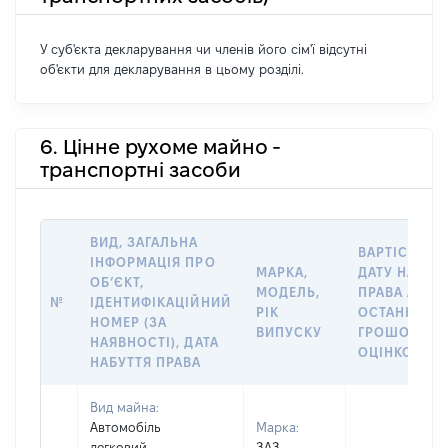
У суб'єкта декларування чи членів його сім'ї відсутні
об'єкти для декларування в цьому розділі.
6. Цінне рухоме майно -
транспортні засоби
ВИД, ЗАГАЛЬНА
ВАРТІСТЬ Н
ІНФОРМАЦІЯ ПРО
МАРКА,
ДАТУ НАБУТ
ОБʼЄКТ,
МОДЕЛЬ,
ПРАВА АБО 
№
ІДЕНТИФІКАЦІЙНИЙ
РІК
ОСТАННЬО
НОМЕР (ЗА
ВИПУСКУ
ГРОШОВОЮ
НАЯВНОСТІ), ДАТА
ОЦІНКОЮ, Г
НАБУТТЯ ПРАВА
Вид майна:
Автомобіль
Марка:
легковий
ЗАЗ