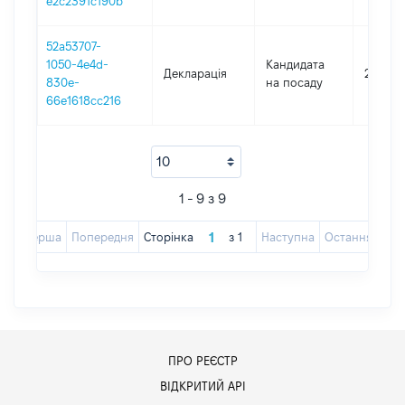
e2c2391c190b
52a53707-
1050-4e4d-
Кандидата
Декларація
2017
830e-
на посаду
66e1618cc216
1 - 9 з 9
Перша
Попередня
Сторінка
з
1
Наступна
Остання
ПРО РЕЄСТР
ВІДКРИТИЙ АРІ