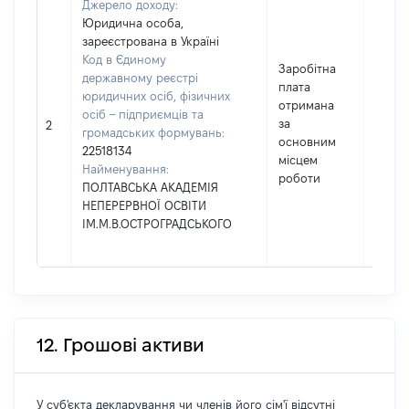
Джерело доходу:
Юридична особа,
зареєстрована в Україні
Код в Єдиному
Заробітна
державному реєстрі
плата
юридичних осіб, фізичних
отримана
осіб – підприємців та
за
21655
2
громадських формувань:
основним
22518134
місцем
Найменування:
роботи
ПОЛТАВСЬКА АКАДЕМІЯ
НЕПЕРЕРВНОЇ ОСВІТИ
ІМ.М.В.ОСТРОГРАДСЬКОГО
12. Грошові активи
У суб'єкта декларування чи членів його сім'ї відсутні