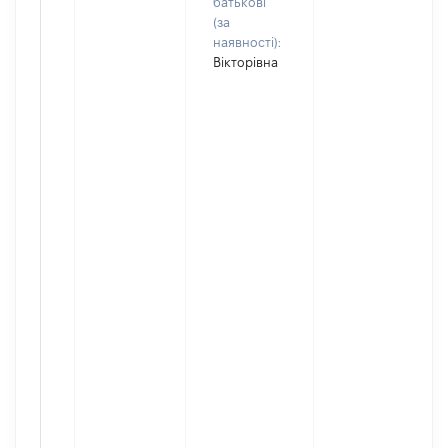
батькові
(за
наявності):
Вікторівна