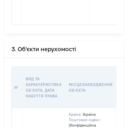
3. Об'єкти нерухомості
ВАР
ВИД ТА
ДАТ
ХАРАКТЕРИСТИКА
МІСЦЕЗНАХОДЖЕННЯ
ПРА
№
ОБʼЄКТА, ДАТА
ОБʼЄКТА
ОС
НАБУТТЯ ПРАВА
ГР
ОЦІ
Країна:
Україна
Поштовий індекс:
[Конфіденційна