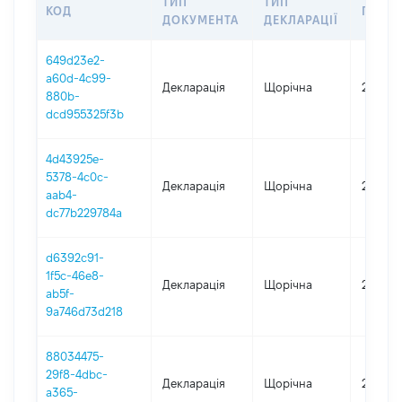
ТИП
ТИП
КОД
ПЕРІО
ДОКУМЕНТА
ДЕКЛАРАЦІЇ
649d23e2-
a60d-4c99-
Декларація
Щорічна
2025
880b-
dcd955325f3b
4d43925e-
5378-4c0c-
Декларація
Щорічна
2024
aab4-
dc77b229784a
d6392c91-
1f5c-46e8-
Декларація
Щорічна
2022
ab5f-
9a746d73d218
88034475-
29f8-4dbc-
Декларація
Щорічна
2021
a365-