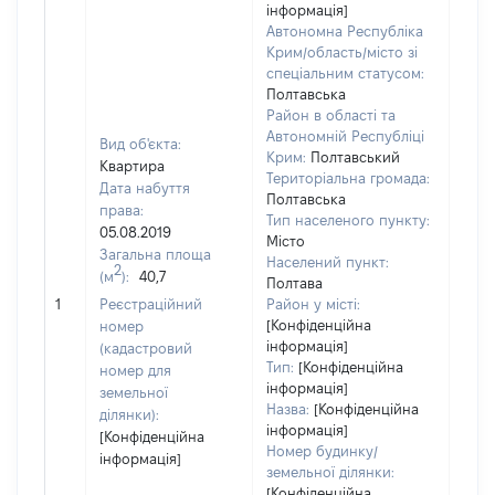
інформація]
Автономна Республіка
Крим/область/місто зі
спеціальним статусом:
Полтавська
Район в області та
Автономній Республіці
Вид об'єкта:
Крим:
Полтавський
Квартира
Територіальна громада:
Дата набуття
Полтавська
права:
Тип населеного пункту:
05.08.2019
Місто
Загальна площа
Населений пункт:
2
(м
):
40,7
Полтава
[Не
1
Реєстраційний
Район у місті:
заст
[Конфіденційна
номер
інформація]
(кадастровий
Тип:
[Конфіденційна
номер для
інформація]
земельної
Назва:
[Конфіденційна
ділянки):
інформація]
[Конфіденційна
Номер будинку/
інформація]
земельної ділянки:
[Конфіденційна