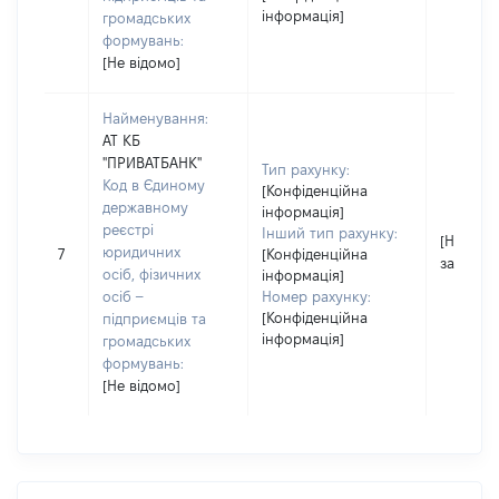
інформація]
громадських
формувань:
[Не відомо]
Найменування:
АТ КБ
"ПРИВАТБАНК"
Тип рахунку:
Код в Єдиному
[Конфіденційна
державному
інформація]
реєстрі
Інший тип рахунку:
[Не
юридичних
7
[Конфіденційна
застосо
осіб, фізичних
інформація]
осіб –
Номер рахунку:
[Конфіденційна
підприємців та
інформація]
громадських
формувань:
[Не відомо]