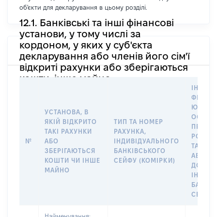
об'єкти для декларування в цьому розділі.
12.1. Банківські та інші фінансові
установи, у тому числі за
кордоном, у яких у суб'єкта
декларування або членів його сім'ї
відкриті рахунки або зберігаються
кошти, інше майно
ІНФОР
ФІЗИЧН
ЮРИДИ
УСТАНОВА, В
ОСОБУ,
ЯКІЙ ВІДКРИТО
ТИП ТА НОМЕР
ПРАВО
ТАКІ РАХУНКИ
РАХУНКА,
РОЗПО
№
АБО
ІНДИВІДУАЛЬНОГО
ТАКИМ
ЗБЕРІГАЮТЬСЯ
БАНКІВСЬКОГО
АБО М
КОШТИ ЧИ ІНШЕ
СЕЙФУ (КОМІРКИ)
ДО
МАЙНО
ІНДИВ
БАНКІ
СЕЙФУ 
Найменування: