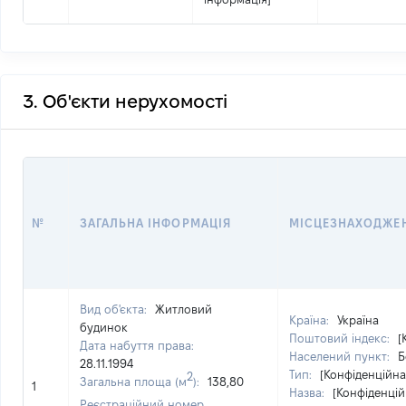
3. Об'єкти нерухомості
№
ЗАГАЛЬНА ІНФОРМАЦІЯ
МІСЦЕЗНАХОДЖЕ
Вид об'єкта:
Житловий
Країна:
Україна
будинок
Поштовий індекс:
[
Дата набуття права:
Населений пункт:
Б
28.11.1994
Тип:
[Конфіденційна
2
Загальна площа (м
):
138,80
1
Назва:
[Конфіденцій
Реєстраційний номер