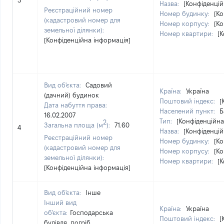
3
Назва:
[Конфіденцій
Реєстраційний номер
Номер будинку:
[Ко
(кадастровий номер для
Номер корпусу:
[Ко
земельної ділянки):
Номер квартири:
[
[Конфіденційна інформація]
Вид об'єкта:
Садовий
Країна:
Україна
(дачний) будинок
Поштовий індекс:
[
Дата набуття права:
Населений пункт:
Б
16.02.2007
Тип:
[Конфіденційна
2
Загальна площа (м
):
71.60
4
Назва:
[Конфіденцій
Реєстраційний номер
Номер будинку:
[Ко
(кадастровий номер для
Номер корпусу:
[Ко
земельної ділянки):
Номер квартири:
[
[Конфіденційна інформація]
Вид об'єкта:
Інше
Інший вид
Країна:
Україна
об'єкта:
Господарська
Поштовий індекс:
[
будівля, погріб