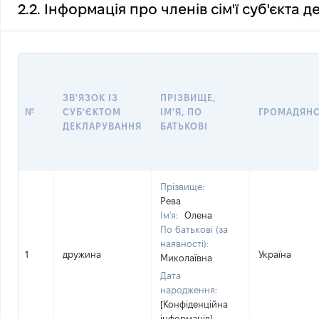
2.2. Інформація про членів сім'ї суб'єкта 
ЗВ'ЯЗОК ІЗ
ПРІЗВИЩЕ,
№
СУБ'ЄКТОМ
ІМ'Я, ПО
ГРОМАДЯН
ДЕКЛАРУВАННЯ
БАТЬКОВІ
Прізвище:
Рева
Ім'я:
Олена
По батькові (за
наявності):
1
дружина
Україна
Миколаївна
Дата
народження:
[Конфіденційна
інформація]