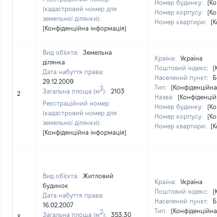
Номер будинку:
[Ко
(кадастровий номер для
Номер корпусу:
[Ко
земельної ділянки):
Номер квартири:
[
[Конфіденційна інформація]
Вид об'єкта:
Земельна
Країна:
Україна
ділянка
Поштовий індекс:
[
Дата набуття права:
Населений пункт:
Б
29.12.2009
Тип:
[Конфіденційна
2
Загальна площа (м
):
2103
2
Назва:
[Конфіденцій
Реєстраційний номер
Номер будинку:
[Ко
(кадастровий номер для
Номер корпусу:
[Ко
земельної ділянки):
Номер квартири:
[
[Конфіденційна інформація]
Вид об'єкта:
Житловий
Країна:
Україна
будинок
Поштовий індекс:
[
Дата набуття права:
Населений пункт:
Б
16.02.2007
Тип:
[Конфіденційна
2
Загальна площа (м
):
353.30