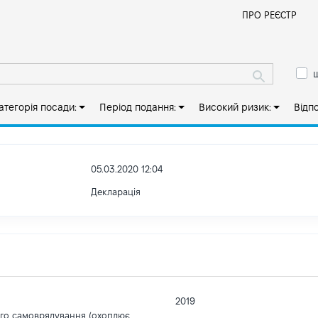
Й
ПРО РЕЄСТР
ш
атегорія посади:
Період подання:
Високий ризик:
Відп
05.03.2020 12:04
Декларація
2019
ого самоврядування (охоплює