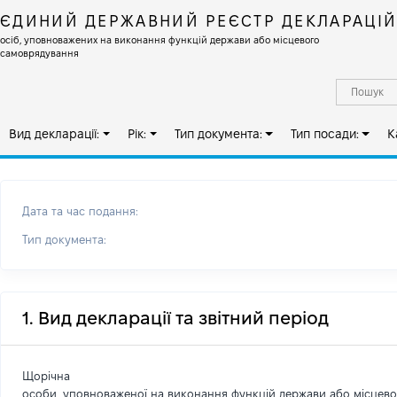
ЄДИНИЙ ДЕРЖАВНИЙ РЕЄСТР ДЕКЛАРАЦІ
осіб, уповноважених на виконання функцій держави або місцевого
самоврядування
Вид декларації:
Рік:
Тип документа:
Тип посади:
К
Дата та час подання:
Тип документа:
1. Вид декларації та звітний період
Щорічна
особи, уповноваженої на виконання функцій держави або місцев