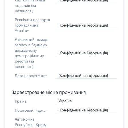
картки платника
податків (за
наявності):
Реквізити паспорта
[Конфіденційна інформація]
громадянина
України:
Унікальний номер
запису в Єдиному
державному
[Конфіденційна інформація]
демографічному
реєстрі (за
наявності):
[Конфіденційна інформація]
Дата народження:
Зареєстроване місце проживання
Україна
Країна:
[Конфіденційна інформація]
Поштовий індекс:
Автономна
Республіка Крим/