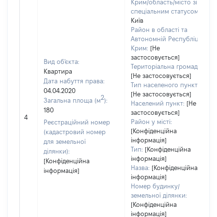
Крим/область/місто зі
спеціальним статусом:
Київ
Район в області та
Автономній Республіці
Крим:
[Не
застосовується]
Вид об'єкта:
Територіальна громада:
Квартира
[Не застосовується]
Дата набуття права:
Тип населеного пункту:
04.04.2020
[Не застосовується]
2
Загальна площа (м
):
Населений пункт:
[Не
180
застосовується]
4
Район у місті:
Реєстраційний номер
[Конфіденційна
(кадастровий номер
інформація]
для земельної
Тип:
[Конфіденційна
ділянки):
інформація]
[Конфіденційна
Назва:
[Конфіденційна
інформація]
інформація]
Номер будинку/
земельної ділянки:
[Конфіденційна
інформація]