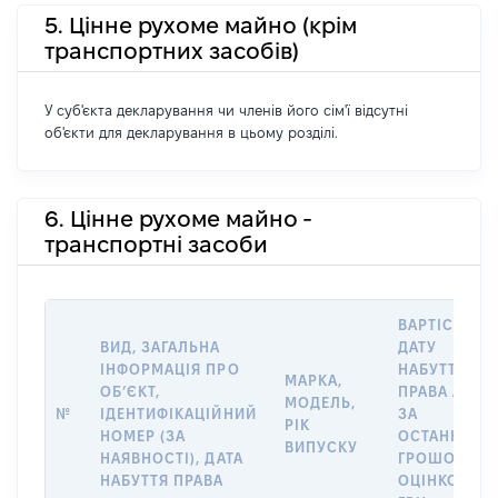
5. Цінне рухоме майно (крім
транспортних засобів)
У суб'єкта декларування чи членів його сім'ї відсутні
об'єкти для декларування в цьому розділі.
6. Цінне рухоме майно -
транспортні засоби
ВАРТІСТЬ Н
ВИД, ЗАГАЛЬНА
ДАТУ
ІНФОРМАЦІЯ ПРО
НАБУТТЯ
МАРКА,
ОБʼЄКТ,
ПРАВА АБО
МОДЕЛЬ,
№
ІДЕНТИФІКАЦІЙНИЙ
ЗА
РІК
НОМЕР (ЗА
ОСТАННЬО
ВИПУСКУ
НАЯВНОСТІ), ДАТА
ГРОШОВОЮ
НАБУТТЯ ПРАВА
ОЦІНКОЮ,