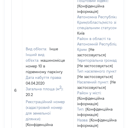
Поштовий індекс:
[Конфіденційна
інформація]
Автономна Республіка
Крим/область/місто зі
спеціальним статусом:
Київ
Район в області та
Автономній Республіці
Вид об'єкта:
Інше
Крим:
[Не
Інший вид
застосовується]
об'єкта:
машиномісце
Територіальна громада:
[Не застосовується]
номер 10 в
Тип населеного пункту:
підземному паркінгу
[Не застосовується]
Дата набуття права:
Населений пункт:
[Не
04.04.2020
2
застосовується]
Загальна площа (м
):
6
Район у місті:
20.2
[Конфіденційна
Реєстраційний номер
інформація]
(кадастровий номер
Тип:
[Конфіденційна
для земельної
інформація]
ділянки):
Назва:
[Конфіденційна
[Конфіденційна
інформація]