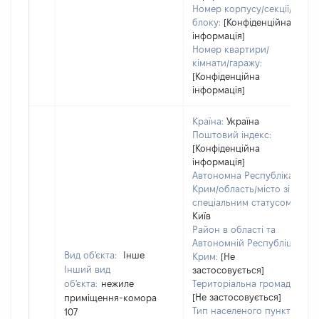
Номер корпусу/секції/
блоку:
[Конфіденційна
інформація]
Номер квартири/
кімнати/гаражу:
[Конфіденційна
інформація]
Країна:
Україна
Поштовий індекс:
[Конфіденційна
інформація]
Автономна Республіка
Крим/область/місто зі
спеціальним статусом:
Київ
Район в області та
Автономній Республіці
Вид об'єкта:
Інше
Крим:
[Не
Інший вид
застосовується]
об'єкта:
нежиле
Територіальна громада:
[Не застосовується]
приміщення-комора
Тип населеного пункту:
107