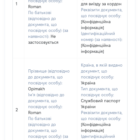
посвідчує особу):
1
для виїзду за кордон
Roman
Реквізити документа,
По батькові
що посвідчує особу:
(відповідно до
[Конфіденційна
документа, що
інформація]
посвідчує особу) (за
Ідентифікаційний
наявності):
Не
номер (за наявності):
застосовується
[Конфіденційна
інформація]
Країна, в якій видано
Прізвище (відповідно
документ, що
до документа, що
посвідчує особу:
посвідчує особу):
Україна
Opimakh
Тип документа, що
Ім’я (відповідно до
посвідчує особу:
документа, що
Службовий паспорт
посвідчує особу):
України
2
Roman
Реквізити документа,
По батькові
що посвідчує особу:
(відповідно до
[Конфіденційна
документа, що
інформація]
посвідчує особу) (за
Ідентифікаційний