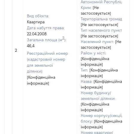
Автономній Республіці
Крим:
[Не
застосовується]
Вид об'єкта:
Територіальна громада:
Квартира
[Не застосовується]
Дата набуття права:
Тип населеного пункту:
22.04.2008
[Не застосовується]
2
Загальна площа (м
):
Населений пункт:
[Не
46,4
застосовується]
2
Район у місті:
Реєстраційний номер
[Конфіденційна
(кадастровий номер
інформація]
для земельної
Тип:
[Конфіденційна
ділянки):
інформація]
[Конфіденційна
Назва:
[Конфіденційна
інформація]
інформація]
Номер будинку/
земельної ділянки:
[Конфіденційна
інформація]
Номер корпусу/секції/
блоку:
[Конфіденційна
інформація]
Номер квартири/