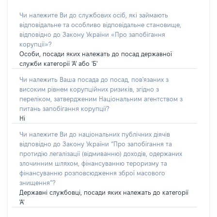
Чи належите Ви до службових осіб, які займають
відповідальне та особливо відповідальне становище,
відповідно до Закону України «Про запобігання
корупції»?
Особи, посади яких належать до посад державної
служби категорії 'А' або 'Б'
Чи належить Ваша посада до посад, пов'язаних з
високим рівнем корупційних ризиків, згідно з
переліком, затвердженим Національним агентством з
питань запобігання корупції?
Ні
Чи належите Ви до національних публічних діячів
відповідно до Закону України “Про запобігання та
протидію легалізації (відмиванню) доходів, одержаних
злочинним шляхом, фінансуванню тероризму та
фінансуванню розповсюдження зброї масового
знищення”?
Державні службовці, посади яких належать до категорії
'А'