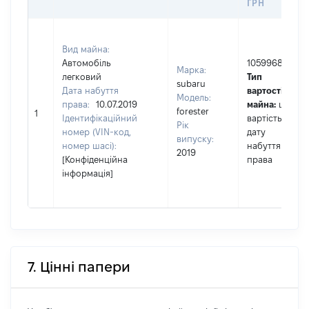
ГРН
Вид майна:
Автомобіль
1059968
Марка:
легковий
Тип
subaru
Дата набуття
вартості
Модель:
права:
10.07.2019
майна:
це
forester
1
Ідентифікаційний
вартість на
Рік
номер (VIN-код,
дату
випуску:
номер шасі):
набуття
2019
[Конфіденційна
права
інформація]
7. Цінні папери