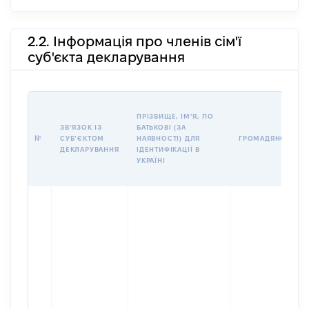
2.2. Інформація про членів сім'ї
суб'єкта декларування
ПРІЗВИЩЕ, ІМʼЯ, ПО
ЗВʼЯЗОК ІЗ
БАТЬКОВІ (ЗА
№
СУБʼЄКТОМ
НАЯВНОСТІ) ДЛЯ
ГРОМАДЯНСТВО
ДЕКЛАРУВАННЯ
ІДЕНТИФІКАЦІЇ В
УКРАЇНІ