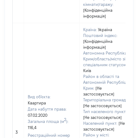
кімнати/гаражу:
[Конфіденційна
інформація]
Країна:
Україна
Поштовий індекс:
[Конфіденційна
інформація]
Автономна Республіка
Крим/область/місто зі
спеціальним статусом:
Київ
Район в області та
Автономній Республіці
Крим:
[Не
застосовується]
Вид об'єкта:
Територіальна громада:
Квартира
[Не застосовується]
Дата набуття права:
Тип населеного пункту:
07.02.2020
[Не застосовується]
2
Загальна площа (м
):
Населений пункт:
[Не
116,4
застосовується]
3
Район у місті:
Реєстраційний номер