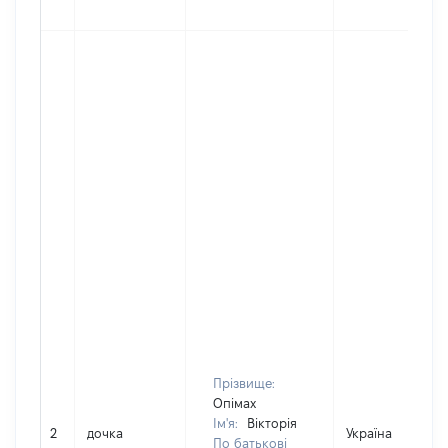
Прізвище:
Опімах
Ім'я:
Вікторія
2
дочка
Україна
По батькові