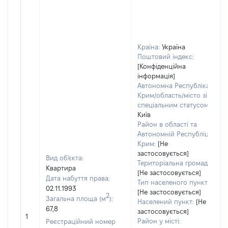
Країна:
Україна
Поштовий індекс:
[Конфіденційна
інформація]
Автономна Республіка
Крим/область/місто зі
спеціальним статусом:
Київ
Район в області та
Автономній Республіці
Крим:
[Не
застосовується]
Вид об'єкта:
Територіальна громада:
Квартира
[Не застосовується]
Дата набуття права:
Тип населеного пункту:
02.11.1993
[Не застосовується]
2
Загальна площа (м
):
Населений пункт:
[Не
67,8
застосовується]
1
Район у місті:
Реєстраційний номер