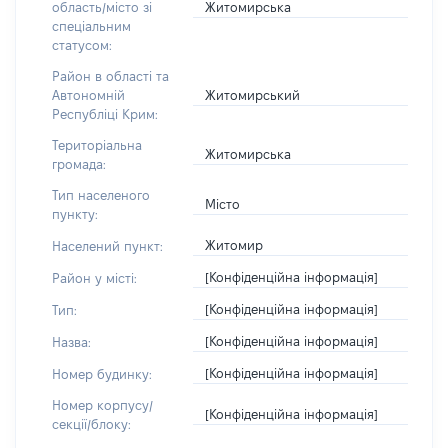
Житомирська
область/місто зі
спеціальним
статусом:
Район в області та
Житомирський
Автономній
Республіці Крим:
Територіальна
Житомирська
громада:
Тип населеного
Місто
пункту:
Житомир
Населений пункт:
[Конфіденційна інформація]
Район у місті:
[Конфіденційна інформація]
Тип:
[Конфіденційна інформація]
Назва:
[Конфіденційна інформація]
Номер будинку:
Номер корпусу/
[Конфіденційна інформація]
секції/блоку: