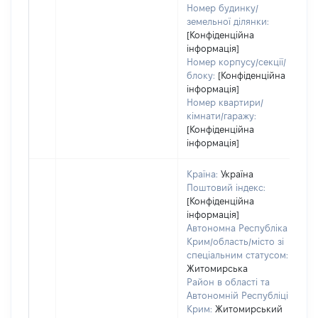
Номер будинку/
земельної ділянки:
[Конфіденційна
інформація]
Номер корпусу/секції/
блоку:
[Конфіденційна
інформація]
Номер квартири/
кімнати/гаражу:
[Конфіденційна
інформація]
Країна:
Україна
Поштовий індекс:
[Конфіденційна
інформація]
Автономна Республіка
Крим/область/місто зі
спеціальним статусом:
Житомирська
Район в області та
Автономній Республіці
Крим:
Житомирський