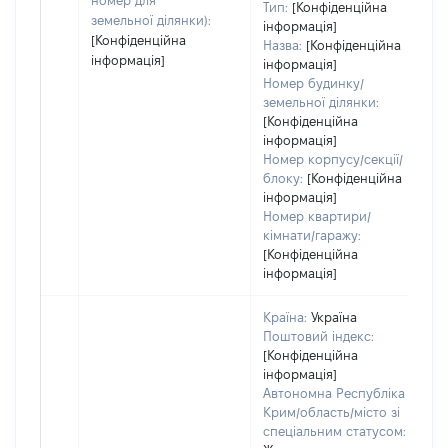
номер для
Тип:
[Конфіденційна
земельної ділянки):
інформація]
[Конфіденційна
Назва:
[Конфіденційна
інформація]
інформація]
Номер будинку/
земельної ділянки:
[Конфіденційна
інформація]
Номер корпусу/секції/
блоку:
[Конфіденційна
інформація]
Номер квартири/
кімнати/гаражу:
[Конфіденційна
інформація]
Країна:
Україна
Поштовий індекс:
[Конфіденційна
інформація]
Автономна Республіка
Крим/область/місто зі
спеціальним статусом: