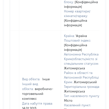
блоку:
[Конфіденційна
інформація]
Номер квартири/
кімнати/гаражу:
[Конфіденційна
інформація]
Країна:
Україна
Поштовий індекс:
[Конфіденційна
інформація]
Автономна Республіка
Крим/область/місто зі
спеціальним статусом:
Житомирська
Район в області та
Автономній Республіці
Вид об'єкта:
Інше
Крим:
Житомирський
Інший вид
Територіальна громада:
об'єкта:
виробничо-
Житомирська
торговельний
Тип населеного пункту:
комплекс
Місто
Дата набуття права:
Населений пункт:
в
14.01.2013