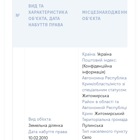
ВИД ТА
ХАРАКТЕРИСТИКА
МІСЦЕЗНАХОДЖЕННЯ
№
ОБʼЄКТА, ДАТА
ОБʼЄКТА
НАБУТТЯ ПРАВА
Країна:
Україна
Поштовий індекс:
[Конфіденційна
інформація]
Автономна Республіка
Крим/область/місто зі
спеціальним статусом:
Житомирська
Район в області та
Автономній Республіці
Крим:
Житомирський
Вид об'єкта:
Територіальна громада:
Земельна ділянка
Пулинська
Тип населеного пункту:
Дата набуття права:
Село
10.02.2010