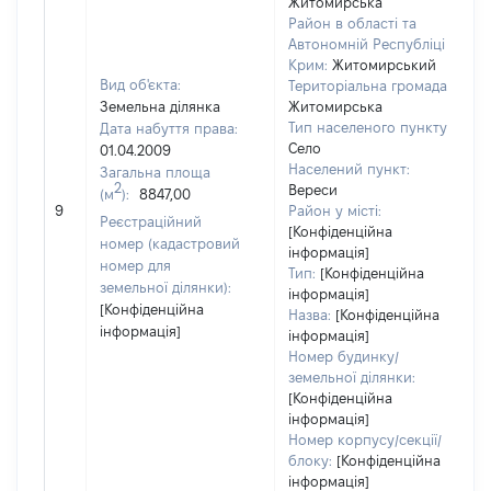
Житомирська
Район в області та
Автономній Республіці
Крим:
Житомирський
Вид об'єкта:
Територіальна громада:
Земельна ділянка
Житомирська
Тип населеного пункту:
Дата набуття права:
Село
01.04.2009
Населений пункт:
Загальна площа
в
2
Вереси
(м
):
8847,00
о
9
Район у місті:
в
Реєстраційний
[Конфіденційна
д
номер (кадастровий
інформація]
н
номер для
Тип:
[Конфіденційна
земельної ділянки):
інформація]
[Конфіденційна
Назва:
[Конфіденційна
інформація]
інформація]
Номер будинку/
земельної ділянки:
[Конфіденційна
інформація]
Номер корпусу/секції/
блоку:
[Конфіденційна
інформація]