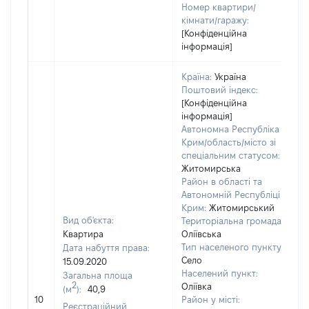
Номер квартири/
кімнати/гаражу:
[Конфіденційна
інформація]
Країна:
Україна
Поштовий індекс:
[Конфіденційна
інформація]
Автономна Республіка
Крим/область/місто зі
спеціальним статусом:
Житомирська
Район в області та
Автономній Республіці
Крим:
Житомирський
Вид об'єкта:
Територіальна громада:
Квартира
Оліївська
Тип населеного пункту:
Дата набуття права:
Село
15.09.2020
Населений пункт:
Загальна площа
в
2
Оліївка
(м
):
40,9
о
10
Район у місті:
в
Реєстраційний