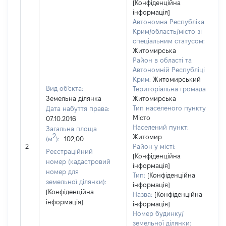
[Конфіденційна
інформація]
Автономна Республіка
Крим/область/місто зі
спеціальним статусом:
Житомирська
Район в області та
Автономній Республіці
Крим:
Житомирський
Вид об'єкта:
Територіальна громада:
Земельна ділянка
Житомирська
Тип населеного пункту:
Дата набуття права:
1
Місто
07.10.2016
Населений пункт:
Загальна площа
в
2
Житомир
(м
):
102,00
о
2
Район у місті:
в
Реєстраційний
[Конфіденційна
д
номер (кадастровий
інформація]
н
номер для
Тип:
[Конфіденційна
земельної ділянки):
інформація]
[Конфіденційна
Назва:
[Конфіденційна
інформація]
інформація]
Номер будинку/
земельної ділянки: