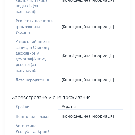
картки платника
податків (за
наявності):
Реквізити паспорта
[Конфіденційна інформація]
громадянина
України:
Унікальний номер
запису в Єдиному
державному
[Конфіденційна інформація]
демографічному
реєстрі (за
наявності):
[Конфіденційна інформація]
Дата народження:
Зареєстроване місце проживання
Україна
Країна:
[Конфіденційна інформація]
Поштовий індекс:
Автономна
Республіка Крим/