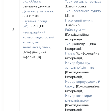
Вид об'єкта:
Територіальна громада:
Земельна ділянка
Житомирська
Тип населеного пункту:
Дата набуття права:
Місто
06.08.2014
Населений пункт:
Загальна площа
в
2
Житомир
(м
):
6300,00
о
5
Район у місті:
в
Реєстраційний
[Конфіденційна
д
номер (кадастровий
інформація]
н
номер для
Тип:
[Конфіденційна
земельної ділянки):
інформація]
[Конфіденційна
Назва:
[Конфіденційна
інформація]
інформація]
Номер будинку/
земельної ділянки:
[Конфіденційна
інформація]
Номер корпусу/секції/
блоку:
[Конфіденційна
інформація]
Номер квартири/
кімнати/гаражу:
[Конфіденційна
інформація]