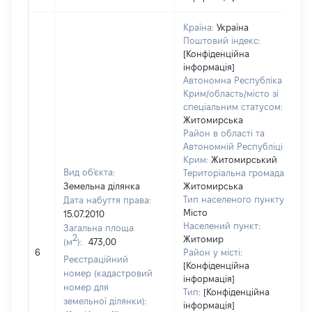
Країна:
Україна
Поштовий індекс:
[Конфіденційна
інформація]
Автономна Республіка
Крим/область/місто зі
спеціальним статусом:
Житомирська
Район в області та
Автономній Республіці
Крим:
Житомирський
Вид об'єкта:
Територіальна громада:
Земельна ділянка
Житомирська
Тип населеного пункту:
Дата набуття права:
2
Місто
15.07.2010
Населений пункт:
Загальна площа
в
2
Житомир
(м
):
473,00
о
6
Район у місті:
в
Реєстраційний
[Конфіденційна
д
номер (кадастровий
інформація]
н
номер для
Тип:
[Конфіденційна
земельної ділянки):
інформація]