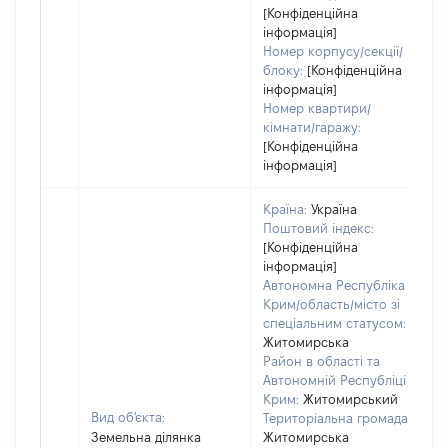
[Конфіденційна
інформація]
Номер корпусу/секції/
блоку:
[Конфіденційна
інформація]
Номер квартири/
кімнати/гаражу:
[Конфіденційна
інформація]
Країна:
Україна
Поштовий індекс:
[Конфіденційна
інформація]
Автономна Республіка
Крим/область/місто зі
спеціальним статусом:
Житомирська
Район в області та
Автономній Республіці
Крим:
Житомирський
Вид об'єкта:
Територіальна громада:
Земельна ділянка
Житомирська