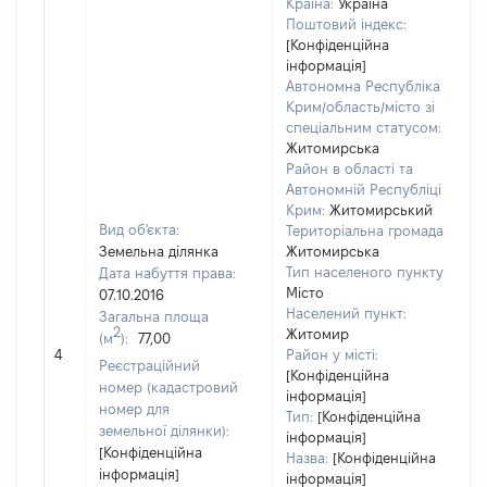
Країна:
Україна
Поштовий індекс:
[Конфіденційна
інформація]
Автономна Республіка
Крим/область/місто зі
спеціальним статусом:
Житомирська
Район в області та
Автономній Республіці
Крим:
Житомирський
Вид об'єкта:
Територіальна громада:
Земельна ділянка
Житомирська
Тип населеного пункту:
Дата набуття права:
Місто
07.10.2016
Населений пункт:
Загальна площа
в
2
Житомир
(м
):
77,00
о
4
Район у місті:
в
Реєстраційний
[Конфіденційна
д
номер (кадастровий
інформація]
н
номер для
Тип:
[Конфіденційна
земельної ділянки):
інформація]
[Конфіденційна
Назва:
[Конфіденційна
інформація]
інформація]