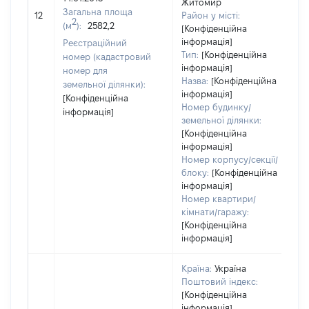
Житомир
о
Загальна площа
12
Район у місті:
в
2
(м
):
2582,2
[Конфіденційна
д
інформація]
Реєстраційний
н
Тип:
[Конфіденційна
номер (кадастровий
інформація]
номер для
Назва:
[Конфіденційна
земельної ділянки):
інформація]
[Конфіденційна
Номер будинку/
інформація]
земельної ділянки:
[Конфіденційна
інформація]
Номер корпусу/секції/
блоку:
[Конфіденційна
інформація]
Номер квартири/
кімнати/гаражу:
[Конфіденційна
інформація]
Країна:
Україна
Поштовий індекс:
[Конфіденційна
інформація]