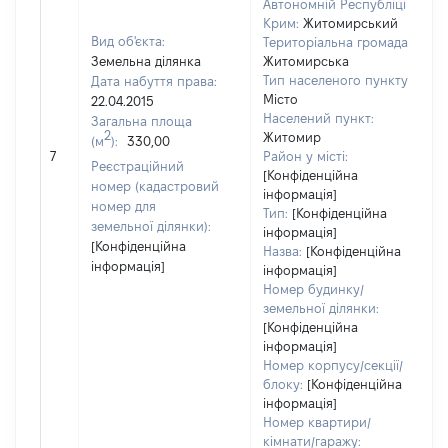
Автономній Республіці
Крим:
Житомирський
Вид об'єкта:
Територіальна громада:
Земельна ділянка
Житомирська
Тип населеного пункту:
Дата набуття права:
2
Місто
22.04.2015
Населений пункт:
Загальна площа
в
2
Житомир
(м
):
330,00
о
7
Район у місті:
в
Реєстраційний
[Конфіденційна
д
номер (кадастровий
інформація]
н
номер для
Тип:
[Конфіденційна
земельної ділянки):
інформація]
[Конфіденційна
Назва:
[Конфіденційна
інформація]
інформація]
Номер будинку/
земельної ділянки:
[Конфіденційна
інформація]
Номер корпусу/секції/
блоку:
[Конфіденційна
інформація]
Номер квартири/
кімнати/гаражу: