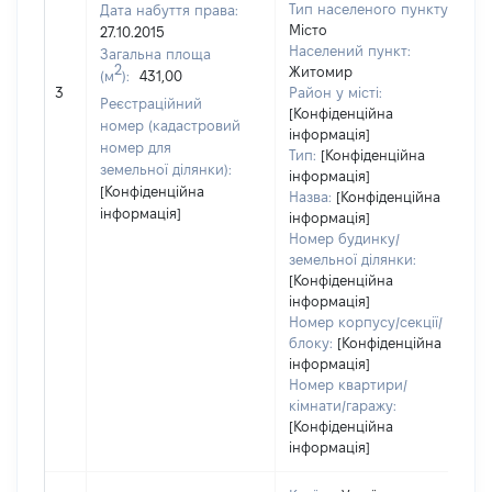
Тип населеного пункту:
Дата набуття права:
Місто
27.10.2015
Населений пункт:
Загальна площа
в
2
Житомир
(м
):
431,00
о
3
Район у місті:
в
Реєстраційний
[Конфіденційна
д
номер (кадастровий
інформація]
н
номер для
Тип:
[Конфіденційна
земельної ділянки):
інформація]
[Конфіденційна
Назва:
[Конфіденційна
інформація]
інформація]
Номер будинку/
земельної ділянки:
[Конфіденційна
інформація]
Номер корпусу/секції/
блоку:
[Конфіденційна
інформація]
Номер квартири/
кімнати/гаражу:
[Конфіденційна
інформація]