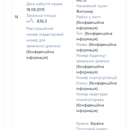
Місто
Дата набуття права:
Населений пункт:
в
18.09.2015
Житомир
о
Загальна площа
14
Район у місті:
в
2
(м
):
836,3
[Конфіденційна
д
інформація]
Реєстраційний
н
Тип:
[Конфіденційна
номер (кадастровий
інформація]
номер для
Назва:
[Конфіденційна
земельної ділянки):
інформація]
[Конфіденційна
Номер будинку/
інформація]
земельної ділянки:
[Конфіденційна
інформація]
Номер корпусу/секції/
блоку:
[Конфіденційна
інформація]
Номер квартири/
кімнати/гаражу:
[Конфіденційна
інформація]
Країна:
Україна
Поштовий індекс: