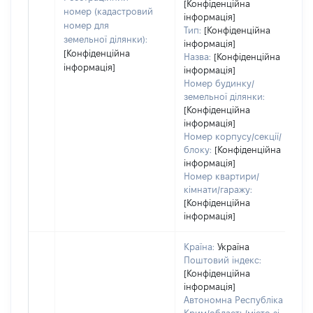
[Конфіденційна
д
номер (кадастровий
інформація]
н
номер для
Тип:
[Конфіденційна
земельної ділянки):
інформація]
[Конфіденційна
Назва:
[Конфіденційна
інформація]
інформація]
Номер будинку/
земельної ділянки:
[Конфіденційна
інформація]
Номер корпусу/секції/
блоку:
[Конфіденційна
інформація]
Номер квартири/
кімнати/гаражу:
[Конфіденційна
інформація]
Країна:
Україна
Поштовий індекс:
[Конфіденційна
інформація]
Автономна Республіка