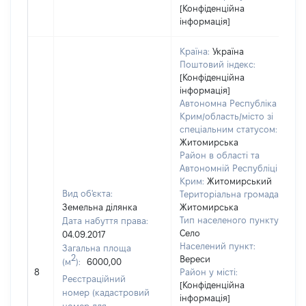
[Конфіденційна
інформація]
Країна:
Україна
Поштовий індекс:
[Конфіденційна
інформація]
Автономна Республіка
Крим/область/місто зі
спеціальним статусом:
Житомирська
Район в області та
Автономній Республіці
Крим:
Житомирський
Вид об'єкта:
Територіальна громада:
Земельна ділянка
Житомирська
Тип населеного пункту:
Дата набуття права:
Село
04.09.2017
Населений пункт:
Загальна площа
в
2
Вереси
(м
):
6000,00
о
8
Район у місті:
в
Реєстраційний
[Конфіденційна
д
номер (кадастровий
інформація]
н