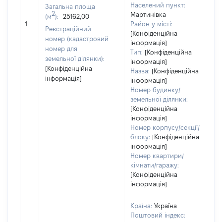
Населений пункт:
Загальна площа
в
2
Мартинівка
(м
):
25162,00
о
1
Район у місті:
в
Реєстраційний
[Конфіденційна
д
номер (кадастровий
інформація]
н
номер для
Тип:
[Конфіденційна
земельної ділянки):
інформація]
[Конфіденційна
Назва:
[Конфіденційна
інформація]
інформація]
Номер будинку/
земельної ділянки:
[Конфіденційна
інформація]
Номер корпусу/секції/
блоку:
[Конфіденційна
інформація]
Номер квартири/
кімнати/гаражу:
[Конфіденційна
інформація]
Країна:
Україна
Поштовий індекс: