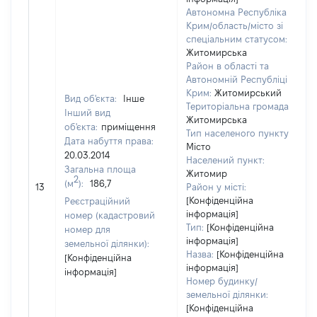
Автономна Республіка
Крим/область/місто зі
спеціальним статусом:
Житомирська
Район в області та
Автономній Республіці
Крим:
Житомирський
Вид об'єкта:
Інше
Територіальна громада:
Інший вид
Житомирська
об'єкта:
приміщення
Тип населеного пункту:
Дата набуття права:
Місто
20.03.2014
Населений пункт:
в
Загальна площа
Житомир
о
2
(м
):
186,7
13
Район у місті:
в
[Конфіденційна
Реєстраційний
д
інформація]
номер (кадастровий
н
Тип:
[Конфіденційна
номер для
інформація]
земельної ділянки):
Назва:
[Конфіденційна
[Конфіденційна
інформація]
інформація]
Номер будинку/
земельної ділянки:
[Конфіденційна