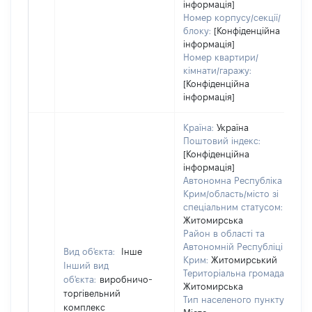
інформація]
Номер корпусу/секції/
блоку:
[Конфіденційна
інформація]
Номер квартири/
кімнати/гаражу:
[Конфіденційна
інформація]
Країна:
Україна
Поштовий індекс:
[Конфіденційна
інформація]
Автономна Республіка
Крим/область/місто зі
спеціальним статусом:
Житомирська
Район в області та
Автономній Республіці
Вид об'єкта:
Інше
Крим:
Житомирський
Інший вид
Територіальна громада:
об'єкта:
виробничо-
Житомирська
торгівельний
Тип населеного пункту:
8
комплекс