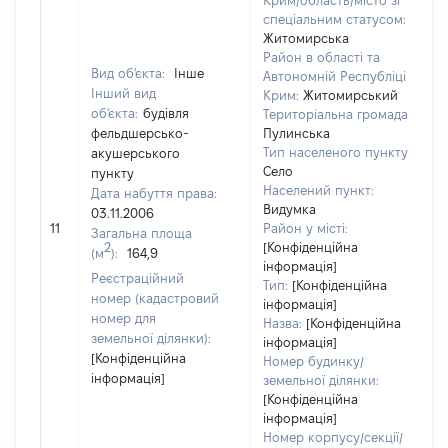
Крим/область/місто зі
спеціальним статусом:
Житомирська
Район в області та
Вид об'єкта:
Інше
Автономній Республіці
Інший вид
Крим:
Житомирський
об'єкта:
будівля
Територіальна громада:
фельдшерсько-
Пулинська
Тип населеного пункту:
акушерського
5
Село
пункту
Населений пункт:
Дата набуття права:
в
Видумка
03.11.2006
о
11
Район у місті:
Загальна площа
в
2
[Конфіденційна
(м
):
164,9
д
інформація]
н
Реєстраційний
Тип:
[Конфіденційна
номер (кадастровий
інформація]
номер для
Назва:
[Конфіденційна
земельної ділянки):
інформація]
[Конфіденційна
Номер будинку/
інформація]
земельної ділянки:
[Конфіденційна
інформація]
Номер корпусу/секції/