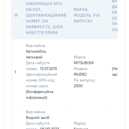
ВАРТІСТ
ІНФОРМАЦІЯ ПРО
ДАТУ Н
ОБʼЄКТ,
МАРКА,
ПРАВА А
№
ІДЕНТИФІКАЦІЙНИЙ
МОДЕЛЬ, РІК
ОСТАН
НОМЕР (ЗА
ВИПУСКУ
ГРОШО
НАЯВНОСТІ), ДАТА
ОЦІНКО
НАБУТТЯ ПРАВА
Вид майна:
Автомобіль
легковий
Марка:
Дата набуття
MITSUBISHI
права:
12.07.2013
Модель:
[Не
1
Ідентифікаційний
PAJERO
застосов
номер (VIN-код,
Рік випуску:
номер шасі):
2000
[Конфіденційна
інформація]
Вид майна:
Водний засіб
Дата набуття
Марка: