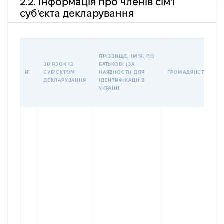
2.2. Інформація про членів сім'ї
суб'єкта декларування
ПРІЗВИЩЕ, ІМʼЯ, ПО
ЗВʼЯЗОК ІЗ
БАТЬКОВІ (ЗА
№
СУБʼЄКТОМ
НАЯВНОСТІ) ДЛЯ
ГРОМАДЯНСТВО
ДЕКЛАРУВАННЯ
ІДЕНТИФІКАЦІЇ В
УКРАЇНІ