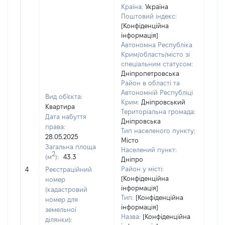
Країна:
Україна
Поштовий індекс:
[Конфіденційна
інформація]
Автономна Республіка
Крим/область/місто зі
спеціальним статусом:
Дніпропетровська
Район в області та
Автономній Республіці
Вид об'єкта:
Крим:
Дніпровський
Квартира
Територіальна громада:
Дата набуття
Дніпровська
права:
Тип населеного пункту:
28.05.2025
Місто
Загальна площа
Населений пункт:
2
(м
):
43.3
Дніпро
[Не 
Район у місті:
4
Реєстраційний
[Конфіденційна
номер
інформація]
(кадастровий
Тип:
[Конфіденційна
номер для
інформація]
земельної
Назва:
[Конфіденційна
ділянки):