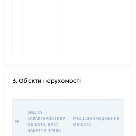
3. Об'єкти нерухомості
ВАР
ВИД ТА
ДАТ
ХАРАКТЕРИСТИКА
МІСЦЕЗНАХОДЖЕННЯ
ПРА
№
ОБʼЄКТА, ДАТА
ОБʼЄКТА
ОС
НАБУТТЯ ПРАВА
ГР