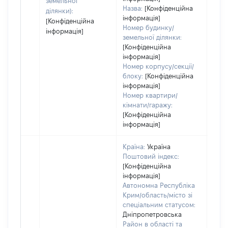
земельної
Назва:
[Конфіденційна
ділянки):
інформація]
[Конфіденційна
Номер будинку/
інформація]
земельної ділянки:
[Конфіденційна
інформація]
Номер корпусу/секції/
блоку:
[Конфіденційна
інформація]
Номер квартири/
кімнати/гаражу:
[Конфіденційна
інформація]
Країна:
Україна
Поштовий індекс:
[Конфіденційна
інформація]
Автономна Республіка
Крим/область/місто зі
спеціальним статусом:
Дніпропетровська
Район в області та