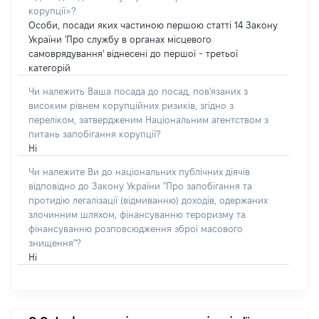
корупції»?
Особи, посади яких частиною першою статті 14 Закону
України 'Про службу в органах місцевого
самоврядування' віднесені до першої - третьої
категорій
Чи належить Ваша посада до посад, пов'язаних з
високим рівнем корупційних ризиків, згідно з
переліком, затвердженим Національним агентством з
питань запобігання корупції?
Ні
Чи належите Ви до національних публічних діячів
відповідно до Закону України "Про запобігання та
протидію легалізації (відмиванню) доходів, одержаних
злочинним шляхом, фінансуванню тероризму та
фінансуванню розповсюдження зброї масового
знищення"?
Ні