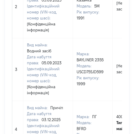
права:
05.09.2023
Казанка
[Не
Ідентифікаційний
Модель:
5М
2
застосов
номер (VIN-код,
Рік випуску:
номер шасі):
1991
[Конфіденційна
інформація]
Вид майна:
Водний засіб
Марка:
Дата набуття
BAYLINER 2355
права:
05.09.2023
Модель:
[Не
Ідентифікаційний
3
USCD75SJD599
застосов
номер (VIN-код,
Рік випуску:
номер шасі):
1999
[Конфіденційна
інформація]
Вид майна:
Причіп
Дата набуття
Марка:
ПГ
40000
права:
03.12.2025
Модель:
Тип варто
Ідентифікаційний
BFRD
майна:
ц
4
номер (VIN-код,