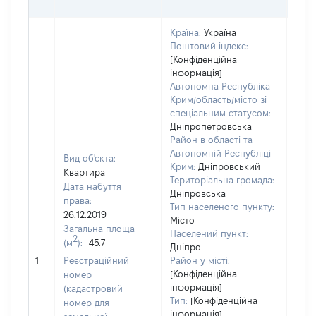
ОЦІ
Країна:
Україна
Поштовий індекс:
[Конфіденційна
інформація]
Автономна Республіка
Крим/область/місто зі
спеціальним статусом:
Дніпропетровська
Район в області та
Автономній Республіці
Вид об'єкта:
Крим:
Дніпровський
Квартира
Територіальна громада:
Дата набуття
Дніпровська
права:
Тип населеного пункту:
26.12.2019
Місто
Загальна площа
Населений пункт:
2
(м
):
45.7
Дніпро
[Не
1
Реєстраційний
Район у місті:
заст
[Конфіденційна
номер
інформація]
(кадастровий
Тип:
[Конфіденційна
номер для
інформація]