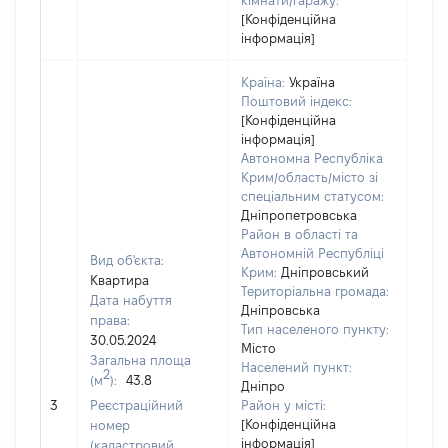
кімнати/гаражу:
[Конфіденційна
інформація]
Країна:
Україна
Поштовий індекс:
[Конфіденційна
інформація]
Автономна Республіка
Крим/область/місто зі
спеціальним статусом:
Дніпропетровська
Район в області та
Автономній Республіці
Вид об'єкта:
Крим:
Дніпровський
Квартира
Територіальна громада:
Дата набуття
Дніпровська
права:
Тип населеного пункту:
30.05.2024
Місто
Загальна площа
998
Населений пункт:
2
(м
):
43.8
Тип 
Дніпро
обʼє
3
Реєстраційний
Район у місті:
варт
[Конфіденційна
номер
інформація]
набу
(кадастровий