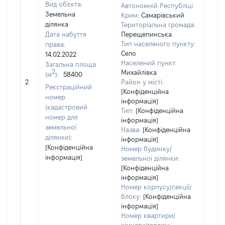
Вид об'єкта:
Автономній Республіці
Земельна
Крим:
Самарівський
ділянка
Територіальна громада:
Дата набуття
Перещепинська
Тип населеного пункту:
права:
Село
14.02.2022
Населений пункт:
Загальна площа
2
Михайлівка
(м
):
58400
[Не
2
Район у місті:
заст
Реєстраційний
[Конфіденційна
номер
інформація]
(кадастровий
Тип:
[Конфіденційна
номер для
інформація]
земельної
Назва:
[Конфіденційна
ділянки):
інформація]
[Конфіденційна
Номер будинку/
інформація]
земельної ділянки:
[Конфіденційна
інформація]
Номер корпусу/секції/
блоку:
[Конфіденційна
інформація]
Номер квартири/