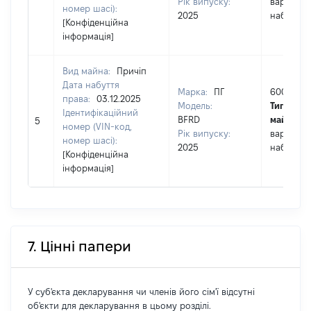
Рік випуску:
вартість 
номер шасі):
2025
набуття 
[Конфіденційна
інформація]
Вид майна:
Причіп
Дата набуття
Марка:
ПГ
60000
права:
03.12.2025
Модель:
Тип варто
Ідентифікаційний
BFRD
майна:
ц
5
номер (VIN-код,
Рік випуску:
вартість 
номер шасі):
2025
набуття 
[Конфіденційна
інформація]
7. Цінні папери
У суб'єкта декларування чи членів його сім'ї відсутні
об'єкти для декларування в цьому розділі.