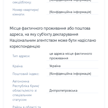
секції/блоку:
Номер квартири/
[Конфіденційна інформація]
кімнати:
Місце фактичного проживання або поштова
адреса, на яку суб’єкту декларування
Національним агентством може бути надіслано
кореспонденцію
це адреса місця фактичного
Тип адреси:
проживання
Україна
Країна:
[Конфіденційна інформація]
Поштовий індекс:
Автономна
Республіка Крим/
Дніпропетровська
область/місто зі
спеціальним
статусом:
Район в області та