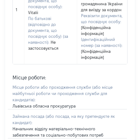
документа, що
громадянина України
посвідчує особу):
1
для виїзду за кордон
Vitalii
Реквізити документа,
По батькові
що посвідчує особу:
(відповідно до
[Конфіденційна
документа, що
інформація]
посвідчує особу) (за
Ідентифікаційний
наявності):
Не
номер (за наявності):
застосовується
[Конфіденційна
інформація]
Місце роботи:
Місце роботи або проходження служби
(або місце
майбутньої роботи чи проходження служби для
кандидатів)
:
Львівська обласна прокуратура
Займана посада
(або посада, на яку претендуєте як
кандидат)
:
Начальник відділу матеріально-технічного
забезпечення та соціально-побутових потреб