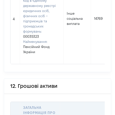
Код в Єдиному
державному реєстрі
юридичних осіб,
Інше
фізичних осіб –
соціальна
14769
4
підприємців та
виплата
громадських
формувань:
00035323
Найменування:
Пенсійний Фонд
України
12. Грошові активи
ЗАГАЛЬНА
ІНФОРМАЦІЯ ПРО