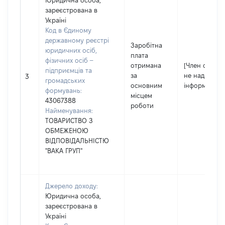
Юридична особа,
зареєстрована в
Україні
Код в Єдиному
державному реєстрі
Заробітна
юридичних осіб,
плата
фізичних осіб –
отримана
[Член сім'ї
підприємців та
за
не надав
3
громадських
основним
інформацію]
формувань:
місцем
43067388
роботи
Найменування:
ТОВАРИСТВО З
ОБМЕЖЕНОЮ
ВІДПОВІДАЛЬНІСТЮ
"ВАКА ГРУП"
Джерело доходу:
Юридична особа,
зареєстрована в
Україні