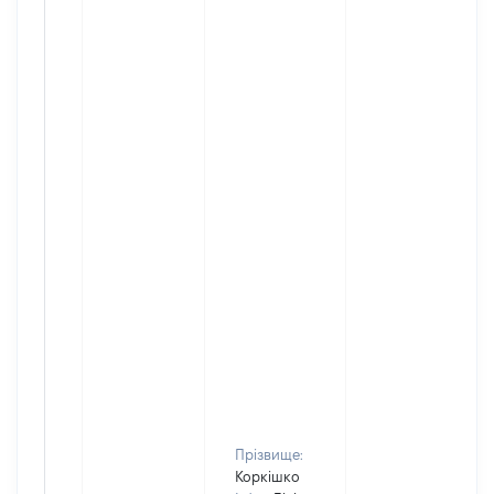
Прізвище:
Коркішко