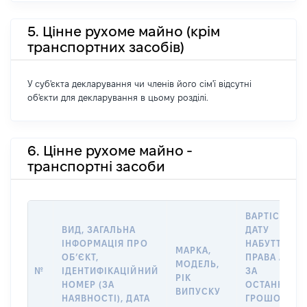
5. Цінне рухоме майно (крім
транспортних засобів)
У суб'єкта декларування чи членів його сім'ї відсутні
об'єкти для декларування в цьому розділі.
6. Цінне рухоме майно -
транспортні засоби
ВАРТІСТЬ Н
ВИД, ЗАГАЛЬНА
ДАТУ
ІНФОРМАЦІЯ ПРО
НАБУТТЯ
МАРКА,
ОБʼЄКТ,
ПРАВА АБО
МОДЕЛЬ,
№
ІДЕНТИФІКАЦІЙНИЙ
ЗА
РІК
НОМЕР (ЗА
ОСТАННЬО
ВИПУСКУ
НАЯВНОСТІ), ДАТА
ГРОШОВОЮ