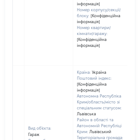
інформація]
Номер корпусу/секції/
блоку:
[Конфіденційна
інформація]
Номер квартири/
кімнати/гаражу:
[Конфіденційна
інформація]
Країна:
Україна
Поштовий індекс:
[Конфіденційна
інформація]
Автономна Республіка
Крим/область/місто зі
спеціальним статусом:
Львівська
Район в області та
Автономній Республіці
Вид об'єкта:
Крим:
Львівський
Гараж
Територіальна громада: