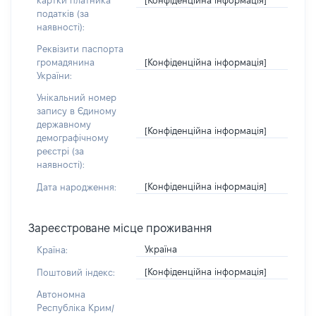
картки платника
податків (за
наявності):
Реквізити паспорта
[Конфіденційна інформація]
громадянина
України:
Унікальний номер
запису в Єдиному
державному
[Конфіденційна інформація]
демографічному
реєстрі (за
наявності):
[Конфіденційна інформація]
Дата народження:
Зареєстроване місце проживання
Україна
Країна:
[Конфіденційна інформація]
Поштовий індекс:
Автономна
Республіка Крим/