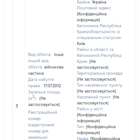
Країна:
Україна
Поштовий індекс:
[Конфіденційна
інформація]
Автономна Республіка
Крим/область/місто зі
спеціальним статусом:
Київ
Район в області та
Вид об'єкта:
Інше
Автономній Республіці
Інший вид
Крим:
[Не
об'єкта:
військова
застосовується]
частина
Територіальна громада:
[Не застосовується]
Дата набуття
Тип населеного пункту:
права:
17.07.2012
[Не застосовується]
Загальна площа
2
Населений пункт:
[Не
(м
):
[Не
[Не
застосовується]
застосовується]
3
зас
Район у місті:
Реєстраційний
[Конфіденційна
номер
інформація]
(кадастровий
Тип:
[Конфіденційна
номер для
інформація]
земельної
Назва:
[Конфіденційна