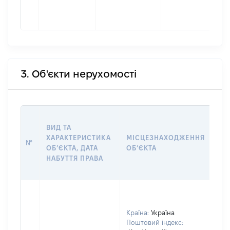
3. Об'єкти нерухомості
ВА
ВИД ТА
ДА
ХАРАКТЕРИСТИКА
МІСЦЕЗНАХОДЖЕННЯ
ПР
№
ОБʼЄКТА, ДАТА
ОБʼЄКТА
ОС
НАБУТТЯ ПРАВА
ГР
ОЦ
Країна:
Україна
Поштовий індекс: