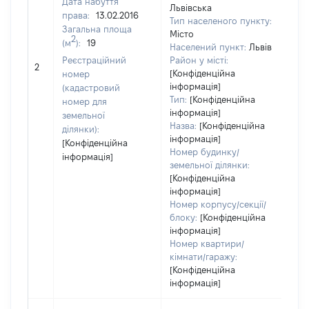
Дата набуття
Львівська
права:
13.02.2016
Тип населеного пункту:
Загальна площа
Місто
259
2
(м
):
19
Населений пункт:
Львів
Тип
Реєстраційний
Район у місті:
обʼє
2
[Конфіденційна
номер
вар
інформація]
(кадастровий
наб
Тип:
[Конфіденційна
номер для
інформація]
земельної
Назва:
[Конфіденційна
ділянки):
інформація]
[Конфіденційна
Номер будинку/
інформація]
земельної ділянки:
[Конфіденційна
інформація]
Номер корпусу/секції/
блоку:
[Конфіденційна
інформація]
Номер квартири/
кімнати/гаражу:
[Конфіденційна
інформація]