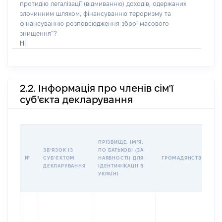
протидію легалізації (відмиванню) доходів, одержаних
злочинним шляхом, фінансуванню тероризму та
фінансуванню розповсюдження зброї масового
знищення”?
Ні
2.2. Інформація про членів сім'ї
суб'єкта декларування
П
ПРІЗВИЩЕ, ІМʼЯ,
Б
ЗВʼЯЗОК ІЗ
ПО БАТЬКОВІ (ЗА
І
№
СУБʼЄКТОМ
НАЯВНОСТІ) ДЛЯ
ГРОМАДЯНСТВО
М
ДЕКЛАРУВАННЯ
ІДЕНТИФІКАЦІЇ В
УКРАЇНІ