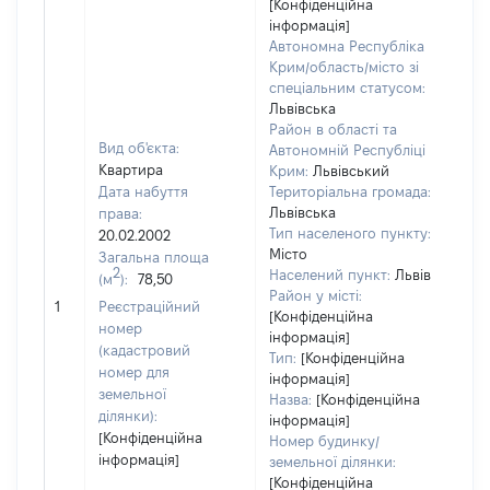
[Конфіденційна
інформація]
Автономна Республіка
Крим/область/місто зі
спеціальним статусом:
Львівська
Район в області та
Вид об'єкта:
Автономній Республіці
Квартира
Крим:
Львівський
Дата набуття
Територіальна громада:
Львівська
права:
Тип населеного пункту:
20.02.2002
Місто
Загальна площа
2
Населений пункт:
Львів
(м
):
78,50
Район у місті:
[Не
1
Реєстраційний
[Конфіденційна
номер
інформація]
(кадастровий
Тип:
[Конфіденційна
номер для
інформація]
земельної
Назва:
[Конфіденційна
ділянки):
інформація]
[Конфіденційна
Номер будинку/
інформація]
земельної ділянки:
[Конфіденційна