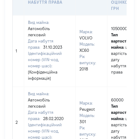
НАБУТТЯ ПРАВА
ОЦІНКОЮ,
ГРН
Вид майна:
Автомобіль
1050000
Марка:
легковий
Тип
VOLVO
Дата набуття
вартості
Модель:
права:
31.10.2023
майна:
це
XC60
1
Ідентифікаційний
вартість на
Рік
номер (VIN-код,
дату
випуску:
номер шасі):
набуття
2018
[Конфіденційна
права
інформація]
Вид майна:
Автомобіль
60000
Марка:
легковий
Тип
Peugeot
Дата набуття
вартості
Модель:
права:
28.02.2020
майна:
це
301
2
Ідентифікаційний
вартість на
Рік
номер (VIN-код,
дату
випуску:
номер шасі):
набуття