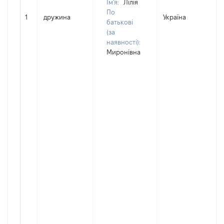
Ім'я:
Лілія
По
1
дружина
Україна
батькові
(за
наявності):
Миронівна