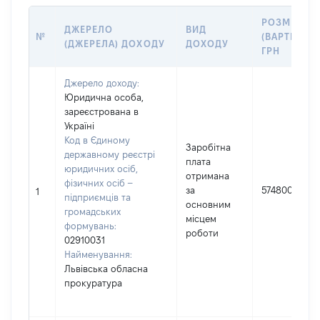
РОЗМІР
ДЖЕРЕЛО
ВИД
№
(ВАРТІСТЬ),
(ДЖЕРЕЛА) ДОХОДУ
ДОХОДУ
ГРН
Джерело доходу:
Юридична особа,
зареєстрована в
Україні
Код в Єдиному
Заробітна
державному реєстрі
плата
юридичних осіб,
отримана
фізичних осіб –
за
574800
1
підприємців та
основним
громадських
місцем
формувань:
роботи
02910031
Найменування:
Львівська обласна
прокуратура