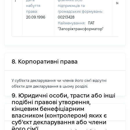
1
застосо
набуття
підприємців та
права:
громадських формувань:
20.09.1996
00213428
Найменування:
ПАТ
"Запоріжтрансформатор"
8. Корпоративні права
У суб'єкта декларування чи членів його сім'ї відсутні
об'єкти для декларування в цьому розділі.
9. Юридичні особи, трасти або інші
подібні правові утворення,
кінцевим бенефіціарним
власником (контролером) яких є
суб’єкт декларування або члени
його сім'ї