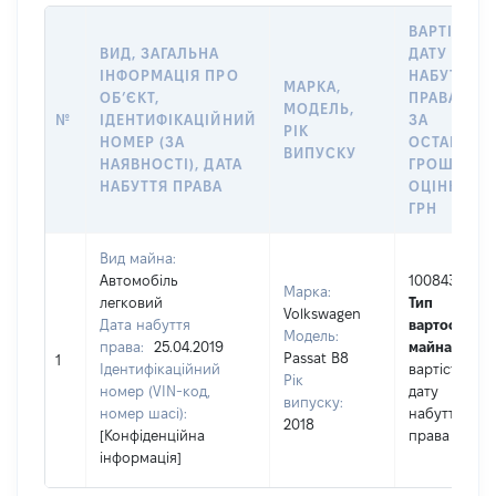
ВАРТІСТЬ 
ВИД, ЗАГАЛЬНА
ДАТУ
ІНФОРМАЦІЯ ПРО
НАБУТТЯ
МАРКА,
ОБʼЄКТ,
ПРАВА АБО
МОДЕЛЬ,
№
ІДЕНТИФІКАЦІЙНИЙ
ЗА
РІК
НОМЕР (ЗА
ОСТАННЬ
ВИПУСКУ
НАЯВНОСТІ), ДАТА
ГРОШОВО
НАБУТТЯ ПРАВА
ОЦІНКОЮ,
ГРН
Вид майна:
Автомобіль
1008432
Марка:
легковий
Тип
Volkswagen
Дата набуття
вартості
Модель:
права:
25.04.2019
майна:
це
Passat B8
1
Ідентифікаційний
вартість на
Рік
номер (VIN-код,
дату
випуску:
номер шасі):
набуття
2018
[Конфіденційна
права
інформація]