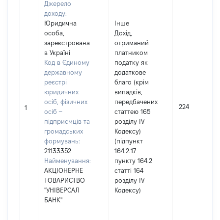
Джерело
доходу:
Юридична
Інше
особа,
Дохід,
зареєстрована
отриманий
в Україні
платником
Код в Єдиному
податку як
державному
додаткове
реєстрі
благо (крім
юридичних
випадків,
осіб, фізичних
передбачених
224
1
осіб –
статтею 165
підприємців та
розділу IV
громадських
Кодексу)
формувань:
(підпункт
21133352
164.2.17
Найменування:
пункту 164.2
АКЦІОНЕРНЕ
статті 164
ТОВАРИСТВО
розділу IV
"УНІВЕРСАЛ
Кодексу)
БАНК"