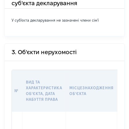
суб'єкта декларування
У суб'єкта декларування не зазначені члени сім'ї
3. Об'єкти нерухомості
ВАР
ВИД ТА
ДАТ
ХАРАКТЕРИСТИКА
МІСЦЕЗНАХОДЖЕННЯ
ПРА
№
ОБʼЄКТА, ДАТА
ОБʼЄКТА
ОС
НАБУТТЯ ПРАВА
ГР
ОЦІ