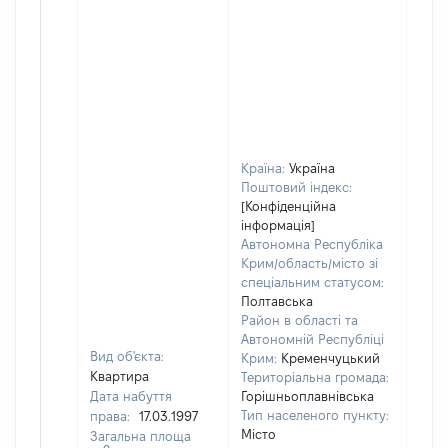
Країна:
Україна
Поштовий індекс:
[Конфіденційна
інформація]
Автономна Республіка
Крим/область/місто зі
спеціальним статусом:
Полтавська
Район в області та
Автономній Республіці
Вид об'єкта:
Крим:
Кременчуцький
Квартира
Територіальна громада:
Дата набуття
Горішньоплавнівська
Тип населеного пункту:
права:
17.03.1997
Місто
Загальна площа