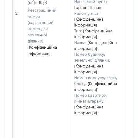
2
Населений пункт:
(м
):
65,8
Горішні Плавні
[Не
Реєстраційний
2
Район у місті:
заст
номер
[Конфіденційна
(кадастровий
інформація]
номер для
Тип:
[Конфіденційна
земельної
інформація]
ділянки):
Назва:
[Конфіденційна
[Конфіденційна
інформація]
інформація]
Номер будинку/
земельної ділянки:
[Конфіденційна
інформація]
Номер корпусу/секції/
блоку:
[Конфіденційна
інформація]
Номер квартири/
кімнати/гаражу:
[Конфіденційна
інформація]