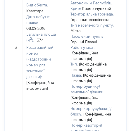
Автономній Республіці
Вид об'єкта:
Крим:
Кременчуцький
Квартира
Територіальна громада:
Дата набуття
Горішньоплавнівська
права:
Тип населеного пункту:
08.09.2016
Місто
Загальна площа
498
Населений пункт:
2
(м
):
37,4
Тип 
Горішні Плавні
обʼє
3
Реєстраційний
Район у місті:
варт
[Конфіденційна
номер
інформація]
набу
(кадастровий
Тип:
[Конфіденційна
номер для
інформація]
земельної
Назва:
[Конфіденційна
ділянки):
інформація]
[Конфіденційна
Номер будинку/
інформація]
земельної ділянки:
[Конфіденційна
інформація]
Номер корпусу/секції/
блоку:
[Конфіденційна
інформація]
Номер квартири/
кімнати/гаражу: