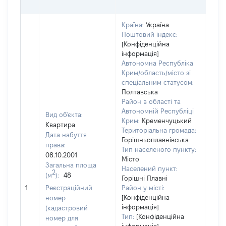
ОЦІ
Країна:
Україна
Поштовий індекс:
[Конфіденційна
інформація]
Автономна Республіка
Крим/область/місто зі
спеціальним статусом:
Полтавська
Район в області та
Автономній Республіці
Вид об'єкта:
Крим:
Кременчуцький
Квартира
Територіальна громада:
Дата набуття
Горішньоплавнівська
права:
Тип населеного пункту:
08.10.2001
Місто
Загальна площа
208
Населений пункт:
2
(м
):
48
Тип 
Горішні Плавні
обʼє
1
Реєстраційний
Район у місті:
варт
[Конфіденційна
номер
інформація]
набу
(кадастровий
Тип:
[Конфіденційна
номер для