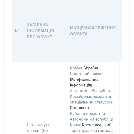
ЗАГАЛЬНА
ПІДС
МІСЦЕЗНАХОДЖЕННЯ
№
ІНФОРМАЦІЯ
ДЕК
ОБʼЄКТА
ПРО ОБʼЄКТ
ОБʼЄ
Країна:
Україна
Поштовий індекс:
Об'єк
[Конфіденційна
розт
інформація]
на зе
Автономна Республіка
ділян
Крим/область/місто зі
нале
спеціальним статусом:
суб'є
Полтавська
декл
Район в області та
або ч
Автономній Республіці
його с
Дата набуття
Крим:
Кременчуцький
праві
права:
[Не
Територіальна громада:
прива