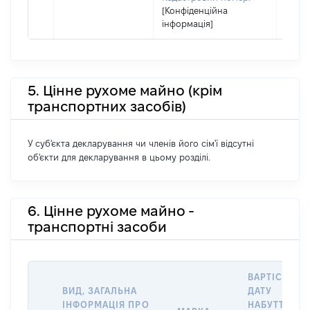
[Конфіденційна
його с
інформація]
5. Цінне рухоме майно (крім
транспортних засобів)
У суб'єкта декларування чи членів його сім'ї відсутні
об'єкти для декларування в цьому розділі.
6. Цінне рухоме майно -
транспортні засоби
ВАРТІСТЬ Н
ВИД, ЗАГАЛЬНА
ДАТУ
ІНФОРМАЦІЯ ПРО
НАБУТТЯ