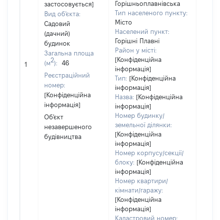
Горішньоплавнівська
застосовується]
власн
Тип населеного пункту:
Вид об'єкта:
вклю
Місто
Садовий
спіль
Населений пункт:
(дачний)
власн
Горішні Плавні
будинок
перед
Район у місті:
Загальна площа
в оре
[Конфіденційна
2
(м
):
46
1
іншом
інформація]
Реєстраційний
корис
Тип:
[Конфіденційна
номер:
інформація]
незал
[Конфіденційна
Назва:
[Конфіденційна
прав
інформація]
інформація]
підст
Номер будинку/
Об'єкт
набут
земельної ділянки:
незавершеного
прав
[Конфіденційна
будівництва
Об'єк
інформація]
повні
Номер корпусу/секції/
частк
блоку:
[Конфіденційна
побу
інформація]
матер
Номер квартири/
за ко
кімнати/гаражу:
суб'є
[Конфіденційна
декл
інформація]
або ч
Кадастровий номер: