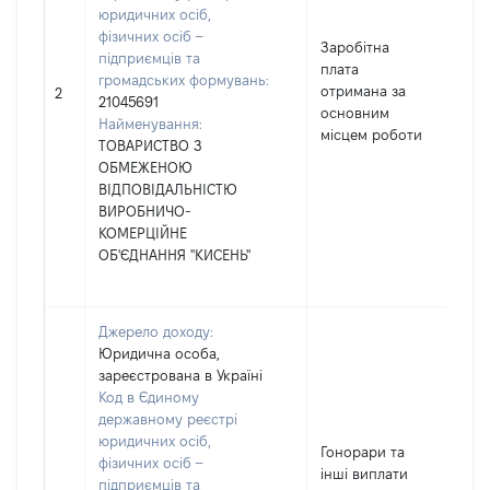
юридичних осіб,
фізичних осіб –
Заробітна
підприємців та
плата
громадських формувань:
отримана за
32
2
21045691
основним
Найменування:
місцем роботи
ТОВАРИСТВО З
ОБМЕЖЕНОЮ
ВІДПОВІДАЛЬНІСТЮ
ВИРОБНИЧО-
КОМЕРЦІЙНЕ
ОБ'ЄДНАННЯ "КИСЕНЬ"
Джерело доходу:
Юридична особа,
зареєстрована в Україні
Код в Єдиному
державному реєстрі
юридичних осіб,
Гонорари та
фізичних осіб –
інші виплати
підприємців та