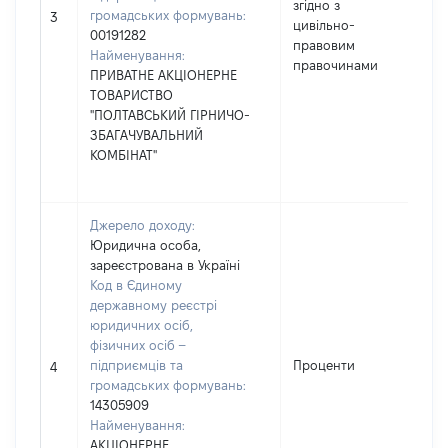
згідно з
громадських формувань:
2
3
цивільно-
00191282
правовим
Найменування:
правочинами
ПРИВАТНЕ АКЦІОНЕРНЕ
ТОВАРИСТВО
"ПОЛТАВСЬКИЙ ГІРНИЧО-
ЗБАГАЧУВАЛЬНИЙ
КОМБІНАТ"
Джерело доходу:
Юридична особа,
зареєстрована в Україні
Код в Єдиному
державному реєстрі
юридичних осіб,
фізичних осіб –
підприємців та
Проценти
111
4
громадських формувань:
14305909
Найменування:
АКЦІОНЕРНЕ