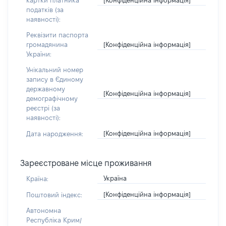
картки платника
податків (за
наявності):
Реквізити паспорта
[Конфіденційна інформація]
громадянина
України:
Унікальний номер
запису в Єдиному
державному
[Конфіденційна інформація]
демографічному
реєстрі (за
наявності):
[Конфіденційна інформація]
Дата народження:
Зареєстроване місце проживання
Україна
Країна:
[Конфіденційна інформація]
Поштовий індекс:
Автономна
Республіка Крим/