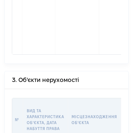
3. Об'єкти нерухомості
ВАР
ВИД ТА
ДАТ
ХАРАКТЕРИСТИКА
МІСЦЕЗНАХОДЖЕННЯ
ПРА
№
ОБʼЄКТА, ДАТА
ОБʼЄКТА
ОС
НАБУТТЯ ПРАВА
ГР