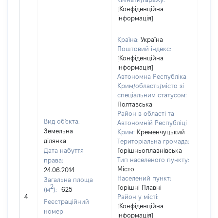
[Конфіденційна
інформація]
Країна:
Україна
Поштовий індекс:
[Конфіденційна
інформація]
Автономна Республіка
Крим/область/місто зі
спеціальним статусом:
Полтавська
Район в області та
Вид об'єкта:
Автономній Республіці
Земельна
Крим:
Кременчуцький
ділянка
Територіальна громада:
Дата набуття
Горішньоплавнівська
Тип населеного пункту:
права:
Місто
24.06.2014
245
Населений пункт:
Загальна площа
Тип 
2
Горішні Плавні
(м
):
625
обʼє
4
Район у місті:
Реєстраційний
варт
[Конфіденційна
номер
інформація]
набу