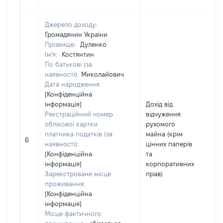
Джерело доходу:
Громадянин України
Прізвище:
Дуленко
Ім'я:
Костянтин
По батькові (за
наявності):
Миколайович
Дата народження:
[Конфіденційна
інформація]
Дохід від
Реєстраційний номер
відчуження
облікової картки
рухомого
платника податків (за
майна (крім
7
6
наявності):
цінних паперів
[Конфіденційна
та
інформація]
корпоративних
Зареєстроване місце
прав)
проживання:
[Конфіденційна
інформація]
Місце фактичного