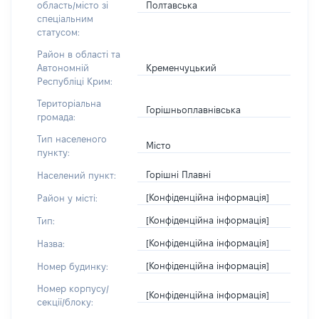
Полтавська
область/місто зі
спеціальним
статусом:
Район в області та
Кременчуцький
Автономній
Республіці Крим:
Територіальна
Горішньоплавнівська
громада:
Тип населеного
Місто
пункту:
Горішні Плавні
Населений пункт:
[Конфіденційна інформація]
Район у місті:
[Конфіденційна інформація]
Тип:
[Конфіденційна інформація]
Назва:
[Конфіденційна інформація]
Номер будинку:
Номер корпусу/
[Конфіденційна інформація]
секції/блоку: