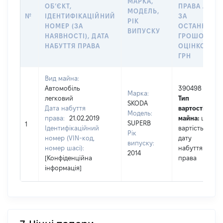
МАРКА,
ОБʼЄКТ,
ПРАВА АБО
МОДЕЛЬ,
№
ІДЕНТИФІКАЦІЙНИЙ
ЗА
РІК
НОМЕР (ЗА
ОСТАННЬО
ВИПУСКУ
НАЯВНОСТІ), ДАТА
ГРОШОВОЮ
НАБУТТЯ ПРАВА
ОЦІНКОЮ,
ГРН
Вид майна:
Автомобіль
390498
Марка:
легковий
Тип
SKODA
Дата набуття
вартості
Модель:
права:
21.02.2019
майна:
це
SUPERB
1
Ідентифікаційний
вартість на
Рік
номер (VIN-код,
дату
випуску:
номер шасі):
набуття
2014
[Конфіденційна
права
інформація]