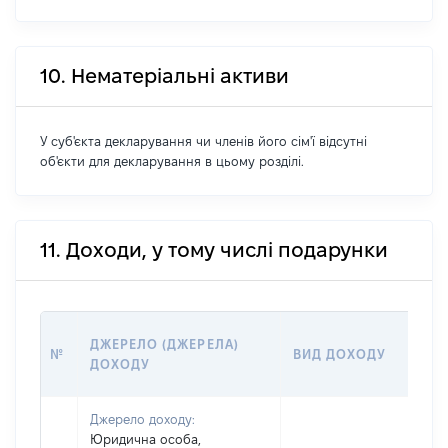
10. Нематеріальні активи
У суб'єкта декларування чи членів його сім'ї відсутні
об'єкти для декларування в цьому розділі.
11. Доходи, у тому числі подарунки
Р
ДЖЕРЕЛО (ДЖЕРЕЛА)
№
ВИД ДОХОДУ
(В
ДОХОДУ
Г
Джерело доходу:
Юридична особа,