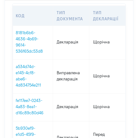
ТИП
ТИП
КОД
ПЕ
ДОКУМЕНТА
ДЕКЛАРАЦІЇ
8181b6b6-
4636-4b69-
Декларація
Щорічна
202
9614-
536f65dc53d8
a534d74d-
e145-4cf8-
Виправлена
Щорічна
202
abe6-
декларація
4d834754e211
fe117ee7-0243-
4a83-8ea1-
Декларація
Щорічна
202
d16c89c80d46
5b930ef9-
01.0
e1d5-45f9-
Перед
Декларація
-