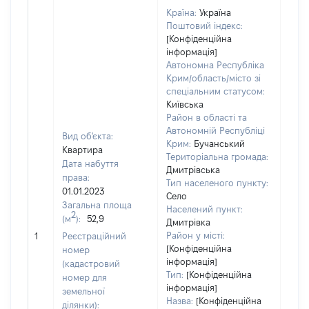
Країна:
Україна
Поштовий індекс:
[Конфіденційна
інформація]
Автономна Республіка
Крим/область/місто зі
спеціальним статусом:
Київська
Район в області та
Автономній Республіці
Вид об'єкта:
Крим:
Бучанський
Квартира
Територіальна громада:
Дата набуття
Дмитрівська
права:
Тип населеного пункту:
01.01.2023
Село
Загальна площа
Населений пункт:
2
(м
):
52,9
Дмитрівка
[Не
Район у місті:
1
Реєстраційний
заст
[Конфіденційна
номер
інформація]
(кадастровий
Тип:
[Конфіденційна
номер для
інформація]
земельної
Назва:
[Конфіденційна
ділянки):