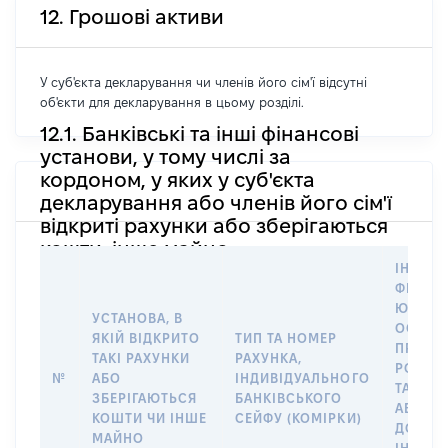
12. Грошові активи
У суб'єкта декларування чи членів його сім'ї відсутні
об'єкти для декларування в цьому розділі.
12.1. Банківські та інші фінансові
установи, у тому числі за
кордоном, у яких у суб'єкта
декларування або членів його сім'ї
відкриті рахунки або зберігаються
кошти, інше майно
ІНФОР
ФІЗИЧН
ЮРИДИ
УСТАНОВА, В
ОСОБУ,
ЯКІЙ ВІДКРИТО
ТИП ТА НОМЕР
ПРАВО
ТАКІ РАХУНКИ
РАХУНКА,
РОЗПО
№
АБО
ІНДИВІДУАЛЬНОГО
ТАКИМ
ЗБЕРІГАЮТЬСЯ
БАНКІВСЬКОГО
АБО М
КОШТИ ЧИ ІНШЕ
СЕЙФУ (КОМІРКИ)
ДО
МАЙНО