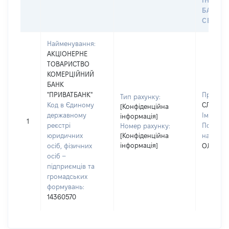
ІНДИВ
БАНКІ
СЕЙФУ 
Найменування:
АКЦІОНЕРНЕ
ТОВАРИСТВО
КОМЕРЦІЙНИЙ
БАНК
"ПРИВАТБАНК"
Прізвищ
Тип рахунку:
Код в Єдиному
СЛЄПЧЕ
[Конфіденційна
державному
Ім'я:
МА
інформація]
1
реєстрі
По батьк
Номер рахунку:
юридичних
[Конфіденційна
наявност
інформація]
осіб, фізичних
ОЛЕКСА
осіб –
підприємців та
громадських
формувань:
14360570