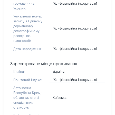
[Конфіденційна інформація]
громадянина
України:
Унікальний номер
запису в Єдиному
державному
[Конфіденційна інформація]
демографічному
реєстрі (за
наявності):
[Конфіденційна інформація]
Дата народження:
Зареєстроване місце проживання
Україна
Країна:
[Конфіденційна інформація]
Поштовий індекс:
Автономна
Республіка Крим/
Київська
область/місто зі
спеціальним
статусом: