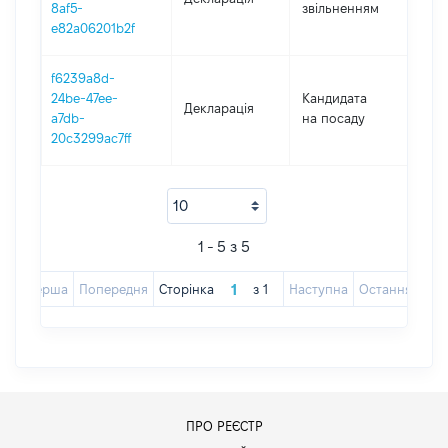
8af5-
звільненням
09.
e82a06201b2f
f6239a8d-
24be-47ee-
Кандидата
Декларація
202
a7db-
на посаду
20c3299ac7ff
1 - 5 з 5
Перша
Попередня
Сторінка
з
1
Наступна
Остання
ПРО РЕЄСТР