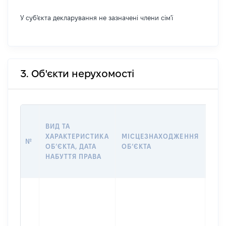
У суб'єкта декларування не зазначені члени сім'ї
3. Об'єкти нерухомості
ВАР
ВИД ТА
ДАТ
ХАРАКТЕРИСТИКА
МІСЦЕЗНАХОДЖЕННЯ
ПРА
№
ОБʼЄКТА, ДАТА
ОБʼЄКТА
ОС
НАБУТТЯ ПРАВА
ГР
ОЦІ