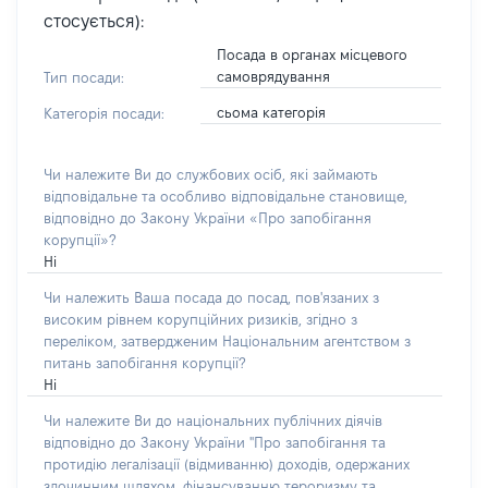
стосується):
Посада в органах місцевого
самоврядування
Тип посади:
сьома категорія
Категорія посади:
Чи належите Ви до службових осіб, які займають
відповідальне та особливо відповідальне становище,
відповідно до Закону України «Про запобігання
корупції»?
Ні
Чи належить Ваша посада до посад, пов'язаних з
високим рівнем корупційних ризиків, згідно з
переліком, затвердженим Національним агентством з
питань запобігання корупції?
Ні
Чи належите Ви до національних публічних діячів
відповідно до Закону України "Про запобігання та
протидію легалізації (відмиванню) доходів, одержаних
злочинним шляхом, фінансуванню тероризму та