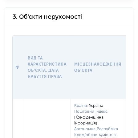
3. Об'єкти нерухомості
ВАР
ДАТ
НАБ
ВИД ТА
ПРА
ХАРАКТЕРИСТИКА
МІСЦЕЗНАХОДЖЕННЯ
№
ЗА
ОБʼЄКТА, ДАТА
ОБʼЄКТА
ОС
НАБУТТЯ ПРАВА
ГР
ОЦІ
ГРН
Країна:
Україна
Поштовий індекс:
[Конфіденційна
інформація]
Автономна Республіка
Крим/область/місто зі