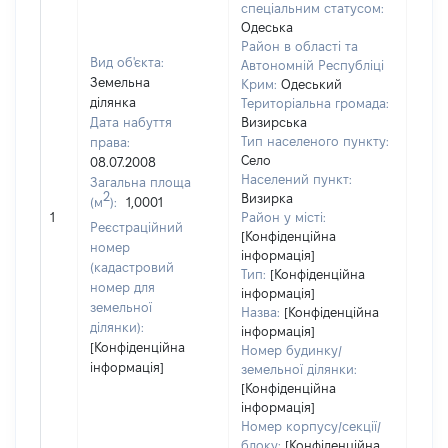
спеціальним статусом:
Одеська
Район в області та
Вид об'єкта:
Автономній Республіці
Земельна
Крим:
Одеський
ділянка
Територіальна громада:
Дата набуття
Визирська
Тип населеного пункту:
права:
Село
08.07.2008
Населений пункт:
Загальна площа
[Член
2
Визирка
(м
):
1,0001
не н
1
Район у місті:
Реєстраційний
інфо
[Конфіденційна
номер
інформація]
(кадастровий
Тип:
[Конфіденційна
номер для
інформація]
земельної
Назва:
[Конфіденційна
ділянки):
інформація]
[Конфіденційна
Номер будинку/
інформація]
земельної ділянки:
[Конфіденційна
інформація]
Номер корпусу/секції/
блоку:
[Конфіденційна