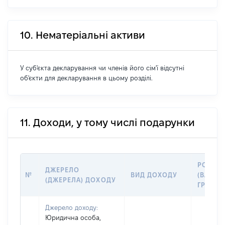
10. Нематеріальні активи
У суб'єкта декларування чи членів його сім'ї відсутні
об'єкти для декларування в цьому розділі.
11. Доходи, у тому числі подарунки
РОЗМІ
ДЖЕРЕЛО
№
ВИД ДОХОДУ
(ВАРТІС
(ДЖЕРЕЛА) ДОХОДУ
ГРН
Джерело доходу:
Юридична особа,