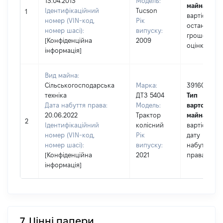
13.04.2013
Модель:
майна:
це
Ідентифікаційний
Tucson
1
вартість за
номер (VIN-код,
Рік
останньою
номер шасі):
випуску:
грошовою
[Конфіденційна
2009
оцінкою
інформація]
Вид майна:
Сільськогосподарська
Марка:
391600
техніка
ДТЗ 5404
Тип
Дата набуття права:
Модель:
вартості
20.06.2022
Трактор
майна:
це
2
Ідентифікаційний
колісний
вартість на
номер (VIN-код,
Рік
дату
номер шасі):
випуску:
набуття
[Конфіденційна
2021
права
інформація]
7. Цінні папери