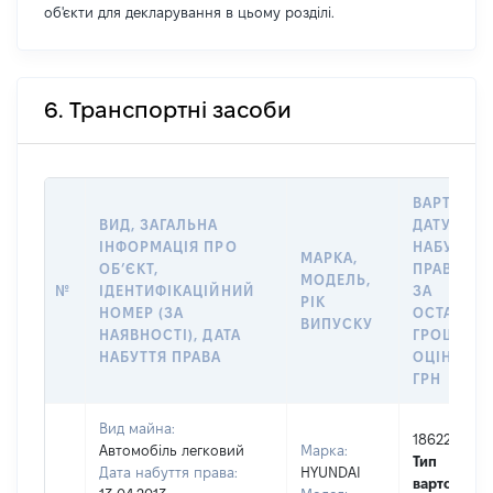
об'єкти для декларування в цьому розділі.
6. Транспортні засоби
ВАРТІСТЬ
ВИД, ЗАГАЛЬНА
ДАТУ
ІНФОРМАЦІЯ ПРО
НАБУТТЯ
МАРКА,
ОБʼЄКТ,
ПРАВА АБ
МОДЕЛЬ,
№
ІДЕНТИФІКАЦІЙНИЙ
ЗА
РІК
НОМЕР (ЗА
ОСТАННЬ
ВИПУСКУ
НАЯВНОСТІ), ДАТА
ГРОШОВ
НАБУТТЯ ПРАВА
ОЦІНКОЮ,
ГРН
Вид майна:
186220
Автомобіль легковий
Марка:
Тип
Дата набуття права:
HYUNDAI
вартості