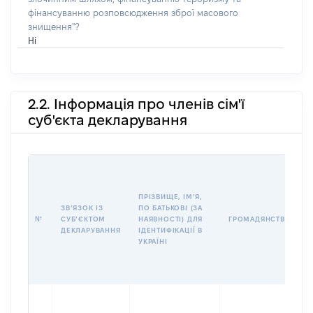
фінансуванню розповсюдження зброї масового
знищення"?
Ні
2.2. Інформація про членів сім'ї
суб'єкта декларування
І
ПРІЗВИЩЕ, ІМʼЯ,
ЗВʼЯЗОК ІЗ
ПО БАТЬКОВІ (ЗА
№
СУБʼЄКТОМ
НАЯВНОСТІ) ДЛЯ
ГРОМАДЯНСТВО
ДЕКЛАРУВАННЯ
ІДЕНТИФІКАЦІЇ В
УКРАЇНІ