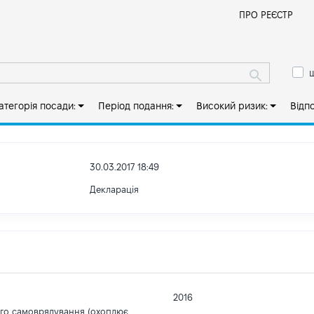
Й
ПРО РЕЄСТР
ш
атегорія посади:
Період подання:
Високий ризик:
Відп
30.03.2017 18:49
Декларація
2016
ого самоврядування (охоплює