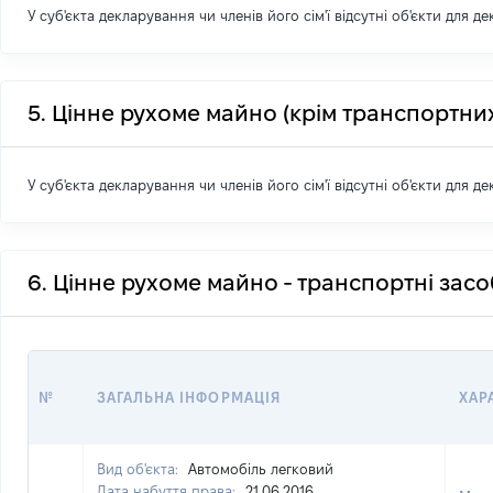
У суб'єкта декларування чи членів його сім'ї відсутні об'єкти для д
5. Цінне рухоме майно (крім транспортних
У суб'єкта декларування чи членів його сім'ї відсутні об'єкти для д
6. Цінне рухоме майно - транспортні зас
№
ЗАГАЛЬНА ІНФОРМАЦІЯ
ХАР
Вид об'єкта:
Автомобіль легковий
Дата набуття права:
21.06.2016