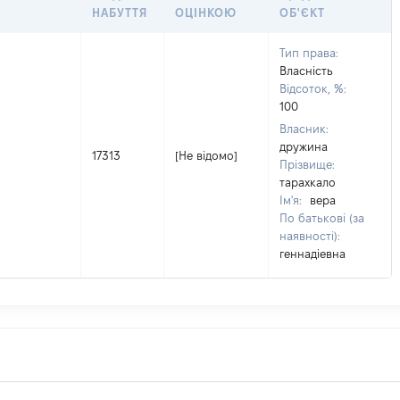
НАБУТТЯ
ОЦІНКОЮ
ОБ'ЄКТ
Тип права:
Власність
Відсоток, %:
100
Власник:
дружина
17313
[Не відомо]
Прізвище:
тарахкало
Ім'я:
вера
По батькові (за
наявності):
геннадіевна