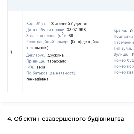
Вид об'єкта:
Житловий будинок
Дата набуття права:
03.07.1998
Країна:
Ук
2
Загальна площа (м
):
69
Поштовий 
Реєстраційний номер:
[Конфіденційна
Населений
інформація]
Тип вулиці
1
Вулиця:
[
Декларує:
дружина
Номер буд
Прізвище:
тарахкало
Номер кор
Ім'я:
вера
Номер ква
По батькові (за наявності):
геннадіевна
4. Об'єкти незавершеного будівництва