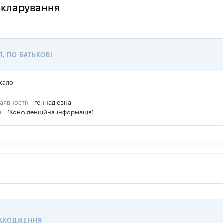
декларування
Я, ПО БАТЬКОВІ
кало
наявності):
геннадіевна
я:
[Конфіденційна інформація]
АХОДЖЕННЯ