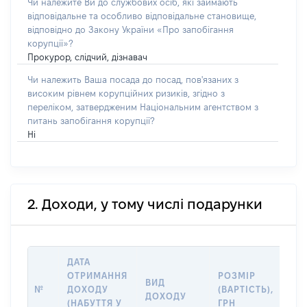
Чи належите Ви до службових осіб, які займають
відповідальне та особливо відповідальне становище,
відповідно до Закону України «Про запобігання
корупції»?
Прокурор, слідчий, дізнавач
Чи належить Ваша посада до посад, пов'язаних з
високим рівнем корупційних ризиків, згідно з
переліком, затвердженим Національним агентством з
питань запобігання корупції?
Ні
2. Доходи, у тому числі подарунки
ДАТА
ІН
ОТРИМАННЯ
РОЗМІР
ВИД
ДЖ
№
ДОХОДУ
(ВАРТІСТЬ),
ДОХОДУ
(Д
(НАБУТТЯ У
ГРН