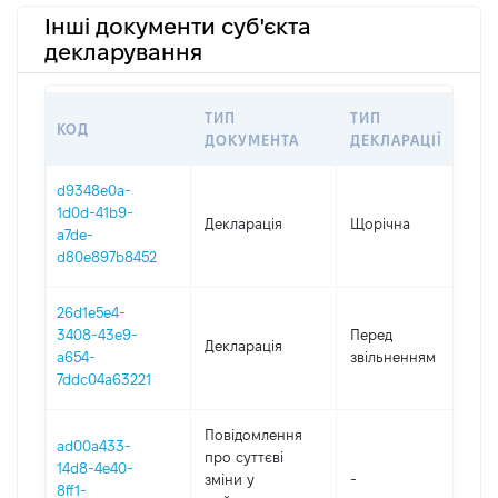
Інші документи суб'єкта
декларування
ТИП
ТИП
КОД
П
ДОКУМЕНТА
ДЕКЛАРАЦІЇ
d9348e0a-
1d0d-41b9-
Декларація
Щорічна
2
a7de-
d80e897b8452
26d1e5e4-
01
3408-43e9-
Перед
Декларація
-
a654-
звільненням
06
7ddc04a63221
Повідомлення
ad00a433-
про суттєві
14d8-4e40-
зміни y
-
2
8ff1-