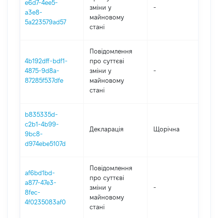
e6d7-4ee5-
зміни y
-
2
a3e8-
майновому
5a223579ad57
стані
Повідомлення
4b192dff-bdf1-
про суттєві
4875-9d8a-
зміни y
-
2
87285f537dfe
майновому
стані
b835335d-
c2b1-4b99-
Декларація
Щорічна
2
9bc8-
d974ebe5107d
Повідомлення
af6bd1bd-
про суттєві
a877-47e3-
зміни y
-
2
8fec-
майновому
4f0235083af0
стані