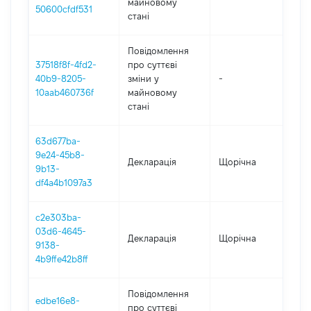
майновому
50600cfdf531
стані
Повідомлення
37518f8f-4fd2-
про суттєві
40b9-8205-
зміни y
-
2
10aab460736f
майновому
стані
63d677ba-
9e24-45b8-
Декларація
Щорічна
2
9b13-
df4a4b1097a3
c2e303ba-
03d6-4645-
Декларація
Щорічна
2
9138-
4b9ffe42b8ff
Повідомлення
edbe16e8-
про суттєві